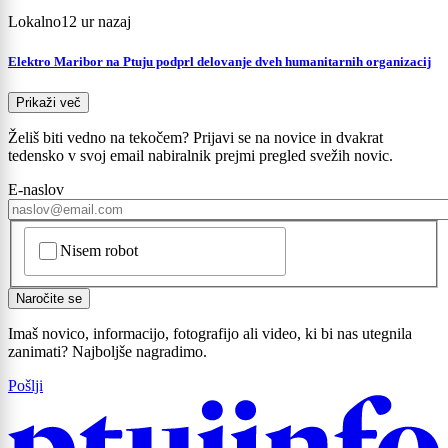
Lokalno
12 ur nazaj
Elektro Maribor na Ptuju podprl delovanje dveh humanitarnih organizacij
Prikaži več
Želiš biti vedno na tekočem? Prijavi se na novice in dvakrat
tedensko v svoj email nabiralnik prejmi pregled svežih novic.
E-naslov
CAPTCHA
Nisem robot
Naročite se
Imaš novico, informacijo, fotografijo ali video, ki bi nas utegnila
zanimati? Najboljše nagradimo.
Pošlji