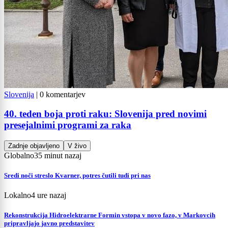
Slovenija
|
0 komentarjev
40. teden boja proti raku: Slovenija pred novimi
presejalnimi programi za raka
Zadnje objavljeno
V živo
Globalno
35 minut nazaj
Sredi noči streslo Kvarner, potres čutili tudi pri nas
Lokalno
4 ure nazaj
Rekonstrukcija Hidroelektrarne Formin vstopa v novo fazo, v Markovcih
pripravljajo javno predstavitev