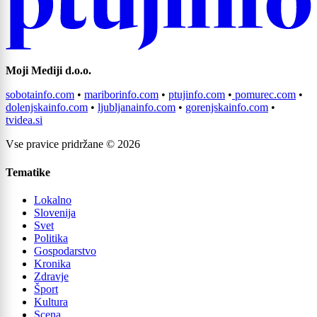
Moji Mediji d.o.o.
sobotainfo.com
•
mariborinfo.com
•
ptujinfo.com
•
pomurec.com
•
dolenjskainfo.com
•
ljubljanainfo.com
•
gorenjskainfo.com
•
tvidea.si
Vse pravice pridržane © 2026
Tematike
Lokalno
Slovenija
Svet
Politika
Gospodarstvo
Kronika
Zdravje
Šport
Kultura
Scena