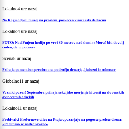
Lokalno
4 ure nazaj
Na Kogu odprli muzej na prostem, posvečen viničarski dediščini
Lokalno
4 ure nazaj
FOTO: Nad Ptujem hodijo po vrvi 30 metrov nad tlemi: »Moraš biti dovolj
čuden, da to počneš«
Scena
8 ur nazaj
Prihaja pomemben preobrat na področju denarja, ljubezni in odnosov
Globalno
11 ur nazaj
Vozniki pozor! Septembra prihaja sekcijsko merjenje hitrosti na slovenskih
avtocestnih odsekih
Lokalno
11 ur nazaj
Prebivalci Prešernove ulice na Ptuju opozarjajo na pogoste prelete drona:
»Počutimo se nadzorovane«