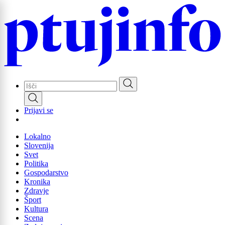
Skip
to
main
content
Prijavi se
Lokalno
Slovenija
Svet
Politika
Gospodarstvo
Kronika
Zdravje
Šport
Kultura
Scena