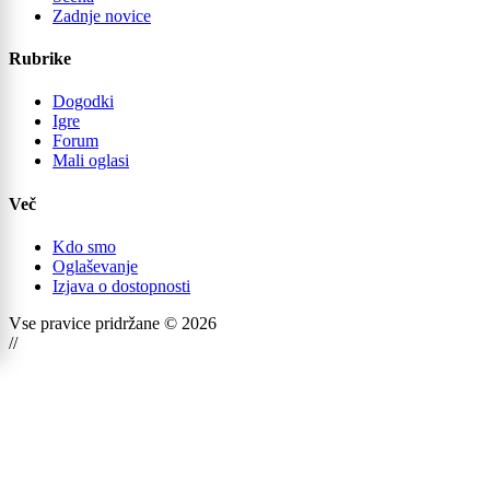
Zadnje novice
Rubrike
Dogodki
Igre
Forum
Mali oglasi
Več
Kdo smo
Oglaševanje
Izjava o dostopnosti
Vse pravice pridržane © 2026
//