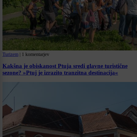
Turizem
|
1 komentarjev
Kakšna je obiskanost Ptuja sredi glavne turistične
sezone? »Ptuj je izrazito tranzitna destinacija«