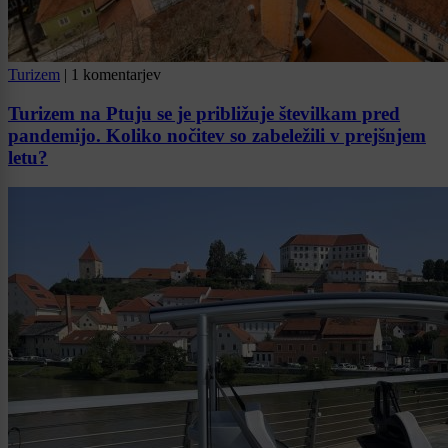
Turizem
|
1 komentarjev
Turizem na Ptuju se je približuje številkam pred
pandemijo. Koliko nočitev so zabeležili v prejšnjem
letu?