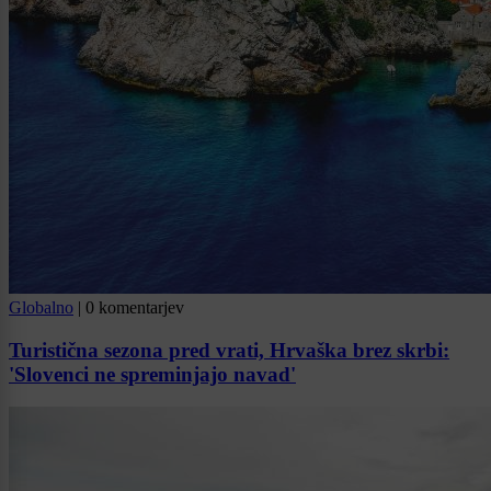
Globalno
|
0 komentarjev
Turistična sezona pred vrati, Hrvaška brez skrbi:
'Slovenci ne spreminjajo navad'