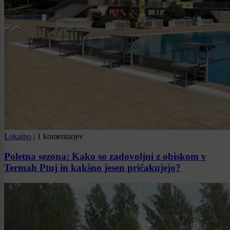
Lokalno
|
1 komentarjev
Poletna sezona: Kako so zadovoljni z obiskom v
Termah Ptuj in kakšno jesen pričakujejo?