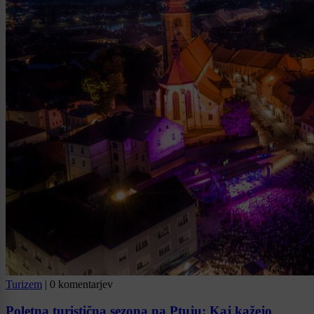
Turizem
|
0 komentarjev
Poletna turistična sezona na Ptuju: Kaj kažejo