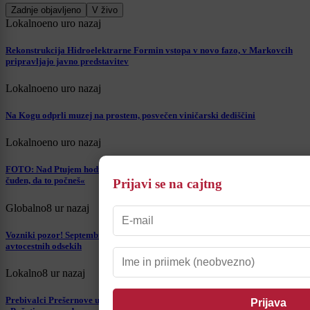
Zadnje objavljeno
V živo
Lokalno
eno uro nazaj
Rekonstrukcija Hidroelektrarne Formin vstopa v novo fazo, v Markovcih
pripravljajo javno predstavitev
Lokalno
eno uro nazaj
Na Kogu odprli muzej na prostem, posvečen viničarski dediščini
Lokalno
eno uro nazaj
FOTO: Nad Ptujem hodijo po vrvi 30 metrov nad tlemi: »Moraš biti dovolj
čuden, da to počneš«
Prijavi se na cajtng
Globalno
8 ur nazaj
Vozniki pozor! Septembra prihaja sekcijsko merjenje hitrosti na slovenskih
avtocestnih odsekih
Lokalno
8 ur nazaj
Prebivalci Prešernove ulice na Ptuju opozarjajo na pogoste prelete drona: