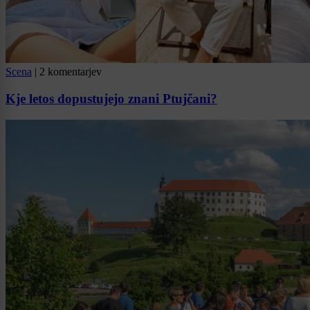
Scena
|
2 komentarjev
Kje letos dopustujejo znani Ptujčani?