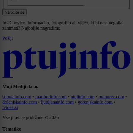
Naročite se
Imaš novico, informacijo, fotografijo ali video, ki bi nas utegnila
zanimati? Najboljše nagradimo.
Pošlji
Moji Mediji d.o.o.
sobotainfo.com
•
mariborinfo.com
•
ptujinfo.com
•
pomurec.com
•
dolenjskainfo.com
•
ljubljanainfo.com
•
gorenjskainfo.com
•
tvidea.si
Vse pravice pridržane © 2026
Tematike