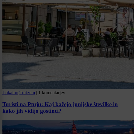
Lokalno
Turizem
|
1 komentarjev
Turisti na Ptuju: Kaj kažejo junijske številke in
kako jih vidijo gostinci?