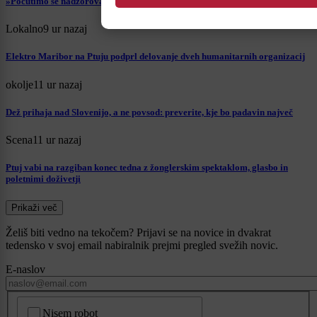
»Počutimo se nadzorovane«
Lokalno
9 ur nazaj
Elektro Maribor na Ptuju podprl delovanje dveh humanitarnih organizacij
okolje
11 ur nazaj
Dež prihaja nad Slovenijo, a ne povsod: preverite, kje bo padavin največ
Scena
11 ur nazaj
Ptuj vabi na razgiban konec tedna z žonglerskim spektaklom, glasbo in
poletnimi doživetji
Prikaži več
Želiš biti vedno na tekočem? Prijavi se na novice in dvakrat
tedensko v svoj email nabiralnik prejmi pregled svežih novic.
E-naslov
CAPTCHA
Nisem robot