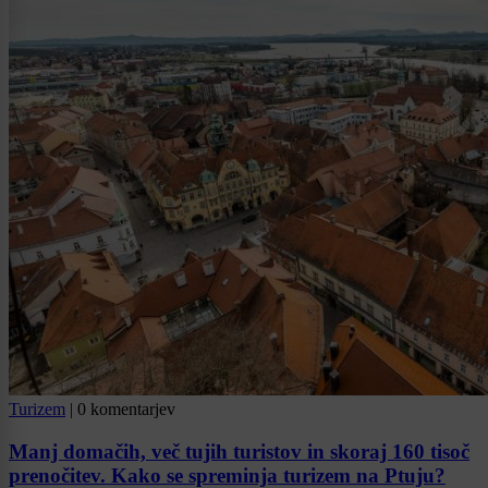
Turizem
|
0 komentarjev
Manj domačih, več tujih turistov in skoraj 160 tisoč
prenočitev. Kako se spreminja turizem na Ptuju?