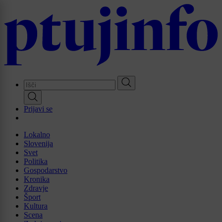
Skip
to
main
content
Prijavi se
Lokalno
Slovenija
Svet
Politika
Gospodarstvo
Kronika
Zdravje
Šport
Kultura
Scena