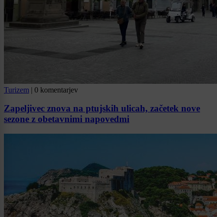
Turizem
|
0 komentarjev
Zapeljivec znova na ptujskih ulicah, začetek nove
sezone z obetavnimi napovedmi