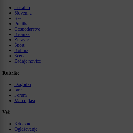
Lokalno
Slovenija
Svet
Politika
Gospodarstvo
Kronika
Zdravje
Šport
Kultura
Scena
Zadnje novice
Rubrike
Dogodki
Igre
Forum
Mali oglasi
Več
Kdo smo
Oglaševanje