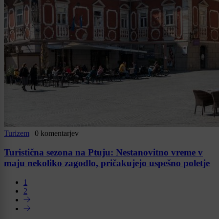
Turizem
|
0 komentarjev
Turistična sezona na Ptuju: Nestanovitno vreme v
maju nekoliko zagodlo, pričakujejo uspešno poletje
1
2