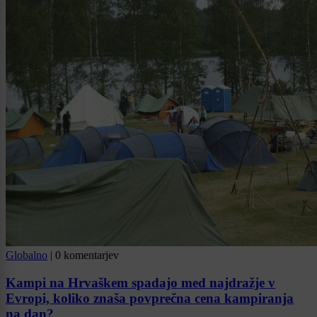
Globalno
|
0 komentarjev
Kampi na Hrvaškem spadajo med najdražje v
Evropi, koliko znaša povprečna cena kampiranja
na dan?