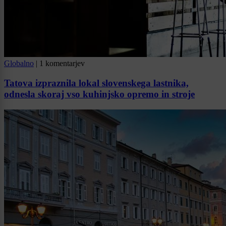
Globalno
|
1 komentarjev
Tatova izpraznila lokal slovenskega lastnika,
odnesla skoraj vso kuhinjsko opremo in stroje