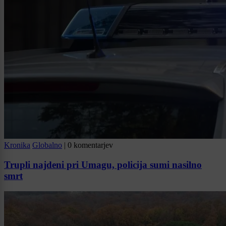
Kronika
Globalno
|
0 komentarjev
Trupli najdeni pri Umagu, policija sumi nasilno
smrt