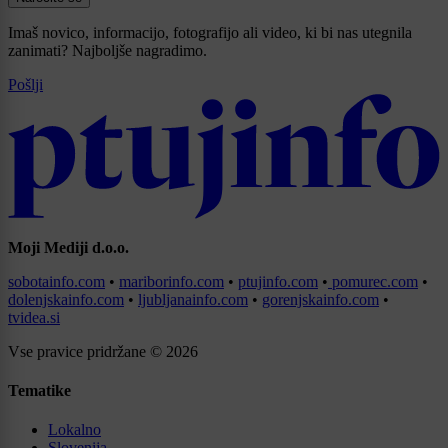
Imaš novico, informacijo, fotografijo ali video, ki bi nas utegnila
zanimati? Najboljše nagradimo.
Pošlji
Moji Mediji d.o.o.
sobotainfo.com
•
mariborinfo.com
•
ptujinfo.com
•
pomurec.com
•
dolenjskainfo.com
•
ljubljanainfo.com
•
gorenjskainfo.com
•
tvidea.si
Vse pravice pridržane © 2026
Tematike
Lokalno
Slovenija