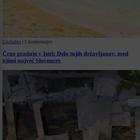
Globalno
|
1 komentarjev
Črne gradnje v Istri: Delo tujih državljanov, med
njimi največ Slovencev