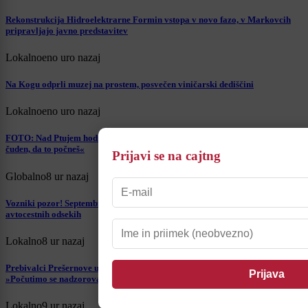
Rekonstrukcija Hidroelektrarne Formin vstopa v novo fazo, v Markovcih
pripravljajo javno predstavitev
Lokalno
eno uro nazaj
Na Kogu odprli muzej na prostem, posvečen viničarski dediščini
Lokalno
eno uro nazaj
FOTO: Nad Ptujem hodijo po vrvi 30 metrov nad tlemi: »Moraš biti dovolj
čuden, da to počneš«
Prijavi se na cajtng
Globalno
8 ur nazaj
Vozniki pozor! Septembra prihaja sekcijsko merjenje hitrosti na slovenskih
avtocestnih odsekih
Lokalno
8 ur nazaj
Prebivalci Prešernove ulice na Ptuju opozarjajo na pogoste prelete drona:
»Počutimo se nadzorovane«
Lokalno
9 ur nazaj