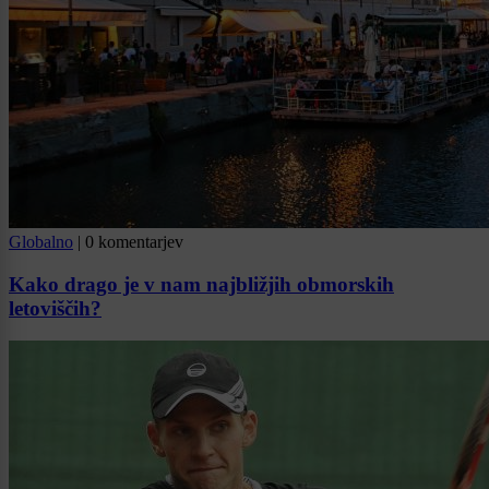
Globalno
|
0 komentarjev
Kako drago je v nam najbližjih obmorskih
letoviščih?