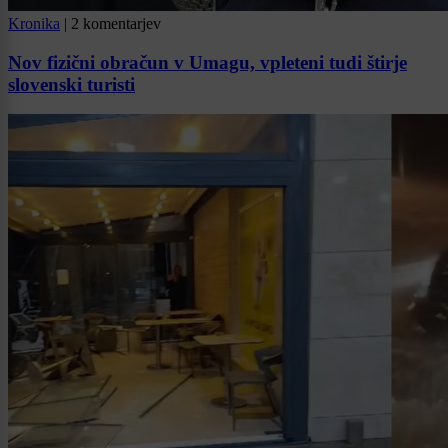
Kronika
|
2 komentarjev
Nov fizični obračun v Umagu, vpleteni tudi štirje
slovenski turisti