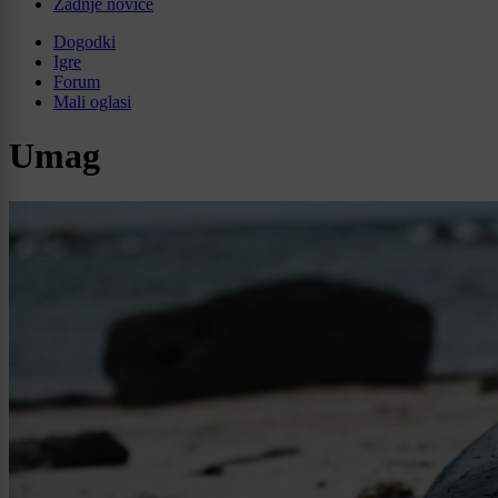
Zadnje novice
Dogodki
Igre
Forum
Mali oglasi
Umag