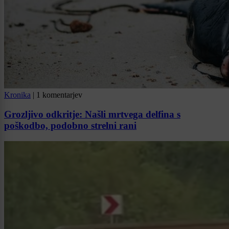
Kronika
|
1 komentarjev
Grozljivo odkritje: Našli mrtvega delfina s
poškodbo, podobno strelni rani