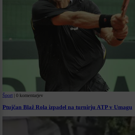
Šport
|
0 komentarjev
Ptujčan Blaž Rola izpadel na turnirju ATP v Umagu