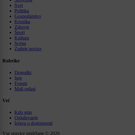
Svet
Politika
Gospodarstvo
Kronika
Zdravje
Šport
Kultura
Scena
Zadnje novice
Rubrike
Dogodki
Igre
Forum
Mali oglasi
Več
Kdo smo
Oglaševanje
Izjava o dostopnosti
Vse pravice pridržane © 2026