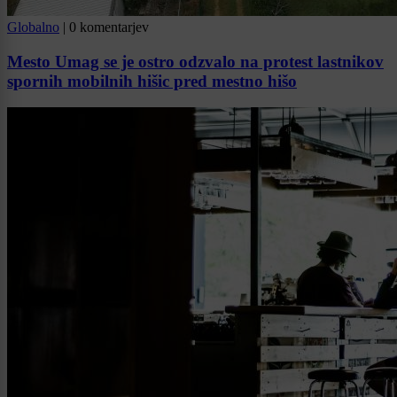
Globalno
|
0 komentarjev
Mesto Umag se je ostro odzvalo na protest lastnikov
spornih mobilnih hišic pred mestno hišo