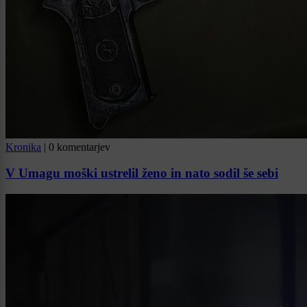
Kronika
|
0 komentarjev
V Umagu moški ustrelil ženo in nato sodil še sebi