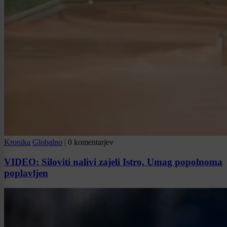
Kronika
Globalno
|
0 komentarjev
VIDEO: Siloviti nalivi zajeli Istro, Umag popolnoma
poplavljen