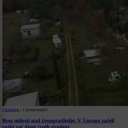
Globalno
|
1 komentarjev
Brez milosti nad črnograditelje: V Umagu začeli
rušiti več deset črnih gradenj