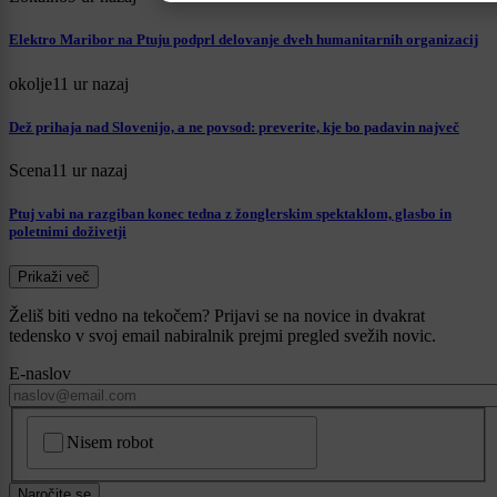
Elektro Maribor na Ptuju podprl delovanje dveh humanitarnih organizacij
okolje
11 ur nazaj
Dež prihaja nad Slovenijo, a ne povsod: preverite, kje bo padavin največ
Scena
11 ur nazaj
Ptuj vabi na razgiban konec tedna z žonglerskim spektaklom, glasbo in
poletnimi doživetji
Prikaži več
Želiš biti vedno na tekočem? Prijavi se na novice in dvakrat
tedensko v svoj email nabiralnik prejmi pregled svežih novic.
E-naslov
CAPTCHA
Nisem robot
Naročite se