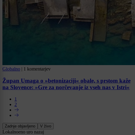
Globalno
|
1 komentarjev
Župan Umaga o »betonizaciji« obale, s prstom kaže
na Slovence: »Gre za norčevanje iz vseh nas v Istri«
1
2
Zadnje objavljeno
V živo
Lokalno
eno uro nazaj