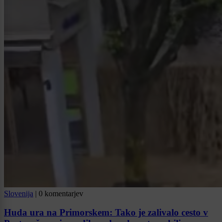
Slovenija
|
0 komentarjev
Huda ura na Primorskem: Tako je zalivalo cesto v