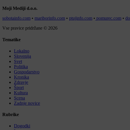
Moji Mediji d.o.o.
sobotainfo.com
•
mariborinfo.com
•
ptujinfo.com
•
pomurec.com
•
do
Vse pravice pridržane © 2026
Tematike
Lokalno
Slovenija
Svet
Politika
Gospodarstvo
Kronika
Zdravje
Šport
Kultura
Scena
Zadnje novice
Rubrike
Dogodki