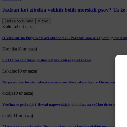
Jadran kot zibelka velikih belih morskih psov? Ta že
Zadnje objavljeno
V živo
Kultura
2 uri nazaj
O 'cirkusu' na Ptuju skozi oči akrobatov: »Povezali smo se z ljudmi, plesali smo
Kronika
10 ur nazaj
FOTO: Na železniški postaji v Njivercah zagorel vagon
Lokalno
10 ur nazaj
Na javno dražbo občinsko stanovanje na Slovenskem trgu, izklicna cena pres
okolje
10 ur nazaj
Vročina se poslavlja? Hrvati napovedujejo ohladitev za več kot deset stopinj
okolje
11 ur nazaj
Alarm za slovenske reke: Drava med rekami z izredno nizkim pretokom