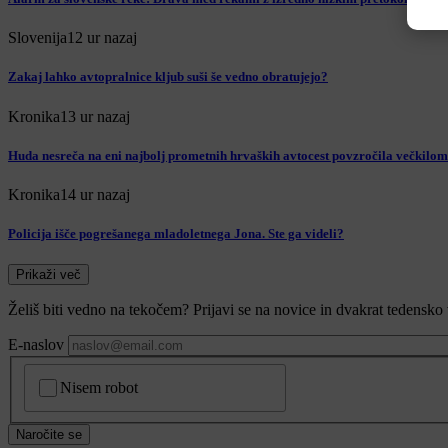
Slovenija
12 ur nazaj
Zakaj lahko avtopralnice kljub suši še vedno obratujejo?
Kronika
13 ur nazaj
Huda nesreča na eni najbolj prometnih hrvaških avtocest povzročila večkilom
Kronika
14 ur nazaj
Policija išče pogrešanega mladoletnega Jona. Ste ga videli?
Prikaži več
Želiš biti vedno na tekočem? Prijavi se na novice in dvakrat tedensko 
E-naslov
CAPTCHA
Nisem robot
Naročite se