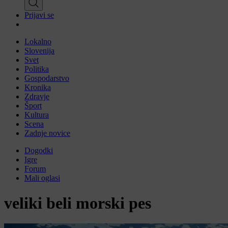
Prijavi se
Lokalno
Slovenija
Svet
Politika
Gospodarstvo
Kronika
Zdravje
Šport
Kultura
Scena
Zadnje novice
Dogodki
Igre
Forum
Mali oglasi
veliki beli morski pes