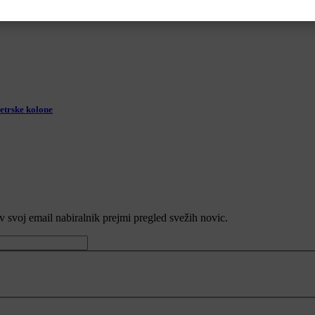
etrske kolone
v svoj email nabiralnik prejmi pregled svežih novic.