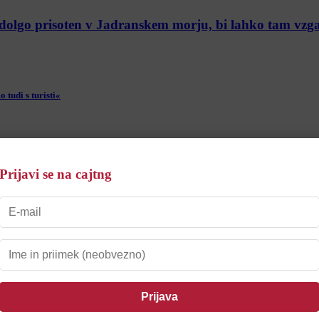
 dolgo prisoten v Jadranskem morju, bi lahko tam vzga
 tudi s turisti«
Prijavi se na cajtng
eneča