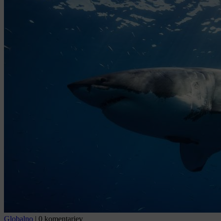
Globalno
|
0 komentarjev