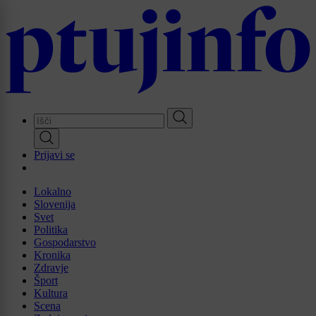
Skip
to
main
content
Prijavi se
Lokalno
Slovenija
Svet
Politika
Gospodarstvo
Kronika
Zdravje
Šport
Kultura
Scena