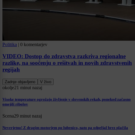
Politika
|
0 komentarjev
VIDEO: Dostop do zdravstva razkriva regionalne
razlike, na soočenju o rešitvah in novih zdravstvenih
regijah
Zadnje objavljeno
V živo
okolje
21 minut nazaj
Visoke temperature ogrožajo življenje v slovenskih rekah, ponekod začasno
omejili ribolov
Scena
29 minut nazaj
Neverjetno! Z dragim motorjem po lubenico, nato pa odpeljal brez plačila