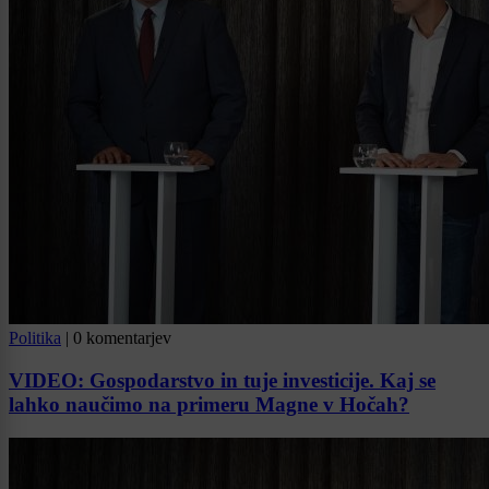
Politika
|
0 komentarjev
VIDEO: Gospodarstvo in tuje investicije. Kaj se
lahko naučimo na primeru Magne v Hočah?