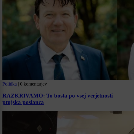
Politika
|
0 komentarjev
RAZKRIVAMO: To bosta po vsej verjetnosti
ptujska poslanca