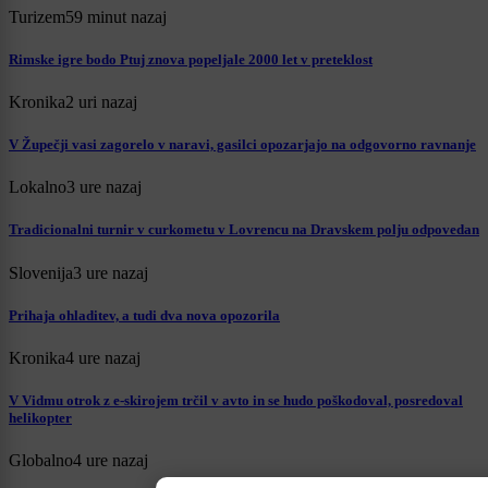
Turizem
59 minut nazaj
Rimske igre bodo Ptuj znova popeljale 2000 let v preteklost
Kronika
2 uri nazaj
V Župečji vasi zagorelo v naravi, gasilci opozarjajo na odgovorno ravnanje
Lokalno
3 ure nazaj
Tradicionalni turnir v curkometu v Lovrencu na Dravskem polju odpovedan
Slovenija
3 ure nazaj
Prihaja ohladitev, a tudi dva nova opozorila
Kronika
4 ure nazaj
V Vidmu otrok z e-skirojem trčil v avto in se hudo poškodoval, posredoval
helikopter
Globalno
4 ure nazaj