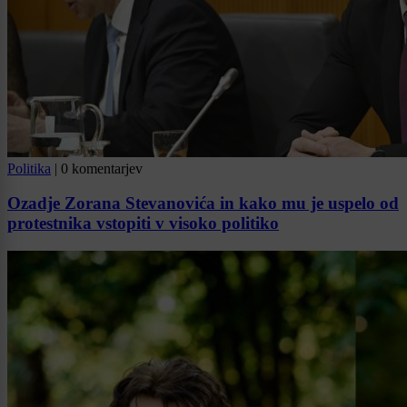
Politika
|
0 komentarjev
Ozadje Zorana Stevanovića in kako mu je uspelo od
protestnika vstopiti v visoko politiko