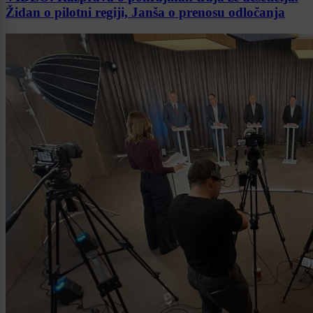
Židan o pilotni regiji, Janša o prenosu odločanja