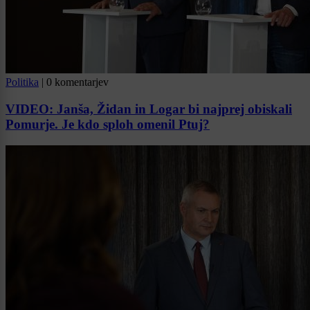
Politika
|
0 komentarjev
VIDEO: Janša, Židan in Logar bi najprej obiskali
Pomurje. Je kdo sploh omenil Ptuj?