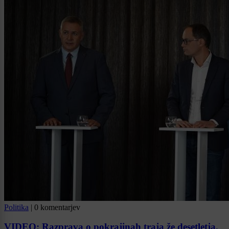
Politika
|
0 komentarjev
VIDEO: Razprava o pokrajinah traja že desetletja.