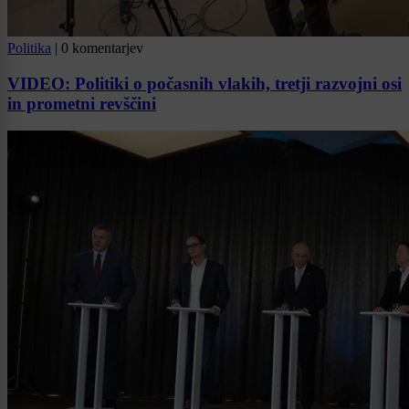
Politika
|
0 komentarjev
VIDEO: Politiki o počasnih vlakih, tretji razvojni osi
in prometni revščini