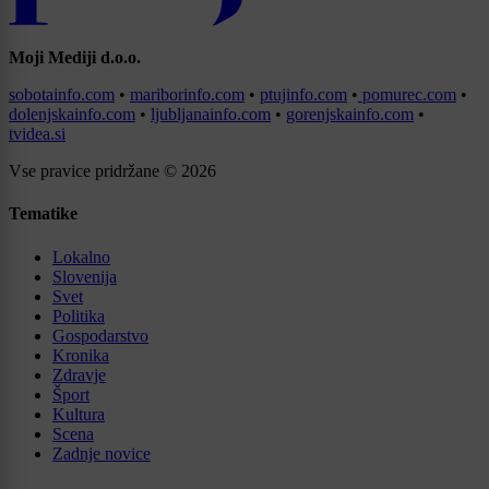
Moji Mediji d.o.o.
sobotainfo.com
•
mariborinfo.com
•
ptujinfo.com
•
pomurec.com
•
dolenjskainfo.com
•
ljubljanainfo.com
•
gorenjskainfo.com
•
tvidea.si
Vse pravice pridržane © 2026
Tematike
Lokalno
Slovenija
Svet
Politika
Gospodarstvo
Kronika
Zdravje
Šport
Kultura
Scena
Zadnje novice