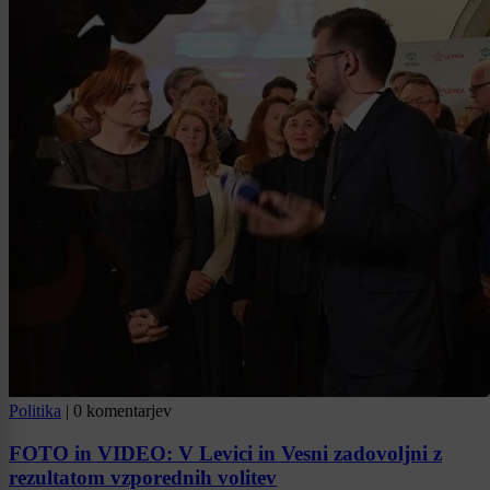
Politika
|
0 komentarjev
FOTO in VIDEO: V Levici in Vesni zadovoljni z
rezultatom vzporednih volitev