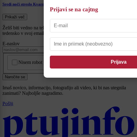
Sredi noči streslo Kvarner, potres čutili tudi pri nas
Prijavi se na cajtng
Prikaži več
Želiš biti vedno na tekočem? Prijavi se na novice in dvakrat
tedensko v svoj email nabiralnik prejmi pregled svežih novic.
E-naslov
CAPTCHA
Nisem robot
Naročite se
Imaš novico, informacijo, fotografijo ali video, ki bi nas utegnila
zanimati? Najboljše nagradimo.
Pošlji