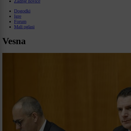
Zadnje novice
Dogodki
Igre
Forum
Mali oglasi
Vesna