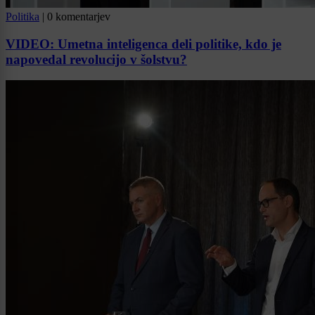
Politika
|
0 komentarjev
VIDEO: Umetna inteligenca deli politike, kdo je
napovedal revolucijo v šolstvu?