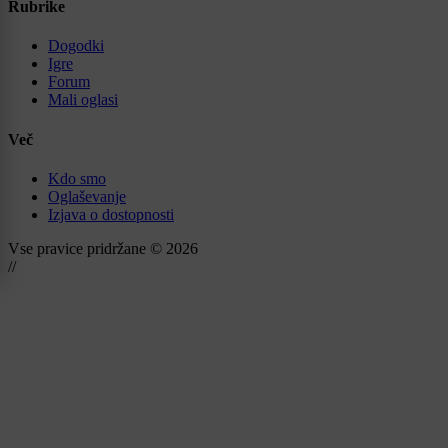
Rubrike
Dogodki
Igre
Forum
Mali oglasi
Več
Kdo smo
Oglaševanje
Izjava o dostopnosti
Vse pravice pridržane © 2026
//