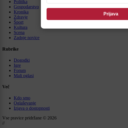
Politika
Gospodarstvo
Kronika
Zdravje
Šport
Kultura
Scena
Zadnje novice
Rubrike
Dogodki
Igre
Forum
Mali oglasi
Več
Kdo smo
Oglaševanje
Izjava o dostopnosti
Vse pravice pridržane © 2026
//