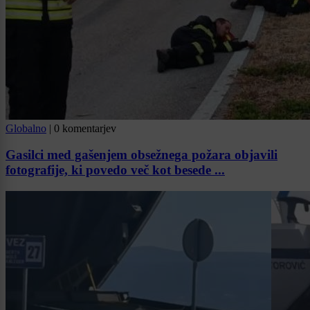
Globalno
|
0 komentarjev
Gasilci med gašenjem obsežnega požara objavili
fotografije, ki povedo več kot besede ...