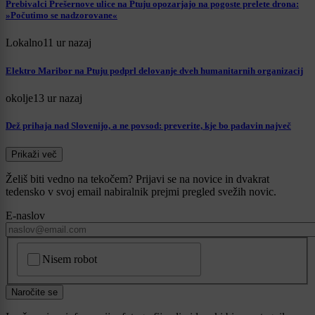
Prebivalci Prešernove ulice na Ptuju opozarjajo na pogoste prelete drona:
»Počutimo se nadzorovane«
Lokalno
11 ur nazaj
Elektro Maribor na Ptuju podprl delovanje dveh humanitarnih organizacij
okolje
13 ur nazaj
Dež prihaja nad Slovenijo, a ne povsod: preverite, kje bo padavin največ
Prikaži več
Želiš biti vedno na tekočem? Prijavi se na novice in dvakrat
tedensko v svoj email nabiralnik prejmi pregled svežih novic.
E-naslov
CAPTCHA
Nisem robot
Naročite se