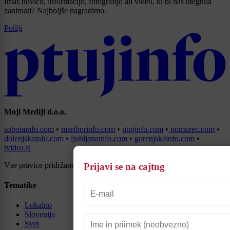
Imaš novico, informacijo, fotografijo ali video, ki bi nas utegnila
zanimati? Najboljše nagradimo.
Pošlji
Moji Mediji d.o.o.
sobotainfo.com
•
mariborinfo.com
•
ptujinfo.com
•
pomurec.com
•
dolenjskainfo.com
•
ljubljanainfo.com
•
gorenjskainfo.com
•
tvidea.si
Vse pravice pridržane © 2026
Prijavi se na cajtng
Tematike
Lokalno
Slovenija
Svet