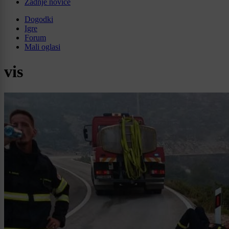
Zadnje novice
Dogodki
Igre
Forum
Mali oglasi
vis