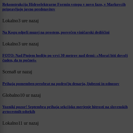
Rekonstrukcija Hidroelektrarne Formin vstopa v novo fazo, v Markovcih
pripravljajo javno predstavitev
Lokalno
3 ure nazaj
Na Kogu odprli muzej na prostem, posvečen viničarski dediščini
Lokalno
3 ure nazaj
FOTO: Nad Ptujem hodijo po vrvi 30 metrov nad tlemi: »Moraš biti dovolj
čuden, da to počneš«
Scena
8 ur nazaj
Prihaja pomemben preobrat na področju denarja, ljubezni in odnosov
Globalno
10 ur nazaj
Vozniki pozor! Septembra prihaja sekcijsko merjenje hitrosti na slovenskih
avtocestnih odsekih
Lokalno
11 ur nazaj