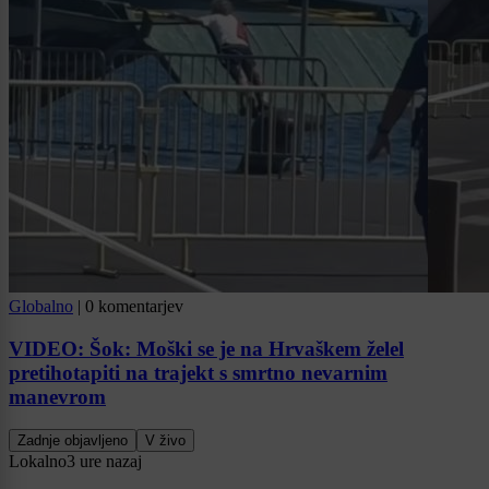
Globalno
|
0 komentarjev
VIDEO: Šok: Moški se je na Hrvaškem želel
pretihotapiti na trajekt s smrtno nevarnim
manevrom
Zadnje objavljeno
V živo
Lokalno
3 ure nazaj