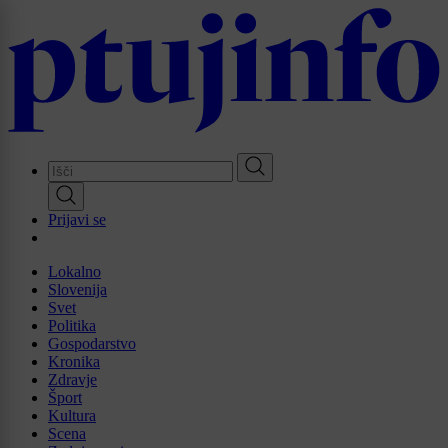
Skip
to
main
content
Prijavi se
Lokalno
Slovenija
Svet
Politika
Gospodarstvo
Kronika
Zdravje
Šport
Kultura
Scena