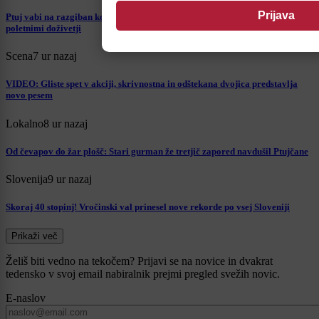
Ptuj vabi na razgiban konec tedna z žonglerskim spektaklom, glasbo in
poletnimi doživetji
Scena
7 ur nazaj
VIDEO: Gliste spet v akciji, skrivnostna in odštekana dvojica predstavlja
novo pesem
Lokalno
8 ur nazaj
Od čevapov do žar plošč: Stari gurman že tretjič zapored navdušil Ptujčane
Slovenija
9 ur nazaj
Skoraj 40 stopinj! Vročinski val prinesel nove rekorde po vsej Sloveniji
Prikaži več
Želiš biti vedno na tekočem? Prijavi se na novice in dvakrat
tedensko v svoj email nabiralnik prejmi pregled svežih novic.
E-naslov