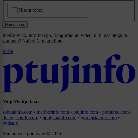
CAPTCHA
Nisem robot
Naročite se
Imaš novico, informacijo, fotografijo ali video, ki bi nas utegnila
zanimati? Najboljše nagradimo.
Pošlji
Moji Mediji d.o.o.
sobotainfo.com
•
mariborinfo.com
•
ptujinfo.com
•
pomurec.com
•
dolenjskainfo.com
•
ljubljanainfo.com
•
gorenjskainfo.com
•
tvidea.si
Vse pravice pridržane © 2026