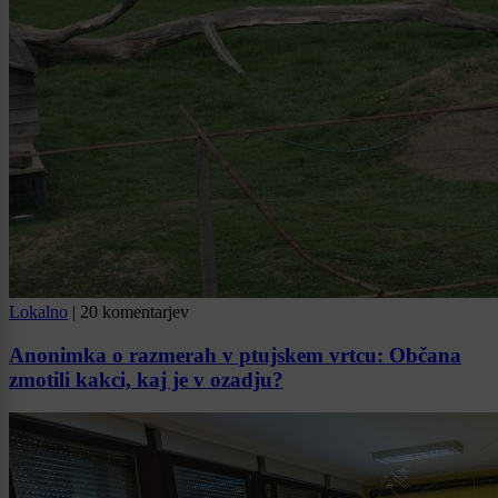
Lokalno
|
20 komentarjev
Anonimka o razmerah v ptujskem vrtcu: Občana
zmotili kakci, kaj je v ozadju?