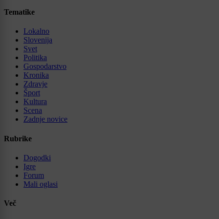
Tematike
Lokalno
Slovenija
Svet
Politika
Gospodarstvo
Kronika
Zdravje
Šport
Kultura
Scena
Zadnje novice
Rubrike
Dogodki
Igre
Forum
Mali oglasi
Več