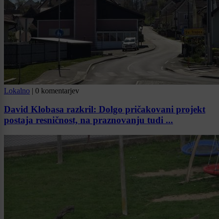
Lokalno
|
0 komentarjev
David Klobasa razkril: Dolgo pričakovani projekt
postaja resničnost, na praznovanju tudi ...