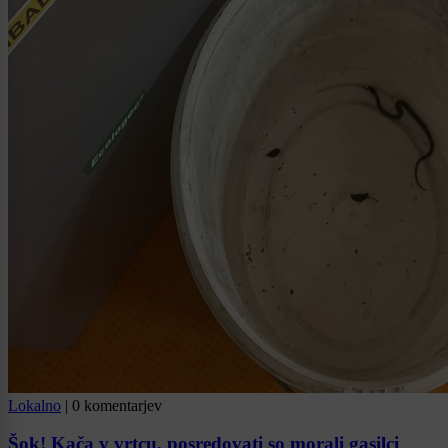
Lokalno
|
0 komentarjev
Šok! Kača v vrtcu, posredovati so morali gasilci