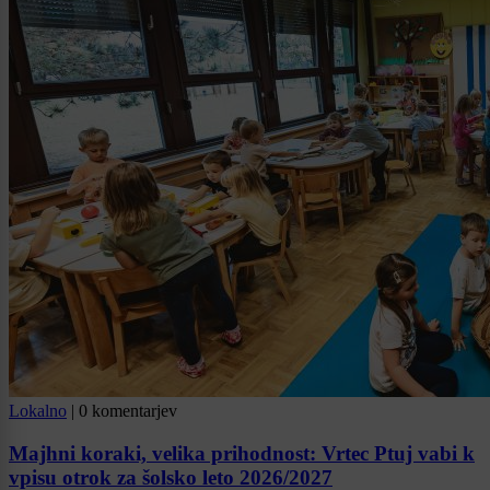
Lokalno
|
0 komentarjev
Majhni koraki, velika prihodnost: Vrtec Ptuj vabi k
vpisu otrok za šolsko leto 2026/2027