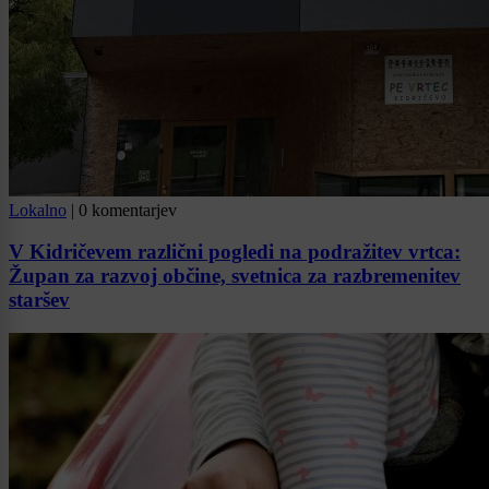
Lokalno
|
0 komentarjev
V Kidričevem različni pogledi na podražitev vrtca:
Župan za razvoj občine, svetnica za razbremenitev
staršev