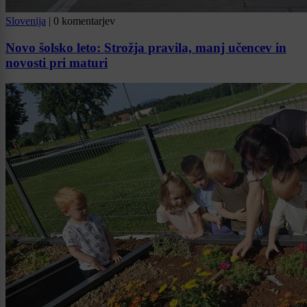
Slovenija
|
0 komentarjev
Novo šolsko leto: Strožja pravila, manj učencev in
novosti pri maturi