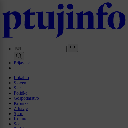
Skip
to
main
content
Prijavi se
Lokalno
Slovenija
Svet
Politika
Gospodarstvo
Kronika
Zdravje
Šport
Kultura
Scena