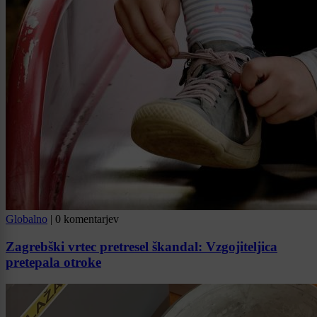
Globalno
|
0 komentarjev
Zagrebški vrtec pretresel škandal: Vzgojiteljica
pretepala otroke