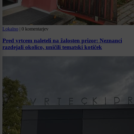
Lokalno
|
0 komentarjev
Pred vrtcem naleteli na žalosten prizor: Neznanci
razdejali okolico, uničili tematski kotiček