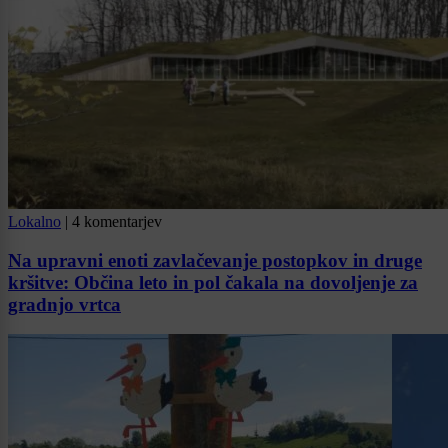
Lokalno
|
4 komentarjev
Na upravni enoti zavlačevanje postopkov in druge
kršitve: Občina leto in pol čakala na dovoljenje za
gradnjo vrtca