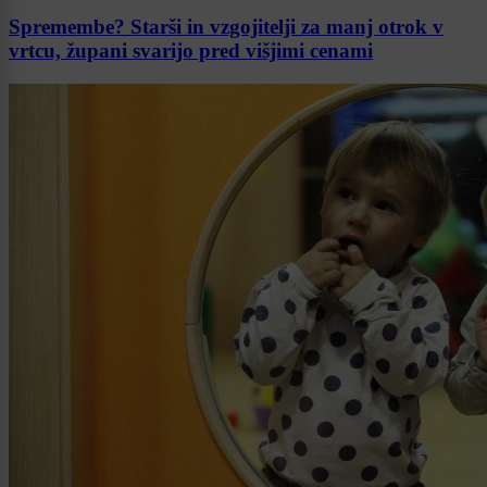
Spremembe? Starši in vzgojitelji za manj otrok v
vrtcu, župani svarijo pred višjimi cenami