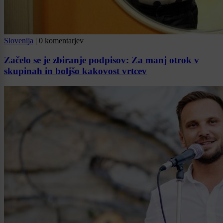
Slovenija
|
0 komentarjev
Začelo se je zbiranje podpisov: Za manj otrok v
skupinah in boljšo kakovost vrtcev