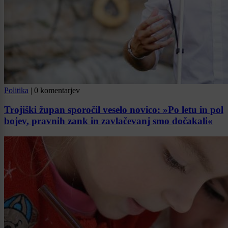
Politika
|
0 komentarjev
Trojiški župan sporočil veselo novico: »Po letu in pol
bojev, pravnih zank in zavlačevanj smo dočakali«