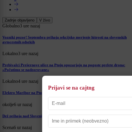
Zadnje objavljeno
V živo
Globalno
3 ure nazaj
Vozniki pozor! Septembra prihaja sekcijsko merjenje hitrosti na slovenskih
avtocestnih odsekih
Lokalno
3 ure nazaj
Prebivalci Prešernove ulice na Ptuju opozarjajo na pogoste prelete drona:
»Počutimo se nadzorovane«
Lokalno
4 ure nazaj
Prijavi se na cajtng
Elektro Maribor na Ptuju podprl delovanje dveh humanitarnih organizacij
okolje
6 ur nazaj
Dež prihaja nad Slovenijo, a ne povsod: preverite, kje bo padavin največ
Scena
6 ur nazaj