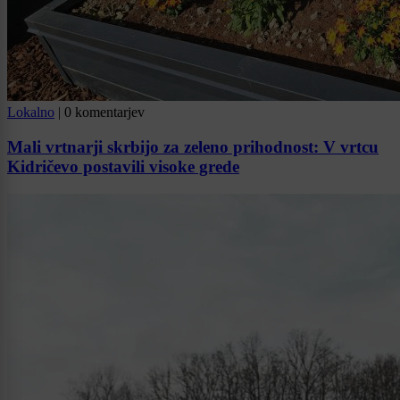
Lokalno
|
0 komentarjev
Mali vrtnarji skrbijo za zeleno prihodnost: V vrtcu
Kidričevo postavili visoke grede