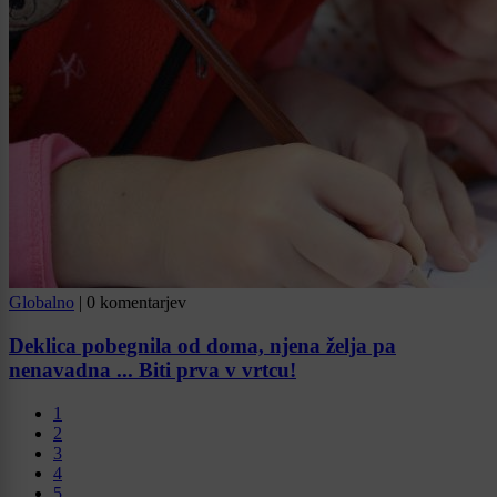
Globalno
|
0 komentarjev
Deklica pobegnila od doma, njena želja pa
nenavadna ... Biti prva v vrtcu!
1
2
3
4
5