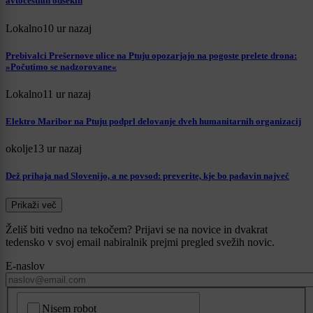
avtocestnih odsekih
Lokalno
10 ur nazaj
Prebivalci Prešernove ulice na Ptuju opozarjajo na pogoste prelete drona:
»Počutimo se nadzorovane«
Lokalno
11 ur nazaj
Elektro Maribor na Ptuju podprl delovanje dveh humanitarnih organizacij
okolje
13 ur nazaj
Dež prihaja nad Slovenijo, a ne povsod: preverite, kje bo padavin največ
Prikaži več
Želiš biti vedno na tekočem? Prijavi se na novice in dvakrat
tedensko v svoj email nabiralnik prejmi pregled svežih novic.
E-naslov
CAPTCHA
Nisem robot