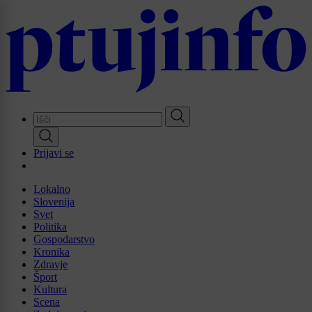
Skip
to
main
content
Prijavi se
Lokalno
Slovenija
Svet
Politika
Gospodarstvo
Kronika
Zdravje
Šport
Kultura
Scena