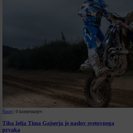
Šport
|
0 komentarjev
Tiha želja Tima Gajserja je naslov svetovnega
prvaka