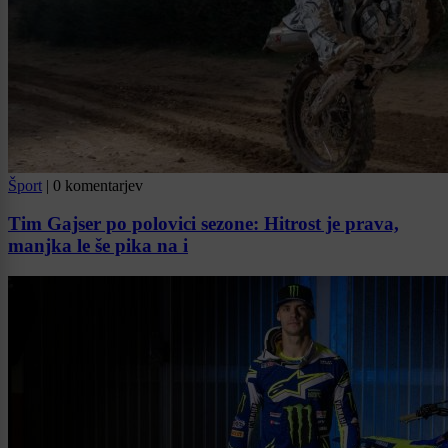
Šport
|
0 komentarjev
Tim Gajser po polovici sezone: Hitrost je prava,
manjka le še pika na i