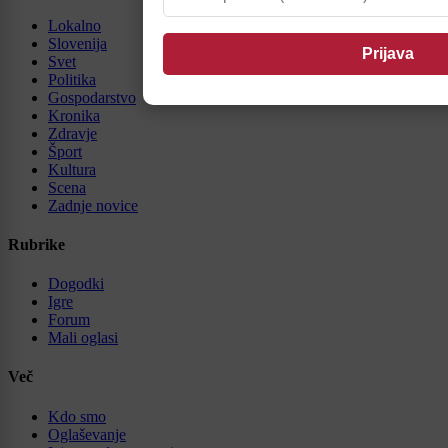
Lokalno
Slovenija
Svet
Politika
Gospodarstvo
Kronika
Zdravje
Šport
Kultura
Scena
Zadnje novice
Rubrike
Dogodki
Igre
Forum
Mali oglasi
Več
Kdo smo
Oglaševanje