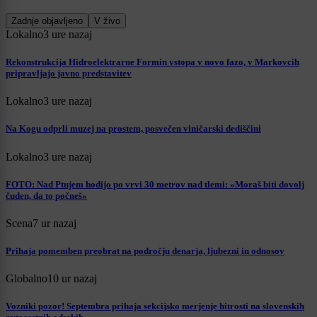
Zadnje objavljeno
V živo
Lokalno
3 ure nazaj
Rekonstrukcija Hidroelektrarne Formin vstopa v novo fazo, v Markovcih
pripravljajo javno predstavitev
Lokalno
3 ure nazaj
Na Kogu odprli muzej na prostem, posvečen viničarski dediščini
Lokalno
3 ure nazaj
FOTO: Nad Ptujem hodijo po vrvi 30 metrov nad tlemi: »Moraš biti dovolj
čuden, da to počneš«
Scena
7 ur nazaj
Prihaja pomemben preobrat na področju denarja, ljubezni in odnosov
Globalno
10 ur nazaj
Vozniki pozor! Septembra prihaja sekcijsko merjenje hitrosti na slovenskih