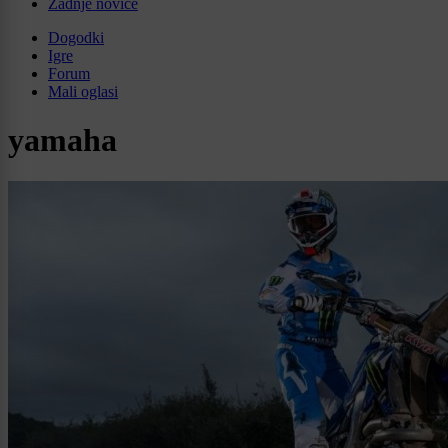
Zadnje novice
Dogodki
Igre
Forum
Mali oglasi
yamaha