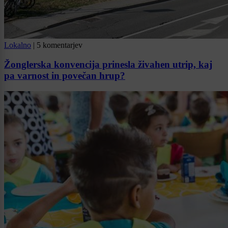
Lokalno
|
5 komentarjev
Žonglerska konvencija prinesla živahen utrip, kaj
pa varnost in povečan hrup?