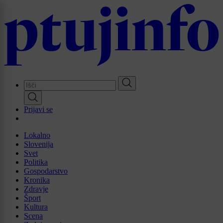
Skip
to
main
content
Prijavi se
Lokalno
Slovenija
Svet
Politika
Gospodarstvo
Kronika
Zdravje
Šport
Kultura
Scena