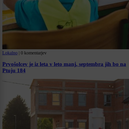
Lokalno
|
0 komentarjev
Prvošolcev je iz leta v leto manj, septembra jih bo na
Ptuju 184