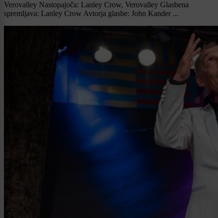
Verovalley Nastopajoča: Lanley Crow, Verovalley Glasbena
spremljava: Lanley Crow Avtorja glasbe: John Kander ...