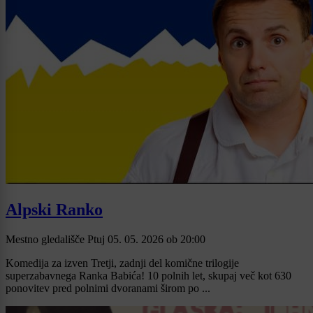
Alpski Ranko
Mestno gledališče Ptuj
05. 05. 2026
ob
20:00
Komedija za izven Tretji, zadnji del komične trilogije
superzabavnega Ranka Babića! 10 polnih let, skupaj več kot 630
ponovitev pred polnimi dvoranami širom po ...