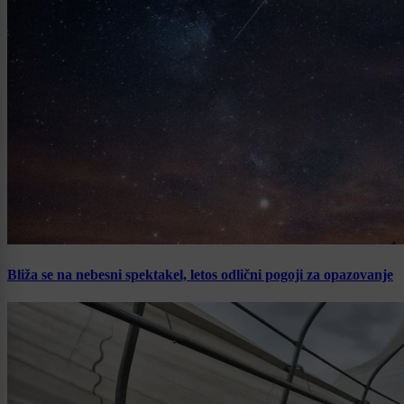
Bliža se na nebesni spektakel, letos odlični pogoji za opazovanje