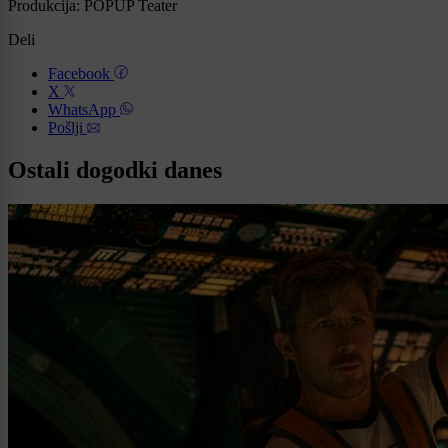
Produkcija: POPUP Teater
Deli
Facebook
X
WhatsApp
Pošlji
Ostali dogodki danes