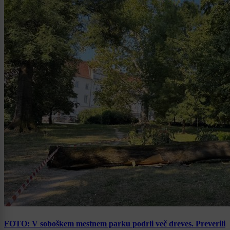
FOTO: V soboškem mestnem parku podrli več dreves. Preverili