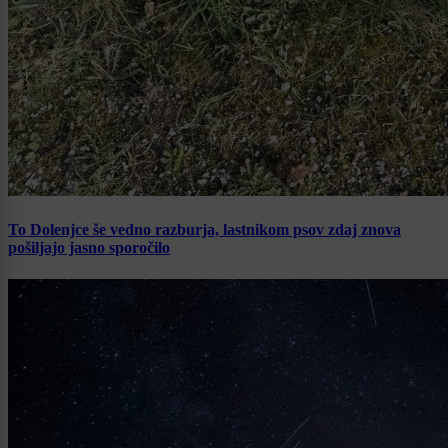
To Dolenjce še vedno razburja, lastnikom psov zdaj znova
pošiljajo jasno sporočilo