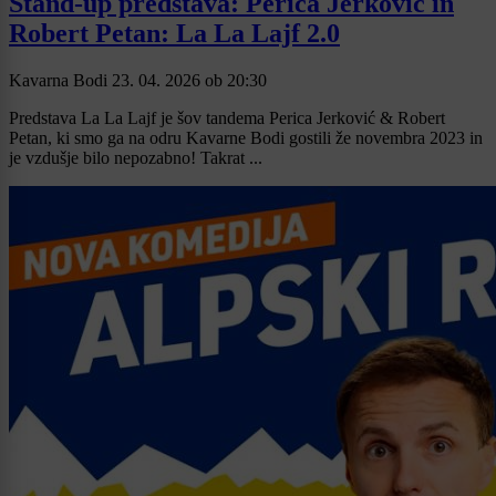
Stand-up predstava: Perica Jerković in
Robert Petan: La La Lajf 2.0
Kavarna Bodi
23. 04. 2026
ob
20:30
Predstava La La Lajf je šov tandema Perica Jerković & Robert
Petan, ki smo ga na odru Kavarne Bodi gostili že novembra 2023 in
je vzdušje bilo nepozabno! Takrat ...