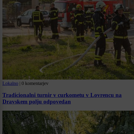
Lokalno
|
0 komentarjev
Tradicionalni turnir v curkometu v Lovrencu na
Dravskem polju odpovedan