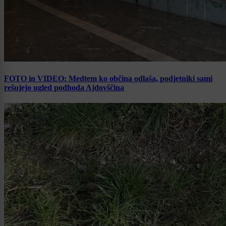
FOTO in VIDEO: Medtem ko občina odlaša, podjetniki sami
rešujejo ugled podhoda Ajdovščina