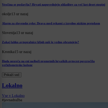
Vročina se poslavlja? Hrvati napovedujejo ohladitev za več kot deset stopinj
okolje
13 ur nazaj
Alarm za slovenske reke: Drava med rekami z izredno nizkim pretokom
Slovenija
13 ur nazaj
Zakaj lahko avtopralnice kljub suši še vedno obratujejo?
Kronika
15 ur nazaj
Huda nesreča na eni najbolj prometnih hrvaških avtocest povzročila
večkilometrske kolone
Prikaži več
Lokalno
Vse v Lokalno
#javnadražba