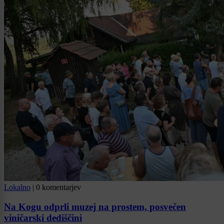
Lokalno
|
0 komentarjev
Na Kogu odprli muzej na prostem, posvečen
viničarski dediščini