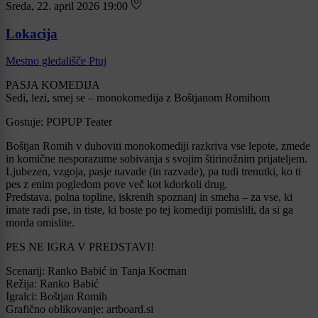
Sreda, 22. april 2026 19:00
Lokacija
Mestno gledališče Ptuj
PASJA KOMEDIJA
Sedi, lezi, smej se – monokomedija z Boštjanom Romihom
Gostuje: POPUP Teater
Boštjan Romih v duhoviti monokomediji razkriva vse lepote, zmede
in komične nesporazume sobivanja s svojim štirinožnim prijateljem.
Ljubezen, vzgoja, pasje navade (in razvade), pa tudi trenutki, ko ti
pes z enim pogledom pove več kot kdorkoli drug.
Predstava, polna topline, iskrenih spoznanj in smeha – za vse, ki
imate radi pse, in tiste, ki boste po tej komediji pomislili, da si ga
morda omislite.
PES NE IGRA V PREDSTAVI!
Scenarij: Ranko Babić in Tanja Kocman
Režija: Ranko Babić
Igralci: Boštjan Romih
Grafično oblikovanje: artboard.si