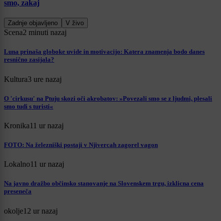
smo, zakaj
Zadnje objavljeno
V živo
Scena
2 minuti nazaj
Luna prinaša globoke uvide in motivacijo: Katera znamenja bodo danes
resnično zasijala?
Kultura
3 ure nazaj
O 'cirkusu' na Ptuju skozi oči akrobatov: »Povezali smo se z ljudmi, plesali
smo tudi s turisti«
Kronika
11 ur nazaj
FOTO: Na železniški postaji v Njivercah zagorel vagon
Lokalno
11 ur nazaj
Na javno dražbo občinsko stanovanje na Slovenskem trgu, izklicna cena
preseneča
okolje
12 ur nazaj