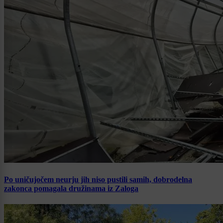
Po uničujočem neurju jih niso pustili samih, dobrodelna
zakonca pomagala družinama iz Zaloga