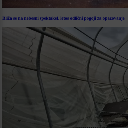
Bliža se na nebesni spektakel, letos odlični pogoji za opazovanje