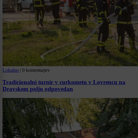
Lokalno
|
0 komentarjev
Tradicionalni turnir v curkometu v Lovrencu na
Dravskem polju odpovedan