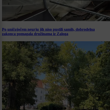
Po uničujočem neurju jih niso pustili samih, dobrodelna
zakonca pomagala družinama iz Zaloga