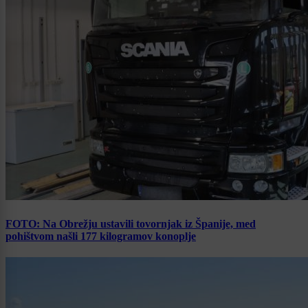
FOTO: Na Obrežju ustavili tovornjak iz Španije, med
pohištvom našli 177 kilogramov konoplje