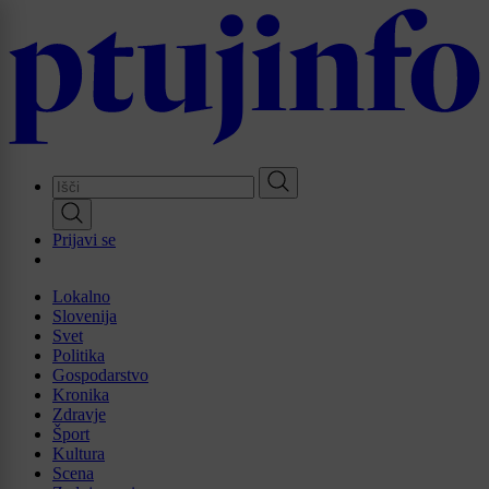
Skip
to
main
content
Prijavi se
Lokalno
Slovenija
Svet
Politika
Gospodarstvo
Kronika
Zdravje
Šport
Kultura
Scena