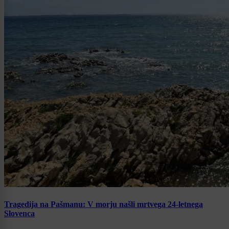
Tragedija na Pašmanu: V morju našli mrtvega 24-letnega
Slovenca