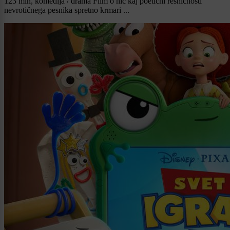
123 min, komedija / drama Film o nič kaj poetični resničnosti
nevrotičnega pesnika spretno krmari ...