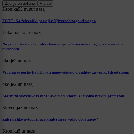
Zadnje objavljeno
V živo
Kronika
52 minut nazaj
FOTO: Na železniški postaji v Njivercah zagorel vagon
Lokalno
eno uro nazaj
Na javno dražbo občinsko stanovanje na Slovenskem trgu, izklicna cena
preseneča
okolje
2 uri nazaj
Vročina se poslavlja? Hrvati napovedujejo ohladitev za več kot deset stopinj
okolje
2 uri nazaj
Alarm za slovenske reke: Drava med rekami z izredno nizkim pretokom
Slovenija
3 ure nazaj
Zakaj lahko avtopralnice kljub suši še vedno obratujejo?
Kronika
5 ur nazaj