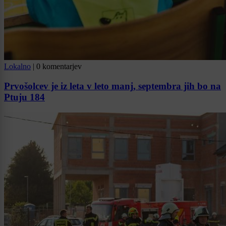
Lokalno
|
0 komentarjev
Prvošolcev je iz leta v leto manj, septembra jih bo na
Ptuju 184