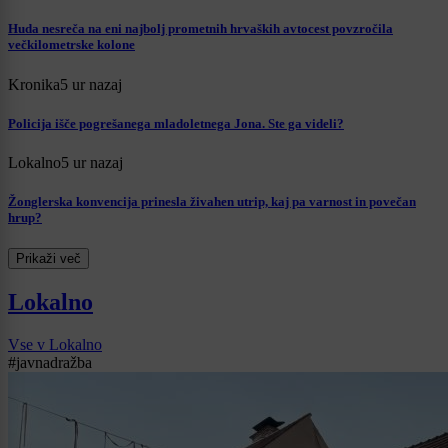
Huda nesreča na eni najbolj prometnih hrvaških avtocest povzročila
večkilometrske kolone
Kronika
5 ur nazaj
Policija išče pogrešanega mladoletnega Jona. Ste ga videli?
Lokalno
5 ur nazaj
Žonglerska konvencija prinesla živahen utrip, kaj pa varnost in povečan
hrup?
Prikaži več
Lokalno
Vse v Lokalno
#javnadražba