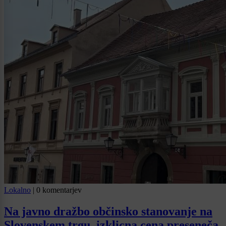
Lokalno
|
0 komentarjev
Na javno dražbo občinsko stanovanje na
Slovenskem trgu, izklicna cena preseneča