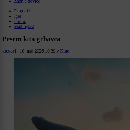
Zadnje novice
Dogodki
Igre
Forum
Mali oglasi
Pesem kita grbavca
gregor1
|
10. maj 2026 10:39
v
Kino