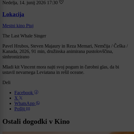
Nedelja, 14. junij 2026 17:30
Lokacija
Mestni kino Ptuj
The Last Whale Singer
Pavel Hrubos, Steven Majaury in Reza Memari, Nemčija / Češka /
Kanada, 2026, 91 min, družinska animirana pustolovščina,
sinhronizirano
Mladi kit Vincent mora najti svoj pogum in čarobni glas, da bi
ustavil nevarnega Leviatana in rešil oceane.
Deli
Facebook
X
WhatsApp
Pošlji
Ostali dogodki v Kino