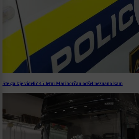
Ste ga kje videli? 45-letni Mariborčan odšel neznano kam