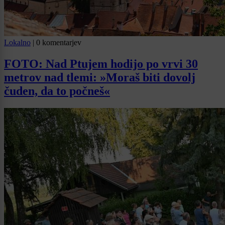
Lokalno
|
0 komentarjev
FOTO: Nad Ptujem hodijo po vrvi 30
metrov nad tlemi: »Moraš biti dovolj
čuden, da to počneš«