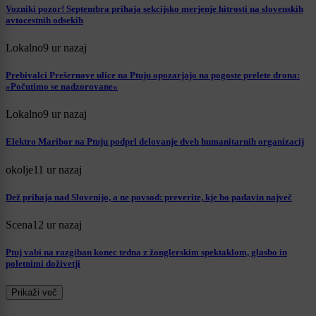
Vozniki pozor! Septembra prihaja sekcijsko merjenje hitrosti na slovenskih
avtocestnih odsekih
Lokalno
9 ur nazaj
Prebivalci Prešernove ulice na Ptuju opozarjajo na pogoste prelete drona:
»Počutimo se nadzorovane«
Lokalno
9 ur nazaj
Elektro Maribor na Ptuju podprl delovanje dveh humanitarnih organizacij
okolje
11 ur nazaj
Dež prihaja nad Slovenijo, a ne povsod: preverite, kje bo padavin največ
Scena
12 ur nazaj
Ptuj vabi na razgiban konec tedna z žonglerskim spektaklom, glasbo in
poletnimi doživetji
Prikaži več