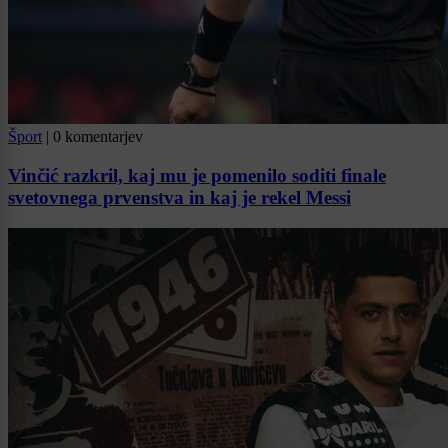
Šport
|
0 komentarjev
Vinčić razkril, kaj mu je pomenilo soditi finale
svetovnega prvenstva in kaj je rekel Messi