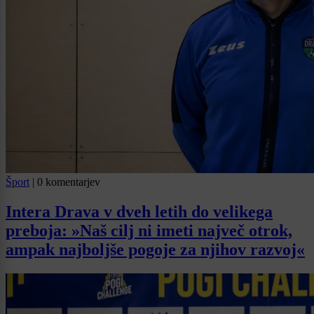
Šport
|
0 komentarjev
Intera Drava v dveh letih do velikega
preboja: »Naš cilj ni imeti največ otrok,
ampak najboljše pogoje za njihov razvoj«