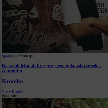
Šport
|
0 komentarjev
Na šestih tekmah brez prejetega gola, zdaj se seli k
Aluminiju
Kronika
Vse v Kronika
#požigalec