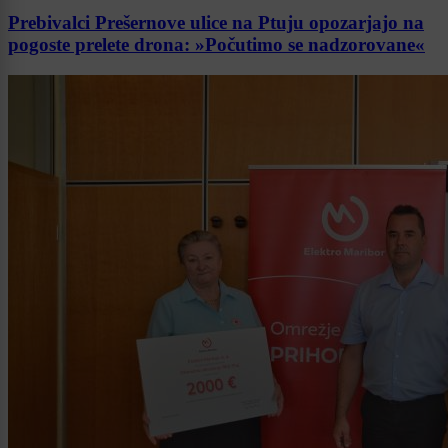
Prebivalci Prešernove ulice na Ptuju opozarjajo na
pogoste prelete drona: »Počutimo se nadzorovane«