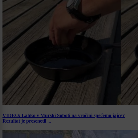
VIDEO: Lahko v Murski Soboti na vročini spečemo jajce?
Rezultat je presenetil ...