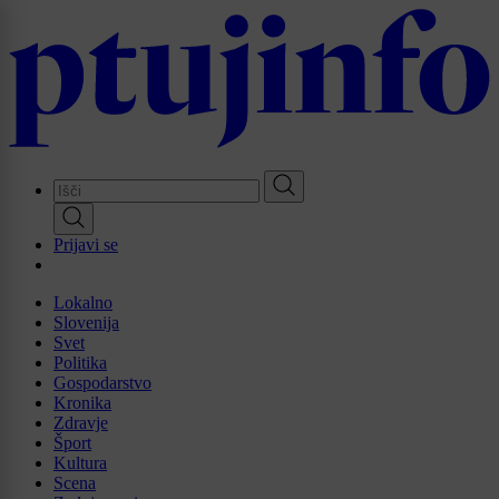
Skip
to
main
content
Prijavi se
Lokalno
Slovenija
Svet
Politika
Gospodarstvo
Kronika
Zdravje
Šport
Kultura
Scena