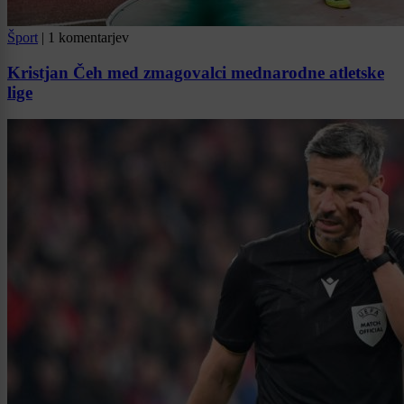
Šport
|
1 komentarjev
Kristjan Čeh med zmagovalci mednarodne atletske
lige