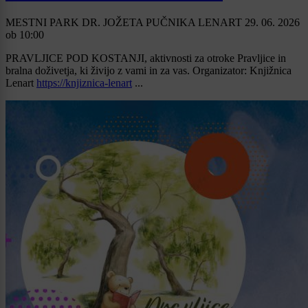
MESTNI PARK DR. JOŽETA PUČNIKA LENART
29. 06. 2026
ob
10:00
PRAVLJICE POD KOSTANJI, aktivnosti za otroke Pravljice in
bralna doživetja, ki živijo z vami in za vas. Organizator: Knjižnica
Lenart
https://knjiznica-lenart
...