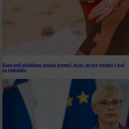
Kam sodi odslužena sončna krema? In ne, ne gre (nujno) v koš
za embalažo