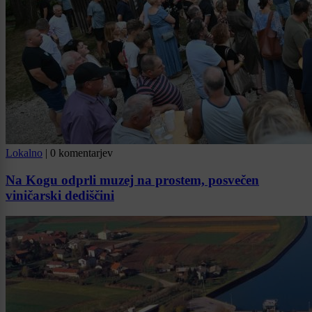
Lokalno
|
0 komentarjev
Na Kogu odprli muzej na prostem, posvečen
viničarski dediščini