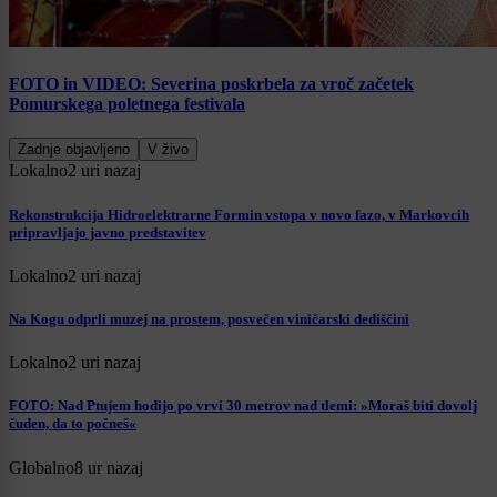
FOTO in VIDEO: Severina poskrbela za vroč začetek
Pomurskega poletnega festivala
Zadnje objavljeno
V živo
Lokalno
2 uri nazaj
Rekonstrukcija Hidroelektrarne Formin vstopa v novo fazo, v Markovcih
pripravljajo javno predstavitev
Lokalno
2 uri nazaj
Na Kogu odprli muzej na prostem, posvečen viničarski dediščini
Lokalno
2 uri nazaj
FOTO: Nad Ptujem hodijo po vrvi 30 metrov nad tlemi: »Moraš biti dovolj
čuden, da to počneš«
Globalno
8 ur nazaj