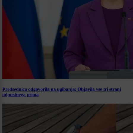
Predsednica odgovorila na ugibanja: Objavila vse tri strani
odpustnega pisma