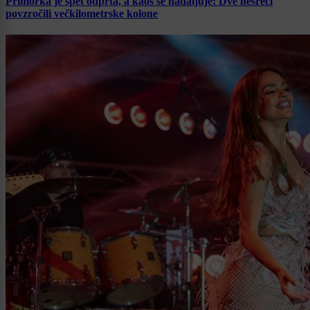
Primorka je spet odprta, a kaos se nadaljuje: Dve nesreči
povzročili večkilometrske kolone