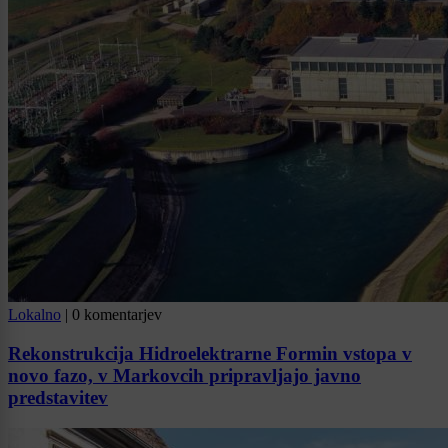
Lokalno
|
0 komentarjev
Rekonstrukcija Hidroelektrarne Formin vstopa v
novo fazo, v Markovcih pripravljajo javno
predstavitev