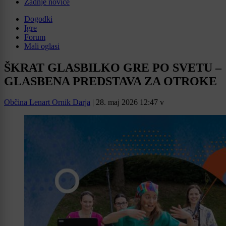
Zadnje novice
Dogodki
Igre
Forum
Mali oglasi
ŠKRAT GLASBILKO GRE PO SVETU –
GLASBENA PREDSTAVA ZA OTROKE
Občina Lenart Ornik Darja
|
28. maj 2026 12:47
v