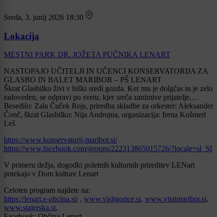
Sreda, 3. junij 2026 18:30
Lokacija
MESTNI PARK DR. JOŽETA PUČNIKA LENART
NASTOPAJO UČITELJI IN UČENCI KONSERVATORIJA ZA
GLASBO IN BALET MARIBOR – PŠ LENART
Škrat Glasbilko živi v hiški sredi gozda. Ker mu je dolgčas in je zelo
radoveden, se odpravi po svetu, kjer sreča zanimive prijatelje,…
Besedilo: Zala Čuček Rojs, priredba skladbe za orkester: Aleksander
Čonč, škrat Glasbilko: Nija Androjna, organizacija: Irena Košmerl
Leš.
https://www.konservatorij-maribor.si/
https://www.facebook.com/groups/222313865015726/?locale=sl_SI
V primeru dežja, dogodki poletnih kulturnih prireditev LENart
potekajo v Dom kulture Lenart
Celoten program najdete na:
https://lenart.e-obcina.si/
,
www.visitgorice.si
,
www.visitmaribor.si
,
www.stajerska.si
,
Facebook: Občina Lenart