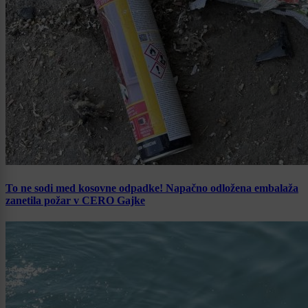
To ne sodi med kosovne odpadke! Napačno odložena embalaža
zanetila požar v CERO Gajke