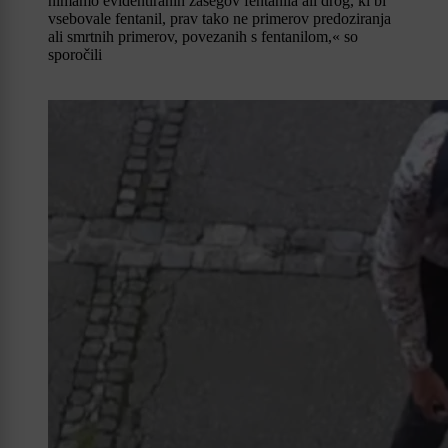
nimamo evidentiranih zasegov fentanila ali drog, ki bi
vsebovale fentanil, prav tako ne primerov predoziranja
ali smrtnih primerov, povezanih s fentanilom,« so
sporočili