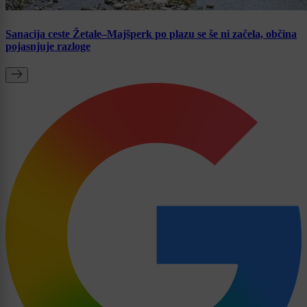
Sanacija ceste Žetale–Majšperk po plazu se še ni začela, občina
pojasnjuje razloge