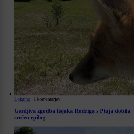
Lokalno
|
1 komentarjev
Ganljiva zgodba lisjaka Rodriga s Ptuja dobila
srečen epilog