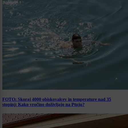
FOTO: Skoraj 4000 obiskovalcev in temperature nad 35
stopinj: Kako vročino doživljajo na Ptuju?