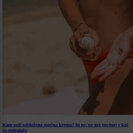
Kam sodi odslužena sončna krema? In ne, ne gre (nujno) v koš
za embalažo