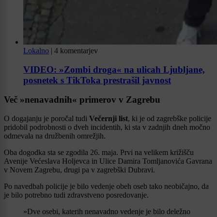
Lokalno
|
4 komentarjev
VIDEO: »Zombi droga« na ulicah Ljubljane,
posnetek s TikToka prestrašil javnost
Več »nenavadnih« primerov v Zagrebu
O dogajanju je poročal tudi
Večernji list
, ki je od zagrebške policije
pridobil podrobnosti o dveh incidentih, ki sta v zadnjih dneh močno
odmevala na družbenih omrežjih.
Oba dogodka sta se zgodila 26. maja. Prvi na velikem križišču
Avenije Većeslava Holjevca in Ulice Damira Tomljanovića Gavrana
v Novem Zagrebu, drugi pa v zagrebški Dubravi.
Po navedbah policije je bilo vedenje obeh oseb tako neobičajno, da
je bilo potrebno tudi zdravstveno posredovanje.
»Dve osebi, katerih nenavadno vedenje je bilo deležno