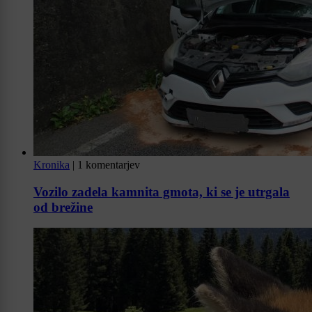
Kronika
|
1 komentarjev
Vozilo zadela kamnita gmota, ki se je utrgala
od brežine