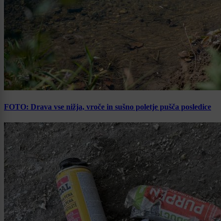
FOTO: Drava vse nižja, vroče in sušno poletje pušča posledice