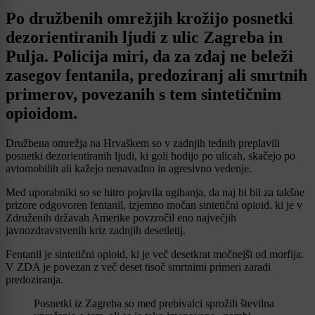
Po družbenih omrežjih krožijo posnetki
dezorientiranih ljudi z ulic Zagreba in
Pulja. Policija miri, da za zdaj ne beleži
zasegov fentanila, predoziranj ali smrtnih
primerov, povezanih s tem sintetičnim
opioidom.
Družbena omrežja na Hrvaškem so v zadnjih tednih preplavili
posnetki dezorientiranih ljudi, ki goli hodijo po ulicah, skačejo po
avtomobilih ali kažejo nenavadno in agresivno vedenje.
Med uporabniki so se hitro pojavila ugibanja, da naj bi bil za takšne
prizore odgovoren fentanil, izjemno močan sintetični opioid, ki je v
Združenih državah Amerike povzročil eno največjih
javnozdravstvenih kriz zadnjih desetletij.
Fentanil je sintetični opioid, ki je več desetkrat močnejši od morfija.
V ZDA je povezan z več deset tisoč smrtnimi primeri zaradi
predoziranja.
Posnetki iz Zagreba so med prebivalci sprožili številna