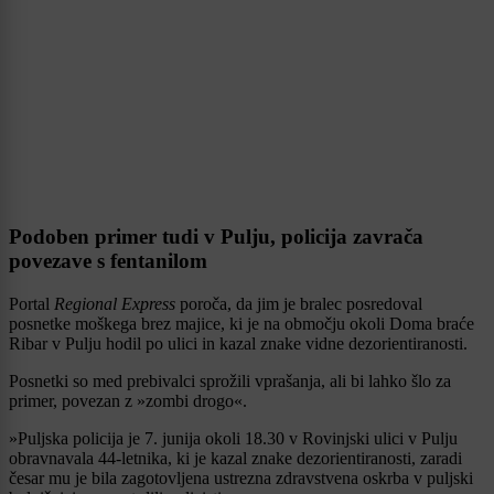
Podoben primer tudi v Pulju, policija zavrača
povezave s fentanilom
Portal
Regional Express
poroča, da jim je bralec posredoval
posnetke moškega brez majice, ki je na območju okoli Doma braće
Ribar v Pulju hodil po ulici in kazal znake vidne dezorientiranosti.
Posnetki so med prebivalci sprožili vprašanja, ali bi lahko šlo za
primer, povezan z »zombi drogo«.
»Puljska policija je 7. junija okoli 18.30 v Rovinjski ulici v Pulju
obravnavala 44-letnika, ki je kazal znake dezorientiranosti, zaradi
česar mu je bila zagotovljena ustrezna zdravstvena oskrba v puljski