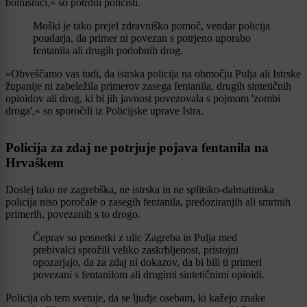
bolnišnici,« so potrdili policisti.
Moški je tako prejel zdravniško pomoč, vendar policija
poudarja, da primer ni povezan s potrjeno uporabo
fentanila ali drugih podobnih drog.
»Obveščamo vas tudi, da istrska policija na območju Pulja ali Istrske
županije ni zabeležila primerov zasega fentanila, drugih sintetičnih
opioidov ali drog, ki bi jih javnost povezovala s pojmom 'zombi
droga',« so sporočili iz Policijske uprave Istra.
Policija za zdaj ne potrjuje pojava fentanila na
Hrvaškem
Doslej tako ne zagrebška, ne istrska in ne splitsko-dalmatinska
policija niso poročale o zasegih fentanila, predoziranjih ali smrtnih
primerih, povezanih s to drogo.
Čeprav so posnetki z ulic Zagreba in Pulja med
prebivalci sprožili veliko zaskrbljenost, pristojni
opozarjajo, da za zdaj ni dokazov, da bi bili ti primeri
povezani s fentanilom ali drugimi sintetičnimi opioidi.
Policija ob tem svetuje, da se ljudje osebam, ki kažejo znake