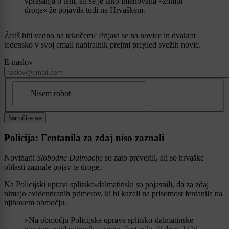
vprašanja o tem, ali se je tako imenovana »zombi
droga« že pojavila tudi na Hrvaškem.
Želiš biti vedno na tekočem? Prijavi se na novice in dvakrat
tedensko v svoj email nabiralnik prejmi pregled svežih novic.
E-naslov
CAPTCHA
Nisem robot
Naročite se
Policija: Fentanila za zdaj niso zaznali
Novinarji
Slobodne Dalmacije
so zato preverili, ali so hrvaške
oblasti zaznale pojav te droge.
Na Policijski upravi splitsko-dalmatinski so pojasnili, da za zdaj
nimajo evidentiranih primerov, ki bi kazali na prisotnost fentanila na
njihovem območju.
»Na območju Policijske uprave splitsko-dalmatinske