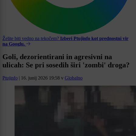
Želite biti vedno na tekočem?
Izberi Ptujinfo kot prednostni vir
na Googlu.
Goli, dezorientirani in agresivni na
ulicah: Se pri sosedih širi 'zombi' droga?
Ptujinfo
|
16. junij 2026 19:58
v
Globalno