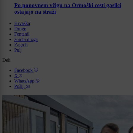
Po ponovnem vžigu na Ormoški cesti gasilci
ostajajo na straži
Hrvaška
Droge
Fentanil
zombi droga
Zagreb
Pulj
Deli
Facebook
X
WhatsApp
Pošlji