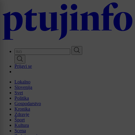
Skip
to
main
content
Prijavi se
Lokalno
Slovenija
Svet
Politika
Gospodarstvo
Kronika
Zdravje
Šport
Kultura
Scena