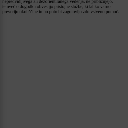
nepredvidljivega ali dezorientiranega vedenja, ne približujejo,
temveč o dogodku obvestijo pristojne službe, ki lahko varno
preverijo okoliščine in po potrebi zagotovijo zdravstveno pomoč.