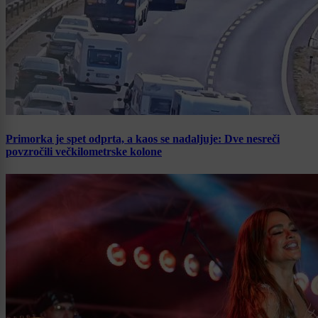
Primorka je spet odprta, a kaos se nadaljuje: Dve nesreči
povzročili večkilometrske kolone