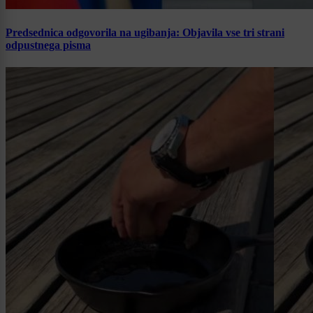
Predsednica odgovorila na ugibanja: Objavila vse tri strani
odpustnega pisma