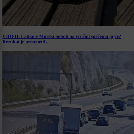
VIDEO: Lahko v Murski Soboti na vročini spečemo jajce?
Rezultat je presenetil ...