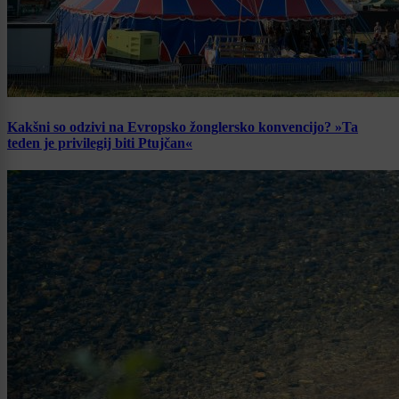
Kakšni so odzivi na Evropsko žonglersko konvencijo? »Ta
teden je privilegij biti Ptujčan«