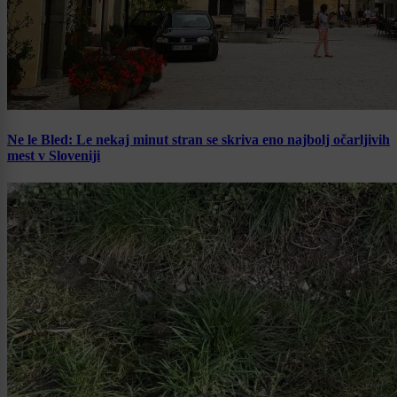
Ne le Bled: Le nekaj minut stran se skriva eno najbolj očarljivih
mest v Sloveniji