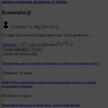
zakonca pomagala družinama iz Zaloga
Komentarji
CENILEC
14. Maj 2025 10:32
Če tajijo ime žrtve torej tajijo njeno ime, ne pa storilčevo...
Odgovori
Copy to clipboard
0
0
Zadnje objavljeno
V živo
Lokalno
39 minut nazaj
Vprašali smo turiste: kaj jih je pripeljalo v najstarejše slovensko mesto?
Globalno
2 uri nazaj
VIDEO: Dvonadstropni avtobus obtičal na trajektu, potniki ga skušali
premakniti z zibanjem
Kronika
2 uri nazaj
Eksplodiral aparat za praženje kave, zagorel tudi dimnik