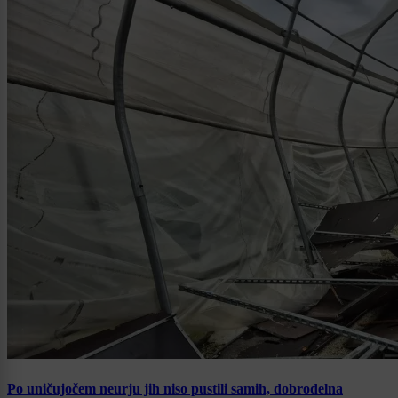
Po uničujočem neurju jih niso pustili samih, dobrodelna