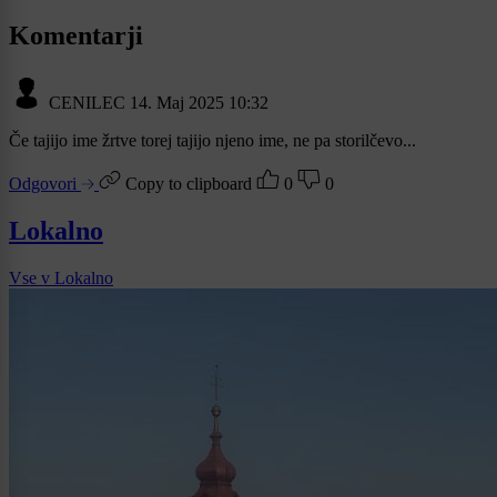
Komentarji
CENILEC
14. Maj 2025 10:32
Če tajijo ime žrtve torej tajijo njeno ime, ne pa storilčevo...
Odgovori
Copy to clipboard
0
0
Lokalno
Vse v Lokalno