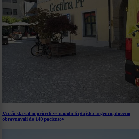
Vročinski val in prireditve napolnili ptujsko urgenco, dnevno
obravnavali do 140 pacientov