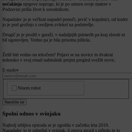
nečakinja
njegove soproge, ki je po umoru svoje matere v
Podravini prišla živet k sorodnikom.
Napadalec jo je večkrat napadel ponoči, prvič v kopalnici, od koder
jo je pod grožnjo z orožjem zvlekel na podstrešje.
Drugič jo je posilil v garaži, v nadaljnjih primerih pa kraj zlorab ni
bil ugotovljen. Vedno pa je bila prisotna pištola.
Želiš biti vedno na tekočem? Prijavi se na novice in dvakrat
tedensko v svoj email nabiralnik prejmi pregled svežih novic.
E-naslov
CAPTCHA
Nisem robot
Naročite se
Spolni odnos v svinjaku
Najbolj srhljiva epizoda se je zgodila v začetku leta 2019.
Napadalec jo je odpeljal v svinjak, ji znova grozil s pištolo in jo