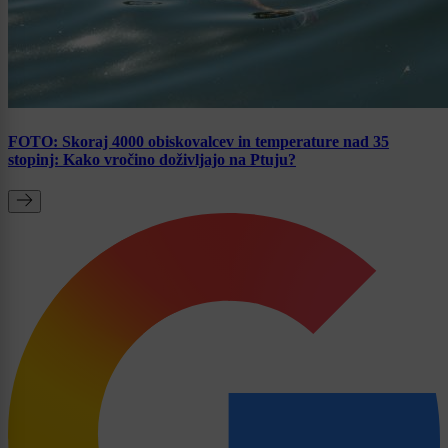
FOTO: Skoraj 4000 obiskovalcev in temperature nad 35
stopinj: Kako vročino doživljajo na Ptuju?