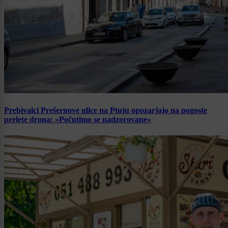
Prebivalci Prešernove ulice na Ptuju opozarjajo na pogoste
prelete drona: »Počutimo se nadzorovane«