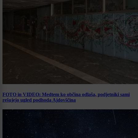
FOTO in VIDEO: Medtem ko občina odlaša, podjetniki sami
rešujejo ugled podhoda Ajdovščina