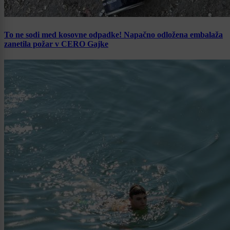
To ne sodi med kosovne odpadke! Napačno odložena embalaža
zanetila požar v CERO Gajke