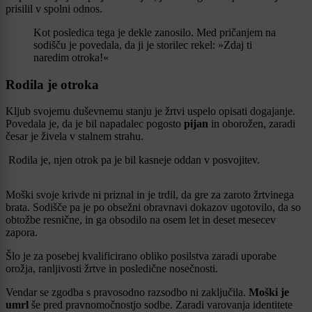
prisilil v spolni odnos.
Kot posledica tega je dekle zanosilo. Med pričanjem na
sodišču je povedala, da ji je storilec rekel: »Zdaj ti
naredim otroka!«
Rodila je otroka
Kljub svojemu duševnemu stanju je žrtvi uspelo opisati dogajanje.
Povedala je, da je bil napadalec pogosto
pijan
in oborožen, zaradi
česar je živela v stalnem strahu.
Rodila je, njen otrok pa je bil kasneje oddan v posvojitev.
Moški svoje krivde ni priznal in je trdil, da gre za zaroto žrtvinega
brata. Sodišče pa je po obsežni obravnavi dokazov ugotovilo, da so
obtožbe resnične, in ga obsodilo na osem let in deset mesecev
zapora.
Šlo je za posebej kvalificirano obliko posilstva zaradi uporabe
orožja, ranljivosti žrtve in posledične nosečnosti.
Vendar se zgodba s pravosodno razsodbo ni zaključila.
Moški je
umrl
še pred pravnomočnostjo sodbe. Zaradi varovanja identitete