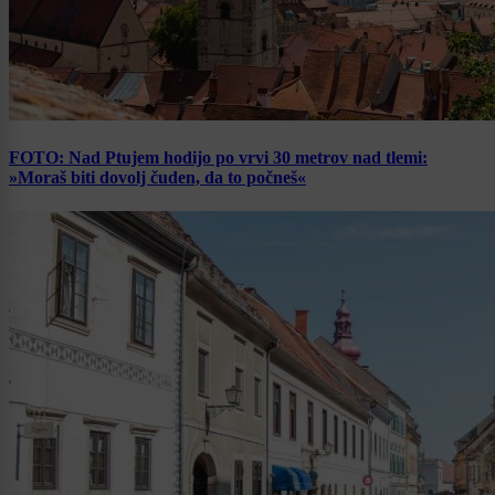
FOTO: Nad Ptujem hodijo po vrvi 30 metrov nad tlemi:
»Moraš biti dovolj čuden, da to počneš«