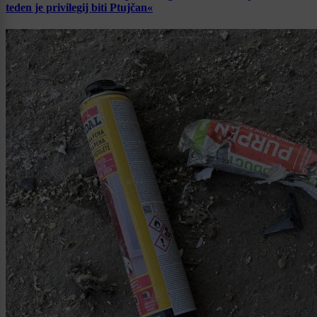
teden je privilegij biti Ptujčan«