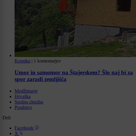
Kronika
|
1 komentarjev
Umor in samomor na Štajerskem? Šlo naj bi za
spor zaradi zemljišča
Medžimurje
Hrvaška
Spolna zloraba
Posilstvo
Deli
Facebook
X