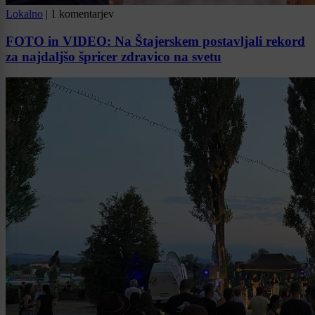
Lokalno
|
1 komentarjev
FOTO in VIDEO: Na Štajerskem postavljali rekord
za najdaljšo špricer zdravico na svetu