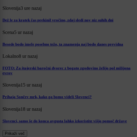
Slovenija
3 ure nazaj
Dež le za kratek čas prekinil vročino, zdaj sledi nov niz suhih dni
Scena
5 ur nazaj
Besede bodo imele posebno težo, ta znamenja naj bodo danes previdna
Lokalno
8 ur nazaj
FOTO: Za štajerski baročni dvorec z bogato zgodovino želijo pol milijona
evrov
Slovenija
15 ur nazaj
Prihaja Sončev mrk, kako ga bomo videli Slovenci?
Slovenija
18 ur nazaj
Slovenci, samo še do konca avgusta lahko izkoristite višjo pomoč države
Prikaži več