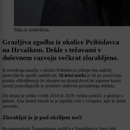
Slika je simbolična.
Grozljiva zgodba iz okolice Pribislavca
na Hrvaškem. Dekle s težavami v
duševnem razvoju večkrat zlorabljeno.
Iz romskega naselja v okolici Pribislavca prihaja ena najbolj
pretresljivih zgodb zadnjih let.
58-letni moški
je bil po poročanju
portala
eMedjimurje.hr
obsojen na skoraj devet let zaporne kazni
zaradi ponavljajočih se posilstev duševno prizadetega dekleta.
Do dejanj je prišlo v letih 2018 in 2019, vedno ponoči, z grožnjo s
pištolo. Ena izmed zlorab se je zgodila celo v svinjaku, kjer je dekle
zanosilo.
Zlorabljal jo je pod okriljem noči
Po ugotovitvah Županijskega sodišča v Varaždinu je žrtev bila