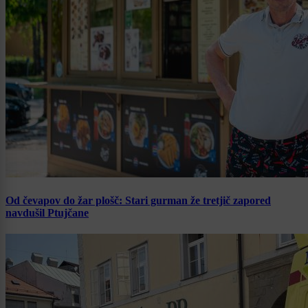
Od čevapov do žar plošč: Stari gurman že tretjič zapored
navdušil Ptujčane