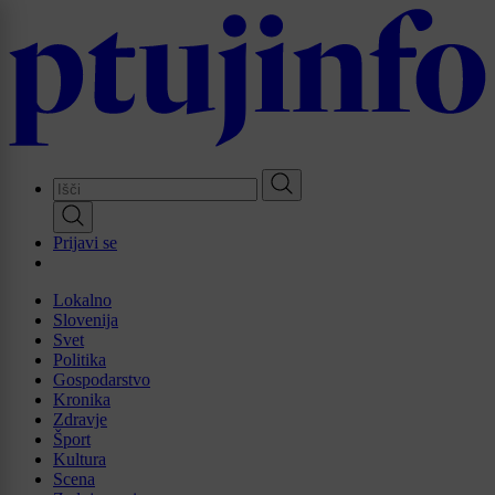
Skip
to
main
content
Prijavi se
Lokalno
Slovenija
Svet
Politika
Gospodarstvo
Kronika
Zdravje
Šport
Kultura
Scena