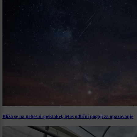
Bliža se na nebesni spektakel, letos odlični pogoji za opazovanje