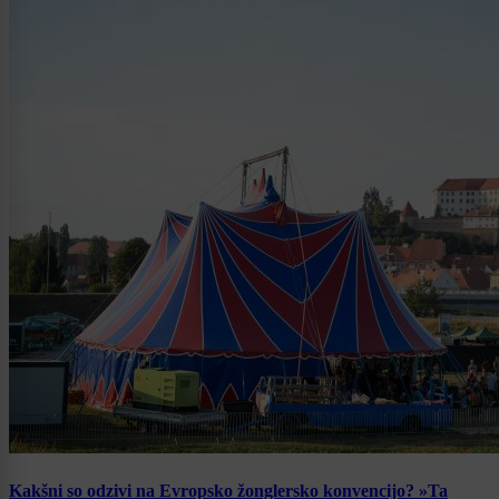
Kakšni so odzivi na Evropsko žonglersko konvencijo? »Ta