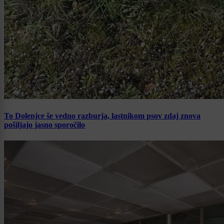
To Dolenjce še vedno razburja, lastnikom psov zdaj znova
pošiljajo jasno sporočilo