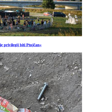
 privilegij biti Ptujčan«