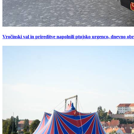
Vročinski val in prireditve napolnili ptujsko urgenco, dnevno ob