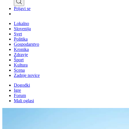
Prijavi se
Lokalno
Slovenija
Svet
Politika
Gospodarstvo
Kronika
Zdravje
Šport
Kultura
Scena
Zadnje novice
Dogodki
Igre
Forum
Mali oglasi