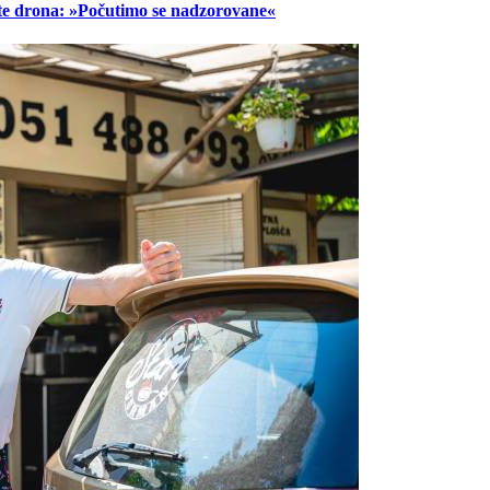
lete drona: »Počutimo se nadzorovane«
Prijavi se na cajtng