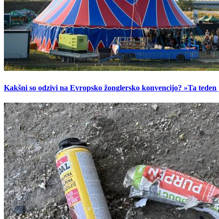
Kakšni so odzivi na Evropsko žonglersko konvencijo? »Ta teden je