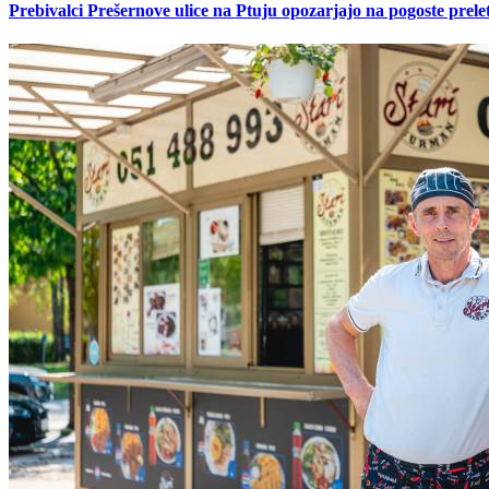
Prebivalci Prešernove ulice na Ptuju opozarjajo na pogoste pre