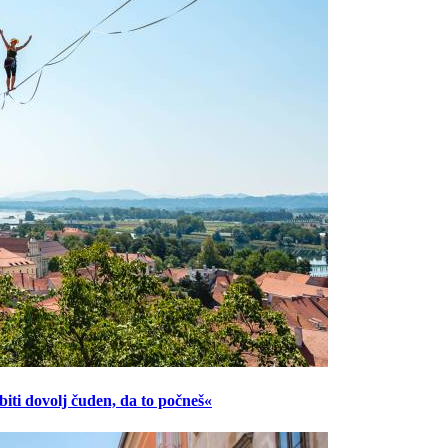
ti dovolj čuden, da to počneš«