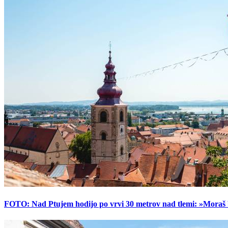
FOTO: Nad Ptujem hodijo po vrvi 30 metrov nad tlemi: »Moraš bi