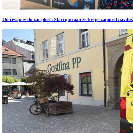
Od čevapov do žar plošč: Stari gurman že tretjič zapored navduš