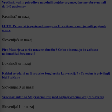
Vročinski val in prireditve napolnili ptujsko urgenco, dnevno obravnavali
do 140 pacientov
Kronika
7 ur nazaj
FOTO: Prizor, ki je pretresel mnoge na Hrvaškem: v morju našli poginule
srnice
Slovenija
8 ur nazaj
Pirc Musarjeva tarča ustavne obtožbe? Če bo odsotna, jo bo začasno
nadomeščal Stevanović
Lokalno
8 ur nazaj
Kakšni so odzivi na Evropsko žonglersko konvencijo? »Ta teden je privilegij
biti Ptujčan«
Slovenija
10 ur nazaj
Vročinski udar na Štajerskem: Ptuj med najbolj vročimi kraji v Sloveniji
Slovenija
11 ur nazaj