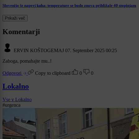
Slovenijo še naprej kuha: temperature se bodo znova približale 40 stopinjam
Prikaži več
Komentarji
ERVIN KOŠTOGEMAJ
07. September 2025 00:25
Zaboga, pomahajte mu..!
Odgovori
Copy to clipboard
0
0
Lokalno
Vse v Lokalno
#urgenca