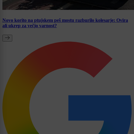
Novo korito na ptujskem peš mostu razburilo kolesarje: Ovira
ali ukrep za večjo varnost?