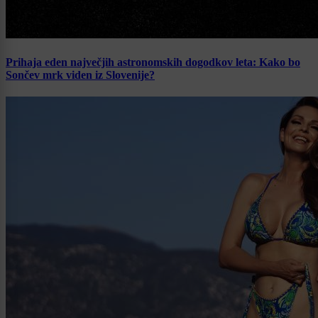
Prihaja eden največjih astronomskih dogodkov leta: Kako bo
Sončev mrk viden iz Slovenije?