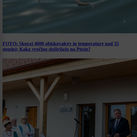
FOTO: Skoraj 4000 obiskovalcev in temperature nad 35
stopinj: Kako vročino doživljajo na Ptuju?