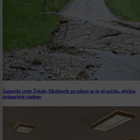
Sanacija ceste Žetale–Majšperk po plazu se še ni začela, občina
pojasnjuje razloge