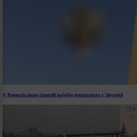
V Pomurju danes izmerili najvišjo temperaturo v Sloveniji