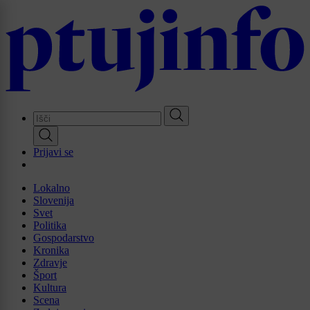
Skip
to
main
content
Prijavi se
Lokalno
Slovenija
Svet
Politika
Gospodarstvo
Kronika
Zdravje
Šport
Kultura
Scena