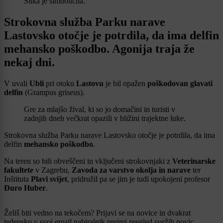
Slika je simbolična.
Strokovna služba Parku narave
Lastovsko otočje je potrdila, da ima delfin
mehansko poškodbo. Agonija traja že
nekaj dni.
V uvali
Ubli
pri otoku
Lastovu
je bil opažen
poškodovan glavati
delfin
(Grampus griseus).
Gre za mlajšo žival, ki so jo domačini in turisti v
zadnjih dneh večkrat opazili v bližini trajektne luke.
Strokovna služba Parku narave Lastovsko otočje je potrdila, da ima
delfin
mehansko poškodbo
.
Na teren so bili obveščeni in vključeni strokovnjaki z
Veterinarske
fakultete
v Zagrebu,
Zavoda za varstvo okolja in narave
ter
Inštituta
Plavi svijet
, pridružil pa se jim je tudi upokojeni profesor
Đuro Huber
.
Želiš biti vedno na tekočem? Prijavi se na novice in dvakrat
tedensko v svoj email nabiralnik prejmi pregled svežih novic.