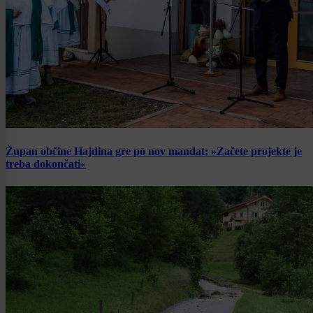
Župan občine Hajdina gre po nov mandat: »Začete projekte je
treba dokončati«