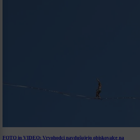
FOTO in VIDEO: Vrvohodci navdušujejo obiskovalce na