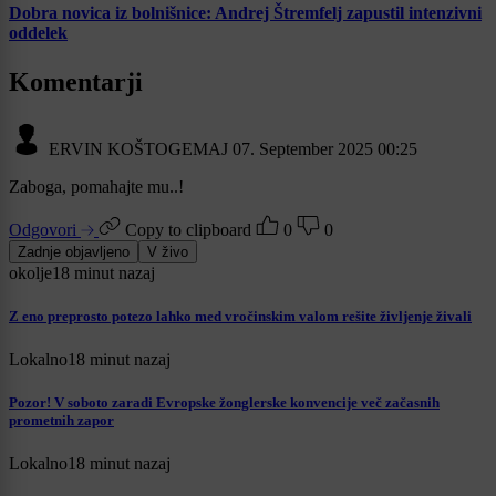
Dobra novica iz bolnišnice: Andrej Štremfelj zapustil intenzivni
oddelek
Komentarji
ERVIN KOŠTOGEMAJ
07. September 2025 00:25
Zaboga, pomahajte mu..!
Odgovori
Copy to clipboard
0
0
Zadnje objavljeno
V živo
okolje
18 minut nazaj
Z eno preprosto potezo lahko med vročinskim valom rešite življenje živali
Lokalno
18 minut nazaj
Pozor! V soboto zaradi Evropske žonglerske konvencije več začasnih
prometnih zapor
Lokalno
18 minut nazaj