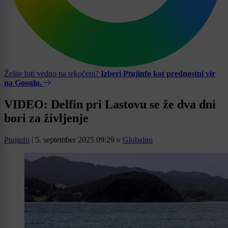
Želite biti vedno na tekočem?
Izberi Ptujinfo kot prednostni vir
na Googlu.
VIDEO: Delfin pri Lastovu se že dva dni
bori za življenje
Ptujinfo
|
5. september 2025 09:29
v
Globalno