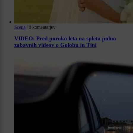
Scena
|
0 komentarjev
VIDEO: Pred poroko leta na spletu polno
zabavnih videov o Golobu in Tini