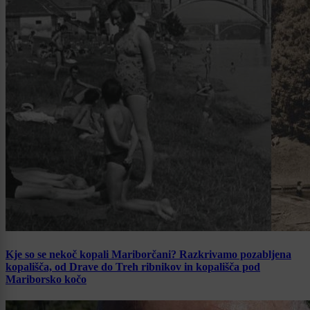
Kje so se nekoč kopali Mariborčani? Razkrivamo pozabljena
kopališča, od Drave do Treh ribnikov in kopališča pod
Mariborsko kočo