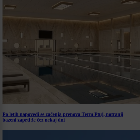
Po letih napovedi se začenja prenova Term Ptuj, notranji
bazeni zaprti že čez nekaj dni