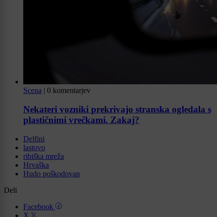
Scena
|
0 komentarjev
Nekateri vozniki prekrivajo stranska ogledala s
plastičnimi vrečkami. Zakaj?
Delfini
lastovo
ribiška mreža
Hrvaška
Hudo poškodovan
Deli
Facebook
X