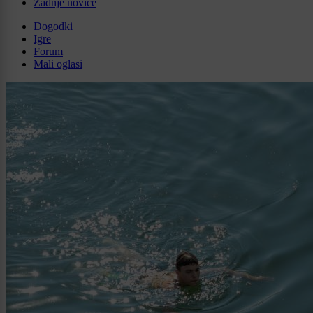
Zadnje novice
Dogodki
Igre
Forum
Mali oglasi