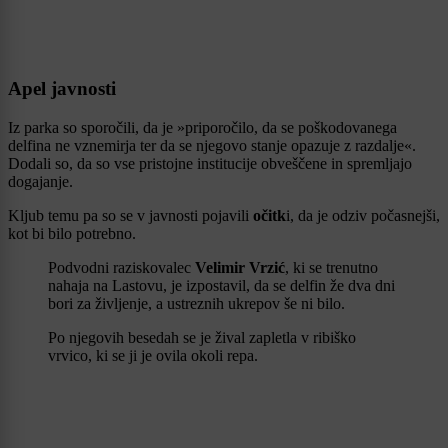
Apel javnosti
Iz parka so sporočili, da je »priporočilo, da se poškodovanega
delfina ne vznemirja ter da se njegovo stanje opazuje z razdalje«.
Dodali so, da so vse pristojne institucije obveščene in spremljajo
dogajanje.
Kljub temu pa so se v javnosti pojavili
očitk
i, da je odziv počasnejši,
kot bi bilo potrebno.
Podvodni raziskovalec
Velimir Vrzić
, ki se trenutno
nahaja na Lastovu, je izpostavil, da se delfin že dva dni
bori za življenje, a ustreznih ukrepov še ni bilo.
Po njegovih besedah se je žival zapletla v ribiško
vrvico, ki se ji je ovila okoli repa.