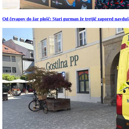
Od čevapov do žar plošč: Stari gurman že tretjič zapored navduš