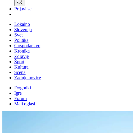
Prijavi se
Lokalno
Slovenija
Svet
Politika
Gospodarstvo
Kronika
Zdravje
Šport
Kultura
Scena
Zadnje novice
Dogodki
Igre
Forum
Mali oglasi