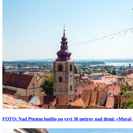
FOTO: Nad Ptujem hodijo po vrvi 30 metrov nad tlemi: »Moraš bi