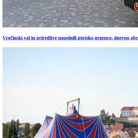
Vročinski val in prireditve napolnili ptujsko urgenco, dnevno ob