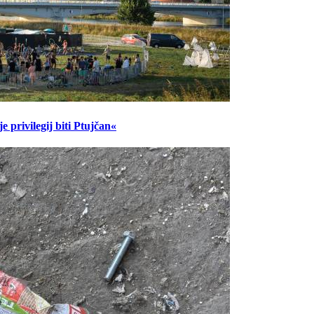
 privilegij biti Ptujčan«