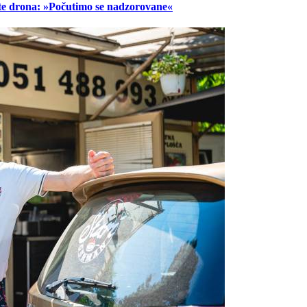
lete drona: »Počutimo se nadzorovane«
Prijavi se na cajtng