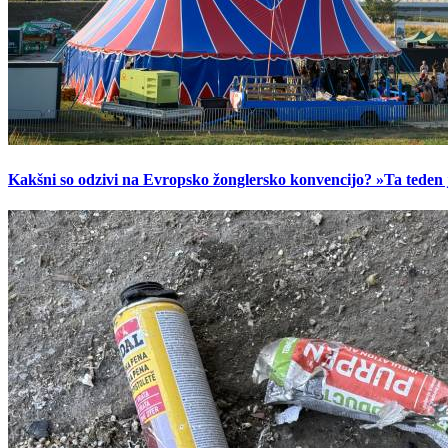
Kakšni so odzivi na Evropsko žonglersko konvencijo? »Ta teden je