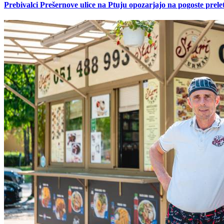
Prebivalci Prešernove ulice na Ptuju opozarjajo na pogoste pre