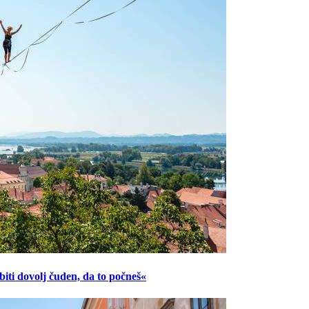
ti dovolj čuden, da to počneš«