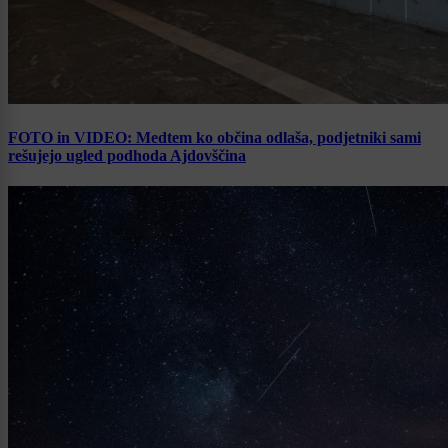
FOTO in VIDEO: Medtem ko občina odlaša, podjetniki sami
rešujejo ugled podhoda Ajdovščina