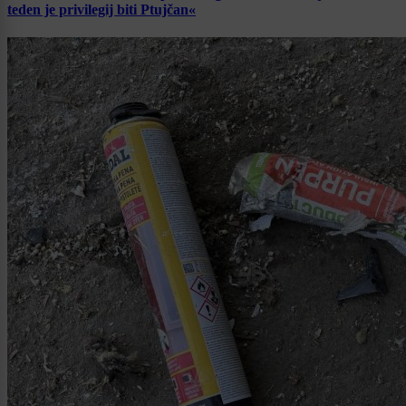
teden je privilegij biti Ptujčan«