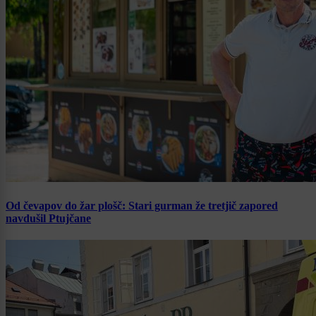
Od čevapov do žar plošč: Stari gurman že tretjič zapored
navdušil Ptujčane