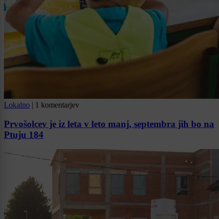
Lokalno
|
1 komentarjev
Prvošolcev je iz leta v leto manj, septembra jih bo na
Ptuju 184