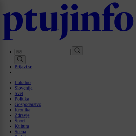
Skip
to
main
content
Prijavi se
Lokalno
Slovenija
Svet
Politika
Gospodarstvo
Kronika
Zdravje
Šport
Kultura
Scena