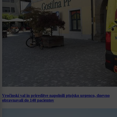
Vročinski val in prireditve napolnili ptujsko urgenco, dnevno
obravnavali do 140 pacientov