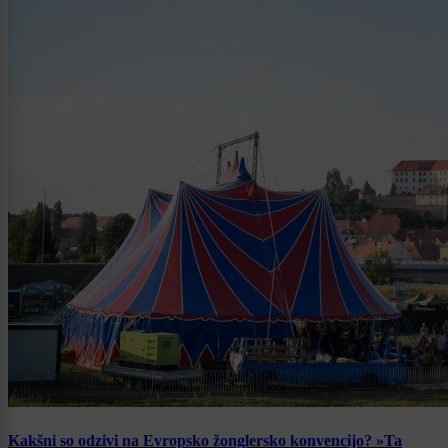
Kakšni so odzivi na Evropsko žonglersko konvencijo? »Ta