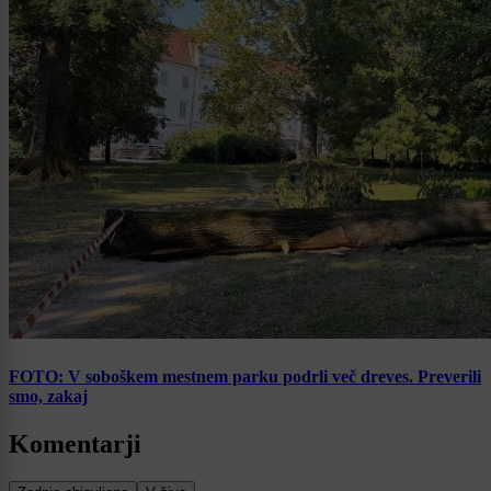
FOTO: V soboškem mestnem parku podrli več dreves. Preverili
smo, zakaj
Komentarji