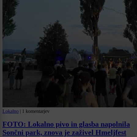
Lokalno
|
1 komentarjev
FOTO: Lokalno pivo in glasba napolnila
Sončni park, znova je zaživel Hmeljfest