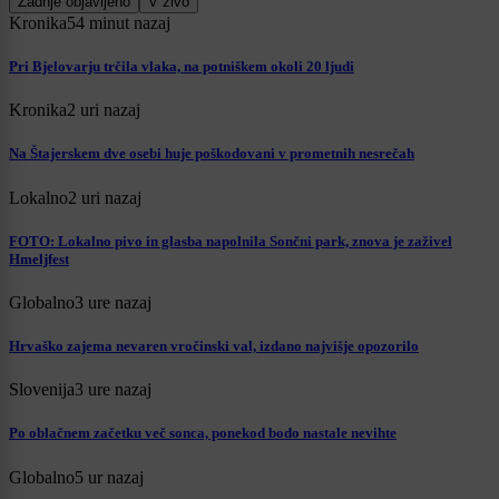
Zadnje objavljeno
V živo
Kronika
54 minut nazaj
Pri Bjelovarju trčila vlaka, na potniškem okoli 20 ljudi
Kronika
2 uri nazaj
Na Štajerskem dve osebi huje poškodovani v prometnih nesrečah
Lokalno
2 uri nazaj
FOTO: Lokalno pivo in glasba napolnila Sončni park, znova je zaživel
Hmeljfest
Globalno
3 ure nazaj
Hrvaško zajema nevaren vročinski val, izdano najvišje opozorilo
Slovenija
3 ure nazaj
Po oblačnem začetku več sonca, ponekod bodo nastale nevihte
Globalno
5 ur nazaj