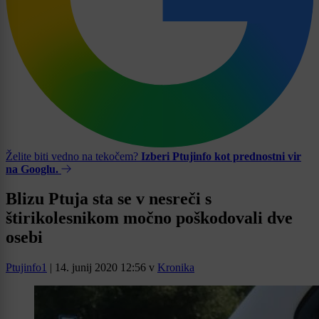
Želite biti vedno na tekočem?
Izberi Ptujinfo kot prednostni vir
na Googlu.
Blizu Ptuja sta se v nesreči s
štirikolesnikom močno poškodovali dve
osebi
Ptujinfo1
|
14. junij 2020 12:56
v
Kronika