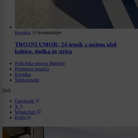
Kronika
|
0 komentarjev
TROJNI UMOR: 24-letnik z nožem ubil
babico, dedka in strica
Policijska uprava Maribor
Prometna nesreča
Kronika
Štirikolesnik
Deli
Facebook
X
WhatsApp
Pošlji