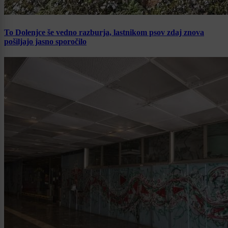
To Dolenjce še vedno razburja, lastnikom psov zdaj znova
pošiljajo jasno sporočilo