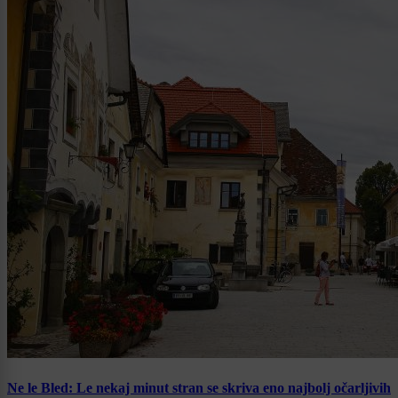
Ne le Bled: Le nekaj minut stran se skriva eno najbolj očarljivih