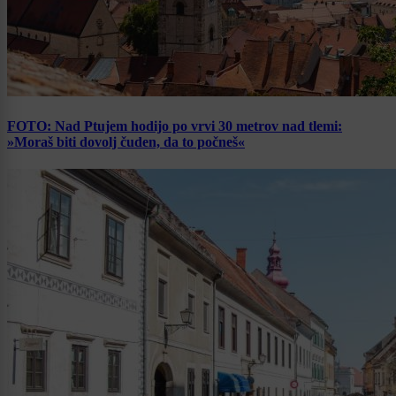
FOTO: Nad Ptujem hodijo po vrvi 30 metrov nad tlemi:
»Moraš biti dovolj čuden, da to počneš«