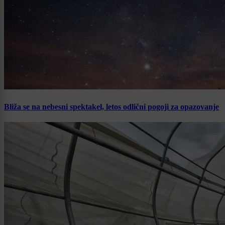
Bliža se na nebesni spektakel, letos odlični pogoji za opazovanje