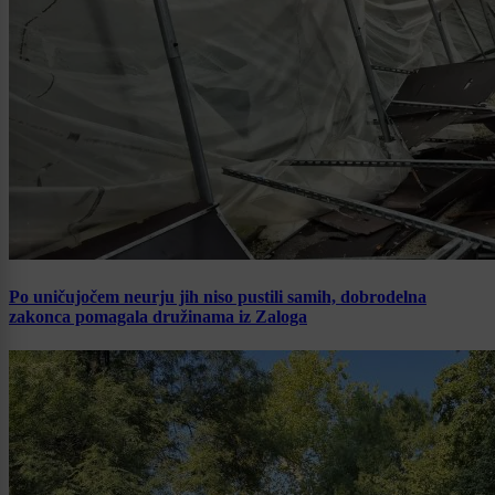
Po uničujočem neurju jih niso pustili samih, dobrodelna
zakonca pomagala družinama iz Zaloga