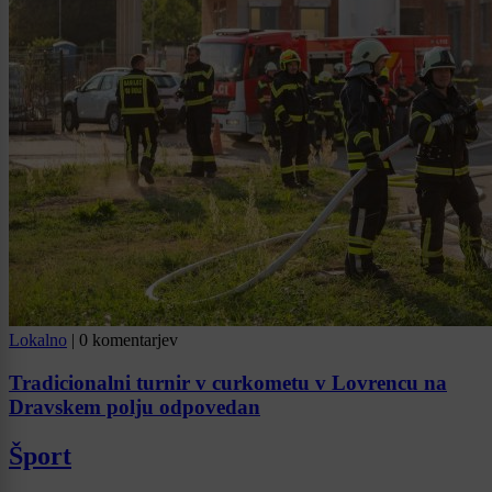
Lokalno
|
0 komentarjev
Tradicionalni turnir v curkometu v Lovrencu na
Dravskem polju odpovedan
Šport