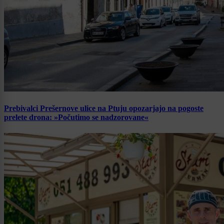
Prebivalci Prešernove ulice na Ptuju opozarjajo na pogoste
prelete drona: »Počutimo se nadzorovane«