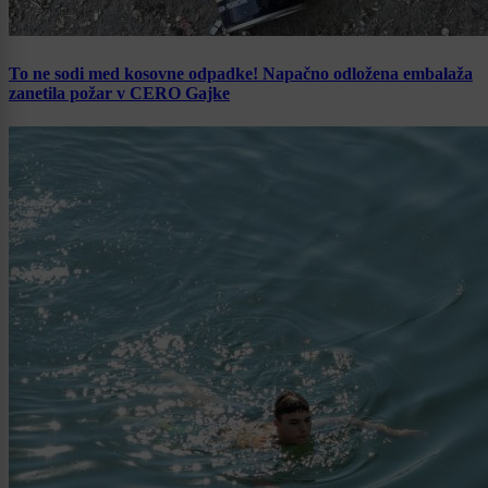
To ne sodi med kosovne odpadke! Napačno odložena embalaža
zanetila požar v CERO Gajke