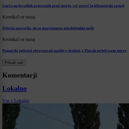
Gneča na hrvaških avtocestah proti morju, več nesreč in kilometrski zastoji
Kronika
5 ur nazaj
Policija sporočila, da so pogrešanega mladoletnika našli
Kronika
5 ur nazaj
Pomurski policisti obravnavali nasilje v družini, v Pincah prijeli osem tujcev
Prikaži več
Komentarji
Lokalno
Vse v Lokalno