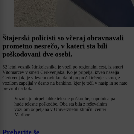
Štajerski policisti so včeraj obravnavali
prometno nesrečo, v kateri sta bili
poškodovani dve osebi.
52 letni voznik štirikolesnika je vozil po regionalni cest, iz smeri
Vitomarcev v smeri Cerkvenjaka. Ko je pripeljal izven naselja
Cerkvenjak, je v levem ovinku, da bi preprečil trčenje s srno, z
vozilom zapeljal v desno na bankino, kjer je trčil v nasip in se nato
prevrnil na bok.
Voznik je utrpel lahke telesne poškodbe, sopotnica pa
hude telesne poškodbe. Oba sta bila z reševalnim
vozilom odpeljana v Univerzitetni klinični center
Maribor.
Preberite še