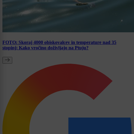
FOTO: Skoraj 4000 obiskovalcev in temperature nad 35
stopinj: Kako vročino doživljajo na Ptuju?