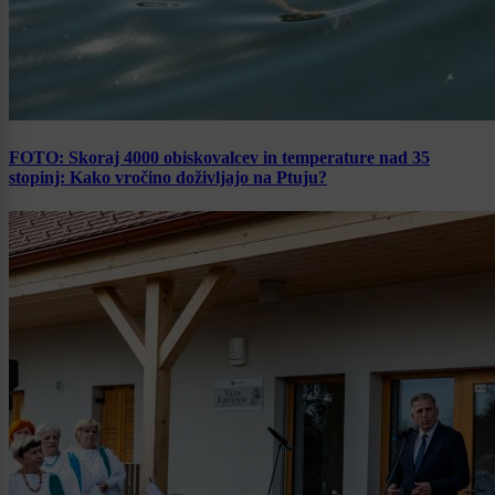
FOTO: Skoraj 4000 obiskovalcev in temperature nad 35
stopinj: Kako vročino doživljajo na Ptuju?