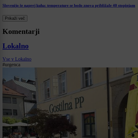
Slovenijo še naprej kuha: temperature se bodo znova približale 40 stopinjam
Prikaži več
Komentarji
Lokalno
Vse v Lokalno
#urgenca