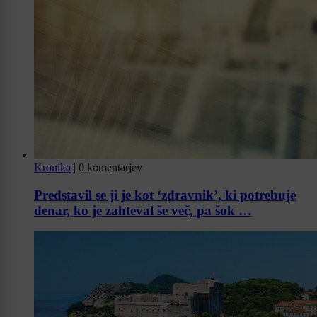
Kronika
|
0 komentarjev
Predstavil se ji je kot ‘zdravnik’, ki potrebuje
denar, ko je zahteval še več, pa šok …