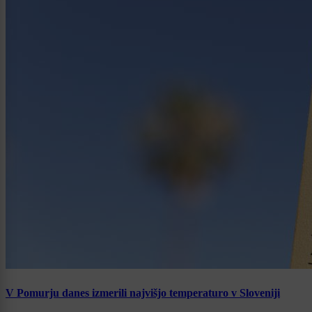
V Pomurju danes izmerili najvišjo temperaturo v Sloveniji