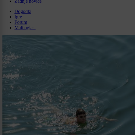
Zadnje novice
Dogodki
Igre
Forum
Mali oglasi