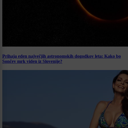
Prihaja eden največjih astronomskih dogodkov leta: Kako bo
Sončev mrk viden iz Slovenije?