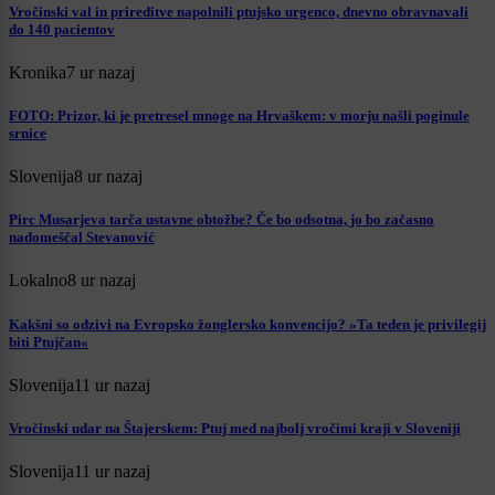
Vročinski val in prireditve napolnili ptujsko urgenco, dnevno obravnavali
do 140 pacientov
Kronika
7 ur nazaj
FOTO: Prizor, ki je pretresel mnoge na Hrvaškem: v morju našli poginule
srnice
Slovenija
8 ur nazaj
Pirc Musarjeva tarča ustavne obtožbe? Če bo odsotna, jo bo začasno
nadomeščal Stevanović
Lokalno
8 ur nazaj
Kakšni so odzivi na Evropsko žonglersko konvencijo? »Ta teden je privilegij
biti Ptujčan«
Slovenija
11 ur nazaj
Vročinski udar na Štajerskem: Ptuj med najbolj vročimi kraji v Sloveniji
Slovenija
11 ur nazaj