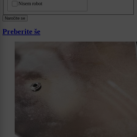
Nisem robot
Naročite se
Preberite še