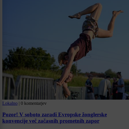
Lokalno
|
0 komentarjev
Pozor! V soboto zaradi Evropske žonglerske
konvencije več začasnih prometnih zapor