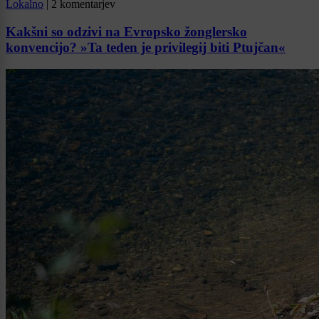
Lokalno
|
2 komentarjev
Kakšni so odzivi na Evropsko žonglersko
konvencijo? »Ta teden je privilegij biti Ptujčan«