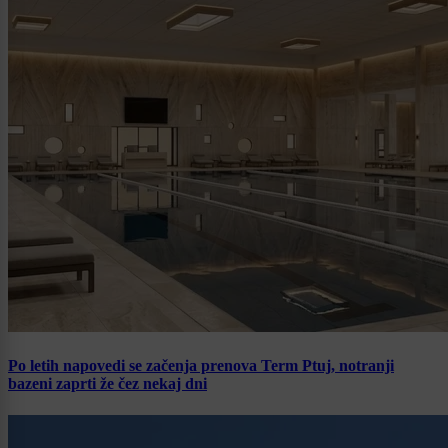
Po letih napovedi se začenja prenova Term Ptuj, notranji
bazeni zaprti že čez nekaj dni