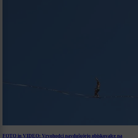
FOTO in VIDEO: Vrvohodci navdušujejo obiskovalce na