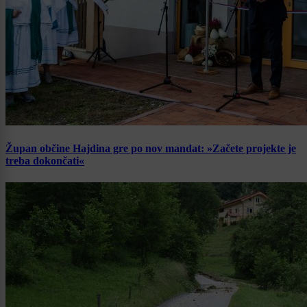
Župan občine Hajdina gre po nov mandat: »Začete projekte je
treba dokončati«