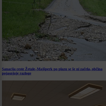
Sanacija ceste Žetale–Majšperk po plazu se še ni začela, občina
pojasnjuje razloge