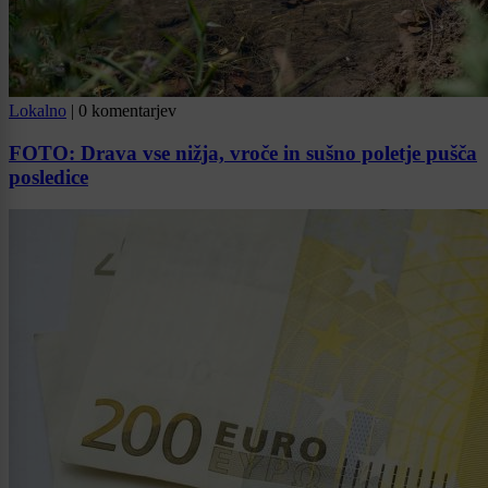
Lokalno
|
0 komentarjev
FOTO: Drava vse nižja, vroče in sušno poletje pušča
posledice