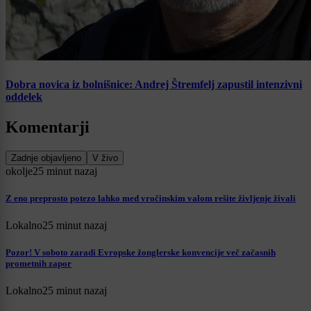
Dobra novica iz bolnišnice: Andrej Štremfelj zapustil intenzivni
oddelek
Komentarji
Zadnje objavljeno
V živo
okolje
25 minut nazaj
Z eno preprosto potezo lahko med vročinskim valom rešite življenje živali
Lokalno
25 minut nazaj
Pozor! V soboto zaradi Evropske žonglerske konvencije več začasnih
prometnih zapor
Lokalno
25 minut nazaj