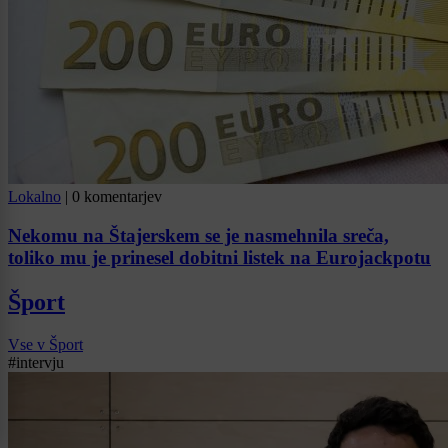
Lokalno
|
0 komentarjev
Nekomu na Štajerskem se je nasmehnila sreča,
toliko mu je prinesel dobitni listek na Eurojackpotu
Šport
Vse v Šport
#intervju