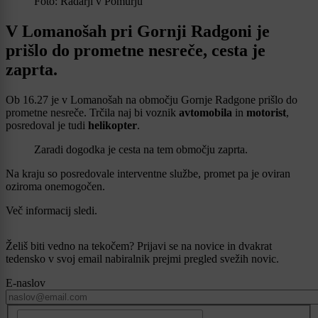
Foto: Radarji v Pomurju
V Lomanošah pri Gornji Radgoni je
prišlo do prometne nesreče, cesta je
zaprta.
Ob 16.27 je v Lomanošah na območju Gornje Radgone prišlo do
prometne nesreče. Trčila naj bi voznik
avtomobila
in
motorist
,
posredoval je tudi
helikopter
.
Zaradi dogodka je cesta na tem območju zaprta.
Na kraju so posredovale interventne službe, promet pa je oviran
oziroma onemogočen.
Več informacij sledi.
Želiš biti vedno na tekočem? Prijavi se na novice in dvakrat
tedensko v svoj email nabiralnik prejmi pregled svežih novic.
E-naslov
CAPTCHA