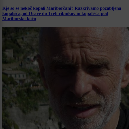
Kje so se nekoč kopali Mariborčani? Razkrivamo pozabljena
kopališča, od Drave do Treh ribnikov in kopališča pod
Mariborsko kočo