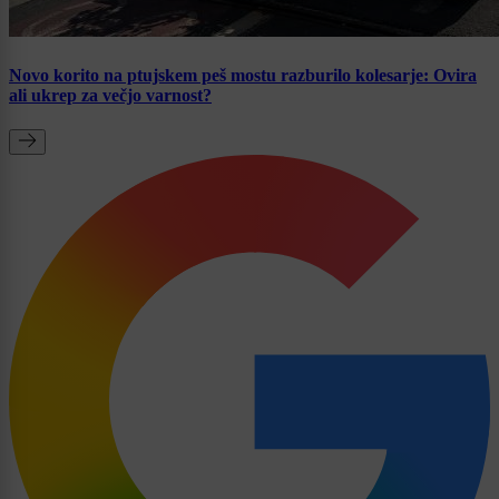
Novo korito na ptujskem peš mostu razburilo kolesarje: Ovira
ali ukrep za večjo varnost?