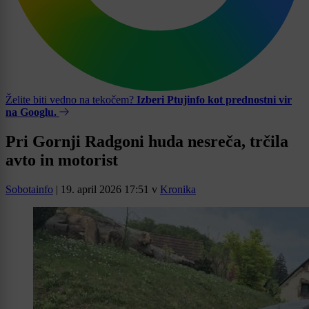
Želite biti vedno na tekočem?
Izberi Ptujinfo kot prednostni vir
na Googlu.
Pri Gornji Radgoni huda nesreča, trčila
avto in motorist
Sobotainfo
|
19. april 2026 17:51
v
Kronika