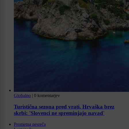
Globalno
|
0 komentarjev
Turistična sezona pred vrati, Hrvaška brez
skrbi: 'Slovenci ne spreminjajo navad'
Prometna nesreča