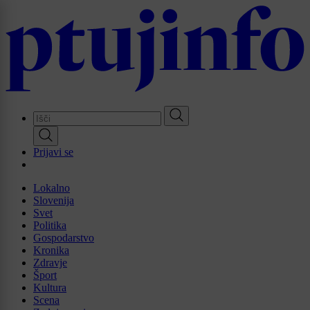
Skip
to
main
content
Prijavi se
Lokalno
Slovenija
Svet
Politika
Gospodarstvo
Kronika
Zdravje
Šport
Kultura
Scena