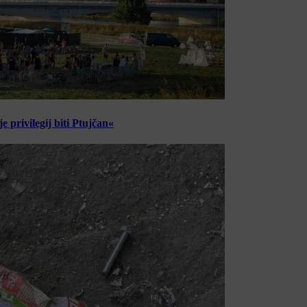
 privilegij biti Ptujčan«