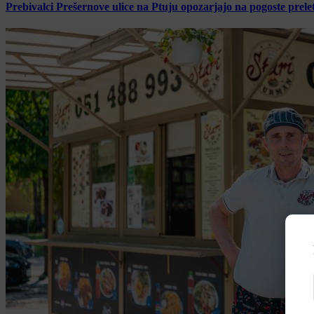
Prebivalci Prešernove ulice na Ptuju opozarjajo na pogoste pre