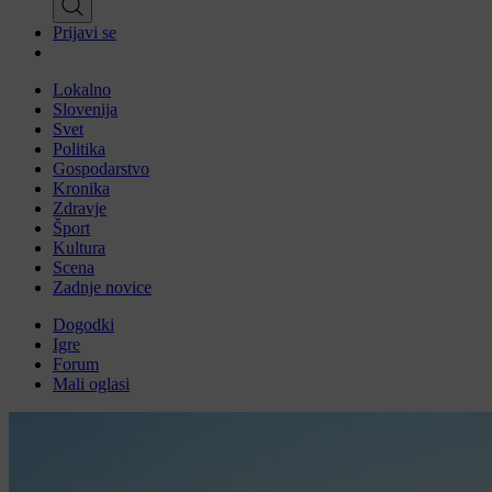
Prijavi se
Lokalno
Slovenija
Svet
Politika
Gospodarstvo
Kronika
Zdravje
Šport
Kultura
Scena
Zadnje novice
Dogodki
Igre
Forum
Mali oglasi