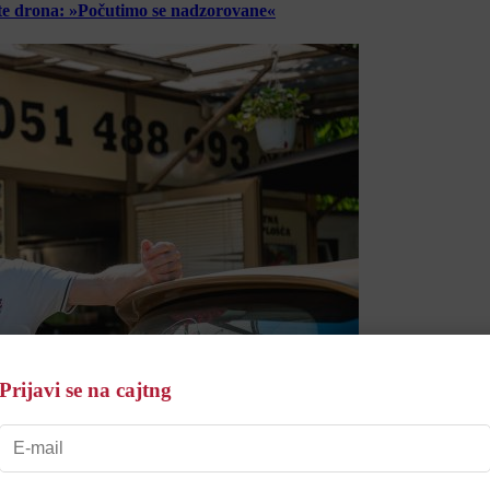
lete drona: »Počutimo se nadzorovane«
Prijavi se na cajtng