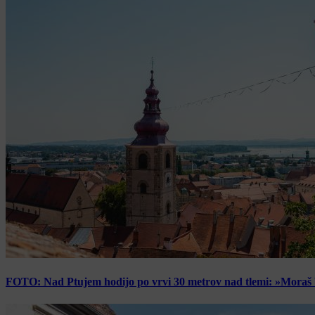
FOTO: Nad Ptujem hodijo po vrvi 30 metrov nad tlemi: »Moraš bi