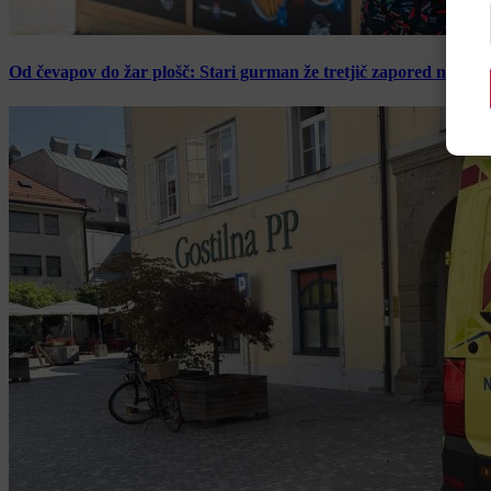
Od čevapov do žar plošč: Stari gurman že tretjič zapored navduš