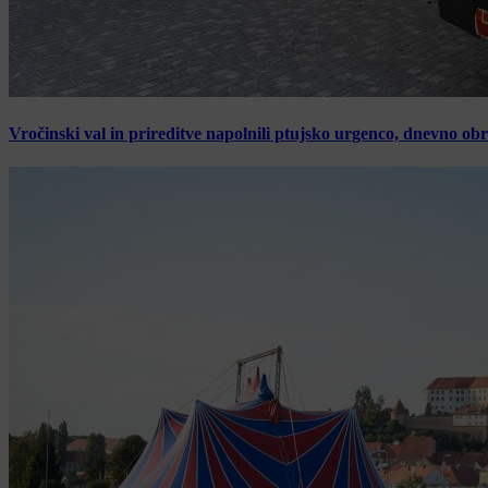
Vročinski val in prireditve napolnili ptujsko urgenco, dnevno ob