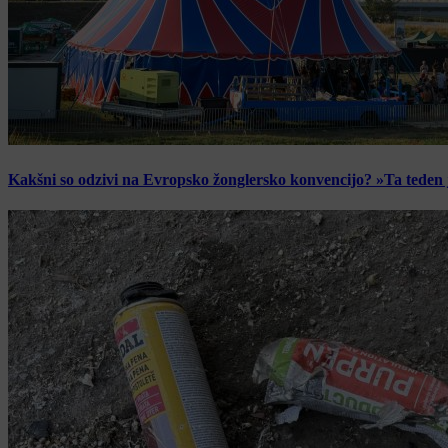
Kakšni so odzivi na Evropsko žonglersko konvencijo? »Ta teden je