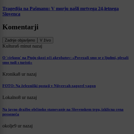
Tragedija na Pašmanu: V morju našli mrtvega 24-letnega
Slovenca
Komentarji
Zadnje objavljeno
V živo
Kultura
6 minut nazaj
O 'cirkusu' na Ptuju skozi oči akrobatov: »Povezali smo se z ljudmi, plesali
smo tudi s turisti«
Kronika
8 ur nazaj
FOTO: Na železniški postaji v Njivercah zagorel vagon
Lokalno
8 ur nazaj
Na javno dražbo občinsko stanovanje na Slovenskem trgu, izklicna cena
preseneča
okolje
9 ur nazaj