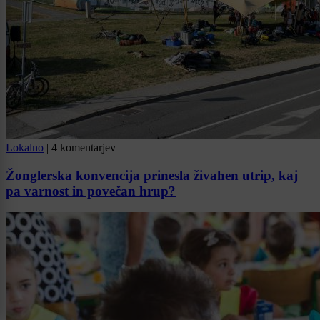
Lokalno
|
4 komentarjev
Žonglerska konvencija prinesla živahen utrip, kaj
pa varnost in povečan hrup?