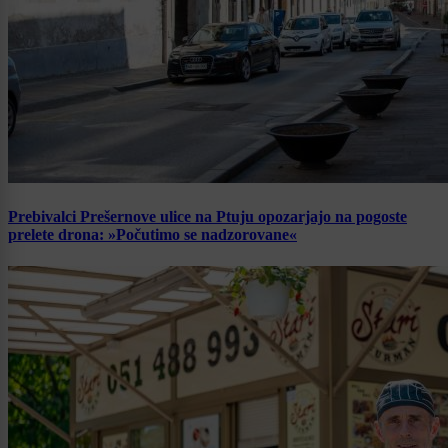
Prebivalci Prešernove ulice na Ptuju opozarjajo na pogoste
prelete drona: »Počutimo se nadzorovane«