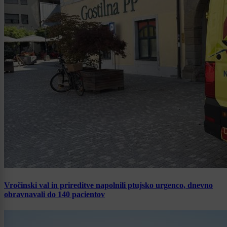
Vročinski val in prireditve napolnili ptujsko urgenco, dnevno
obravnavali do 140 pacientov