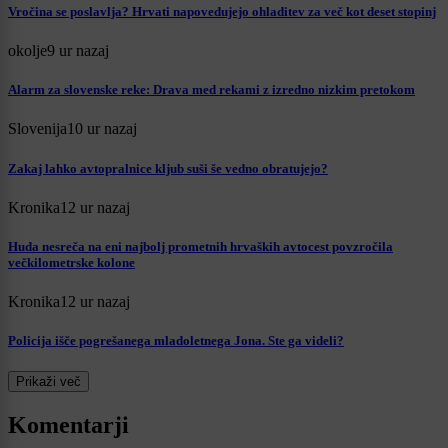
Vročina se poslavlja? Hrvati napovedujejo ohladitev za več kot deset stopinj
okolje
9 ur nazaj
Alarm za slovenske reke: Drava med rekami z izredno nizkim pretokom
Slovenija
10 ur nazaj
Zakaj lahko avtopralnice kljub suši še vedno obratujejo?
Kronika
12 ur nazaj
Huda nesreča na eni najbolj prometnih hrvaških avtocest povzročila
večkilometrske kolone
Kronika
12 ur nazaj
Policija išče pogrešanega mladoletnega Jona. Ste ga videli?
Prikaži več
Komentarji