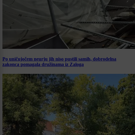
Po uničujočem neurju jih niso pustili samih, dobrodelna
zakonca pomagala družinama iz Zaloga