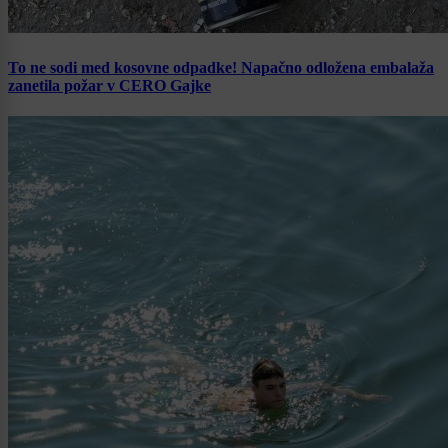
To ne sodi med kosovne odpadke! Napačno odložena embalaža
zanetila požar v CERO Gajke