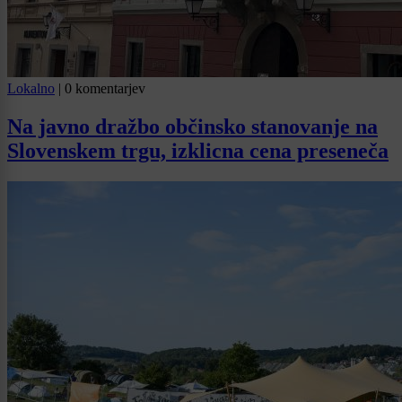
Lokalno
|
0 komentarjev
Na javno dražbo občinsko stanovanje na
Slovenskem trgu, izklicna cena preseneča