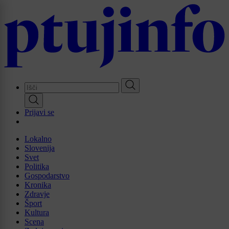
Skip
to
main
content
Prijavi se
Lokalno
Slovenija
Svet
Politika
Gospodarstvo
Kronika
Zdravje
Šport
Kultura
Scena