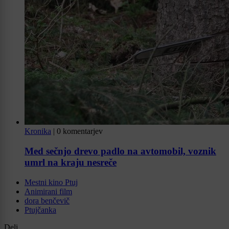
Kronika
|
0 komentarjev
Med sečnjo drevo padlo na avtomobil, voznik
umrl na kraju nesreče
Mestni kino Ptuj
Animirani film
dora benčevič
Ptujčanka
Deli