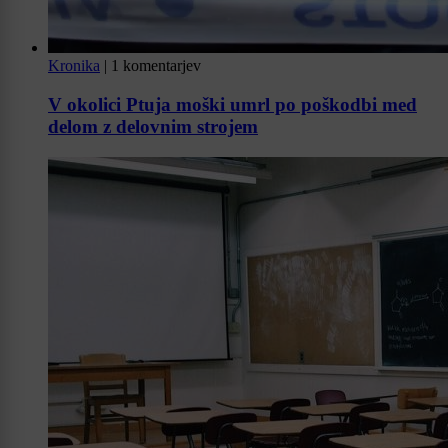
Kronika
|
1 komentarjev
V okolici Ptuja moški umrl po poškodbi med
delom z delovnim strojem