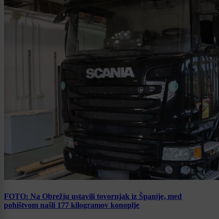
FOTO: Na Obrežju ustavili tovornjak iz Španije, med
pohištvom našli 177 kilogramov konoplje