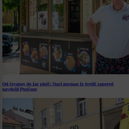
Od čevapov do žar plošč: Stari gurman že tretjič zapored
navdušil Ptujčane