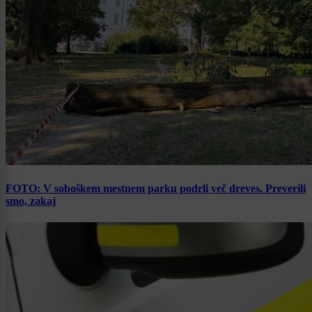
FOTO: V soboškem mestnem parku podrli več dreves. Preverili
smo, zakaj