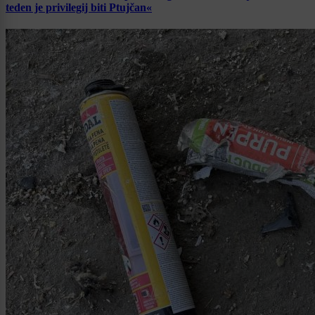
teden je privilegij biti Ptujčan«