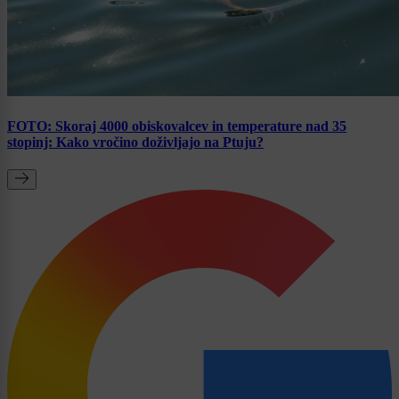
FOTO: Skoraj 4000 obiskovalcev in temperature nad 35
stopinj: Kako vročino doživljajo na Ptuju?