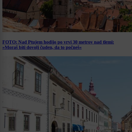
FOTO: Nad Ptujem hodijo po vrvi 30 metrov nad tlemi:
»Moraš biti dovolj čuden, da to počneš«