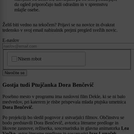
da ogled priporočajo tudi odraslim in v spremstvu
mlajše osebe.
Želiš biti vedno na tekočem? Prijavi se na novice in dvakrat
tedensko v svoj email nabiralnik prejmi pregled svežih novic.
E-naslov
CAPTCHA
Nisem robot
Naročite se
Gostja tudi Ptujčanka Dora Benčevič
Posebno mesto v programu ima naslovni film Dekle, ki se ni balo
medvedov, pri katerem je risbe prispevala mlada ptujska umetnica
Dora Benčevič
.
Po projekciji bo sledil pogovor z ustvarjalci filmov. Občinstvu se
bodo predstavili Dora Benčevič, avtorica literarne predloge in
likovne zasnove, režiserka, soscenaristka in glavna animatorka
Lea
Vučko
, avtor literarne predloge in soscenarist
Izar Lunaček
,