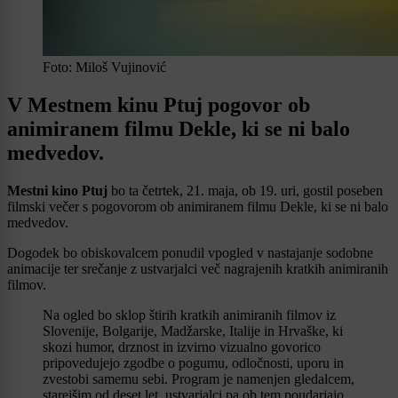
Foto: Miloš Vujinović
V Mestnem kinu Ptuj pogovor ob
animiranem filmu Dekle, ki se ni balo
medvedov.
Mestni kino Ptuj
bo ta četrtek, 21. maja, ob 19. uri, gostil poseben
filmski večer s pogovorom ob animiranem filmu Dekle, ki se ni balo
medvedov.
Dogodek bo obiskovalcem ponudil vpogled v nastajanje sodobne
animacije ter srečanje z ustvarjalci več nagrajenih kratkih animiranih
filmov.
Na ogled bo sklop štirih kratkih animiranih filmov iz
Slovenije, Bolgarije, Madžarske, Italije in Hrvaške, ki
skozi humor, drznost in izvirno vizualno govorico
pripovedujejo zgodbe o pogumu, odločnosti, uporu in
zvestobi samemu sebi. Program je namenjen gledalcem,
starejšim od deset let, ustvarjalci pa ob tem poudarjajo,