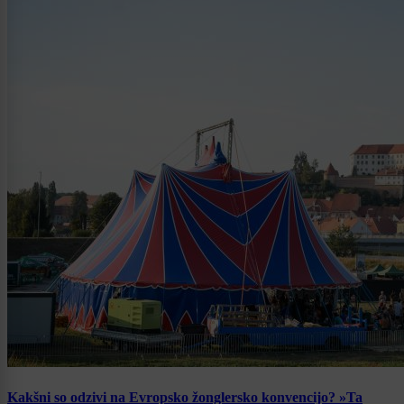
Kakšni so odzivi na Evropsko žonglersko konvencijo? »Ta