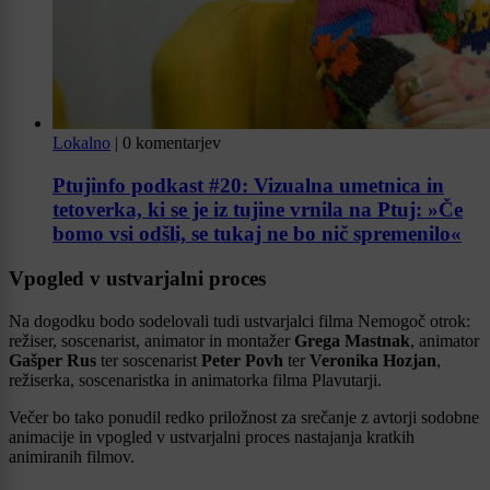
Lokalno
|
0 komentarjev
Ptujinfo podkast #20: Vizualna umetnica in
tetoverka, ki se je iz tujine vrnila na Ptuj: »Če
bomo vsi odšli, se tukaj ne bo nič spremenilo«
Vpogled v ustvarjalni proces
Na dogodku bodo sodelovali tudi ustvarjalci filma Nemogoč otrok:
režiser, soscenarist, animator in montažer
Grega Mastnak
, animator
Gašper Rus
ter soscenarist
Peter Povh
ter
Veronika Hozjan
,
režiserka, soscenaristka in animatorka filma Plavutarji.
Večer bo tako ponudil redko priložnost za srečanje z avtorji sodobne
animacije in vpogled v ustvarjalni proces nastajanja kratkih
animiranih filmov.