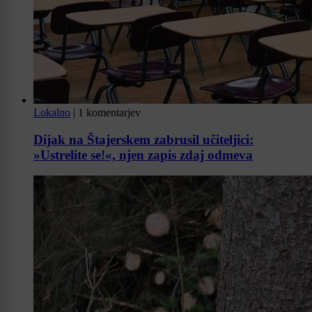
Lokalno
|
1 komentarjev
Dijak na Štajerskem zabrusil učiteljici:
»Ustrelite se!«, njen zapis zdaj odmeva