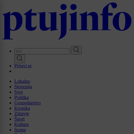
Skip
to
main
content
Prijavi se
Lokalno
Slovenija
Svet
Politika
Gospodarstvo
Kronika
Zdravje
Šport
Kultura
Scena