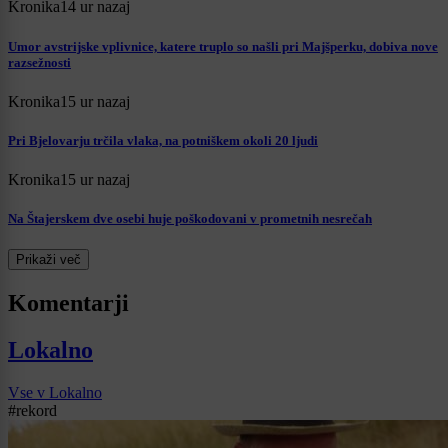
Kronika
14 ur nazaj
Umor avstrijske vplivnice, katere truplo so našli pri Majšperku, dobiva nove
razsežnosti
Kronika
15 ur nazaj
Pri Bjelovarju trčila vlaka, na potniškem okoli 20 ljudi
Kronika
15 ur nazaj
Na Štajerskem dve osebi huje poškodovani v prometnih nesrečah
Prikaži več
Komentarji
Lokalno
Vse v Lokalno
#rekord