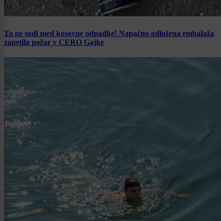
To ne sodi med kosovne odpadke! Napačno odložena embalaža
zanetila požar v CERO Gajke