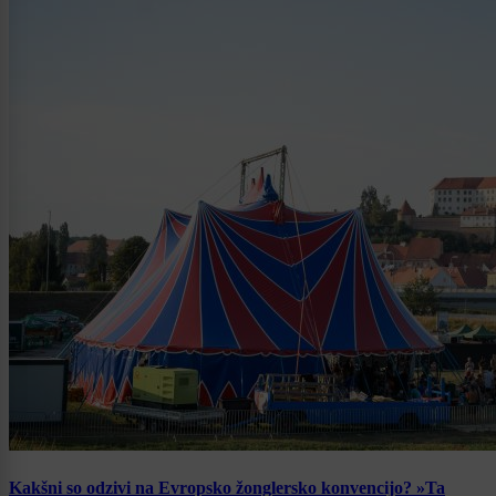
Kakšni so odzivi na Evropsko žonglersko konvencijo? »Ta