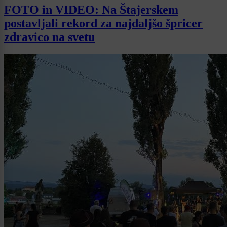
FOTO in VIDEO: Na Štajerskem
postavljali rekord za najdaljšo špricer
zdravico na svetu