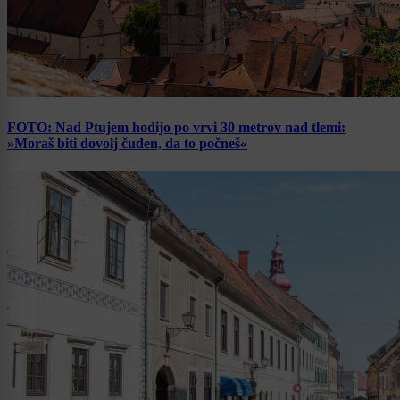
FOTO: Nad Ptujem hodijo po vrvi 30 metrov nad tlemi:
»Moraš biti dovolj čuden, da to počneš«