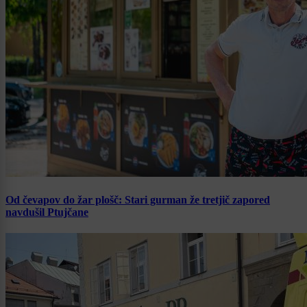
Od čevapov do žar plošč: Stari gurman že tretjič zapored
navdušil Ptujčane