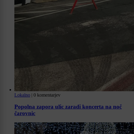
Lokalno
|
0 komentarjev
Popolna zapora ulic zaradi koncerta na noč
čarovnic