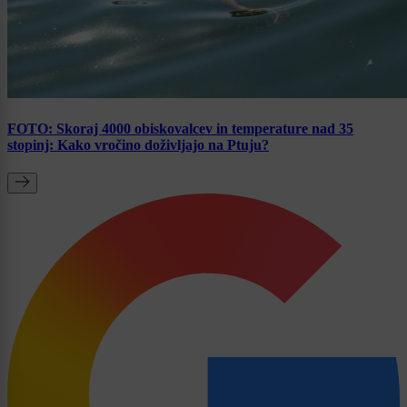
FOTO: Skoraj 4000 obiskovalcev in temperature nad 35
stopinj: Kako vročino doživljajo na Ptuju?