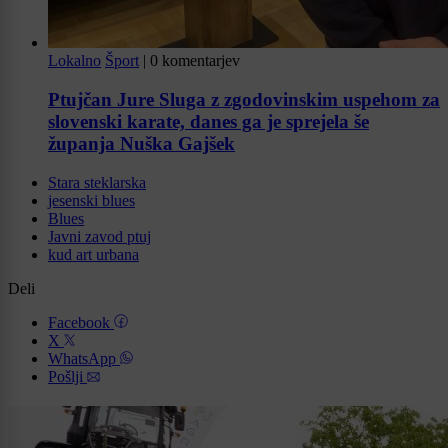
Lokalno
Šport
|
0 komentarjev
Ptujčan Jure Sluga z zgodovinskim uspehom za
slovenski karate, danes ga je sprejela še
županja Nuška Gajšek
Stara steklarska
jesenski blues
Blues
Javni zavod ptuj
kud art urbana
Deli
Facebook
X
WhatsApp
Pošlji