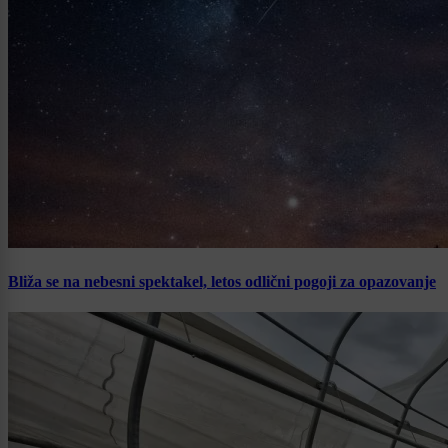
Bliža se na nebesni spektakel, letos odlični pogoji za opazovanje