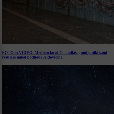
FOTO in VIDEO: Medtem ko občina odlaša, podjetniki sami
rešujejo ugled podhoda Ajdovščina