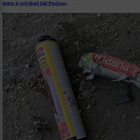
teden je privilegij biti Ptujčan«