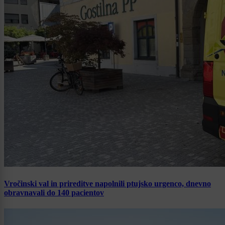
Vročinski val in prireditve napolnili ptujsko urgenco, dnevno
obravnavali do 140 pacientov