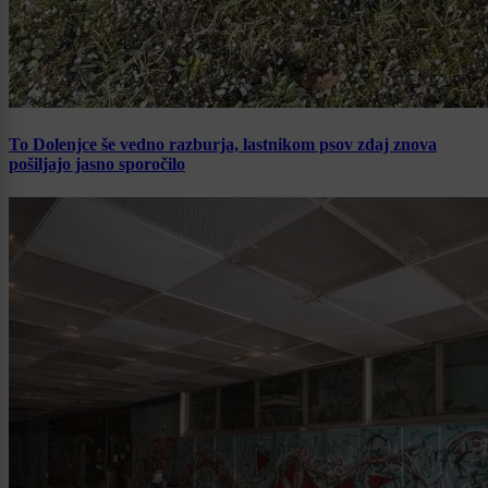
To Dolenjce še vedno razburja, lastnikom psov zdaj znova
pošiljajo jasno sporočilo