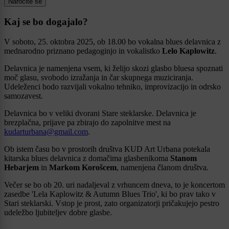
Naročite se
Kaj se bo dogajalo?
V soboto, 25. oktobra 2025, ob 18.00 bo vokalna blues delavnica z
mednarodno priznano pedagoginjo in vokalistko
Lelo Kaplowitz
.
Delavnica je namenjena vsem, ki želijo skozi glasbo bluesa spoznati
moč glasu, svobodo izražanja in čar skupnega muziciranja.
Udeleženci bodo razvijali vokalno tehniko, improvizacijo in odrsko
samozavest.
Delavnica bo v veliki dvorani Stare steklarske. Delavnica je
brezplačna, prijave pa zbirajo do zapolnitve mest na
kudarturbana@gmail.com
.
Ob istem času bo v prostorih društva KUD Art Urbana potekala
kitarska blues delavnica z domačima glasbenikoma
Stanom
Hebarjem
in
Markom Korošcem
, namenjena članom društva.
Večer se bo ob 20. uri nadaljeval z vrhuncem dneva, to je koncertom
zasedbe 'Lela Kaplowitz & Autumn Blues Trio', ki bo prav tako v
Stari steklarski. Vstop je prost, zato organizatorji pričakujejo pestro
udeležbo ljubiteljev dobre glasbe.