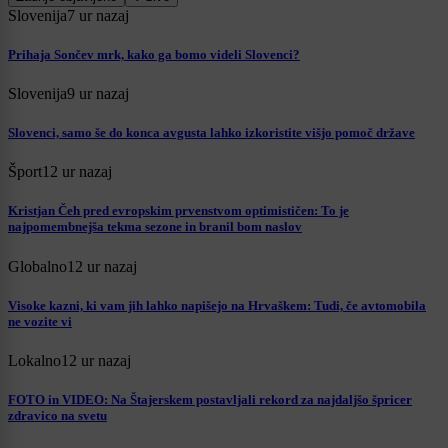
Slovenija
7 ur nazaj
Prihaja Sončev mrk, kako ga bomo videli Slovenci?
Slovenija
9 ur nazaj
Slovenci, samo še do konca avgusta lahko izkoristite višjo pomoč države
Šport
12 ur nazaj
Kristjan Čeh pred evropskim prvenstvom optimističen: To je
najpomembnejša tekma sezone in branil bom naslov
Globalno
12 ur nazaj
Visoke kazni, ki vam jih lahko napišejo na Hrvaškem: Tudi, če avtomobila
ne vozite vi
Lokalno
12 ur nazaj
FOTO in VIDEO: Na Štajerskem postavljali rekord za najdaljšo špricer
zdravico na svetu