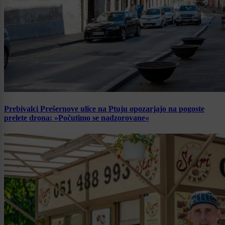
Prebivalci Prešernove ulice na Ptuju opozarjajo na pogoste
prelete drona: »Počutimo se nadzorovane«