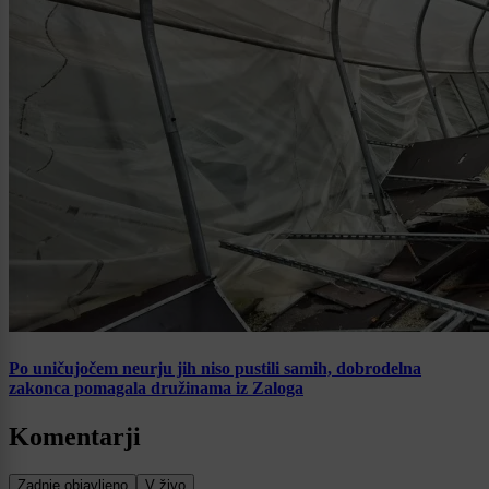
Po uničujočem neurju jih niso pustili samih, dobrodelna
zakonca pomagala družinama iz Zaloga
Komentarji
Zadnje objavljeno
V živo