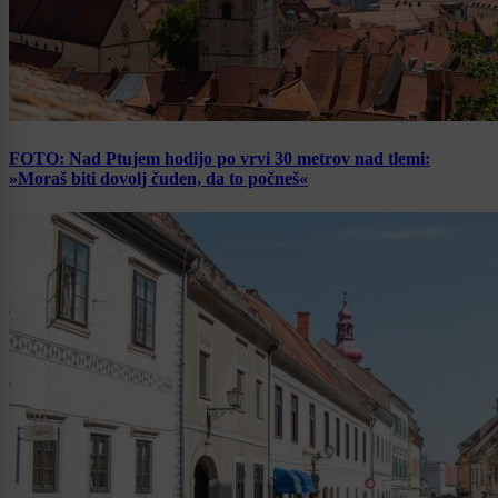
FOTO: Nad Ptujem hodijo po vrvi 30 metrov nad tlemi:
»Moraš biti dovolj čuden, da to počneš«