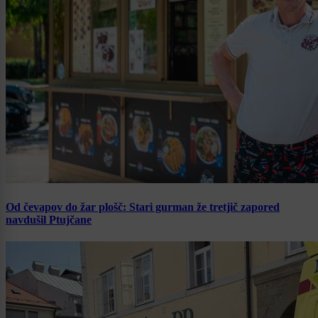
Od čevapov do žar plošč: Stari gurman že tretjič zapored
navdušil Ptujčane