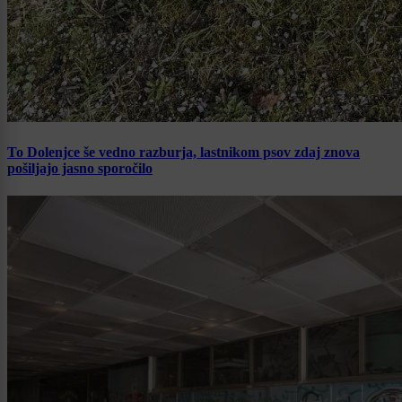
To Dolenjce še vedno razburja, lastnikom psov zdaj znova
pošiljajo jasno sporočilo