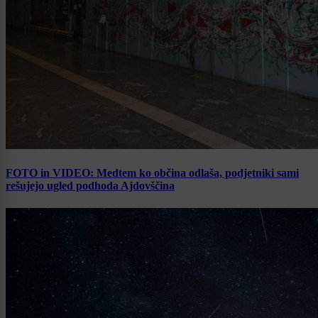
FOTO in VIDEO: Medtem ko občina odlaša, podjetniki sami
rešujejo ugled podhoda Ajdovščina