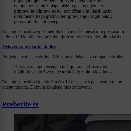
organiziranje in vodenje prevzema tekočih zbirk,
naloge povezane z blagajniškim poslovanjem ter
pripravo in odpravo pošte, razvrščanje in klasifikacijo
dokumentarnega gradiva ter opravljanje drugih nalog
po navodilih nadrejenega.
Trajanje zaposlitve je za nedoločen čas s šestmesečnim poskusnim
delom. Od kandidatov pričakujejo šest mesecev delovnih izkušenj.
Delavec za urejanje okolice
Podjetje Gostinske storitve ML zaposli delavca za urejanje okolice.
Delovne naloge obsegajo košnjo trave, obrezovanje
nižjih dreves in žive meje ter košnjo z nitno kosilnico.
Trajanje zaposlitve je določen čas 12 mesecev s poskusnim delom
enega meseca. Delovne izkušnje niso zahtevane.
Preberite še