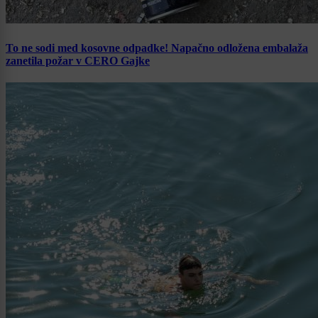
To ne sodi med kosovne odpadke! Napačno odložena embalaža
zanetila požar v CERO Gajke