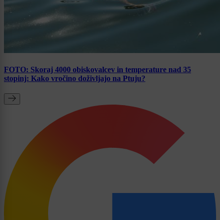
FOTO: Skoraj 4000 obiskovalcev in temperature nad 35
stopinj: Kako vročino doživljajo na Ptuju?