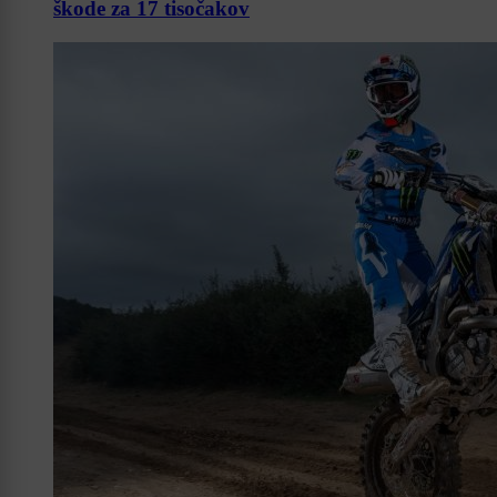
škode za 17 tisočakov