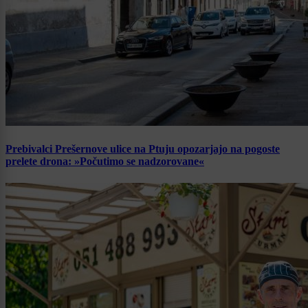
Prebivalci Prešernove ulice na Ptuju opozarjajo na pogoste
prelete drona: »Počutimo se nadzorovane«