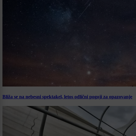
Bliža se na nebesni spektakel, letos odlični pogoji za opazovanje