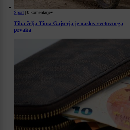
Šport
|
0 komentarjev
Tiha želja Tima Gajserja je naslov svetovnega
prvaka