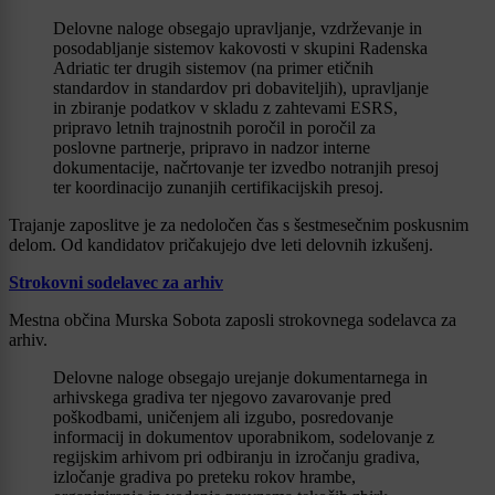
Delovne naloge obsegajo upravljanje, vzdrževanje in
posodabljanje sistemov kakovosti v skupini Radenska
Adriatic ter drugih sistemov (na primer etičnih
standardov in standardov pri dobaviteljih), upravljanje
in zbiranje podatkov v skladu z zahtevami ESRS,
pripravo letnih trajnostnih poročil in poročil za
poslovne partnerje, pripravo in nadzor interne
dokumentacije, načrtovanje ter izvedbo notranjih presoj
ter koordinacijo zunanjih certifikacijskih presoj.
Trajanje zaposlitve je za nedoločen čas s šestmesečnim poskusnim
delom. Od kandidatov pričakujejo dve leti delovnih izkušenj.
Strokovni sodelavec za arhiv
Mestna občina Murska Sobota zaposli strokovnega sodelavca za
arhiv.
Delovne naloge obsegajo urejanje dokumentarnega in
arhivskega gradiva ter njegovo zavarovanje pred
poškodbami, uničenjem ali izgubo, posredovanje
informacij in dokumentov uporabnikom, sodelovanje z
regijskim arhivom pri odbiranju in izročanju gradiva,
izločanje gradiva po preteku rokov hrambe,