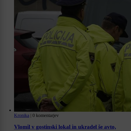
Kronika
|
0 komentarjev
Vlomil v gostinski lokal in ukradel še avto,