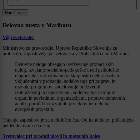
Naročite se
Delovna mesta v Mariboru
Višji svetovalec
Ministrstvo za pravosodje, Uprava Republike Slovenije za
probacijo, zaposli višjega svetovalca v Probacijski enoti Maribor.
Delovne naloge obsegajo izvrševanje probacijskih
nalog, izvajanje socialno-pedagoške in/ali psihološke
diagnostike, individualno in skupinsko delo z osebami,
vključenimi v probacijo, sodelovanje pri pripravi in
razvoju programov, sodelovanje pri izvedbi
izobraževanj in usposabljanj, sodelovanje z drugimi
organi in nevladnimi organizacijami, pripravo zahtevnih
analiz, poročil in razvojnih projektov ter delo na
evropskih projektih.
Trajanje zaposlitve je za nedoločen čas. Od kandidatov pričakujejo
pet let delovnih izkušenj.
Svetovalec pri prodaji plovil in motornih koles