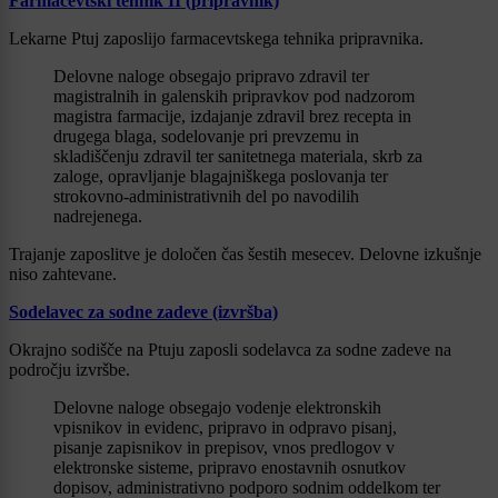
Farmacevtski tehnik II (pripravnik)
Lekarne Ptuj zaposlijo farmacevtskega tehnika pripravnika.
Delovne naloge obsegajo pripravo zdravil ter
magistralnih in galenskih pripravkov pod nadzorom
magistra farmacije, izdajanje zdravil brez recepta in
drugega blaga, sodelovanje pri prevzemu in
skladiščenju zdravil ter sanitetnega materiala, skrb za
zaloge, opravljanje blagajniškega poslovanja ter
strokovno-administrativnih del po navodilih
nadrejenega.
Trajanje zaposlitve je določen čas šestih mesecev. Delovne izkušnje
niso zahtevane.
Sodelavec za sodne zadeve (izvršba)
Okrajno sodišče na Ptuju zaposli sodelavca za sodne zadeve na
področju izvršbe.
Delovne naloge obsegajo vodenje elektronskih
vpisnikov in evidenc, pripravo in odpravo pisanj,
pisanje zapisnikov in prepisov, vnos predlogov v
elektronske sisteme, pripravo enostavnih osnutkov
dopisov, administrativno podporo sodnim oddelkom ter