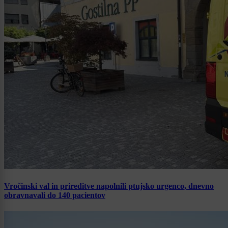
Vročinski val in prireditve napolnili ptujsko urgenco, dnevno
obravnavali do 140 pacientov