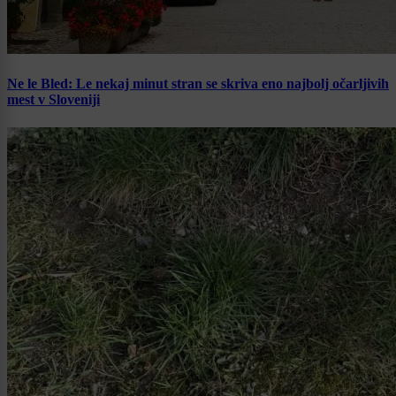
Ne le Bled: Le nekaj minut stran se skriva eno najbolj očarljivih
mest v Sloveniji