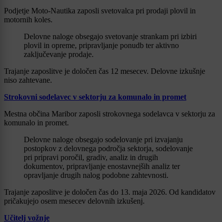
Podjetje Moto-Nautika zaposli svetovalca pri prodaji plovil in
motornih koles.
Delovne naloge obsegajo svetovanje strankam pri izbiri
plovil in opreme, pripravljanje ponudb ter aktivno
zaključevanje prodaje.
Trajanje zaposlitve je določen čas 12 mesecev. Delovne izkušnje
niso zahtevane.
Strokovni sodelavec v sektorju za komunalo in promet
Mestna občina Maribor zaposli strokovnega sodelavca v sektorju za
komunalo in promet.
Delovne naloge obsegajo sodelovanje pri izvajanju
postopkov z delovnega področja sektorja, sodelovanje
pri pripravi poročil, gradiv, analiz in drugih
dokumentov, pripravljanje enostavnejših analiz ter
opravljanje drugih nalog podobne zahtevnosti.
Trajanje zaposlitve je določen čas do 13. maja 2026. Od kandidatov
pričakujejo osem mesecev delovnih izkušenj.
Učitelj vožnje