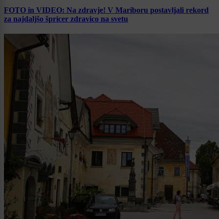
FOTO in VIDEO: Na zdravje! V Mariboru postavljali rekord
za najdaljšo špricer zdravico na svetu