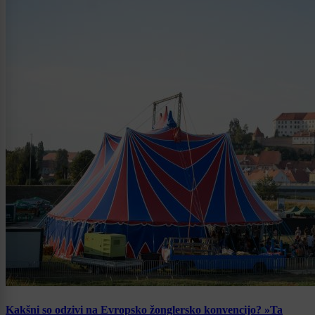
Kakšni so odzivi na Evropsko žonglersko konvencijo? »Ta