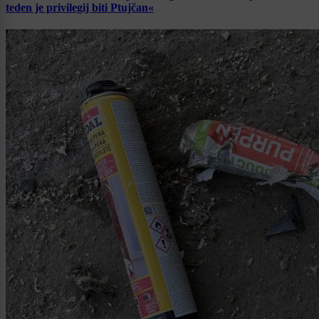
teden je privilegij biti Ptujčan«