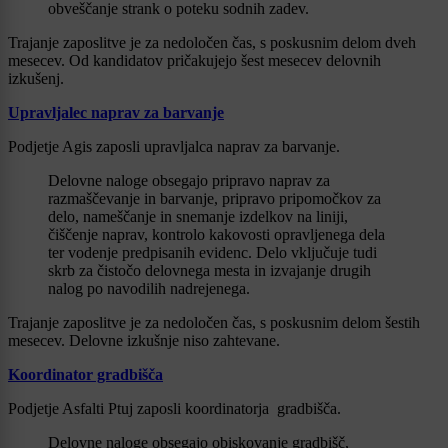
obveščanje strank o poteku sodnih zadev.
Trajanje zaposlitve je za nedoločen čas, s poskusnim delom dveh
mesecev. Od kandidatov pričakujejo šest mesecev delovnih
izkušenj.
Upravljalec naprav za barvanje
Podjetje Agis zaposli upravljalca naprav za barvanje.
Delovne naloge obsegajo pripravo naprav za
razmaščevanje in barvanje, pripravo pripomočkov za
delo, nameščanje in snemanje izdelkov na liniji,
čiščenje naprav, kontrolo kakovosti opravljenega dela
ter vodenje predpisanih evidenc. Delo vključuje tudi
skrb za čistočo delovnega mesta in izvajanje drugih
nalog po navodilih nadrejenega.
Trajanje zaposlitve je za nedoločen čas, s poskusnim delom šestih
mesecev. Delovne izkušnje niso zahtevane.
Koordinator gradbišča
Podjetje Asfalti Ptuj zaposli koordinatorja gradbišča.
Delovne naloge obsegajo obiskovanje gradbišč,