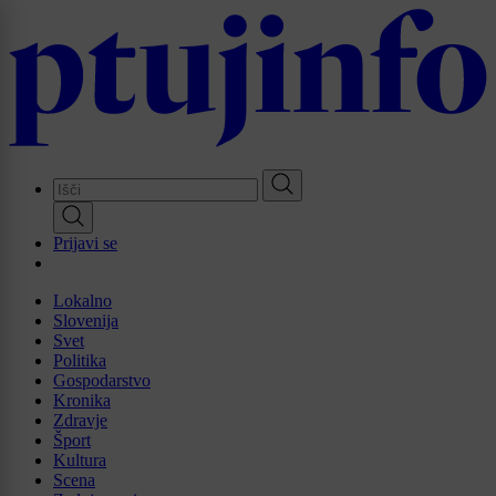
Skip
to
main
content
Prijavi se
Lokalno
Slovenija
Svet
Politika
Gospodarstvo
Kronika
Zdravje
Šport
Kultura
Scena