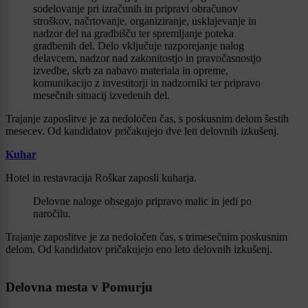
sodelovanje pri izračunih in pripravi obračunov
stroškov, načrtovanje, organiziranje, usklajevanje in
nadzor del na gradbišču ter spremljanje poteka
gradbenih del. Delo vključuje razporejanje nalog
delavcem, nadzor nad zakonitostjo in pravočasnostjo
izvedbe, skrb za nabavo materiala in opreme,
komunikacijo z investitorji in nadzorniki ter pripravo
mesečnih situacij izvedenih del.
Trajanje zaposlitve je za nedoločen čas, s poskusnim delom šestih
mesecev. Od kandidatov pričakujejo dve leti delovnih izkušenj.
Kuhar
Hotel in restavracija Roškar zaposli kuharja.
Delovne naloge obsegajo pripravo malic in jedi po
naročilu.
Trajanje zaposlitve je za nedoločen čas, s trimesečnim poskusnim
delom. Od kandidatov pričakujejo eno leto delovnih izkušenj.
Delovna mesta v Pomurju