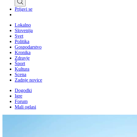
Prijavi se
Lokalno
Slovenija
Svet
Politika
Gospodarstvo
Kronika
Zdravje
Šport
Kultura
Scena
Zadnje novice
Dogodki
Igre
Forum
Mali oglasi