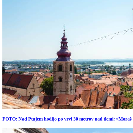
FOTO: Nad Ptujem hodijo po vrvi 30 metrov nad tlemi: »Moraš bi