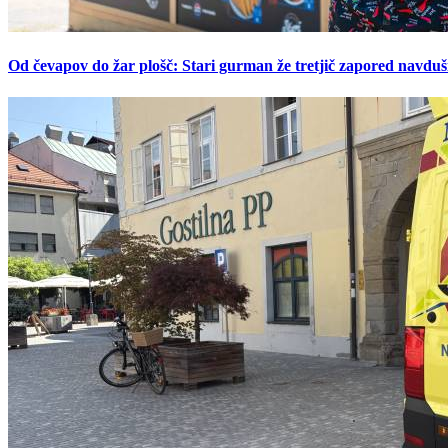
Od čevapov do žar plošč: Stari gurman že tretjič zapored navduš