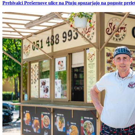
Prebivalci Prešernove ulice na Ptuju opozarjajo na pogoste pre