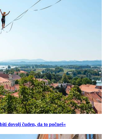
ti dovolj čuden, da to počneš«