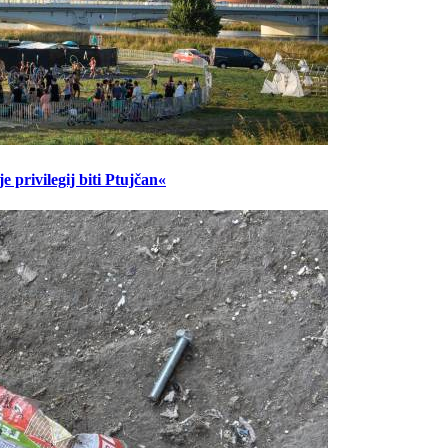
 privilegij biti Ptujčan«