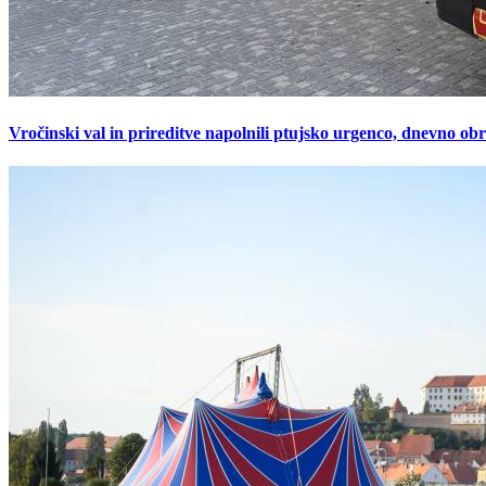
Vročinski val in prireditve napolnili ptujsko urgenco, dnevno ob