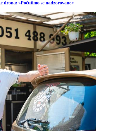
lete drona: »Počutimo se nadzorovane«
Prijavi se na cajtng