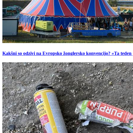
Kakšni so odzivi na Evropsko žonglersko konvencijo? »Ta teden je