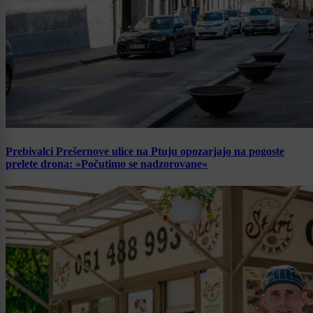
Prebivalci Prešernove ulice na Ptuju opozarjajo na pogoste
prelete drona: »Počutimo se nadzorovane«