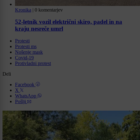
Kronika
|
0 komentarjev
52-letnik vozil električni skiro, padel in na
kraju nesreče umrl
Protesti
Protesti ms
Nošenje mask
Covid-19
Protivladni protest
Deli
Facebook
X
WhatsApp
Pošlji