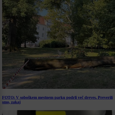
FOTO: V soboškem mestnem parku podrli več dreves. Preverili
smo, zakaj