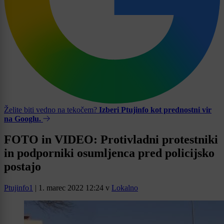
Želite biti vedno na tekočem?
Izberi Ptujinfo kot prednostni vir
na Googlu.
FOTO in VIDEO: Protivladni protestniki
in podporniki osumljenca pred policijsko
postajo
Ptujinfo1
|
1. marec 2022 12:24
v
Lokalno