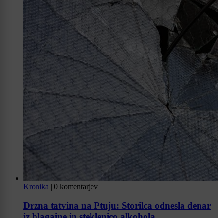
Kronika
|
0 komentarjev
Drzna tatvina na Ptuju: Storilca odnesla denar
iz blagajne in steklenico alkohola