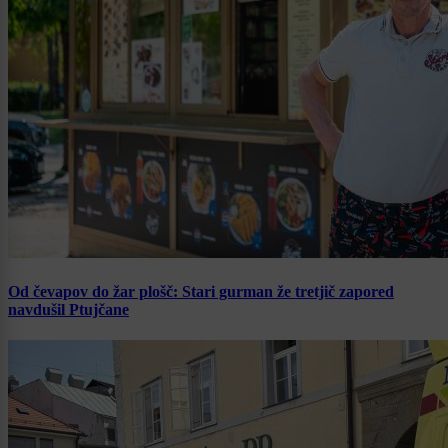
Od čevapov do žar plošč: Stari gurman že tretjič zapored
navdušil Ptujčane