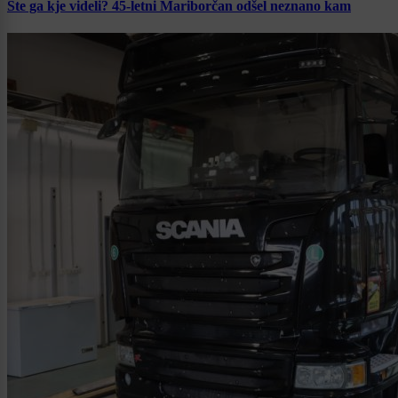
Ste ga kje videli? 45-letni Mariborčan odšel neznano kam