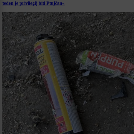
teden je privilegij biti Ptujčan«