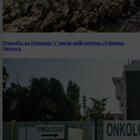
Tragedija na Pašmanu: V morju našli mrtvega 24-letnega
Slovenca