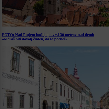
FOTO: Nad Ptujem hodijo po vrvi 30 metrov nad tlemi:
»Moraš biti dovolj čuden, da to počneš«