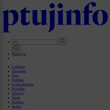
Skip
to
main
content
Prijavi se
Lokalno
Slovenija
Svet
Politika
Gospodarstvo
Kronika
Zdravje
Šport
Kultura
Scena