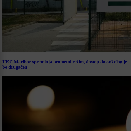
UKC Maribor spreminja prometni režim, dostop do onkologije
bo drugačen