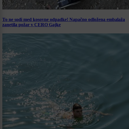
To ne sodi med kosovne odpadke! Napačno odložena embalaža
zanetila požar v CERO Gajke