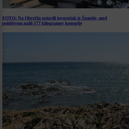
FOTO: Na Obrežju ustavili tovornjak iz Španije, med
pohištvom našli 177 kilogramov konoplje