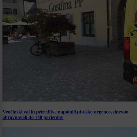
Vročinski val in prireditve napolnili ptujsko urgenco, dnevno
obravnavali do 140 pacientov