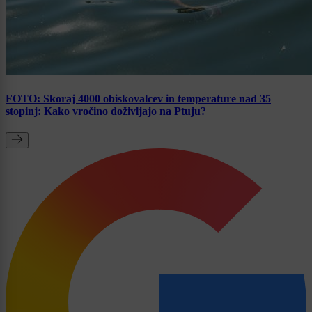
FOTO: Skoraj 4000 obiskovalcev in temperature nad 35
stopinj: Kako vročino doživljajo na Ptuju?