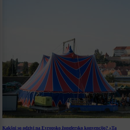
Kakšni so odzivi na Evropsko žonglersko konvencijo? »Ta