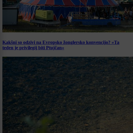
Kakšni so odzivi na Evropsko žonglersko konvencijo? »Ta
teden je privilegij biti Ptujčan«