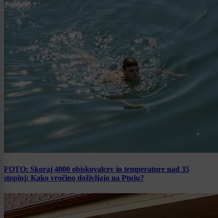
FOTO: Skoraj 4000 obiskovalcev in temperature nad 35
stopinj: Kako vročino doživljajo na Ptuju?