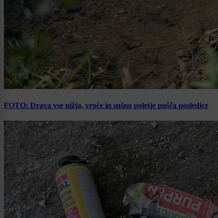
FOTO: Drava vse nižja, vroče in sušno poletje pušča posledice