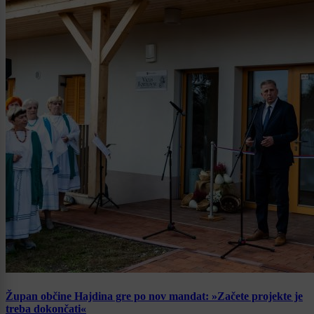
Župan občine Hajdina gre po nov mandat: »Začete projekte je
treba dokončati«