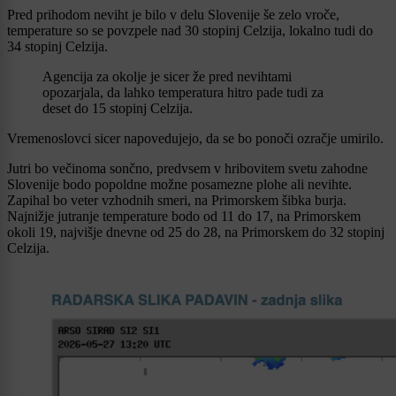
Pred prihodom neviht je bilo v delu Slovenije še zelo vroče,
temperature so se povzpele nad 30 stopinj Celzija, lokalno tudi do
34 stopinj Celzija.
Agencija za okolje je sicer že pred nevihtami
opozarjala, da lahko temperatura hitro pade tudi za
deset do 15 stopinj Celzija.
Vremenoslovci sicer napovedujejo, da se bo ponoči ozračje umirilo.
Jutri bo večinoma sončno, predvsem v hribovitem svetu zahodne
Slovenije bodo popoldne možne posamezne plohe ali nevihte.
Zapihal bo veter vzhodnih smeri, na Primorskem šibka burja.
Najnižje jutranje temperature bodo od 11 do 17, na Primorskem
okoli 19, najvišje dnevne od 25 do 28, na Primorskem do 32 stopinj
Celzija.