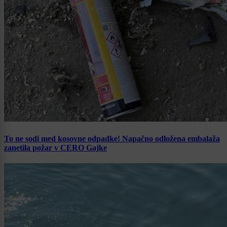
To ne sodi med kosovne odpadke! Napačno odložena embalaža
zanetila požar v CERO Gajke