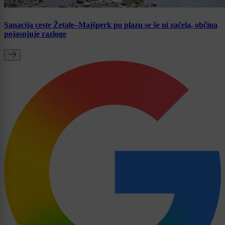
Sanacija ceste Žetale–Majšperk po plazu se še ni začela, občina
pojasnjuje razloge