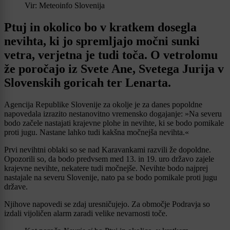
Vir: Meteoinfo Slovenija
Ptuj in okolico bo v kratkem dosegla
nevihta, ki jo spremljajo močni sunki
vetra, verjetna je tudi toča. O vetrolomu
že poročajo iz Svete Ane, Svetega Jurija v
Slovenskih goricah ter Lenarta.
Agencija Republike Slovenije za okolje je za danes popoldne
napovedala izrazito nestanovitno vremensko dogajanje: »Na severu
bodo začele nastajati krajevne plohe in nevihte, ki se bodo pomikale
proti jugu. Nastane lahko tudi kakšna močnejša nevihta.«
Prvi nevihtni oblaki so se nad Karavankami razvili že dopoldne.
Opozorili so, da bodo predvsem med 13. in 19. uro državo zajele
krajevne nevihte, nekatere tudi močnejše. Nevihte bodo najprej
nastajale na severu Slovenije, nato pa se bodo pomikale proti jugu
države.
Njihove napovedi se zdaj uresničujejo. Za območje Podravja so
izdali vijoličen alarm zaradi velike nevarnosti toče.