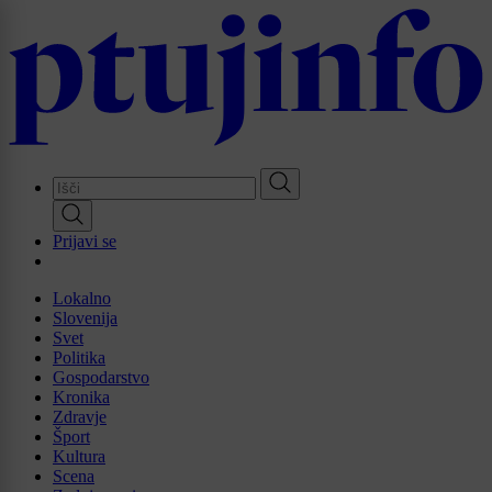
Skip
to
main
content
Prijavi se
Lokalno
Slovenija
Svet
Politika
Gospodarstvo
Kronika
Zdravje
Šport
Kultura
Scena