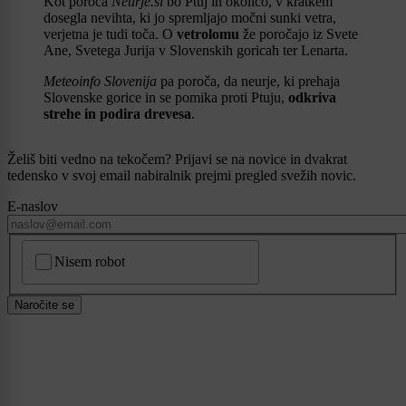
Kot poroča
Neurje.si
bo Ptuj in okolico, v kratkem
dosegla nevihta, ki jo spremljajo močni sunki vetra,
verjetna je tudi toča. O
vetrolomu
že poročajo iz Svete
Ane, Svetega Jurija v Slovenskih goricah ter Lenarta.
Meteoinfo Slovenija
pa poroča, da neurje, ki prehaja
Slovenske gorice in se pomika proti Ptuju,
odkriva
strehe in podira drevesa
.
Želiš biti vedno na tekočem? Prijavi se na novice in dvakrat
tedensko v svoj email nabiralnik prejmi pregled svežih novic.
E-naslov
CAPTCHA
Nisem robot
Naročite se