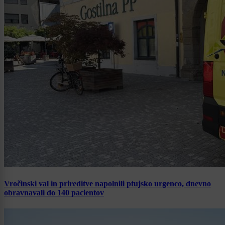
Vročinski val in prireditve napolnili ptujsko urgenco, dnevno
obravnavali do 140 pacientov