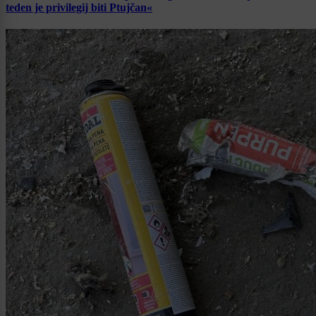
teden je privilegij biti Ptujčan«