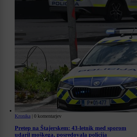
Kronika
|
0 komentarjev
Pretep na Štajerskem: 43-letnik med sporom
udaril moškega, posredovala policija