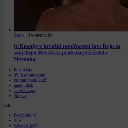
Scena
|
0 komentarjev
Iz Kmetije v hrvaški resničnostni šov: Boju za
sanjskega Hrvata se pridružuje še četrta
Slovenka
Pustni čas
65. Kurentovanje
kurentovanje 2025
najem hišk
Javni razpis
Najem
Deli
Facebook
X
WhatsApp