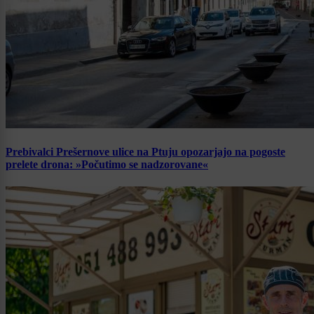
Prebivalci Prešernove ulice na Ptuju opozarjajo na pogoste
prelete drona: »Počutimo se nadzorovane«