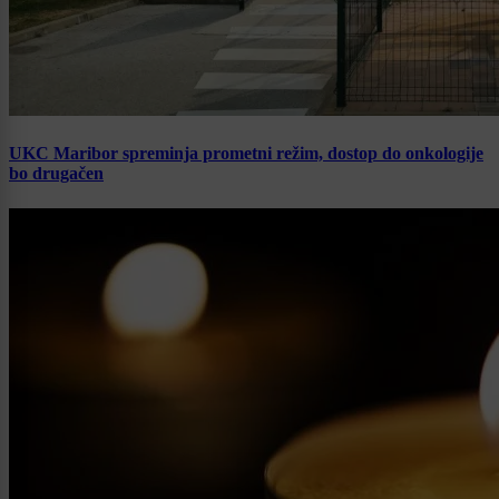
UKC Maribor spreminja prometni režim, dostop do onkologije
bo drugačen