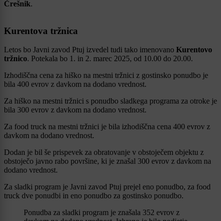
Črešnik
.
Kurentova tržnica
Letos bo Javni zavod Ptuj izvedel tudi tako imenovano
Kurentovo
tržnico
. Potekala bo 1. in 2. marec 2025, od 10.00 do 20.00.
Izhodiščna cena za hiško na mestni tržnici z gostinsko ponudbo je
bila 400 evrov z davkom na dodano vrednost.
Za hiško na mestni tržnici s ponudbo sladkega programa za otroke je
bila 300 evrov z davkom na dodano vrednost.
Za food truck na mestni tržnici je bila izhodiščna cena 400 evrov z
davkom na dodano vrednost.
Dodan je bil še prispevek za obratovanje v obstoječem objektu z
obstoječo javno rabo površine, ki je znašal 300 evrov z davkom na
dodano vrednost.
Za sladki program je Javni zavod Ptuj prejel eno ponudbo, za food
truck dve ponudbi in eno ponudbo za gostinsko ponudbo.
Ponudba za sladki program je znašala 352 evrov z