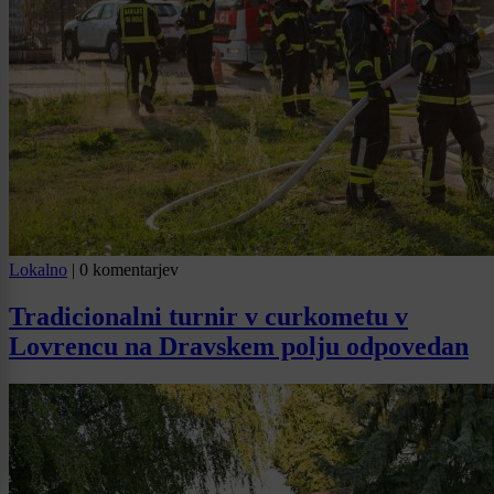
Lokalno
|
0 komentarjev
Tradicionalni turnir v curkometu v
Lovrencu na Dravskem polju odpovedan