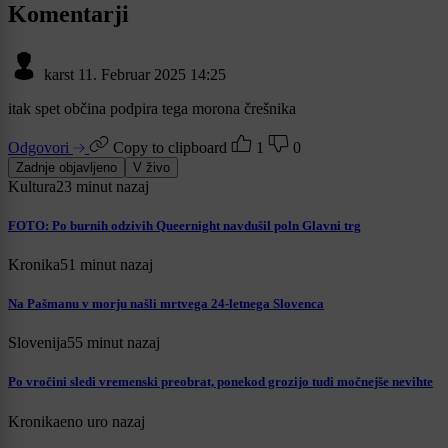
Komentarji
karst
11. Februar 2025 14:25
itak spet občina podpira tega morona črešnika
Odgovori
Copy to clipboard
1
0
Zadnje objavljeno
V živo
Kultura
23 minut nazaj
FOTO: Po burnih odzivih Queernight navdušil poln Glavni trg
Kronika
51 minut nazaj
Na Pašmanu v morju našli mrtvega 24-letnega Slovenca
Slovenija
55 minut nazaj
Po vročini sledi vremenski preobrat, ponekod grozijo tudi močnejše nevihte
Kronika
eno uro nazaj