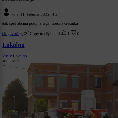
karst
11. Februar 2025 14:25
itak spet občina podpira tega morona črešnika
Odgovori
Copy to clipboard
1
0
Lokalno
Vse v Lokalno
#odpoved