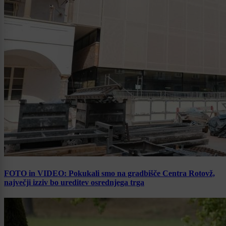
FOTO in VIDEO: Pokukali smo na gradbišče Centra Rotovž,
največji izziv bo ureditev osrednjega trga