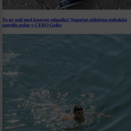
To ne sodi med kosovne odpadke! Napačno odložena embalaža
zanetila požar v CERO Gajke