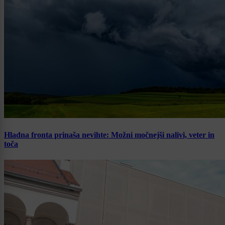
Hladna fronta prinaša nevihte: Možni močnejši nalivi, veter in
toča