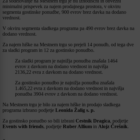
Za sodelovanje na Mestnem trgu je bil izhodiščni in obvezni
minimalni prispevek za najem prodajnega prostora, v okviru
segmenta gostinske ponudbe, 900 evrov brez davka na dodano
vrednost.
V okviru segmenta sladkega programa pa 490 evrov brez davka na
dodano vrednost.
Za najem hiške na Mestnem trgu so prejeli 14 ponudb, od tega dve
za sladki program in 12 za gostinsko ponudbo.
Za sladki program je najnižja ponudba znašala 1464
evrov z davkom na dodano vrednost in najvišja
2136,22 evra z davkom na dodano vrednost.
Za gostinsko ponudbo je najnižja ponudba znašala
1.465,22 evra z davkom na dodano vrednost in najvišja
ponudba 3904 evrov z davkom na dodano vrednost.
Na Mestnem trgu je bilo za najem hiške in prodajo sladkega
programa izbrano podjetje
Leonida Žalig s. p.
Za gostinsko ponudbo so bili izbrani
Cestnik Dragica
, podjetje
Events with friends
, podjetje
Ruber Allium
in
Alojz Črešnik
.