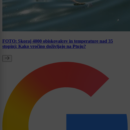
FOTO: Skoraj 4000 obiskovalcev in temperature nad 35
stopinj: Kako vročino doživljajo na Ptuju?