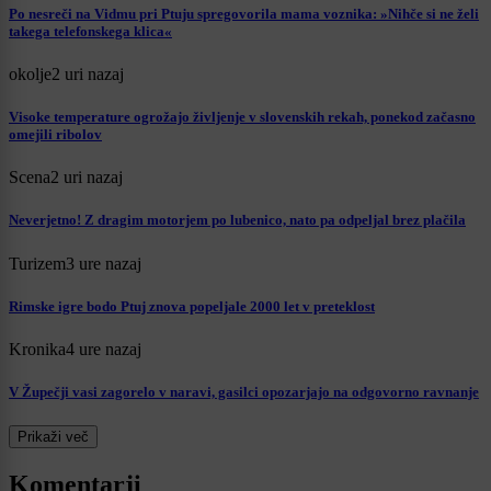
Po nesreči na Vidmu pri Ptuju spregovorila mama voznika: »Nihče si ne želi
takega telefonskega klica«
okolje
2 uri nazaj
Visoke temperature ogrožajo življenje v slovenskih rekah, ponekod začasno
omejili ribolov
Scena
2 uri nazaj
Neverjetno! Z dragim motorjem po lubenico, nato pa odpeljal brez plačila
Turizem
3 ure nazaj
Rimske igre bodo Ptuj znova popeljale 2000 let v preteklost
Kronika
4 ure nazaj
V Župečji vasi zagorelo v naravi, gasilci opozarjajo na odgovorno ravnanje
Prikaži več
Komentarji