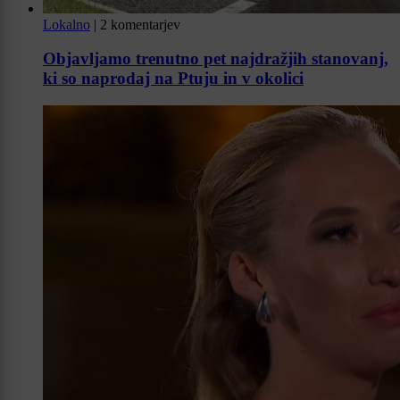
Lokalno
|
2 komentarjev
Objavljamo trenutno pet najdražjih stanovanj,
ki so naprodaj na Ptuju in v okolici