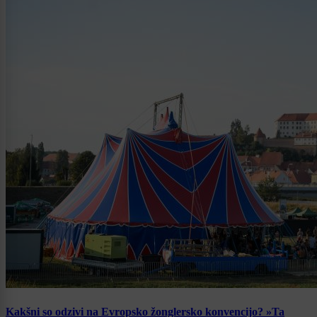
Kakšni so odzivi na Evropsko žonglersko konvencijo? »Ta