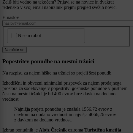
Želiš biti vedno na tekočem? Prijavi se na novice in dvakrat
tedensko v svoj email nabiralnik prejmi pregled svežih novic.
E-naslov
CAPTCHA
Nisem robot
Naročite se
Popestritev ponudbe na mestni tržnici
Na razpisu za najem hiške na tržnici so prejeli šest ponudb.
Izhodiščni in obvezni minimalni prispevek za najem prodajnega
prostora za sodelovanje v popestritvi gostinske ponudbe v pustnem
času na mestni tržnici je bil 490 evrov brez davka na dodano
vrednost.
Najnižja prejeta ponudba je znašala 1556,72 evrov z
davkom na dodano vrednost in najvišja 4066,26 evrov
z davkom na dodano vrednost.
Izbran ponudnik je
Alojz Črešnik
oziroma
Turistična kmetija