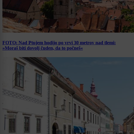
FOTO: Nad Ptujem hodijo po vrvi 30 metrov nad tlemi:
»Moraš biti dovolj čuden, da to počneš«