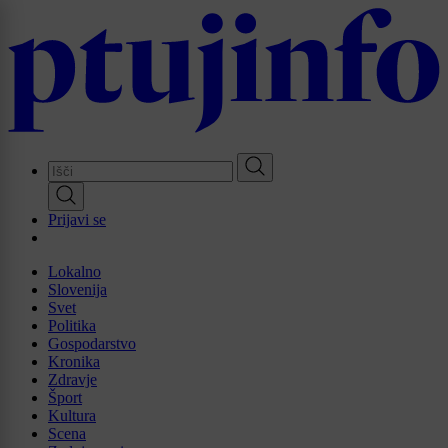
Skip
to
main
content
Prijavi se
Lokalno
Slovenija
Svet
Politika
Gospodarstvo
Kronika
Zdravje
Šport
Kultura
Scena