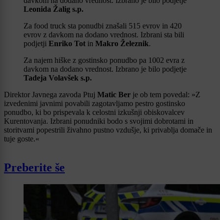
davkom na dodano vrednost. Izbrano je bilo podjetje
Leonida Žalig s.p.
Za food truck sta ponudbi znašali 515 evrov in 420
evrov z davkom na dodano vrednost. Izbrani sta bili
podjetji
Enriko Tot
in
Makro Železnik
.
Za najem hiške z gostinsko ponudbo pa 1002 evra z
davkom na dodano vrednost. Izbrano je bilo podjetje
Tadeja Volavšek s.p.
Direktor Javnega zavoda Ptuj
Matic Ber
je ob tem povedal: »Z
izvedenimi javnimi povabili zagotavljamo pestro gostinsko
ponudbo, ki bo prispevala k celostni izkušnji obiskovalcev
Kurentovanja. Izbrani ponudniki bodo s svojimi dobrotami in
storitvami popestrili živahno pustno vzdušje, ki privablja domače in
tuje goste.«
Preberite še