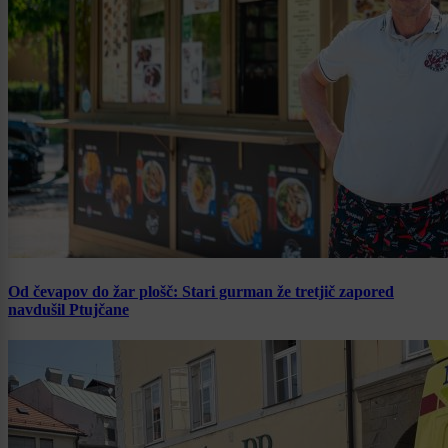
Od čevapov do žar plošč: Stari gurman že tretjič zapored
navdušil Ptujčane