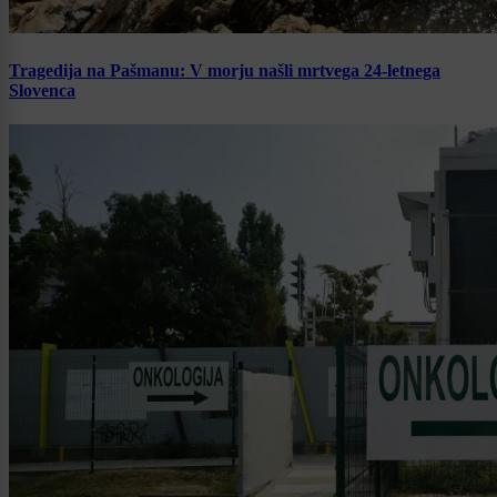
Tragedija na Pašmanu: V morju našli mrtvega 24-letnega
Slovenca