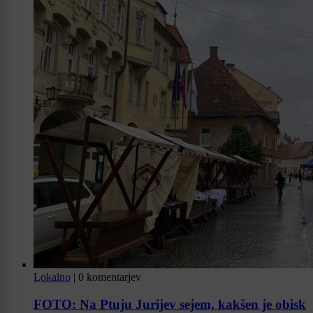
Lokalno
|
0 komentarjev
FOTO: Na Ptuju Jurijev sejem, kakšen je obisk