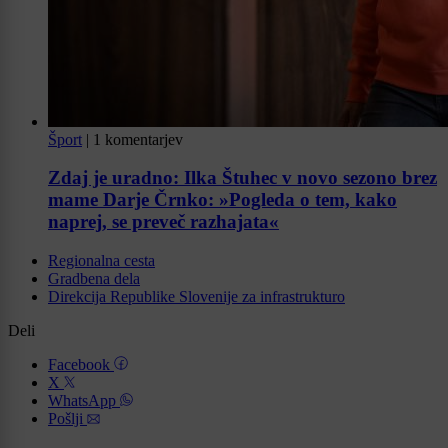
Šport
|
1 komentarjev
Zdaj je uradno: Ilka Štuhec v novo sezono brez
mame Darje Črnko: »Pogleda o tem, kako
naprej, se preveč razhajata«
Regionalna cesta
Gradbena dela
Direkcija Republike Slovenije za infrastrukturo
Deli
Facebook
X
WhatsApp
Pošlji