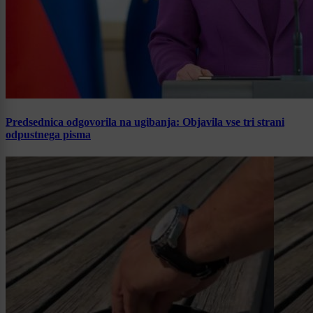
Predsednica odgovorila na ugibanja: Objavila vse tri strani
odpustnega pisma