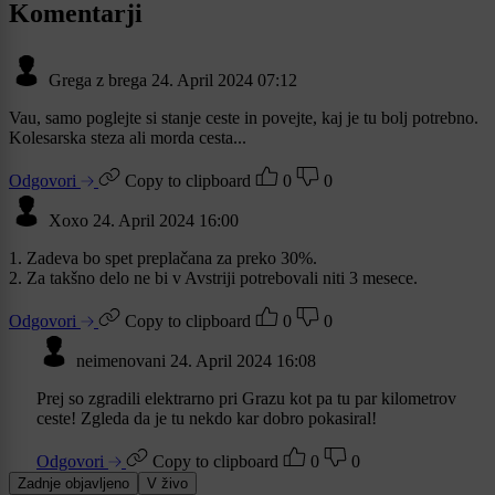
Komentarji
Grega z brega
24. April 2024 07:12
Vau, samo poglejte si stanje ceste in povejte, kaj je tu bolj potrebno.
Kolesarska steza ali morda cesta...
Odgovori
Copy to clipboard
0
0
Xoxo
24. April 2024 16:00
1. Zadeva bo spet preplačana za preko 30%.
2. Za takšno delo ne bi v Avstriji potrebovali niti 3 mesece.
Odgovori
Copy to clipboard
0
0
neimenovani
24. April 2024 16:08
Prej so zgradili elektrarno pri Grazu kot pa tu par kilometrov
ceste! Zgleda da je tu nekdo kar dobro pokasiral!
Odgovori
Copy to clipboard
0
0
Zadnje objavljeno
V živo