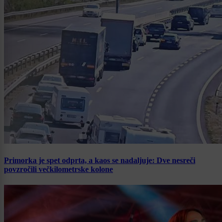
Primorka je spet odprta, a kaos se nadaljuje: Dve nesreči
povzročili večkilometrske kolone