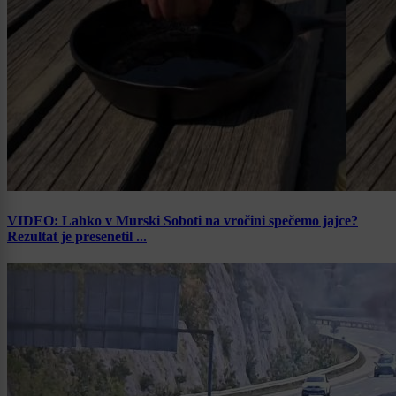
VIDEO: Lahko v Murski Soboti na vročini spečemo jajce?
Rezultat je presenetil ...