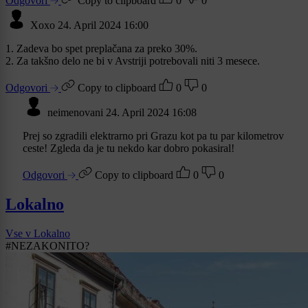
Odgovori
Copy to clipboard
0
0
Xoxo
24. April 2024 16:00
1. Zadeva bo spet preplačana za preko 30%.
2. Za takšno delo ne bi v Avstriji potrebovali niti 3 mesece.
Odgovori
Copy to clipboard
0
0
neimenovani
24. April 2024 16:08
Prej so zgradili elektrarno pri Grazu kot pa tu par kilometrov
ceste! Zgleda da je tu nekdo kar dobro pokasiral!
Odgovori
Copy to clipboard
0
0
Lokalno
Vse v Lokalno
#NEZAKONITO?