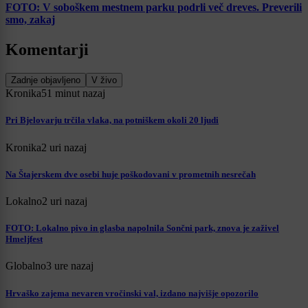
FOTO: V soboškem mestnem parku podrli več dreves. Preverili
smo, zakaj
Komentarji
Zadnje objavljeno
V živo
Kronika
51 minut nazaj
Pri Bjelovarju trčila vlaka, na potniškem okoli 20 ljudi
Kronika
2 uri nazaj
Na Štajerskem dve osebi huje poškodovani v prometnih nesrečah
Lokalno
2 uri nazaj
FOTO: Lokalno pivo in glasba napolnila Sončni park, znova je zaživel
Hmeljfest
Globalno
3 ure nazaj
Hrvaško zajema nevaren vročinski val, izdano najvišje opozorilo