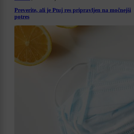
Preverite, ali je Ptuj res pripravljen na močnejši
potres