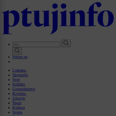
Skip
to
main
content
Prijavi se
Lokalno
Slovenija
Svet
Politika
Gospodarstvo
Kronika
Zdravje
Šport
Kultura
Scena