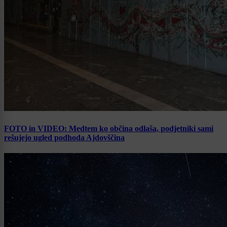
FOTO in VIDEO: Medtem ko občina odlaša, podjetniki sami
rešujejo ugled podhoda Ajdovščina