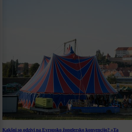
Kakšni so odzivi na Evropsko žonglersko konvencijo? »Ta