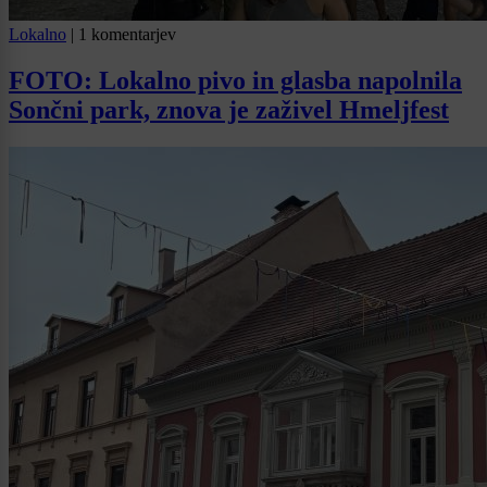
Lokalno
|
1 komentarjev
FOTO: Lokalno pivo in glasba napolnila
Sončni park, znova je zaživel Hmeljfest