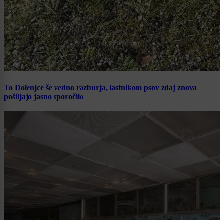
To Dolenjce še vedno razburja, lastnikom psov zdaj znova
pošiljajo jasno sporočilo