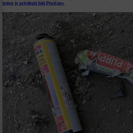
teden je privilegij biti Ptujčan«