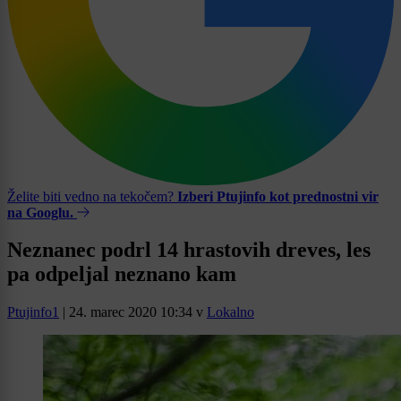
Želite biti vedno na tekočem?
Izberi Ptujinfo kot prednostni vir
na Googlu.
Neznanec podrl 14 hrastovih dreves, les
pa odpeljal neznano kam
Ptujinfo1
|
24. marec 2020 10:34
v
Lokalno