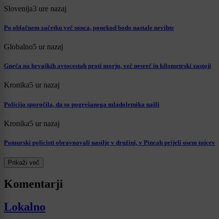
Slovenija
3 ure nazaj
Po oblačnem začetku več sonca, ponekod bodo nastale nevihte
Globalno
5 ur nazaj
Gneča na hrvaških avtocestah proti morju, več nesreč in kilometrski zastoji
Kronika
5 ur nazaj
Policija sporočila, da so pogrešanega mladoletnika našli
Kronika
5 ur nazaj
Pomurski policisti obravnavali nasilje v družini, v Pincah prijeli osem tujcev
Prikaži več
Komentarji
Lokalno