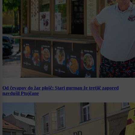
Od čevapov do žar plošč: Stari gurman že tretjič zapored
navdušil Ptujčane