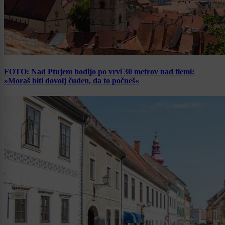
FOTO: Nad Ptujem hodijo po vrvi 30 metrov nad tlemi:
»Moraš biti dovolj čuden, da to počneš«