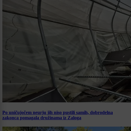
Po uničujočem neurju jih niso pustili samih, dobrodelna
zakonca pomagala družinama iz Zaloga