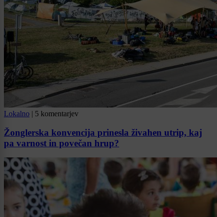
Lokalno
|
5 komentarjev
Žonglerska konvencija prinesla živahen utrip, kaj
pa varnost in povečan hrup?