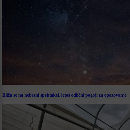
Bliža se na nebesni spektakel, letos odlični pogoji za opazovanje