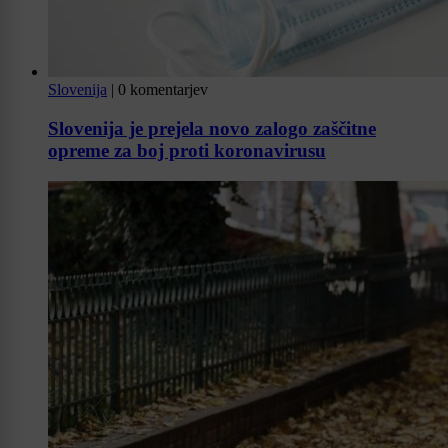
Slovenija
|
0 komentarjev
Slovenija je prejela novo zalogo zaščitne
opreme za boj proti koronavirusu