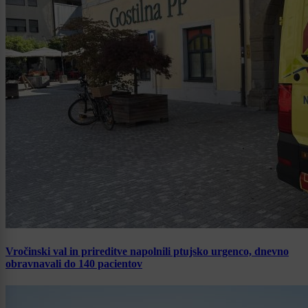
Vročinski val in prireditve napolnili ptujsko urgenco, dnevno
obravnavali do 140 pacientov