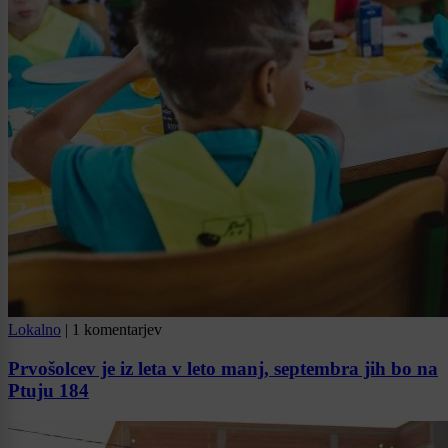
Lokalno
|
1 komentarjev
Prvošolcev je iz leta v leto manj, septembra jih bo na
Ptuju 184