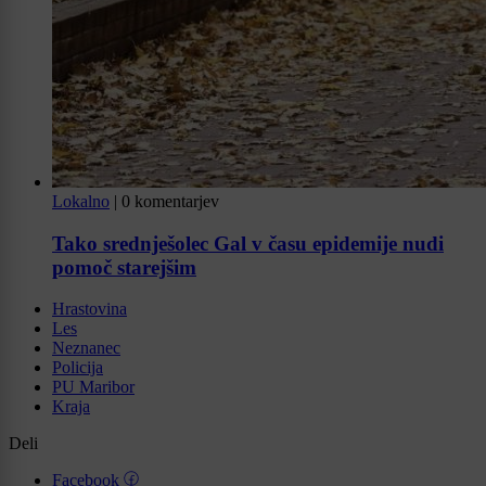
Lokalno
|
0 komentarjev
Tako srednješolec Gal v času epidemije nudi
pomoč starejšim
Hrastovina
Les
Neznanec
Policija
PU Maribor
Kraja
Deli
Facebook