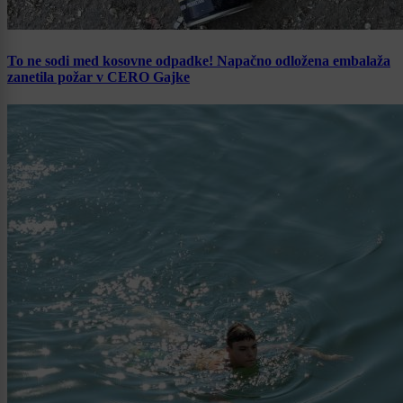
To ne sodi med kosovne odpadke! Napačno odložena embalaža
zanetila požar v CERO Gajke