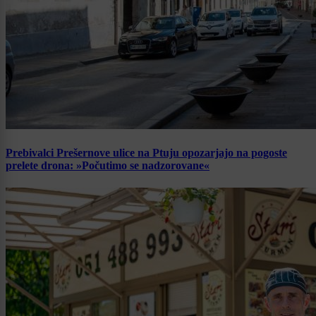
Prebivalci Prešernove ulice na Ptuju opozarjajo na pogoste
prelete drona: »Počutimo se nadzorovane«