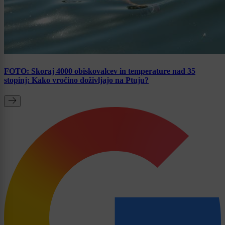
FOTO: Skoraj 4000 obiskovalcev in temperature nad 35
stopinj: Kako vročino doživljajo na Ptuju?