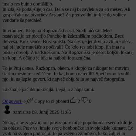
imajo res bujno domišljijo.
In zdaj še podaljšujejo čas. Dela se naj bi zavlekla za en mesec. Ali
gospa čaka na otvoritev Arsane? Za predvolilni trak je do volitev
vendarle še predaleč.
In vrhunec. Klop na Rogozniški cesti. Sredi ničesar. Med
restavracijo ter picerijo Poncho in železniškim podhodom. Brez
drevesa. Brez sence. Brez smisla. Na cesti, kjer drvijo avti in kolesa,
naj bi ljudje množično počivali? Če kdo res rabi klop, jih ima na
postaji dovolj. Z nadstreškom. Na Rogozniški je deset boljših lokacij
za klop. A očitno je bila ta najbolj fotogenična.
To je Ptuj danes. Razkopan, blaten, s klopjo za nikogar ter mrtvim
starim mestnim središčem. In kaj bomo naredili? Spet bomo izvolili
njo, ki najlepše govori, ki največ obljubi in se največ fotografira.
Takšna je pač demokracija. Lepa, a z napakami.
Odgovori
Copy to clipboard
2
0
zamislise
08. Junij 2026 11:05
Nikogar ne zagovarjam, pravzaprav mi je popolnoma vseeno kdo je
na oblasti. Prav vsi imajo svoje bonbončke in svoje kisle kumare. Le
vsak na svojem področju. Je pa vseeno zanimivo, kako žaljivi in