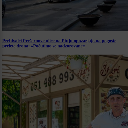
Prebivalci Prešernove ulice na Ptuju opozarjajo na pogoste
prelete drona: »Počutimo se nadzorovane«