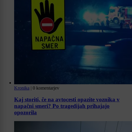
Kronika
|
0 komentarjev
Kaj storiti, če na avtocesti opazite voznika v
napačni smeri? Po tragedijah prihajajo
opozorila