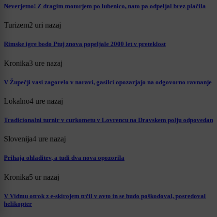
Neverjetno! Z dragim motorjem po lubenico, nato pa odpeljal brez plačila
Turizem
2 uri nazaj
Rimske igre bodo Ptuj znova popeljale 2000 let v preteklost
Kronika
3 ure nazaj
V Župečji vasi zagorelo v naravi, gasilci opozarjajo na odgovorno ravnanje
Lokalno
4 ure nazaj
Tradicionalni turnir v curkometu v Lovrencu na Dravskem polju odpovedan
Slovenija
4 ure nazaj
Prihaja ohladitev, a tudi dva nova opozorila
Kronika
5 ur nazaj
V Vidmu otrok z e-skirojem trčil v avto in se hudo poškodoval, posredoval
helikopter