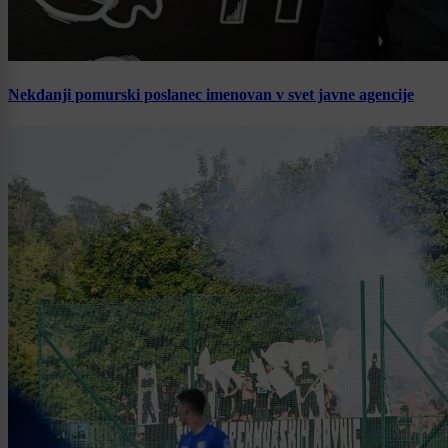
Nekdanji pomurski poslanec imenovan v svet javne agencije