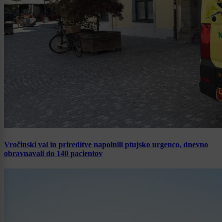
Vročinski val in prireditve napolnili ptujsko urgenco, dnevno
obravnavali do 140 pacientov