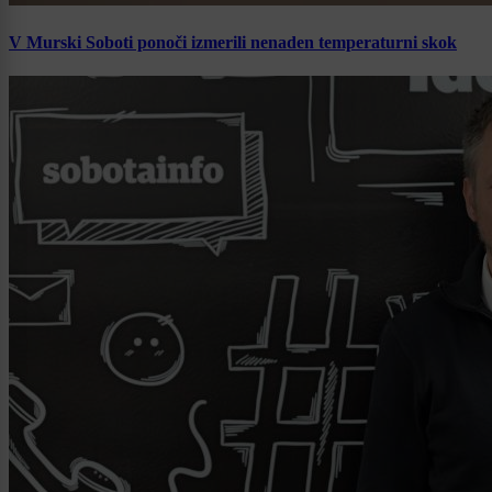
V Murski Soboti ponoči izmerili nenaden temperaturni skok