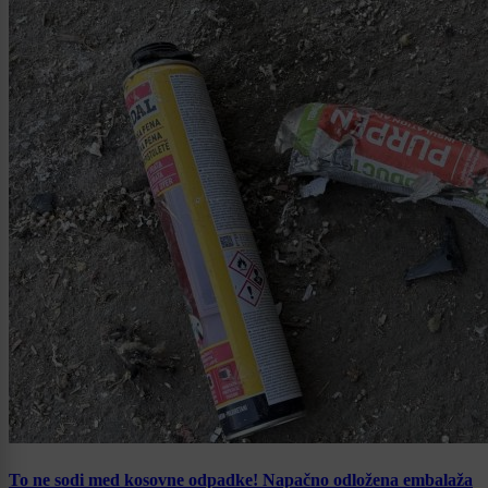
To ne sodi med kosovne odpadke! Napačno odložena embalaža