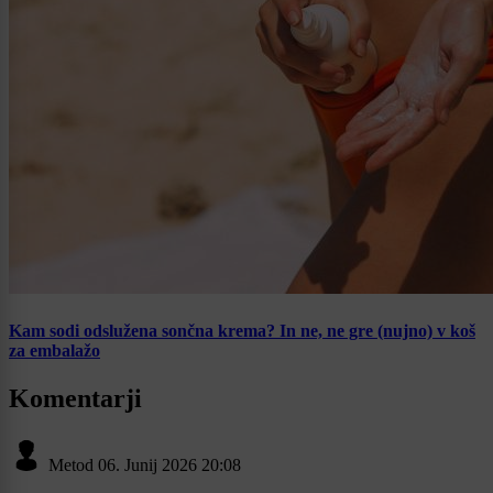
Kam sodi odslužena sončna krema? In ne, ne gre (nujno) v koš
za embalažo
Komentarji
Metod
06. Junij 2026 20:08