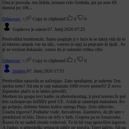
Ona je pozvala, mu želela, nemara celo čestitala, jaz pa sem 4X
doniral po 10€...
Odgovori
Copy to clipboard
4
0
Gajskova je zakon
07. Junij 2026 07:25
Predvolilni bomboncki. Samo poglejte ji v faco in se takoj vidi da to
ni iskreno ampak vse na silo.. vseeno je njej za ptujcane in ljudi . Se
je ze veckrat dokazalo .vazno da je nabanki velika cifra
Odgovori
Copy to clipboard
1
0
bisabre
07. Junij 2026 17:55
Predvolilna opravila se začenjajo. Zato sprašujem, je našemu Teu
spekla torto? Ali mu je raje nakazala 1000 evrov pomoči? Z novo
župansko plačo si to lahko privošči.
Medtem ko gospa lovi kadre za photoshooting, ji pred nosom že pol
leta razkopavajo križišče pred UE. Asfalt je zamenjal makadam. Ko
ga polijejo, dobimo blatno kuliso starega Ptuja. Zelo slikovito.
Uradni izgovor? Podtalne vode. Inovativno. Zanimivo, da jih tam v
preteklosti ni bilo. Drava ne teče v hrib, Grajena pa ni Amazonka.
Razen če so zadeli rimski vodovod. To bi bil vsaj upravičen izgovor.
A čudno, o arheološki senzaciji nihče ne poroča. Torej lažejo. Ali pa