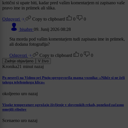
kritični si upate biti, kadar pred vašim komentarjem ni zapisano vaše
pravo ime in priimek ali slika.
Odgovori
Copy to clipboard
0
0
bisabre
09. Junij 2026 08:28
Sta morda pod vašim komentarjem tudi zapisana ime in priimek,
ali dodana fotografija?
Odgovori
Copy to clipboard
0
0
Zadnje objavljeno
V živo
Kronika
21 minut nazaj
Po nesreči na Vidmu pri Ptuju spregovorila mama voznika: »Nihče si ne želi
takega telefonskega klica«
okolje
eno uro nazaj
Visoke temperature ogrožajo življenje v slovenskih rekah, ponekod začasno
omejili ribolov
Scena
eno uro nazaj