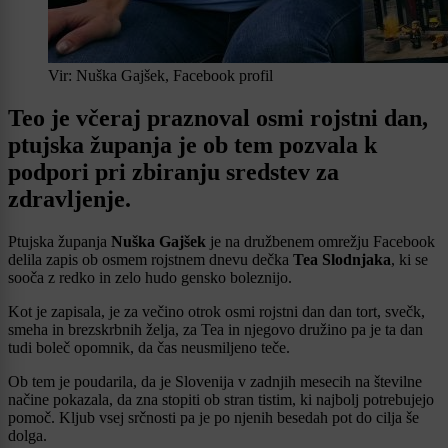
Vir: Nuška Gajšek, Facebook profil
Teo je včeraj praznoval osmi rojstni dan,
ptujska županja je ob tem pozvala k
podpori pri zbiranju sredstev za
zdravljenje.
Ptujska županja
Nuška Gajšek
je na družbenem omrežju Facebook
delila zapis ob osmem rojstnem dnevu dečka
Tea Slodnjaka
, ki se
sooča z redko in zelo hudo gensko boleznijo.
Kot je zapisala, je za večino otrok osmi rojstni dan dan tort, svečk,
smeha in brezskrbnih želja, za Tea in njegovo družino pa je ta dan
tudi boleč opomnik, da čas neusmiljeno teče.
Ob tem je poudarila, da je Slovenija v zadnjih mesecih na številne
načine pokazala, da zna stopiti ob stran tistim, ki najbolj potrebujejo
pomoč. Kljub vsej srčnosti pa je po njenih besedah pot do cilja še
dolga.