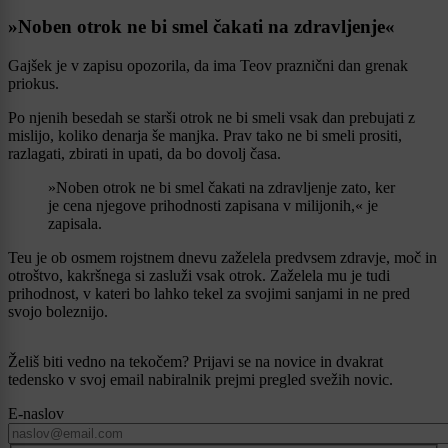
»Noben otrok ne bi smel čakati na zdravljenje«
Gajšek je v zapisu opozorila, da ima Teov praznični dan grenak
priokus.
Po njenih besedah se starši otrok ne bi smeli vsak dan prebujati z
mislijo, koliko denarja še manjka. Prav tako ne bi smeli prositi,
razlagati, zbirati in upati, da bo dovolj časa.
»Noben otrok ne bi smel čakati na zdravljenje zato, ker
je cena njegove prihodnosti zapisana v milijonih,« je
zapisala.
Teu je ob osmem rojstnem dnevu zaželela predvsem zdravje, moč in
otroštvo, kakršnega si zasluži vsak otrok. Zaželela mu je tudi
prihodnost, v kateri bo lahko tekel za svojimi sanjami in ne pred
svojo boleznijo.
Želiš biti vedno na tekočem? Prijavi se na novice in dvakrat
tedensko v svoj email nabiralnik prejmi pregled svežih novic.
E-naslov