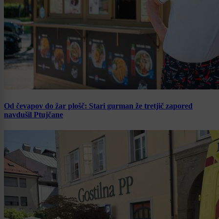
Od čevapov do žar plošč: Stari gurman že tretjič zapored
navdušil Ptujčane