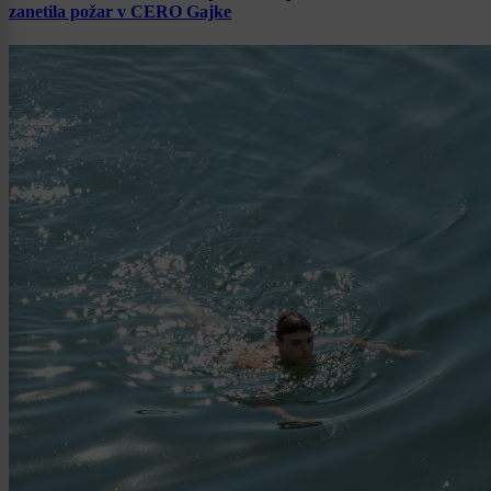
zanetila požar v CERO Gajke