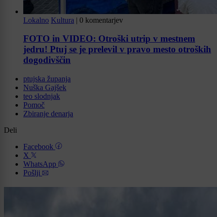
Lokalno
Kultura
|
0 komentarjev
FOTO in VIDEO: Otroški utrip v mestnem
jedru! Ptuj se je prelevil v pravo mesto otroških
dogodivščin
ptujska županja
Nuška Gajšek
teo slodnjak
Pomoč
Zbiranje denarja
Deli
Facebook
X
WhatsApp
Pošlji