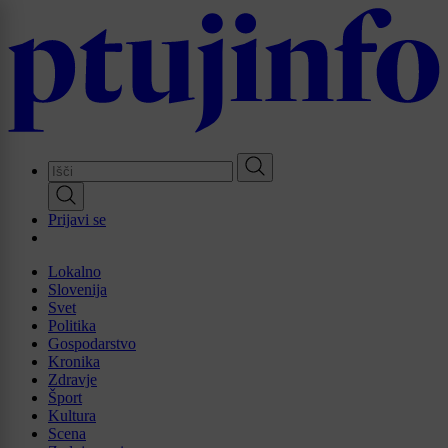
Skip
to
main
content
Prijavi se
Lokalno
Slovenija
Svet
Politika
Gospodarstvo
Kronika
Zdravje
Šport
Kultura
Scena