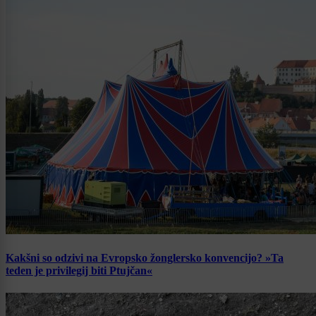
Kakšni so odzivi na Evropsko žonglersko konvencijo? »Ta
teden je privilegij biti Ptujčan«