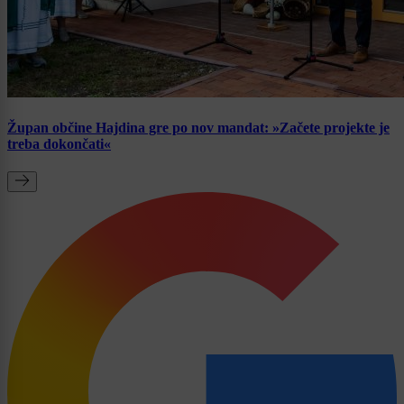
Župan občine Hajdina gre po nov mandat: »Začete projekte je
treba dokončati«