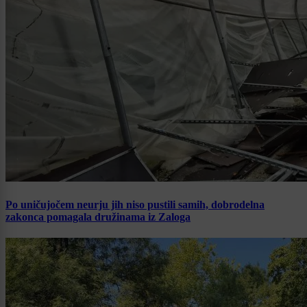
Po uničujočem neurju jih niso pustili samih, dobrodelna
zakonca pomagala družinama iz Zaloga