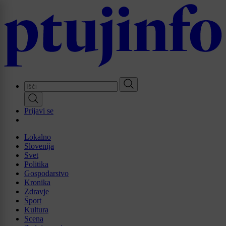
Skip
to
main
content
Prijavi se
Lokalno
Slovenija
Svet
Politika
Gospodarstvo
Kronika
Zdravje
Šport
Kultura
Scena