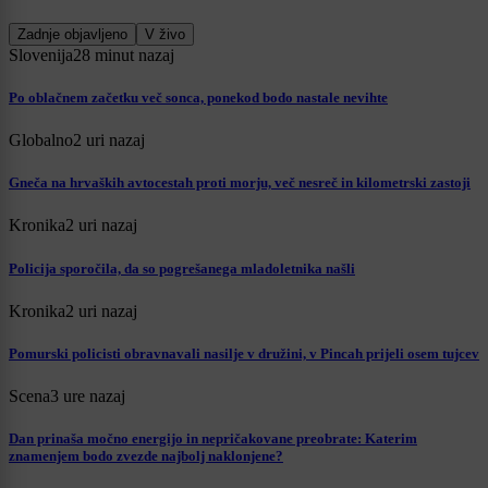
Zadnje objavljeno
V živo
Slovenija
28 minut nazaj
Po oblačnem začetku več sonca, ponekod bodo nastale nevihte
Globalno
2 uri nazaj
Gneča na hrvaških avtocestah proti morju, več nesreč in kilometrski zastoji
Kronika
2 uri nazaj
Policija sporočila, da so pogrešanega mladoletnika našli
Kronika
2 uri nazaj
Pomurski policisti obravnavali nasilje v družini, v Pincah prijeli osem tujcev
Scena
3 ure nazaj
Dan prinaša močno energijo in nepričakovane preobrate: Katerim
znamenjem bodo zvezde najbolj naklonjene?