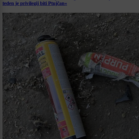
teden je privilegij biti Ptujčan«