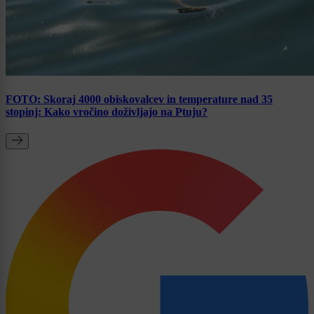
FOTO: Skoraj 4000 obiskovalcev in temperature nad 35
stopinj: Kako vročino doživljajo na Ptuju?