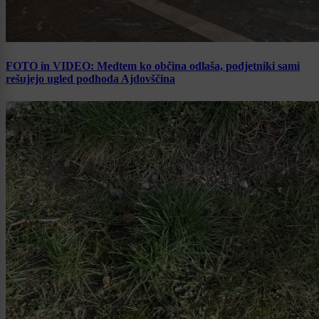
FOTO in VIDEO: Medtem ko občina odlaša, podjetniki sami
rešujejo ugled podhoda Ajdovščina