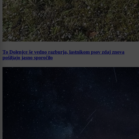
To Dolenjce še vedno razburja, lastnikom psov zdaj znova
pošiljajo jasno sporočilo