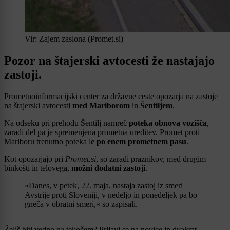
Vir: Zajem zaslona (Promet.si)
Pozor na štajerski avtocesti že nastajajo
zastoji.
Prometnoinformacijski center za državne ceste opozarja na zastoje
na štajerski avtocesti
med Mariborom
in
Šentiljem
.
Na odseku pri prehodu Šentilj namreč
poteka obnova vozišča
,
zaradi del pa je spremenjena prometna ureditev. Promet proti
Mariboru trenutno poteka l
e po enem prometnem pasu
.
Kot opozarjajo pri
Promet.si
, so zaradi praznikov, med drugim
binkošti in telovega,
možni dodatni zastoji
.
»Danes, v petek, 22. maja, nastaja zastoj iz smeri
Avstrije proti Sloveniji, v nedeljo in ponedeljek pa bo
gneča v obratni smeri,« so zapisali.
Želiš biti vedno na tekočem? Prijavi se na novice in dvakrat