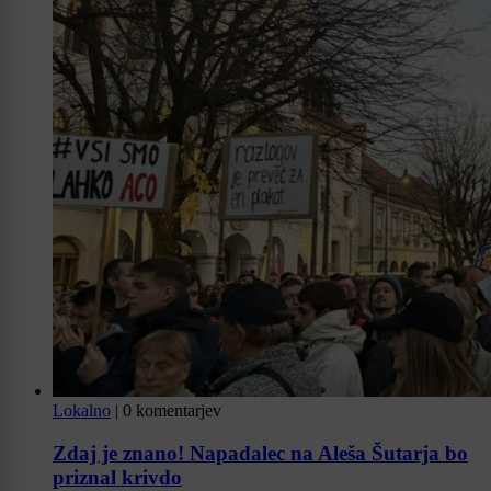
Lokalno
|
0 komentarjev
Zdaj je znano! Napadalec na Aleša Šutarja bo
priznal krivdo