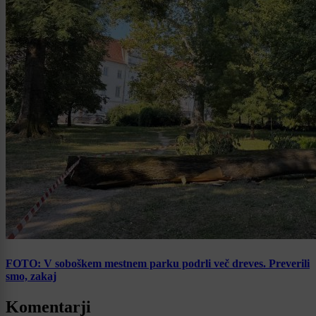
FOTO: V soboškem mestnem parku podrli več dreves. Preverili
smo, zakaj
Komentarji