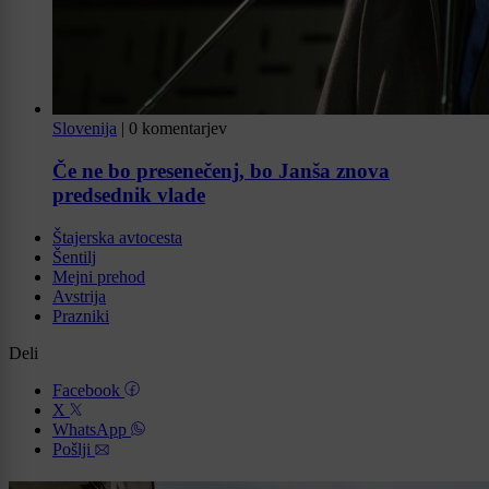
Slovenija
|
0 komentarjev
Če ne bo presenečenj, bo Janša znova
predsednik vlade
Štajerska avtocesta
Šentilj
Mejni prehod
Avstrija
Prazniki
Deli
Facebook
X
WhatsApp
Pošlji