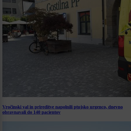
Vročinski val in prireditve napolnili ptujsko urgenco, dnevno
obravnavali do 140 pacientov