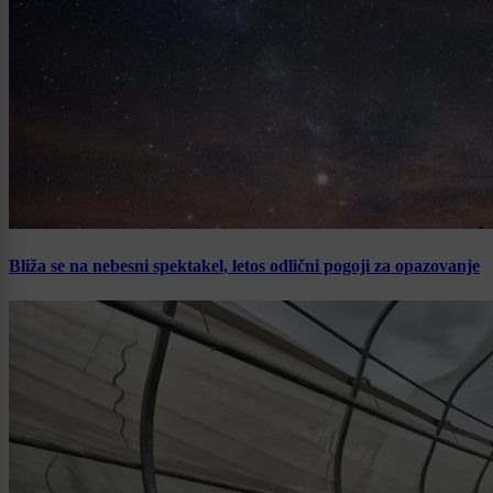
Bliža se na nebesni spektakel, letos odlični pogoji za opazovanje