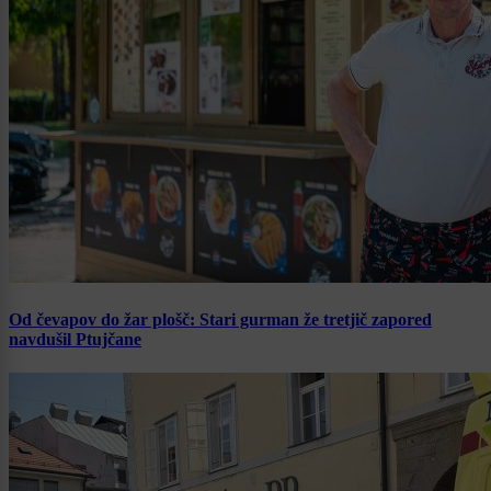
Od čevapov do žar plošč: Stari gurman že tretjič zapored
navdušil Ptujčane