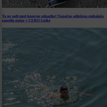
To ne sodi med kosovne odpadke! Napačno odložena embalaža
zanetila požar v CERO Gajke