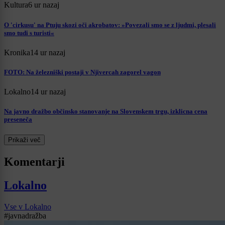
Kultura
6 ur nazaj
O 'cirkusu' na Ptuju skozi oči akrobatov: »Povezali smo se z ljudmi, plesali
smo tudi s turisti«
Kronika
14 ur nazaj
FOTO: Na železniški postaji v Njivercah zagorel vagon
Lokalno
14 ur nazaj
Na javno dražbo občinsko stanovanje na Slovenskem trgu, izklicna cena
preseneča
Prikaži več
Komentarji
Lokalno
Vse v Lokalno
#javnadražba