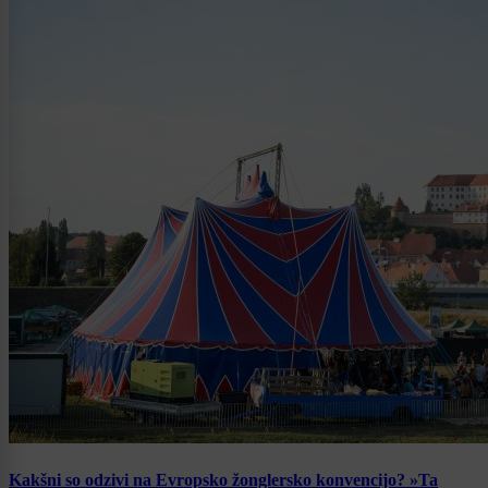
Kakšni so odzivi na Evropsko žonglersko konvencijo? »Ta