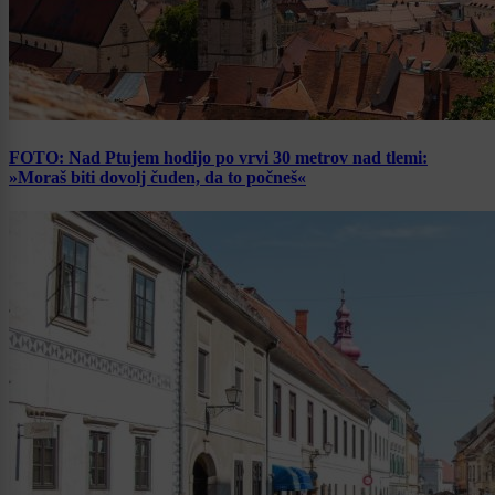
FOTO: Nad Ptujem hodijo po vrvi 30 metrov nad tlemi:
»Moraš biti dovolj čuden, da to počneš«