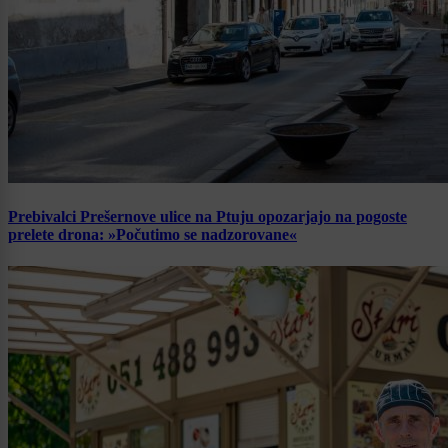
Prebivalci Prešernove ulice na Ptuju opozarjajo na pogoste
prelete drona: »Počutimo se nadzorovane«