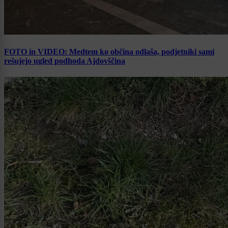
FOTO in VIDEO: Medtem ko občina odlaša, podjetniki sami
rešujejo ugled podhoda Ajdovščina