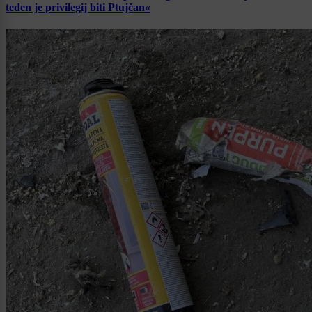
teden je privilegij biti Ptujčan«