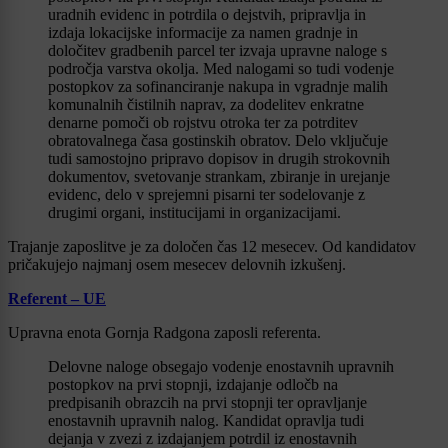
uradnih evidenc in potrdila o dejstvih, pripravlja in
izdaja lokacijske informacije za namen gradnje in
določitev gradbenih parcel ter izvaja upravne naloge s
področja varstva okolja. Med nalogami so tudi vodenje
postopkov za sofinanciranje nakupa in vgradnje malih
komunalnih čistilnih naprav, za dodelitev enkratne
denarne pomoči ob rojstvu otroka ter za potrditev
obratovalnega časa gostinskih obratov. Delo vključuje
tudi samostojno pripravo dopisov in drugih strokovnih
dokumentov, svetovanje strankam, zbiranje in urejanje
evidenc, delo v sprejemni pisarni ter sodelovanje z
drugimi organi, institucijami in organizacijami.
Trajanje zaposlitve je za določen čas 12 mesecev. Od kandidatov
pričakujejo najmanj osem mesecev delovnih izkušenj.
Referent – UE
Upravna enota Gornja Radgona zaposli referenta.
Delovne naloge obsegajo vodenje enostavnih upravnih
postopkov na prvi stopnji, izdajanje odločb na
predpisanih obrazcih na prvi stopnji ter opravljanje
enostavnih upravnih nalog. Kandidat opravlja tudi
dejanja v zvezi z izdajanjem potrdil iz enostavnih