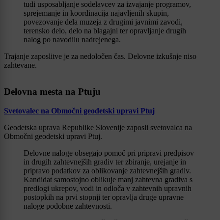
tudi usposabljanje sodelavcev za izvajanje programov,
sprejemanje in koordinacija najavljenih skupin,
povezovanje dela muzeja z drugimi javnimi zavodi,
terensko delo, delo na blagajni ter opravljanje drugih
nalog po navodilu nadrejenega.
Trajanje zaposlitve je za nedoločen čas. Delovne izkušnje niso
zahtevane.
Delovna mesta na Ptuju
Svetovalec na Območni geodetski upravi Ptuj
Geodetska uprava Republike Slovenije zaposli svetovalca na
Območni geodetski upravi Ptuj.
Delovne naloge obsegajo pomoč pri pripravi predpisov
in drugih zahtevnejših gradiv ter zbiranje, urejanje in
pripravo podatkov za oblikovanje zahtevnejših gradiv.
Kandidat samostojno oblikuje manj zahtevna gradiva s
predlogi ukrepov, vodi in odloča v zahtevnih upravnih
postopkih na prvi stopnji ter opravlja druge upravne
naloge podobne zahtevnosti.