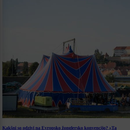
Kakšni so odzivi na Evropsko žonglersko konvencijo? »Ta