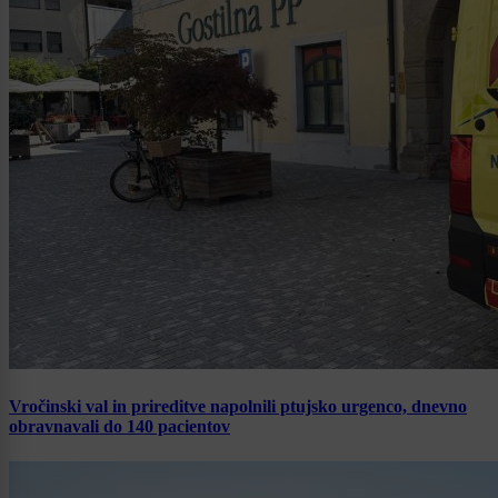
Vročinski val in prireditve napolnili ptujsko urgenco, dnevno
obravnavali do 140 pacientov