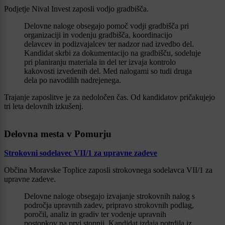
Podjetje Nival Invest zaposli vodjo gradbišča.
Delovne naloge obsegajo pomoč vodji gradbišča pri
organizaciji in vodenju gradbišča, koordinacijo
delavcev in podizvajalcev ter nadzor nad izvedbo del.
Kandidat skrbi za dokumentacijo na gradbišču, sodeluje
pri planiranju materiala in del ter izvaja kontrolo
kakovosti izvedenih del. Med nalogami so tudi druga
dela po navodilih nadrejenega.
Trajanje zaposlitve je za nedoločen čas. Od kandidatov pričakujejo
tri leta delovnih izkušenj.
Delovna mesta v Pomurju
Strokovni sodelavec VII/1 za upravne zadeve
Občina Moravske Toplice zaposli strokovnega sodelavca VII/1 za
upravne zadeve.
Delovne naloge obsegajo izvajanje strokovnih nalog s
področja upravnih zadev, pripravo strokovnih podlag,
poročil, analiz in gradiv ter vodenje upravnih
postopkov na prvi stopnji. Kandidat izdaja potrdila iz