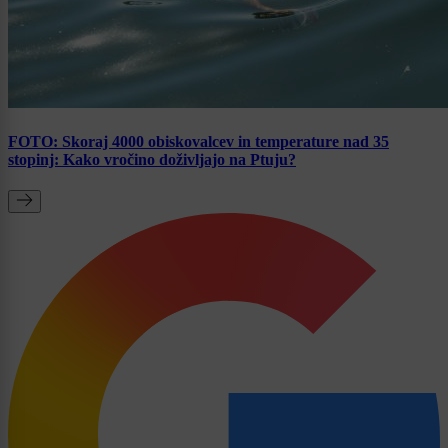
FOTO: Skoraj 4000 obiskovalcev in temperature nad 35
stopinj: Kako vročino doživljajo na Ptuju?