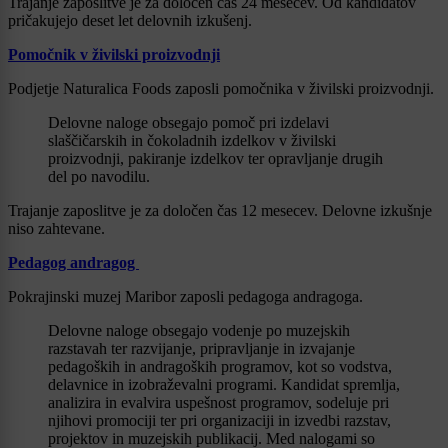
Trajanje zaposlitve je za določen čas 24 mesecev. Od kandidatov
pričakujejo deset let delovnih izkušenj.
Pomočnik v živilski proizvodnji
Podjetje Naturalica Foods zaposli pomočnika v živilski proizvodnji.
Delovne naloge obsegajo pomoč pri izdelavi
slaščičarskih in čokoladnih izdelkov v živilski
proizvodnji, pakiranje izdelkov ter opravljanje drugih
del po navodilu.
Trajanje zaposlitve je za določen čas 12 mesecev. Delovne izkušnje
niso zahtevane.
Pedagog andragog
Pokrajinski muzej Maribor zaposli pedagoga andragoga.
Delovne naloge obsegajo vodenje po muzejskih
razstavah ter razvijanje, pripravljanje in izvajanje
pedagoških in andragoških programov, kot so vodstva,
delavnice in izobraževalni programi. Kandidat spremlja,
analizira in evalvira uspešnost programov, sodeluje pri
njihovi promociji ter pri organizaciji in izvedbi razstav,
projektov in muzejskih publikacij. Med nalogami so