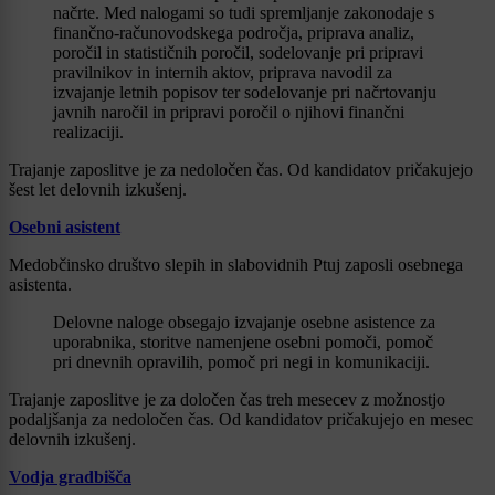
načrte. Med nalogami so tudi spremljanje zakonodaje s
finančno-računovodskega področja, priprava analiz,
poročil in statističnih poročil, sodelovanje pri pripravi
pravilnikov in internih aktov, priprava navodil za
izvajanje letnih popisov ter sodelovanje pri načrtovanju
javnih naročil in pripravi poročil o njihovi finančni
realizaciji.
Trajanje zaposlitve je za nedoločen čas. Od kandidatov pričakujejo
šest let delovnih izkušenj.
Osebni asistent
Medobčinsko društvo slepih in slabovidnih Ptuj zaposli osebnega
asistenta.
Delovne naloge obsegajo izvajanje osebne asistence za
uporabnika, storitve namenjene osebni pomoči, pomoč
pri dnevnih opravilih, pomoč pri negi in komunikaciji.
Trajanje zaposlitve je za določen čas treh mesecev z možnostjo
podaljšanja za nedoločen čas. Od kandidatov pričakujejo en mesec
delovnih izkušenj.
Vodja gradbišča