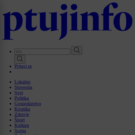
Skip
to
main
content
Prijavi se
Lokalno
Slovenija
Svet
Politika
Gospodarstvo
Kronika
Zdravje
Šport
Kultura
Scena