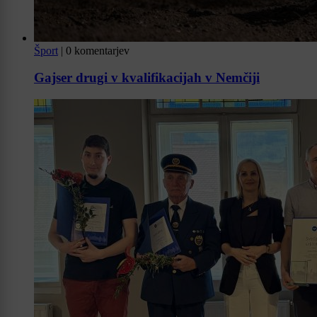
Šport
|
0 komentarjev
Gajser drugi v kvalifikacijah v Nemčiji