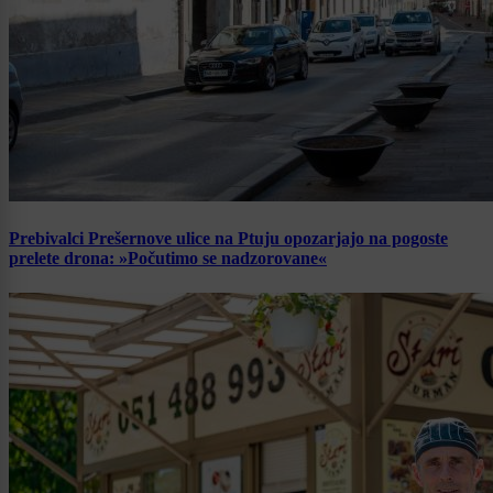
Prebivalci Prešernove ulice na Ptuju opozarjajo na pogoste
prelete drona: »Počutimo se nadzorovane«