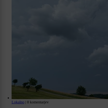
Lokalno
|
0 komentarjev