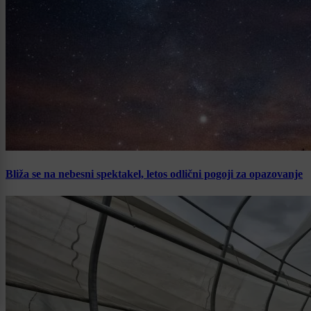
Bliža se na nebesni spektakel, letos odlični pogoji za opazovanje