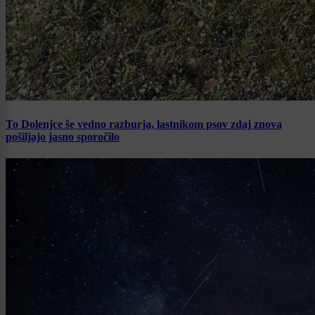
To Dolenjce še vedno razburja, lastnikom psov zdaj znova
pošiljajo jasno sporočilo