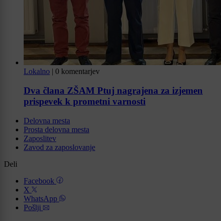
Lokalno
|
0 komentarjev
Dva člana ZŠAM Ptuj nagrajena za izjemen
prispevek k prometni varnosti
Delovna mesta
Prosta delovna mesta
Zaposlitev
Zavod za zaposlovanje
Deli
Facebook
X
WhatsApp
Pošlji