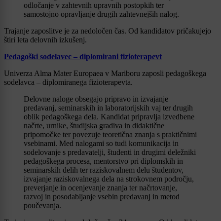
odločanje v zahtevnih upravnih postopkih ter
samostojno opravljanje drugih zahtevnejših nalog.
Trajanje zaposlitve je za nedoločen čas. Od kandidatov pričakujejo
štiri leta delovnih izkušenj.
Pedagoški sodelavec – diplomirani fizioterapevt
Univerza Alma Mater Europaea v Mariboru zaposli pedagoškega
sodelavca – diplomiranega fizioterapevta.
Delovne naloge obsegajo pripravo in izvajanje
predavanj, seminarskih in laboratorijskih vaj ter drugih
oblik pedagoškega dela. Kandidat pripravlja izvedbene
načrte, urnike, študijska gradiva in didaktične
pripomočke ter povezuje teoretična znanja s praktičnimi
vsebinami. Med nalogami so tudi komunikacija in
sodelovanje s predavatelji, študenti in drugimi deležniki
pedagoškega procesa, mentorstvo pri diplomskih in
seminarskih delih ter raziskovalnem delu študentov,
izvajanje raziskovalnega dela na strokovnem področju,
preverjanje in ocenjevanje znanja ter načrtovanje,
razvoj in posodabljanje vsebin predavanj in metod
poučevanja.