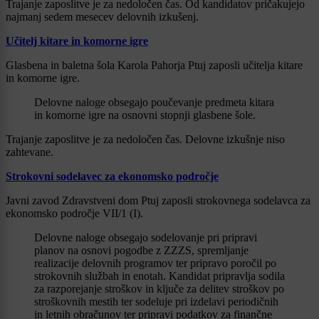
Trajanje zaposlitve je za nedoločen čas. Od kandidatov pričakujejo
najmanj sedem mesecev delovnih izkušenj.
Učitelj kitare in komorne igre
Glasbena in baletna šola Karola Pahorja Ptuj zaposli učitelja kitare
in komorne igre.
Delovne naloge obsegajo poučevanje predmeta kitara
in komorne igre na osnovni stopnji glasbene šole.
Trajanje zaposlitve je za nedoločen čas. Delovne izkušnje niso
zahtevane.
Strokovni sodelavec za ekonomsko področje
Javni zavod Zdravstveni dom Ptuj zaposli strokovnega sodelavca za
ekonomsko področje VII/1 (I).
Delovne naloge obsegajo sodelovanje pri pripravi
planov na osnovi pogodbe z ZZZS, spremljanje
realizacije delovnih programov ter pripravo poročil po
strokovnih službah in enotah. Kandidat pripravlja sodila
za razporejanje stroškov in ključe za delitev stroškov po
stroškovnih mestih ter sodeluje pri izdelavi periodičnih
in letnih obračunov ter pripravi podatkov za finančne