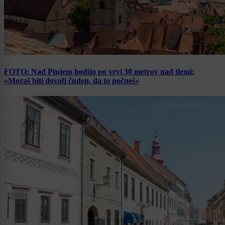
FOTO: Nad Ptujem hodijo po vrvi 30 metrov nad tlemi:
»Moraš biti dovolj čuden, da to počneš«