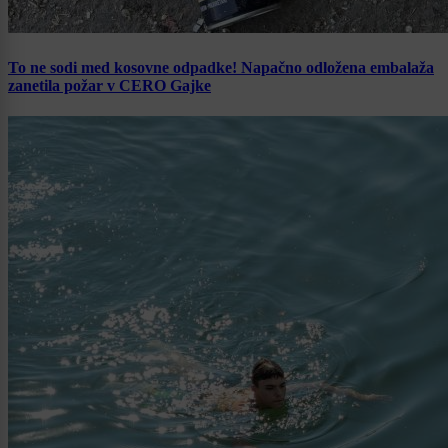
To ne sodi med kosovne odpadke! Napačno odložena embalaža
zanetila požar v CERO Gajke