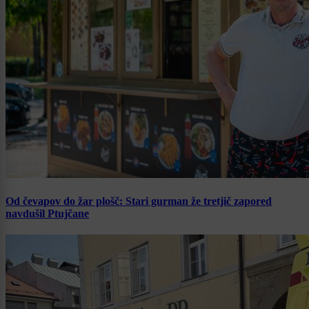
Od čevapov do žar plošč: Stari gurman že tretjič zapored
navdušil Ptujčane