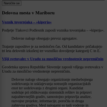
Naročite se
Delovna mesta v Mariboru
Voznik tovornjaka – »kiperja«
Podjetje Tlakovci Podlesnik zaposli voznika tovornjaka – »kiperja«.
Delovne naloge obsegajo prevoz agregatov.
Trajanje zaposlitve je za nedoločen čas. Od kandidatov pričakujejo
tri leta delovnih izkušenj ter vozniško dovoljenje kategorij C in E.
Višji svetovalec v Uradu za množično vrednotenje nepremičnin
Geodetska uprava Republike Slovenije zaposli višjega svetovalca v
Uradu za množično vrednotenje nepremičnin.
Delovne naloge obsegajo organiziranje medsebojnega
sodelovanja in usklajevanja notranjih organizacijskih
enot ter sodelovanja z drugimi organi. Kandidat
sodeluje pri oblikovanju sistemskih rešitev in pripravi
najzahtevnejših gradiv, samostojno pripravlja analize,
razvojne projekte, informacije, poročila in druga
zahtevna gradiva. Med nalogami so tudi vodenje in