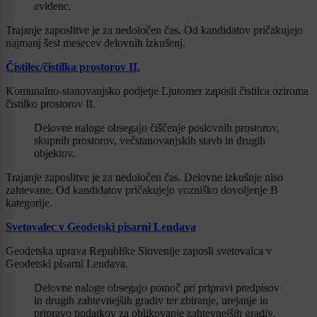
evidenc.
Trajanje zaposlitve je za nedoločen čas. Od kandidatov pričakujejo
najmanj šest mesecev delovnih izkušenj.
Čistilec/čistilka prostorov II.
Komunalno-stanovanjsko podjetje Ljutomer zaposli čistilca oziroma
čistilko prostorov II.
Delovne naloge obsegajo čiščenje poslovnih prostorov,
skupnih prostorov, večstanovanjskih stavb in drugih
objektov.
Trajanje zaposlitve je za nedoločen čas. Delovne izkušnje niso
zahtevane. Od kandidatov pričakujejo vozniško dovoljenje B
kategorije.
Svetovalec v Geodetski pisarni Lendava
Geodetska uprava Republike Slovenije zaposli svetovalca v
Geodetski pisarni Lendava.
Delovne naloge obsegajo pomoč pri pripravi predpisov
in drugih zahtevnejših gradiv ter zbiranje, urejanje in
pripravo podatkov za oblikovanje zahtevnejših gradiv.