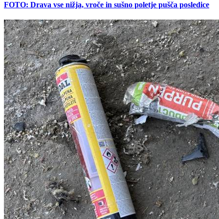
FOTO: Drava vse nižja, vroče in sušno poletje pušča posledice