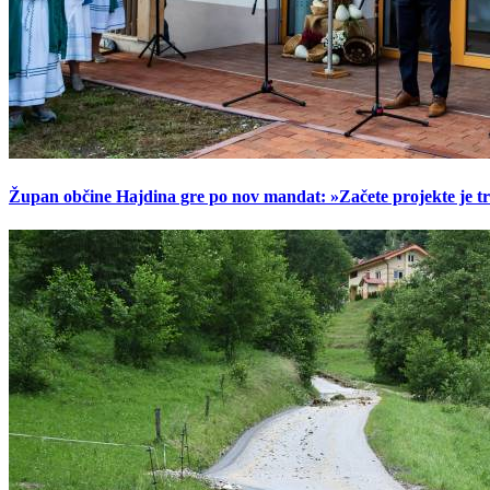
Župan občine Hajdina gre po nov mandat: »Začete projekte je t