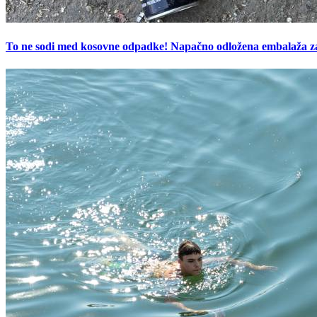
To ne sodi med kosovne odpadke! Napačno odložena embalaža z