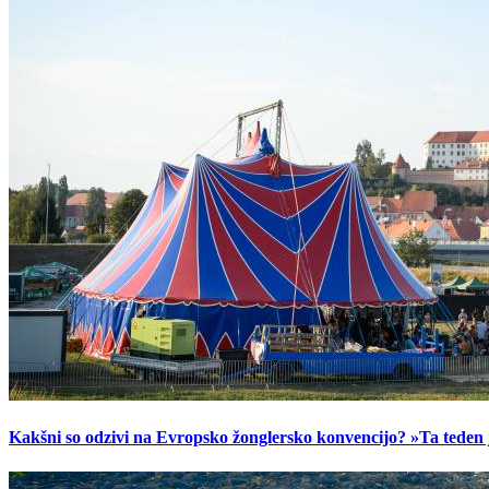
Kakšni so odzivi na Evropsko žonglersko konvencijo? »Ta teden je