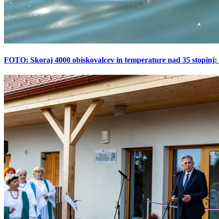
FOTO: Skoraj 4000 obiskovalcev in temperature nad 35 stopinj: 