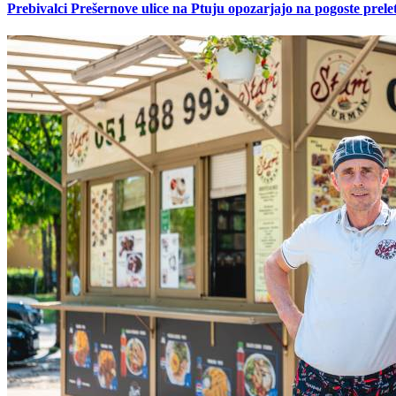
Prebivalci Prešernove ulice na Ptuju opozarjajo na pogoste pre