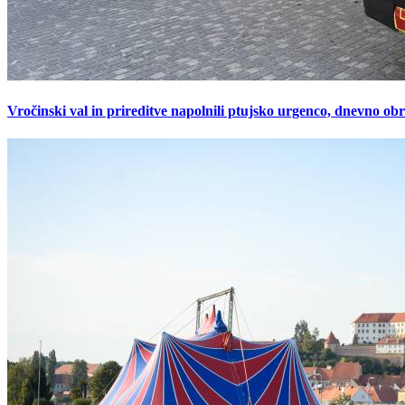
Vročinski val in prireditve napolnili ptujsko urgenco, dnevno ob