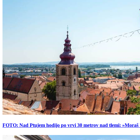
FOTO: Nad Ptujem hodijo po vrvi 30 metrov nad tlemi: »Moraš bi