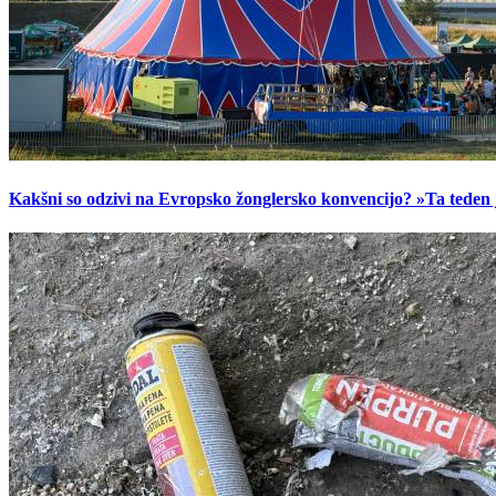
Kakšni so odzivi na Evropsko žonglersko konvencijo? »Ta teden je