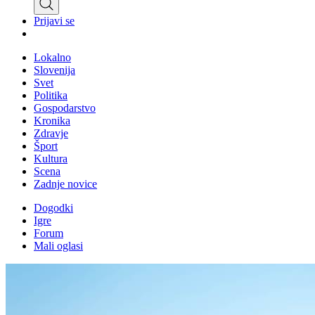
Prijavi se
Lokalno
Slovenija
Svet
Politika
Gospodarstvo
Kronika
Zdravje
Šport
Kultura
Scena
Zadnje novice
Dogodki
Igre
Forum
Mali oglasi