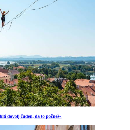
ti dovolj čuden, da to počneš«