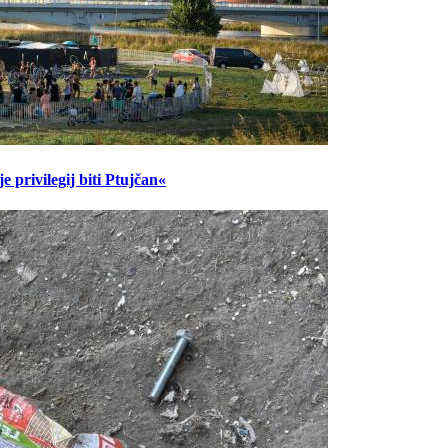
 privilegij biti Ptujčan«