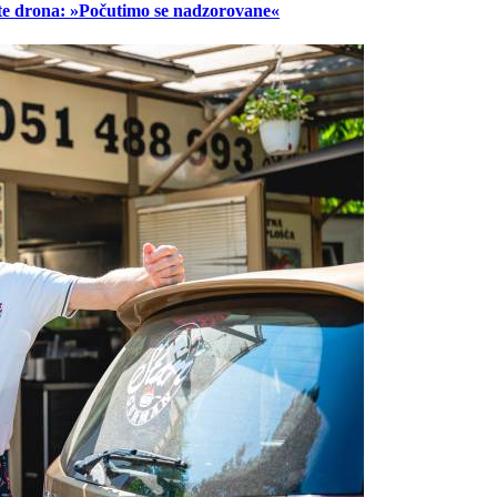
lete drona: »Počutimo se nadzorovane«
Prijavi se na cajtng