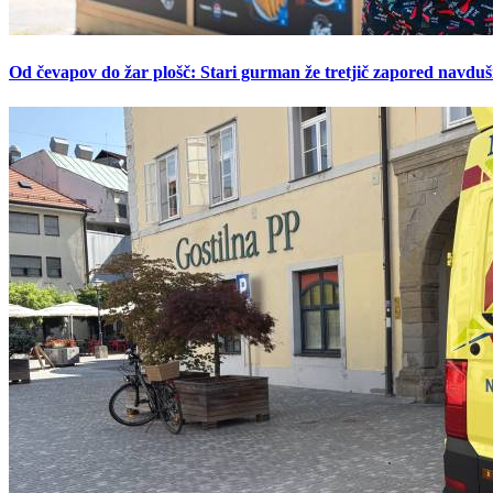
Od čevapov do žar plošč: Stari gurman že tretjič zapored navduš