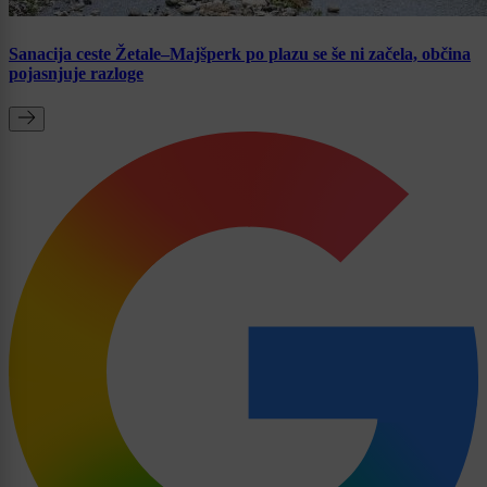
Sanacija ceste Žetale–Majšperk po plazu se še ni začela, občina
pojasnjuje razloge