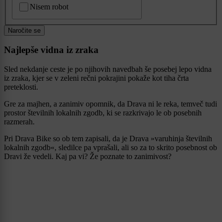
Nisem robot
Naročite se
Najlepše vidna iz zraka
Sled nekdanje ceste je po njihovih navedbah še posebej lepo vidna
iz zraka, kjer se v zeleni rečni pokrajini pokaže kot tiha črta
preteklosti.
Gre za majhen, a zanimiv opomnik, da Drava ni le reka, temveč tudi
prostor številnih lokalnih zgodb, ki se razkrivajo le ob posebnih
razmerah.
Pri Drava Bike so ob tem zapisali, da je Drava »varuhinja številnih
lokalnih zgodb«, sledilce pa vprašali, ali so za to skrito posebnost ob
Dravi že vedeli. Kaj pa vi? Že poznate to zanimivost?