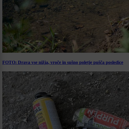
FOTO: Drava vse nižja, vroče in sušno poletje pušča posledice