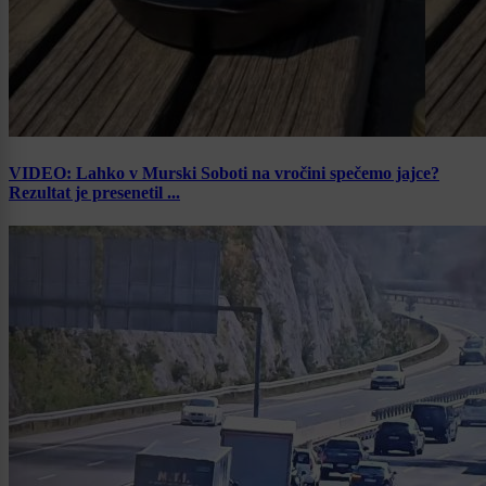
VIDEO: Lahko v Murski Soboti na vročini spečemo jajce?
Rezultat je presenetil ...