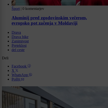
Šport
|
0 komentarjev
Aluminij pred zgodovinskim večerom,
evropsko pot začenja v Moldaviji
Drava
Drava bike
Zanimivost
Preteklost
del ceste
Deli
Facebook
X
WhatsApp
Pošlji