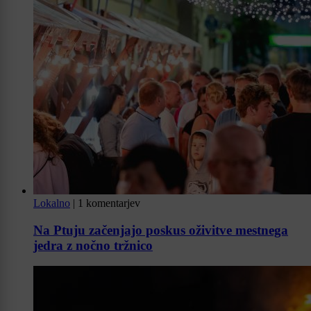
Lokalno
|
1 komentarjev
Na Ptuju začenjajo poskus oživitve mestnega
jedra z nočno tržnico