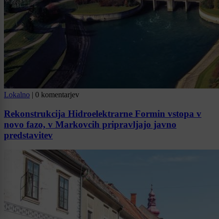
Lokalno
|
0 komentarjev
Rekonstrukcija Hidroelektrarne Formin vstopa v
novo fazo, v Markovcih pripravljajo javno
predstavitev