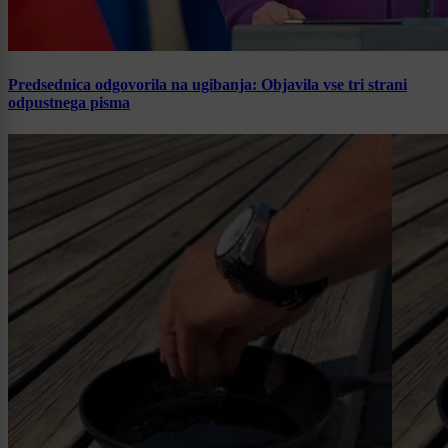
Predsednica odgovorila na ugibanja: Objavila vse tri strani
odpustnega pisma