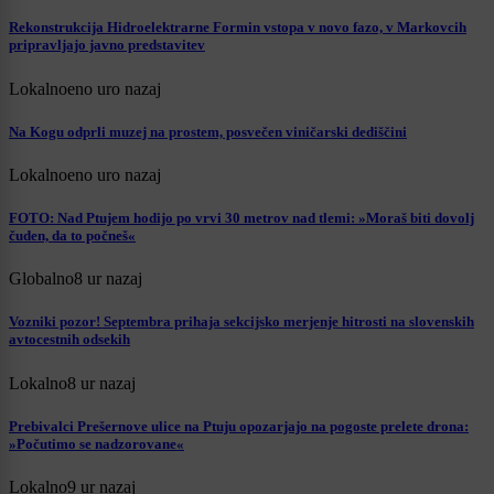
Rekonstrukcija Hidroelektrarne Formin vstopa v novo fazo, v Markovcih
pripravljajo javno predstavitev
Lokalno
eno uro nazaj
Na Kogu odprli muzej na prostem, posvečen viničarski dediščini
Lokalno
eno uro nazaj
FOTO: Nad Ptujem hodijo po vrvi 30 metrov nad tlemi: »Moraš biti dovolj
čuden, da to počneš«
Globalno
8 ur nazaj
Vozniki pozor! Septembra prihaja sekcijsko merjenje hitrosti na slovenskih
avtocestnih odsekih
Lokalno
8 ur nazaj
Prebivalci Prešernove ulice na Ptuju opozarjajo na pogoste prelete drona:
»Počutimo se nadzorovane«
Lokalno
9 ur nazaj