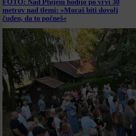
FOTO: Nad Ptujem hodijo po vrvi 30
metrov nad tlemi: »Moraš biti dovolj
čuden, da to počneš«