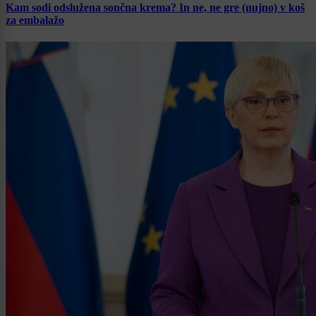
Kam sodi odslužena sončna krema? In ne, ne gre (nujno) v koš
za embalažo