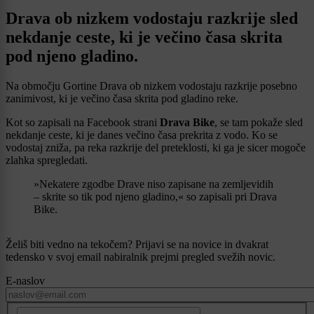
Drava ob nizkem vodostaju razkrije sled
nekdanje ceste, ki je večino časa skrita
pod njeno gladino.
Na območju Gortine Drava ob nizkem vodostaju razkrije posebno
zanimivost, ki je večino časa skrita pod gladino reke.
Kot so zapisali na Facebook strani
Drava Bike
, se tam pokaže sled
nekdanje ceste, ki je danes večino časa prekrita z vodo. Ko se
vodostaj zniža, pa reka razkrije del preteklosti, ki ga je sicer mogoče
zlahka spregledati.
»Nekatere zgodbe Drave niso zapisane na zemljevidih
– skrite so tik pod njeno gladino,« so zapisali pri Drava
Bike.
Želiš biti vedno na tekočem? Prijavi se na novice in dvakrat
tedensko v svoj email nabiralnik prejmi pregled svežih novic.
E-naslov
CAPTCHA