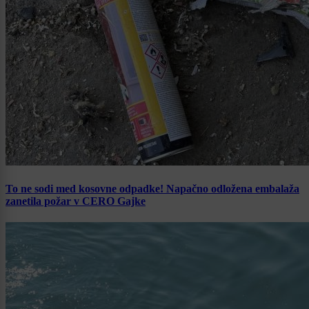
To ne sodi med kosovne odpadke! Napačno odložena embalaža
zanetila požar v CERO Gajke