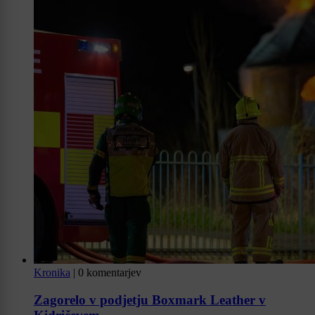
Kronika
|
0 komentarjev
Zagorelo v podjetju Boxmark Leather v