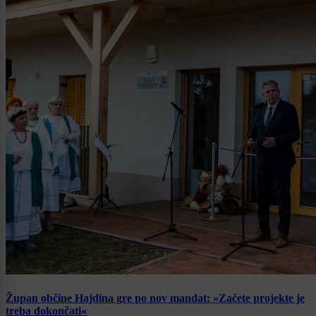
Župan občine Hajdina gre po nov mandat: »Začete projekte je
treba dokončati«