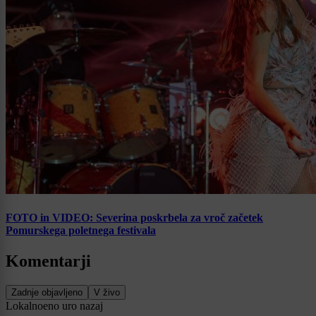
FOTO in VIDEO: Severina poskrbela za vroč začetek
Pomurskega poletnega festivala
Komentarji
Zadnje objavljeno
V živo
Lokalno
eno uro nazaj