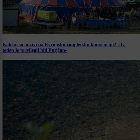
Kakšni so odzivi na Evropsko žonglersko konvencijo? »Ta
teden je privilegij biti Ptujčan«