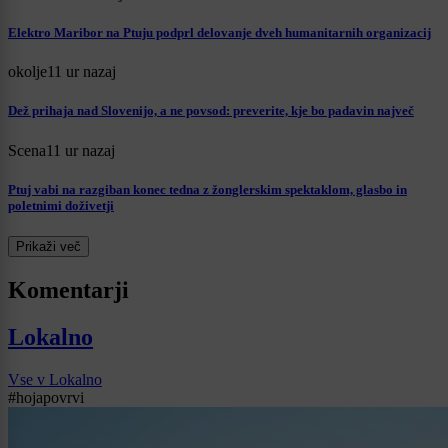
Elektro Maribor na Ptuju podprl delovanje dveh humanitarnih organizacij
okolje
11 ur nazaj
Dež prihaja nad Slovenijo, a ne povsod: preverite, kje bo padavin največ
Scena
11 ur nazaj
Ptuj vabi na razgiban konec tedna z žonglerskim spektaklom, glasbo in
poletnimi doživetji
Prikaži več
Komentarji
Lokalno
Vse v Lokalno
#hojapovrvi