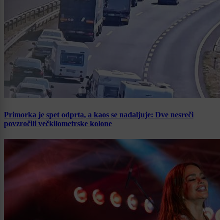
Primorka je spet odprta, a kaos se nadaljuje: Dve nesreči
povzročili večkilometrske kolone