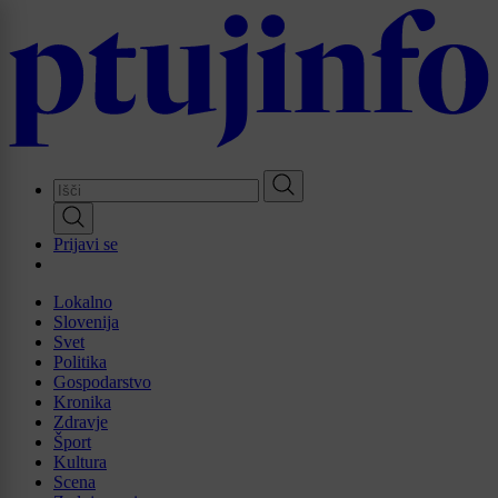
Skip
to
main
content
Prijavi se
Lokalno
Slovenija
Svet
Politika
Gospodarstvo
Kronika
Zdravje
Šport
Kultura
Scena