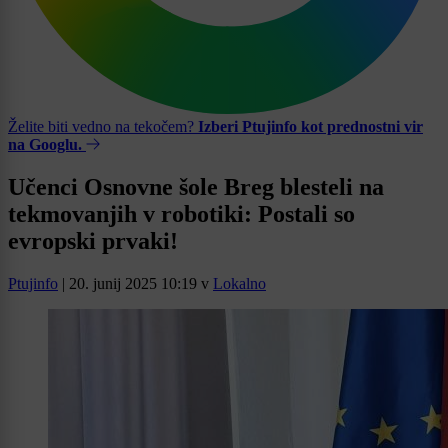
Želite biti vedno na tekočem?
Izberi Ptujinfo kot prednostni vir
na Googlu.
Učenci Osnovne šole Breg blesteli na
tekmovanjih v robotiki: Postali so
evropski prvaki!
Ptujinfo
|
20. junij 2025 10:19
v
Lokalno