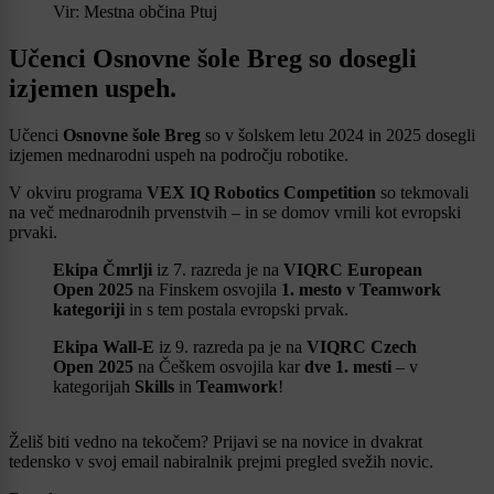
Vir: Mestna občina Ptuj
Učenci Osnovne šole Breg so dosegli
izjemen uspeh.
Učenci
Osnovne šole Breg
so v šolskem letu 2024 in 2025 dosegli
izjemen mednarodni uspeh na področju robotike.
V okviru programa
VEX IQ Robotics Competition
so tekmovali
na več mednarodnih prvenstvih – in se domov vrnili kot evropski
prvaki.
Ekipa Čmrlji
iz 7. razreda je na
VIQRC European
Open 2025
na Finskem osvojila
1. mesto v Teamwork
kategoriji
in s tem postala evropski prvak.
Ekipa Wall-E
iz 9. razreda pa je na
VIQRC Czech
Open 2025
na Češkem osvojila kar
dve 1. mesti
– v
kategorijah
Skills
in
Teamwork
!
Želiš biti vedno na tekočem? Prijavi se na novice in dvakrat
tedensko v svoj email nabiralnik prejmi pregled svežih novic.