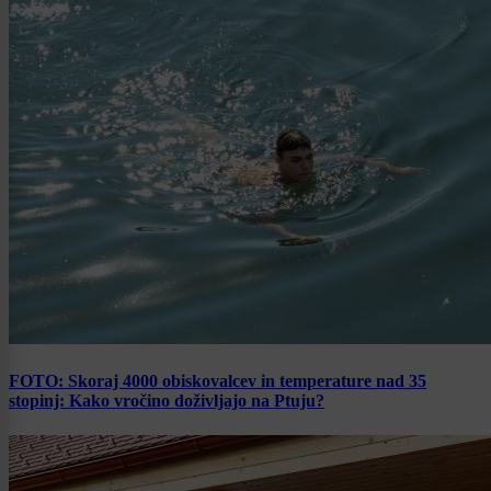
FOTO: Skoraj 4000 obiskovalcev in temperature nad 35
stopinj: Kako vročino doživljajo na Ptuju?