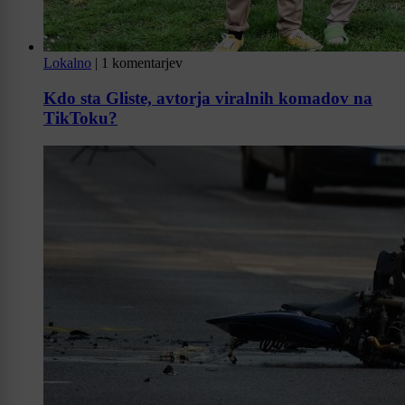
Lokalno
|
1 komentarjev
Kdo sta Gliste, avtorja viralnih komadov na
TikToku?