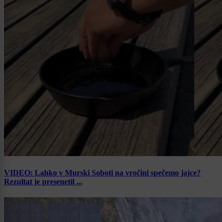
VIDEO: Lahko v Murski Soboti na vročini spečemo jajce?
Rezultat je presenetil ...