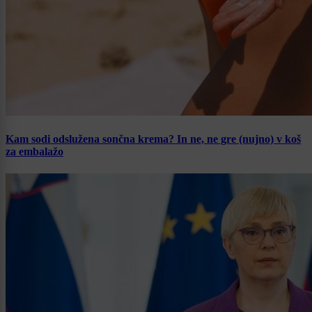
Kam sodi odslužena sončna krema? In ne, ne gre (nujno) v koš
za embalažo