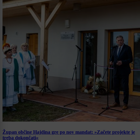
Župan občine Hajdina gre po nov mandat: »Začete projekte je
treba dokončati«