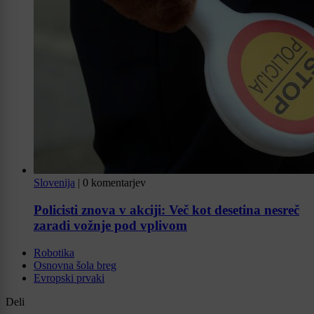
Slovenija
|
0 komentarjev
Policisti znova v akciji: Več kot desetina nesreč
zaradi vožnje pod vplivom
Robotika
Osnovna šola breg
Evropski prvaki
Deli