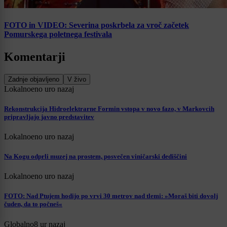
FOTO in VIDEO: Severina poskrbela za vroč začetek
Pomurskega poletnega festivala
Komentarji
Zadnje objavljeno
V živo
Lokalno
eno uro nazaj
Rekonstrukcija Hidroelektrarne Formin vstopa v novo fazo, v Markovcih
pripravljajo javno predstavitev
Lokalno
eno uro nazaj
Na Kogu odprli muzej na prostem, posvečen viničarski dediščini
Lokalno
eno uro nazaj
FOTO: Nad Ptujem hodijo po vrvi 30 metrov nad tlemi: »Moraš biti dovolj
čuden, da to počneš«
Globalno
8 ur nazaj