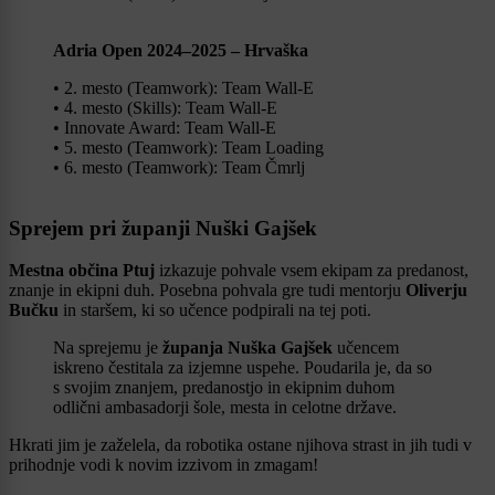
Adria Open 2024–2025 – Hrvaška
• 2. mesto (Teamwork): Team Wall-E
• 4. mesto (Skills): Team Wall-E
• Innovate Award: Team Wall-E
• 5. mesto (Teamwork): Team Loading
• 6. mesto (Teamwork): Team Čmrlj
Sprejem pri županji Nuški Gajšek
Mestna občina Ptuj
izkazuje pohvale vsem ekipam za predanost,
znanje in ekipni duh. Posebna pohvala gre tudi mentorju
Oliverju
Bučku
in staršem, ki so učence podpirali na tej poti.
Na sprejemu je
županja Nuška Gajšek
učencem
iskreno čestitala za izjemne uspehe. Poudarila je, da so
s svojim znanjem, predanostjo in ekipnim duhom
odlični ambasadorji šole, mesta in celotne države.
Hkrati jim je zaželela, da robotika ostane njihova strast in jih tudi v
prihodnje vodi k novim izzivom in zmagam!