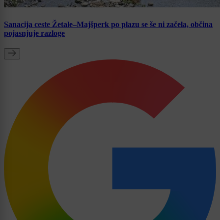
Sanacija ceste Žetale–Majšperk po plazu se še ni začela, občina
pojasnjuje razloge