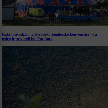
Kakšni so odzivi na Evropsko žonglersko konvencijo? »Ta
teden je privilegij biti Ptujčan«