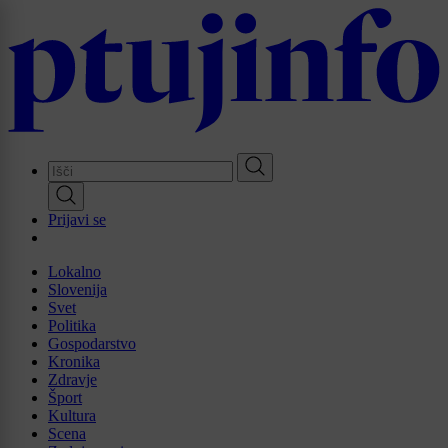
Skip
to
main
content
Prijavi se
Lokalno
Slovenija
Svet
Politika
Gospodarstvo
Kronika
Zdravje
Šport
Kultura
Scena