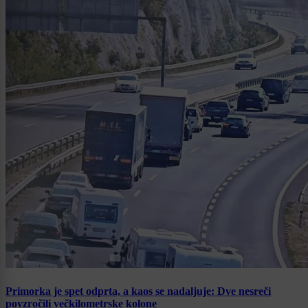
Primorka je spet odprta, a kaos se nadaljuje: Dve nesreči
povzročili večkilometrske kolone