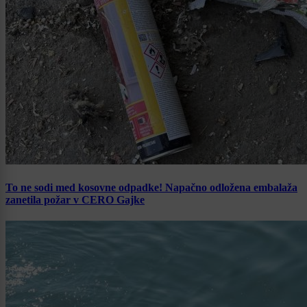
To ne sodi med kosovne odpadke! Napačno odložena embalaža
zanetila požar v CERO Gajke