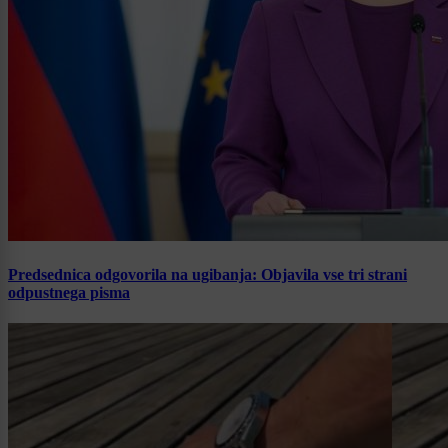
Predsednica odgovorila na ugibanja: Objavila vse tri strani
odpustnega pisma