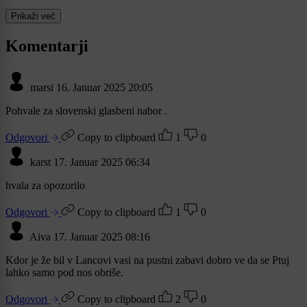
Prikaži več
Komentarji
marsi
16. Januar 2025 20:05
Pohvale za slovenski glasbeni nabor .
Odgovori
Copy to clipboard
1
0
karst
17. Januar 2025 06:34
hvala za opozorilo
Odgovori
Copy to clipboard
1
0
Aiva
17. Januar 2025 08:16
Kdor je že bil v Lancovi vasi na pustni zabavi dobro ve da se Ptuj
lahko samo pod nos obriše.
Odgovori
Copy to clipboard
2
0