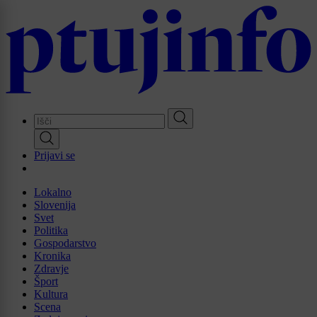
Skip
to
main
content
Prijavi se
Lokalno
Slovenija
Svet
Politika
Gospodarstvo
Kronika
Zdravje
Šport
Kultura
Scena