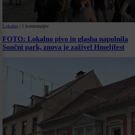
Lokalno
|
1 komentarjev
FOTO: Lokalno pivo in glasba napolnila
Sončni park, znova je zaživel Hmeljfest