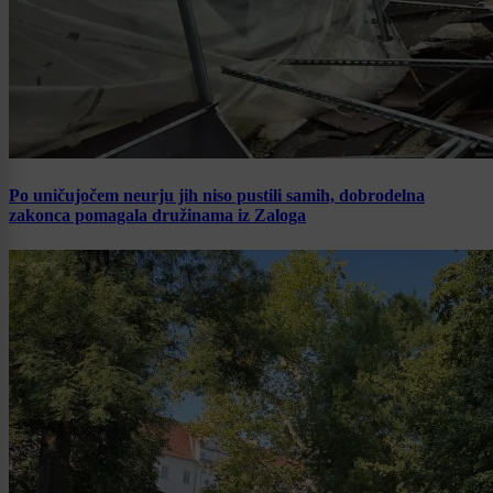
Po uničujočem neurju jih niso pustili samih, dobrodelna
zakonca pomagala družinama iz Zaloga