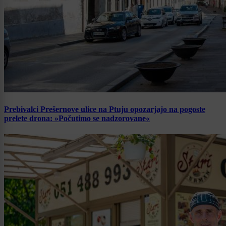
Prebivalci Prešernove ulice na Ptuju opozarjajo na pogoste
prelete drona: »Počutimo se nadzorovane«