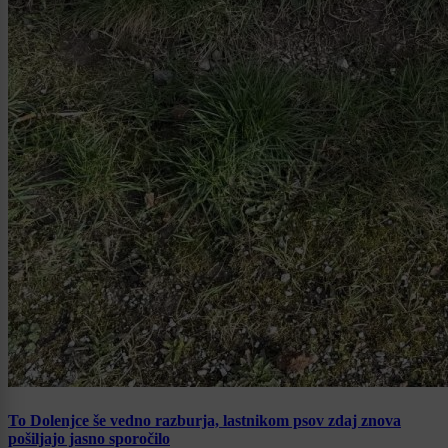
To Dolenjce še vedno razburja, lastnikom psov zdaj znova
pošiljajo jasno sporočilo