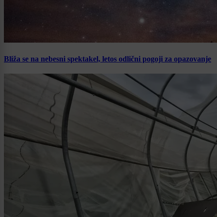
Bliža se na nebesni spektakel, letos odlični pogoji za opazovanje