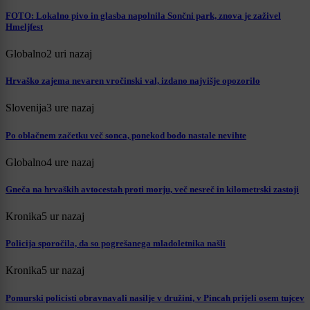
FOTO: Lokalno pivo in glasba napolnila Sončni park, znova je zaživel
Hmeljfest
Globalno
2 uri nazaj
Hrvaško zajema nevaren vročinski val, izdano najvišje opozorilo
Slovenija
3 ure nazaj
Po oblačnem začetku več sonca, ponekod bodo nastale nevihte
Globalno
4 ure nazaj
Gneča na hrvaških avtocestah proti morju, več nesreč in kilometrski zastoji
Kronika
5 ur nazaj
Policija sporočila, da so pogrešanega mladoletnika našli
Kronika
5 ur nazaj
Pomurski policisti obravnavali nasilje v družini, v Pincah prijeli osem tujcev