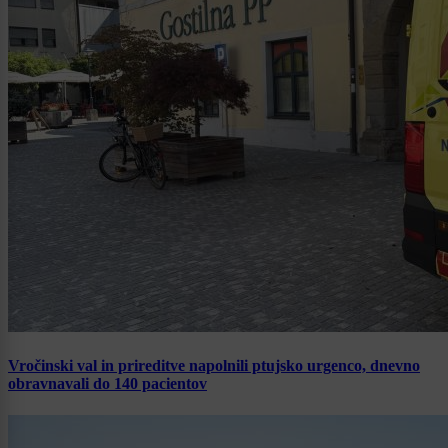
Vročinski val in prireditve napolnili ptujsko urgenco, dnevno
obravnavali do 140 pacientov