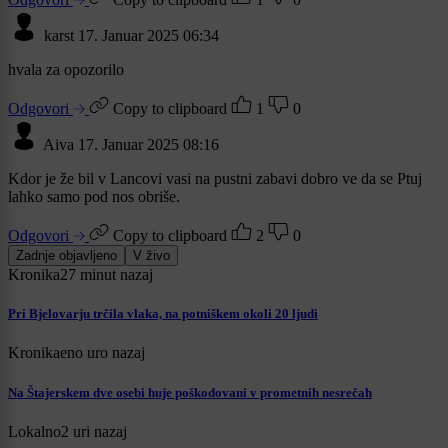
karst
17. Januar 2025 06:34
hvala za opozorilo
Odgovori
Copy to clipboard
1
0
Aiva
17. Januar 2025 08:16
Kdor je že bil v Lancovi vasi na pustni zabavi dobro ve da se Ptuj
lahko samo pod nos obriše.
Odgovori
Copy to clipboard
2
0
Zadnje objavljeno
V živo
Kronika
27 minut nazaj
Pri Bjelovarju trčila vlaka, na potniškem okoli 20 ljudi
Kronika
eno uro nazaj
Na Štajerskem dve osebi huje poškodovani v prometnih nesrečah
Lokalno
2 uri nazaj