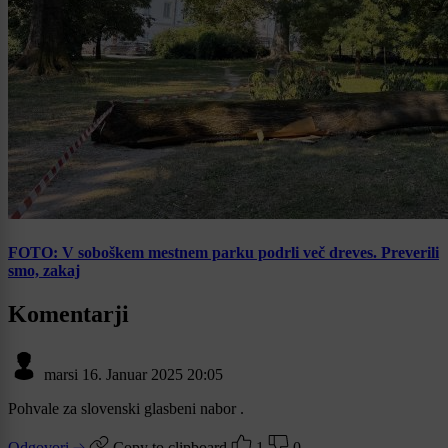
FOTO: V soboškem mestnem parku podrli več dreves. Preverili
smo, zakaj
Komentarji
marsi
16. Januar 2025 20:05
Pohvale za slovenski glasbeni nabor .
Odgovori
Copy to clipboard
1
0