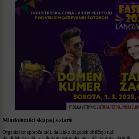
Mladoletniki skupaj s starši
Organizator sporoča tudi, da lahko dogodek obiščejo tudi
mladoletne osebe, z nakupom vstopnice pa starši oziroma skrbniki