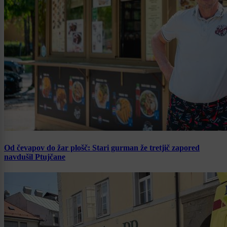
Od čevapov do žar plošč: Stari gurman že tretjič zapored
navdušil Ptujčane