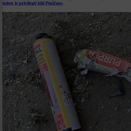
teden je privilegij biti Ptujčan«