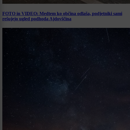
FOTO in VIDEO: Medtem ko občina odlaša, podjetniki sami
rešujejo ugled podhoda Ajdovščina