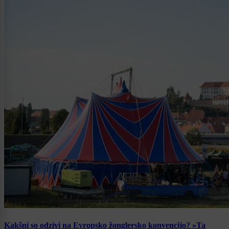
Kakšni so odzivi na Evropsko žonglersko konvencijo? »Ta