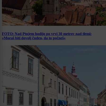
FOTO: Nad Ptujem hodijo po vrvi 30 metrov nad tlemi:
»Moraš biti dovolj čuden, da to počneš«