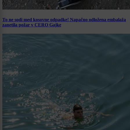
To ne sodi med kosovne odpadke! Napačno odložena embalaža
zanetila požar v CERO Gajke