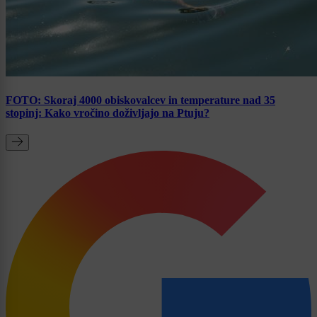
FOTO: Skoraj 4000 obiskovalcev in temperature nad 35
stopinj: Kako vročino doživljajo na Ptuju?