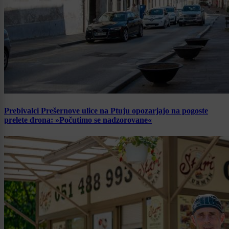
Prebivalci Prešernove ulice na Ptuju opozarjajo na pogoste
prelete drona: »Počutimo se nadzorovane«