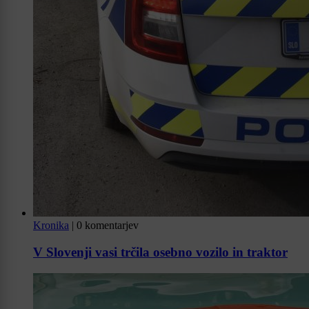
Kronika
|
0 komentarjev
V Slovenji vasi trčila osebno vozilo in traktor