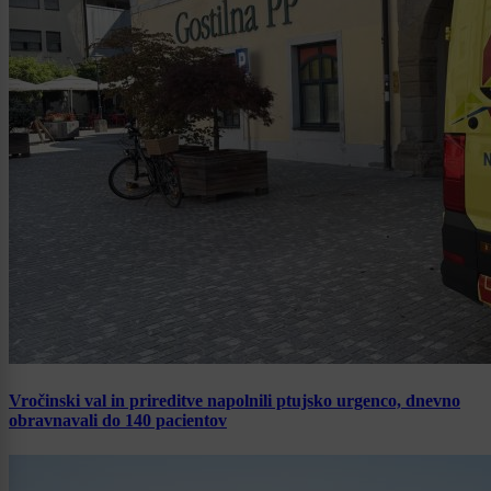
Vročinski val in prireditve napolnili ptujsko urgenco, dnevno
obravnavali do 140 pacientov