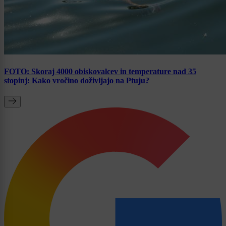
FOTO: Skoraj 4000 obiskovalcev in temperature nad 35
stopinj: Kako vročino doživljajo na Ptuju?