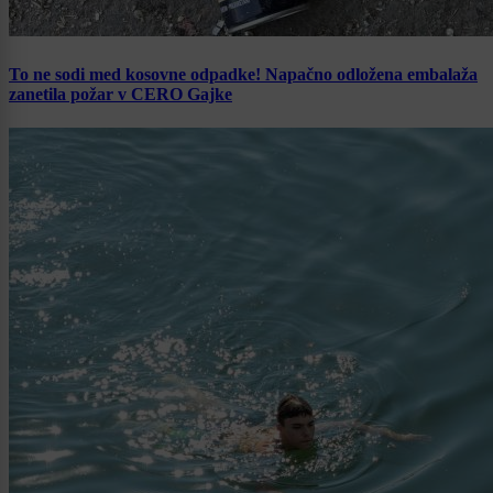
To ne sodi med kosovne odpadke! Napačno odložena embalaža
zanetila požar v CERO Gajke