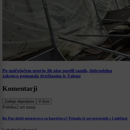
Po uničujočem neurju jih niso pustili samih, dobrodelna
zakonca pomagala družinama iz Zaloga
Komentarji
Zadnje objavljeno
V živo
Politika
2 uri nazaj
Bo Ptuj dobil ministrstvo za kmetijstvo? Pobuda že pri pristojnih v Ljubljani
Lokalno
2 uri nazaj