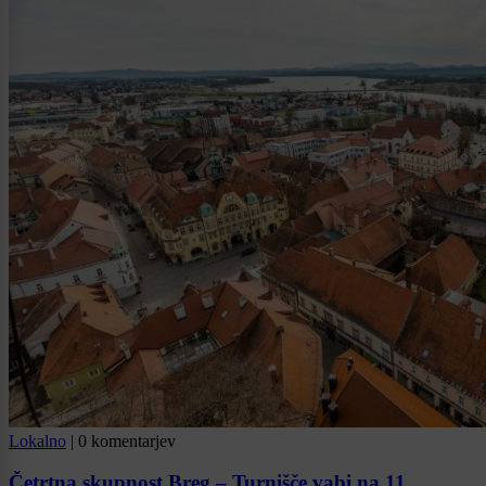
Lokalno
|
0 komentarjev
Četrtna skupnost Breg – Turnišče vabi na 11.