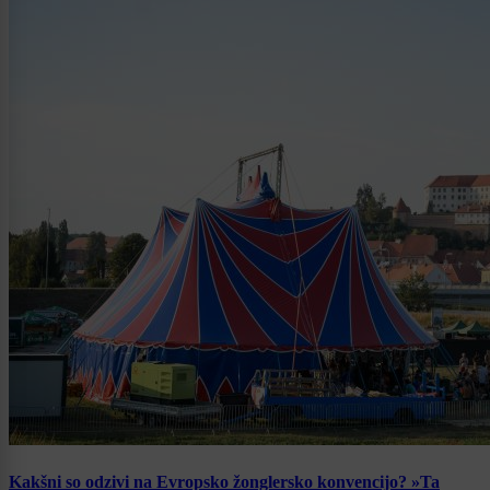
Kakšni so odzivi na Evropsko žonglersko konvencijo? »Ta