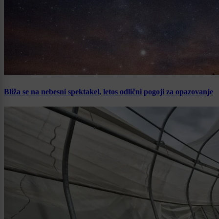
Bliža se na nebesni spektakel, letos odlični pogoji za opazovanje