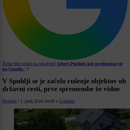
Želite biti vedno na tekočem?
Izberi Ptujinfo kot prednostni vir
na Googlu.
V Spuhlji se je začelo rušenje objektov ob
državni cesti, prve spremembe že vidne
Ptujinfo
|
3. junij 2026 04:00
v
Lokalno