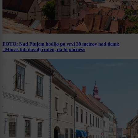
FOTO: Nad Ptujem hodijo po vrvi 30 metrov nad tlemi:
»Moraš biti dovolj čuden, da to počneš«