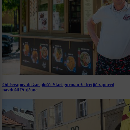
Od čevapov do žar plošč: Stari gurman že tretjič zapored
navdušil Ptujčane