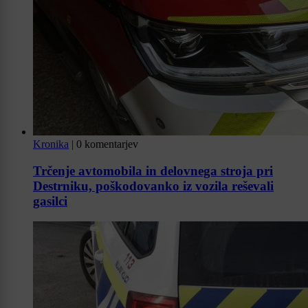
Kronika
|
0 komentarjev
Trčenje avtomobila in delovnega stroja pri
Destrniku, poškodovanko iz vozila reševali
gasilci