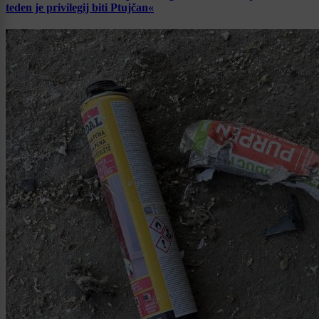
teden je privilegij biti Ptujčan«