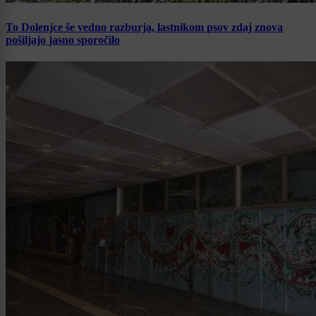
To Dolenjce še vedno razburja, lastnikom psov zdaj znova
pošiljajo jasno sporočilo