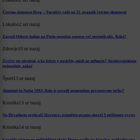
Četrtna skupnost Breg – Turnišče vabi na 11. praznik četrtne skupnosti
Lokalno
2 uri nazaj
Zaradi Odprte kuhne na Ptuju popolna zapora več mestnih ulic. Kdaj?
Zdravje
10 ur nazaj
Zvečer ste utrujeni, a ko ležete v posteljo, misli ne utihnejo? Strokovnjakinja
pojasnjuje, zakaj
Šport
13 ur nazaj
Aluminij in Nafta 1903: Kdo je osvojil pomembne prvenstvene točke?
Kronika
13 ur nazaj
Na Hrvaškem aretirali Slovenca: osumljen pranja skoraj 3 milijonov evrov
Kronika
14 ur nazaj
Grozljiv prizor na priljubljeni plaži: Drevo padlo na kopalce, poškodovana