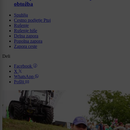
obtožba
Spuhlja
Cestno podjetje Ptuj
Rušenje
Rušenje hiše
Delna zapora
Popolna zapora
Zapora ceste
Deli
Facebook
X
WhatsApp
Pošlji