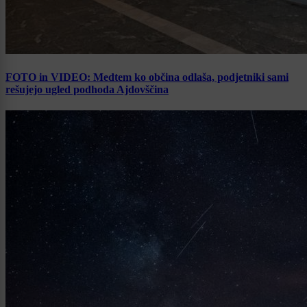
FOTO in VIDEO: Medtem ko občina odlaša, podjetniki sami
rešujejo ugled podhoda Ajdovščina