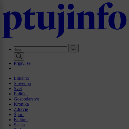
Skip
to
main
content
Prijavi se
Lokalno
Slovenija
Svet
Politika
Gospodarstvo
Kronika
Zdravje
Šport
Kultura
Scena