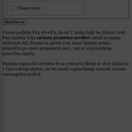
CAPTCHA
Nisem robot
Naročite se
Cestno podjetje Ptuj obvešča, da od 2. junija dalje na državni cesti
Ptuj-Spuhlja velja
začasna prometna ureditev
zaradi izvajanja
rušitvenih del. Promet na glavni cesti skozi Spuhljo poteka
izmenično po enem prometnem pasu, zato je vzpostavljena
polovična zapora.
Popolna zapora bo izvedena le na cesti proti Brstju in sicer izključno
v času rušenja objekta, ko bo zaradi zagotavljanja varnosti začasno
onemogočen prehod.