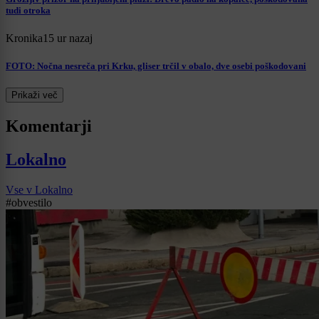
tudi otroka
Kronika
15 ur nazaj
FOTO: Nočna nesreča pri Krku, gliser trčil v obalo, dve osebi poškodovani
Prikaži več
Komentarji
Lokalno
Vse v Lokalno
#obvestilo