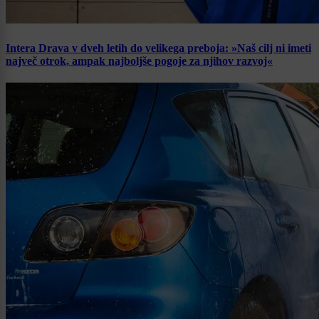
Intera Drava v dveh letih do velikega preboja: »Naš cilj ni imeti
največ otrok, ampak najboljše pogoje za njihov razvoj«