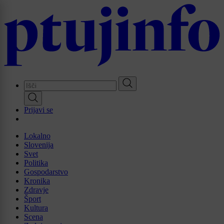
Skip
to
main
content
Prijavi se
Lokalno
Slovenija
Svet
Politika
Gospodarstvo
Kronika
Zdravje
Šport
Kultura
Scena