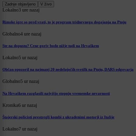
Zadnje objavljeno
V živo
Lokalno
3 ure nazaj
Rimske igre so pred vrati, to je program tridnevnega dogajanja na Ptuju
Globalno
4 ure nazaj
Ste na dopustu? Cene goriv bodo nižje tudi na Hrvaškem
Lokalno
5 ur nazaj
Občan opozoril na najmanj 20 nedelujočih svetilk na Ptuju, DARS odgovarja
Globalno
5 ur nazaj
Na Hrvaškem razglasili najvišjo stopnjo vremenske nevarnosti
Kronika
6 ur nazaj
Štajerski policisti prestregli kombi z ukradenimi motorji iz Italije
Lokalno
7 ur nazaj