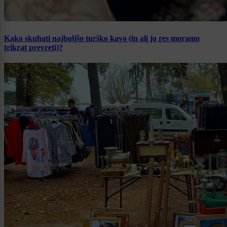
Kako skuhati najboljšo turško kavo (in ali jo res moramo
trikrat prevreti)?