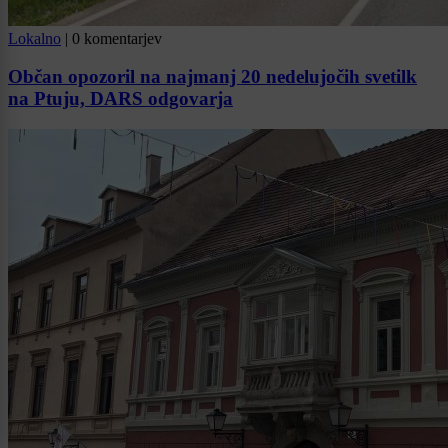
Lokalno
|
0 komentarjev
Občan opozoril na najmanj 20 nedelujočih svetilk
na Ptuju, DARS odgovarja