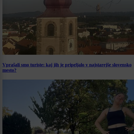
Vprašali smo turiste: kaj jih je pripeljalo v najstarejše slovensko
mesto?