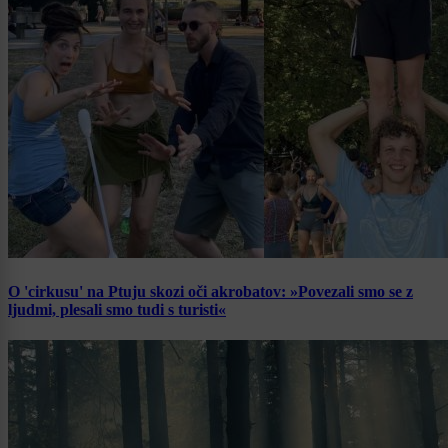
O 'cirkusu' na Ptuju skozi oči akrobatov: »Povezali smo se z
ljudmi, plesali smo tudi s turisti«