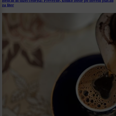
Bencin in dizel cenejša: Preverite, koliko boste po novem plačali
za liter