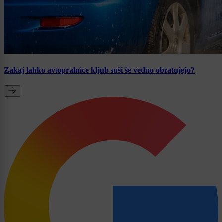
Zakaj lahko avtopralnice kljub suši še vedno obratujejo?