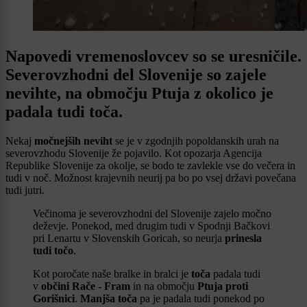
Napovedi vremenoslovcev so se uresničile.
Severovzhodni del Slovenije so zajele
nevihte, na območju Ptuja z okolico je
padala tudi toča.
Nekaj
močnejših neviht
se je v zgodnjih popoldanskih urah na
severovzhodu Slovenije že pojavilo. Kot opozarja Agencija
Republike Slovenije za okolje, se bodo te zavlekle vse do večera in
tudi v noč. Možnost krajevnih neurij pa bo po vsej državi povečana
tudi jutri.
Večinoma je severovzhodni del Slovenije zajelo močno
deževje. Ponekod, med drugim tudi v Spodnji Bačkovi
pri Lenartu v Slovenskih Goricah, so neurja
prinesla
tudi točo
.
Kot poročate naše bralke in bralci je
toča
padala tudi
v
občini Rače - Fram
in na območju
Ptuja proti
Gorišnici
.
Manjša toča
pa je padala tudi ponekod po