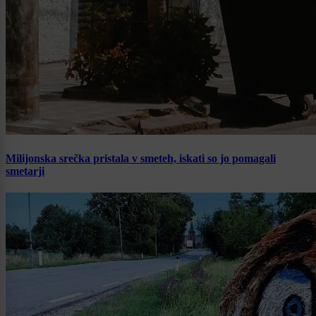
Milijonska srečka pristala v smeteh, iskati so jo pomagali
smetarji