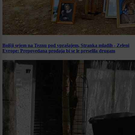
Bolšji sejem na Teznu pod vprašajem, Stranka mladih - Zeleni
Evrope: Prepovedana prodaja bi se le preselila drugam