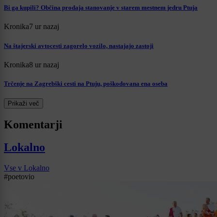
Bi ga kupili? Občina prodaja stanovanje v starem mestnem jedru Ptuja
Kronika
7 ur nazaj
Na štajerski avtocesti zagorelo vozilo, nastajajo zastoji
Kronika
8 ur nazaj
Trčenje na Zagrebški cesti na Ptuju, poškodovana ena oseba
Prikaži več
Komentarji
Lokalno
Vse v Lokalno
#poetovio