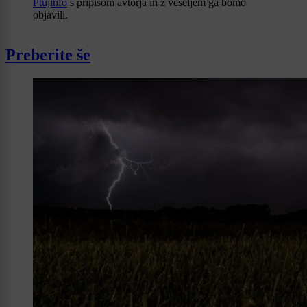
Ptujinfo
s pripisom avtorja in z veseljem ga bomo
objavili.
Preberite še