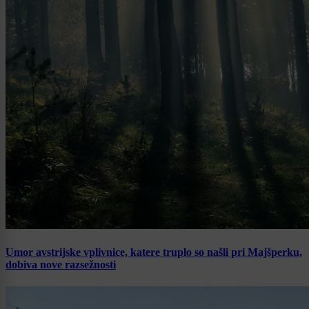
Umor avstrijske vplivnice, katere truplo so našli pri Majšperku,
dobiva nove razsežnosti