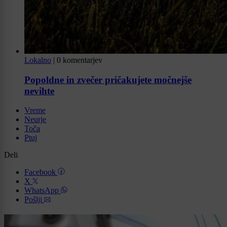
Lokalno
|
0 komentarjev
Popoldne in zvečer pričakujete močnejše
nevihte
Vreme
Neurje
Toča
Ptuj
Deli
Facebook
X
WhatsApp
Pošlji