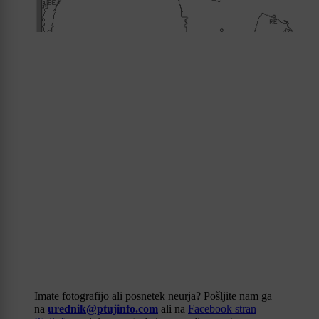
Imate fotografijo ali posnetek neurja? Pošljite nam ga
na
urednik@ptujinfo.com
ali na
Facebook stran