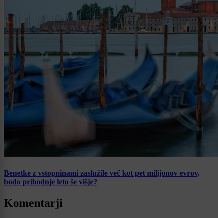
Benetke z vstopninami zaslužile več kot pet milijonov evrov,
bodo prihodnje leto še višje?
Komentarji