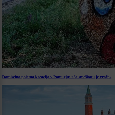
Domiselna poletna kreacija v Pomurju: »Še smeškotu je vroče«