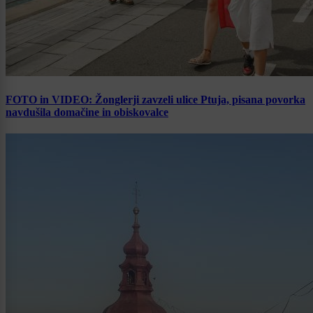
FOTO in VIDEO: Žonglerji zavzeli ulice Ptuja, pisana povorka
navdušila domačine in obiskovalce