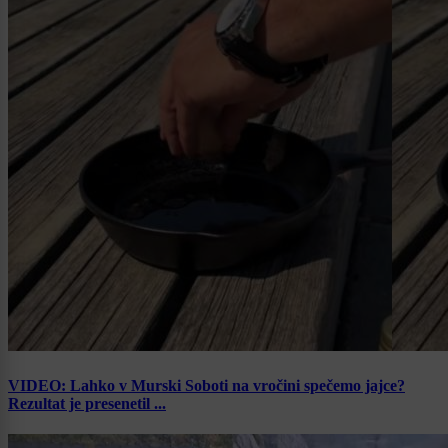
VIDEO: Lahko v Murski Soboti na vročini spečemo jajce?
Rezultat je presenetil ...