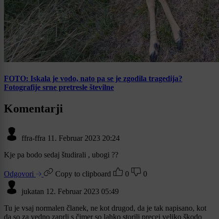
FOTO: Iskala je vodo, nato pa se je zgodila tragedija?
Fotografije srne pretresle številne
Komentarji
ffra-ffra
11. Februar 2023 20:24
Kje pa bodo sedaj študirali , ubogi ??
Odgovori
Copy to clipboard
0
0
jukatan
12. Februar 2023 05:49
Tu je vsaj normalen članek, ne kot drugod, da je tak napisano, kot
da so za vedno zaprli s čimer so lahko storili precej veliko škodo