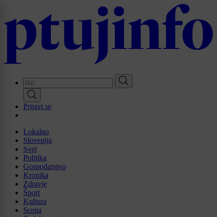
Skip
to
main
content
Prijavi se
Lokalno
Slovenija
Svet
Politika
Gospodarstvo
Kronika
Zdravje
Šport
Kultura
Scena