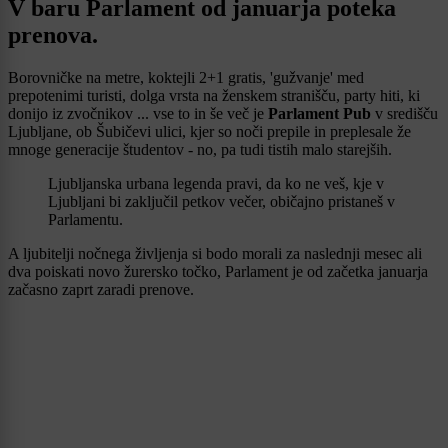
V baru Parlament od januarja poteka
prenova.
Borovničke na metre, koktejli 2+1 gratis, 'gužvanje' med
prepotenimi turisti, dolga vrsta na ženskem stranišču, party hiti, ki
donijo iz zvočnikov ... vse to in še več je
Parlament Pub
v središču
Ljubljane, ob Šubičevi ulici, kjer so noči prepile in preplesale že
mnoge generacije študentov - no, pa tudi tistih malo starejših.
Ljubljanska urbana legenda pravi, da ko ne veš, kje v
Ljubljani bi zaključil petkov večer, običajno pristaneš v
Parlamentu.
A ljubitelji nočnega življenja si bodo morali za naslednji mesec ali
dva poiskati novo žurersko točko, Parlament je od začetka januarja
začasno zaprt zaradi prenove.