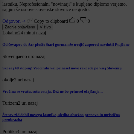
lastniku. Neprofesionalni "novinarji" s kupljeno diplomo verjetno,
saj jim še osnove slovenske slovnice ne gredo.
Odgovori
Copy to clipboard
0
0
Zadnje objavljeno
V živo
Lokalno
24 minut nazaj
Od čevapov do žar plošč: Stari gurman že tretjič zapored navdušil Ptujčane
Slovenija
eno uro nazaj
Skoraj 40 stopinj! Vročinski val prinesel nove rekorde po vsej Sloveniji
okolje
2 uri nazaj
Vročina se vrača, suša ostaja. Dež ne bo prinesel olajšanja ...
Turizem
2 uri nazaj
Šterov zid dobil novega lastnika, sledita obsežna prenova in turistična
preobrazba
Politika
3 ure nazaj