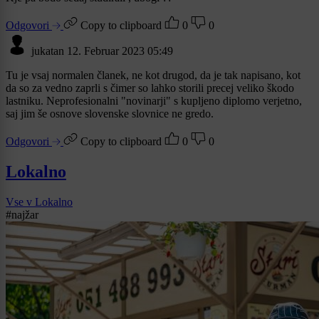
Odgovori
Copy to clipboard
0
0
jukatan
12. Februar 2023 05:49
Tu je vsaj normalen članek, ne kot drugod, da je tak napisano, kot
da so za vedno zaprli s čimer so lahko storili precej veliko škodo
lastniku. Neprofesionalni "novinarji" s kupljeno diplomo verjetno,
saj jim še osnove slovenske slovnice ne gredo.
Odgovori
Copy to clipboard
0
0
Lokalno
Vse v Lokalno
#najžar