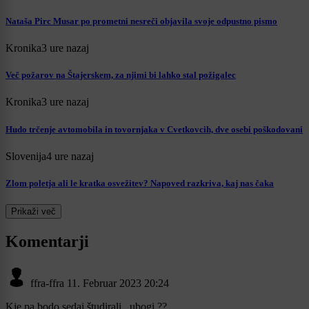
Nataša Pirc Musar po prometni nesreči objavila svoje odpustno pismo
Kronika
3 ure nazaj
Več požarov na Štajerskem, za njimi bi lahko stal požigalec
Kronika
3 ure nazaj
Hudo trčenje avtomobila in tovornjaka v Cvetkovcih, dve osebi poškodovani
Slovenija
4 ure nazaj
Zlom poletja ali le kratka osvežitev? Napoved razkriva, kaj nas čaka
Prikaži več
Komentarji
ffra-ffra
11. Februar 2023 20:24
Kje pa bodo sedaj študirali , ubogi ??