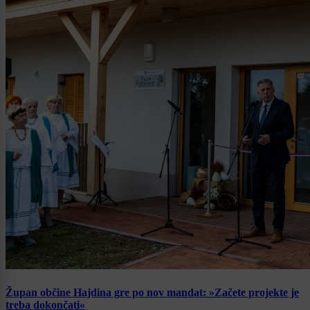
Župan občine Hajdina gre po nov mandat: »Začete projekte je
treba dokončati«