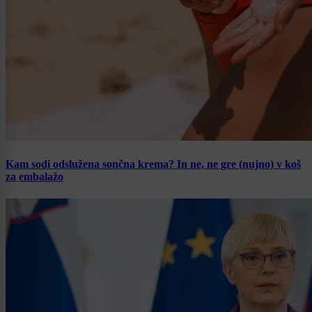
Kam sodi odslužena sončna krema? In ne, ne gre (nujno) v koš
za embalažo