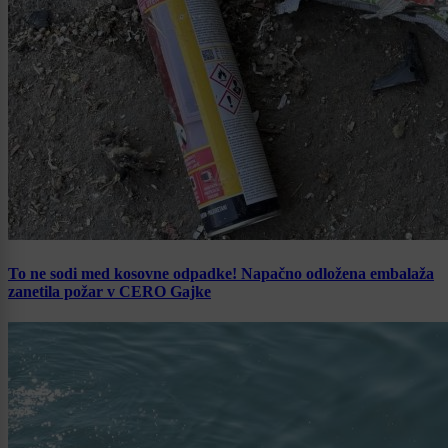
To ne sodi med kosovne odpadke! Napačno odložena embalaža
zanetila požar v CERO Gajke