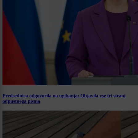
Predsednica odgovorila na ugibanja: Objavila vse tri strani
odpustnega pisma