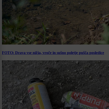
FOTO: Drava vse nižja, vroče in sušno poletje pušča posledice