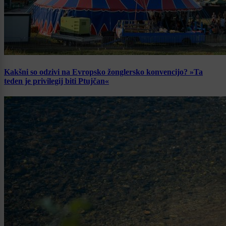
Kakšni so odzivi na Evropsko žonglersko konvencijo? »Ta
teden je privilegij biti Ptujčan«