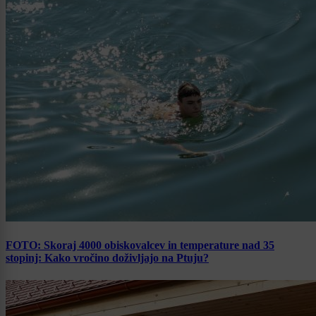
FOTO: Skoraj 4000 obiskovalcev in temperature nad 35
stopinj: Kako vročino doživljajo na Ptuju?