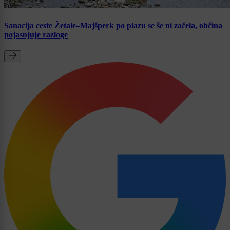
Sanacija ceste Žetale–Majšperk po plazu se še ni začela, občina
pojasnjuje razloge