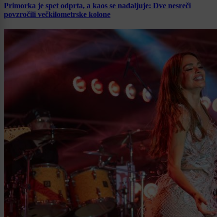
Primorka je spet odprta, a kaos se nadaljuje: Dve nesreči
povzročili večkilometrske kolone