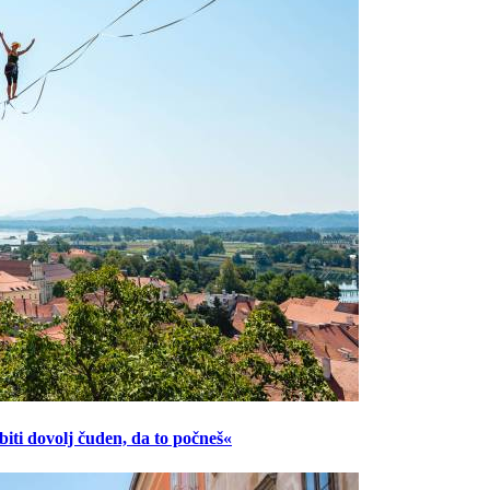
ti dovolj čuden, da to počneš«