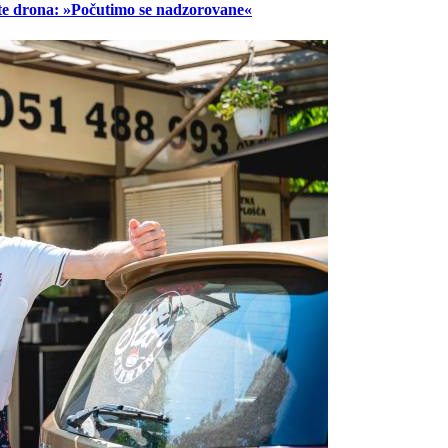
lete drona: »Počutimo se nadzorovane«
Prijavi se na cajtng