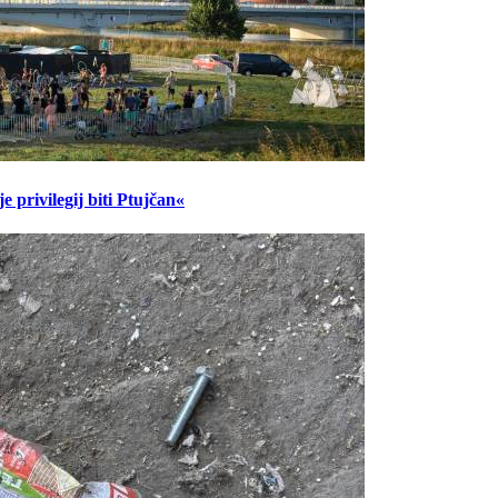
 privilegij biti Ptujčan«