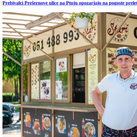
Prebivalci Prešernove ulice na Ptuju opozarjajo na pogoste pre