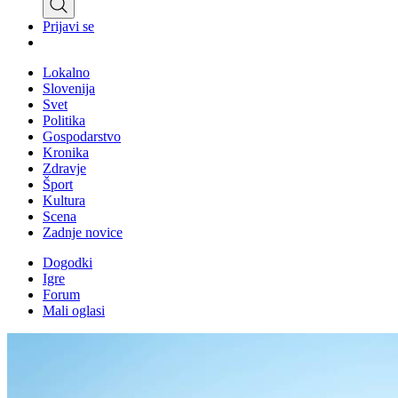
Prijavi se
Lokalno
Slovenija
Svet
Politika
Gospodarstvo
Kronika
Zdravje
Šport
Kultura
Scena
Zadnje novice
Dogodki
Igre
Forum
Mali oglasi