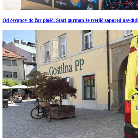
Od čevapov do žar plošč: Stari gurman že tretjič zapored navduš