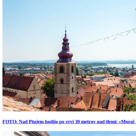
FOTO: Nad Ptujem hodijo po vrvi 30 metrov nad tlemi: »Moraš bi