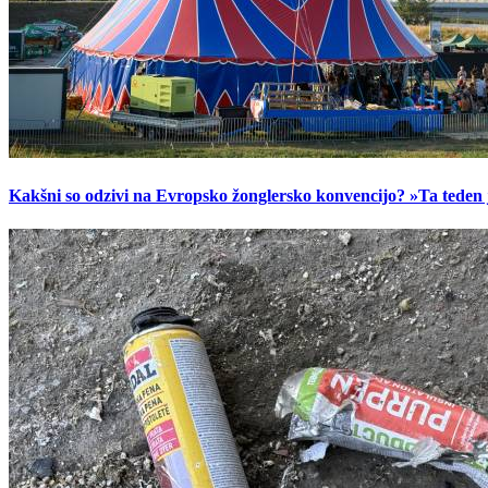
Kakšni so odzivi na Evropsko žonglersko konvencijo? »Ta teden je