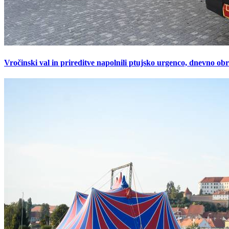
Vročinski val in prireditve napolnili ptujsko urgenco, dnevno ob