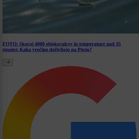
FOTO: Skoraj 4000 obiskovalcev in temperature nad 35
stopinj: Kako vročino doživljajo na Ptuju?