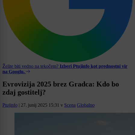
Želite biti vedno na tekočem?
Izberi Ptujinfo kot prednostni vir
na Googlu.
Evrovizija 2025 brez Gradca: Kdo bo
zdaj gostitelj?
Ptujinfo
|
27. junij 2025 15:31
v
Scena
Globalno