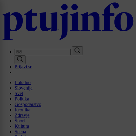
Skip
to
main
content
Prijavi se
Lokalno
Slovenija
Svet
Politika
Gospodarstvo
Kronika
Zdravje
Šport
Kultura
Scena