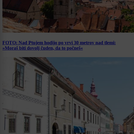
FOTO: Nad Ptujem hodijo po vrvi 30 metrov nad tlemi:
»Moraš biti dovolj čuden, da to počneš«