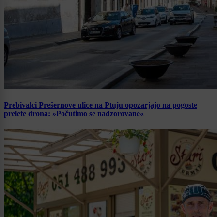
Prebivalci Prešernove ulice na Ptuju opozarjajo na pogoste
prelete drona: »Počutimo se nadzorovane«