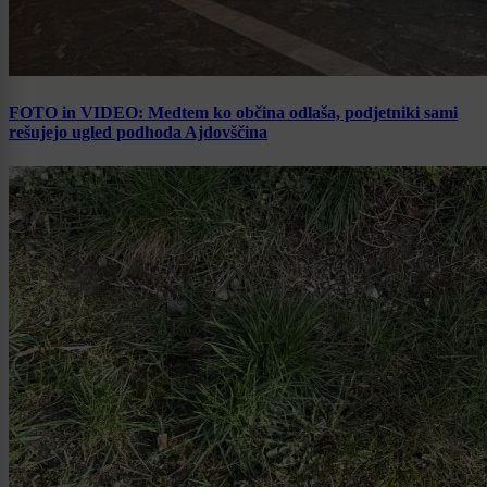
FOTO in VIDEO: Medtem ko občina odlaša, podjetniki sami
rešujejo ugled podhoda Ajdovščina