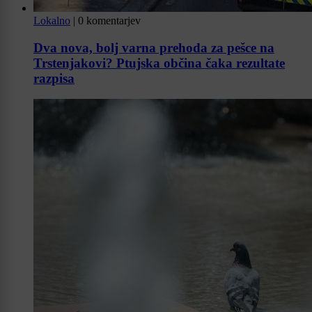
Lokalno
|
0 komentarjev
Dva nova, bolj varna prehoda za pešce na
Trstenjakovi? Ptujska občina čaka rezultate
razpisa