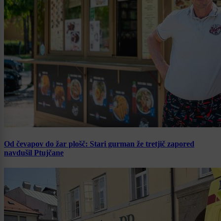
Od čevapov do žar plošč: Stari gurman že tretjič zapored
navdušil Ptujčane