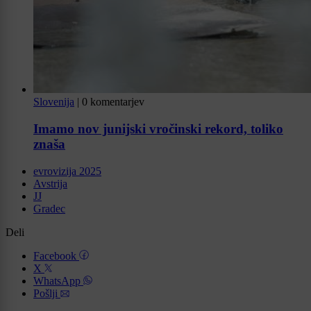
Slovenija
|
0 komentarjev
Imamo nov junijski vročinski rekord, toliko
znaša
evrovizija 2025
Avstrija
JJ
Gradec
Deli
Facebook
X
WhatsApp
Pošlji