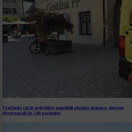
Vročinski val in prireditve napolnili ptujsko urgenco, dnevno
obravnavali do 140 pacientov