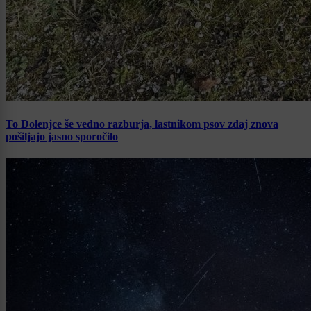
To Dolenjce še vedno razburja, lastnikom psov zdaj znova
pošiljajo jasno sporočilo