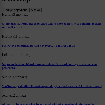
Zadnje objavljeno
V živo
Kultura
3 ure nazaj
O 'cirkusu' na Ptuju skozi oči akrobatov: »Povezali smo se z ljudmi, plesali
smo tudi s turisti«
Kronika
11 ur nazaj
FOTO: Na železniški postaji v Njivercah zagorel vagon
Lokalno
11 ur nazaj
Na javno dražbo občinsko stanovanje na Slovenskem trgu, izklicna cena
preseneča
okolje
11 ur nazaj
Vročina se poslavlja? Hrvati napovedujejo ohladitev za več kot deset stopinj
okolje
12 ur nazaj
Alarm za slovenske reke: Drava med rekami z izredno nizkim pretokom