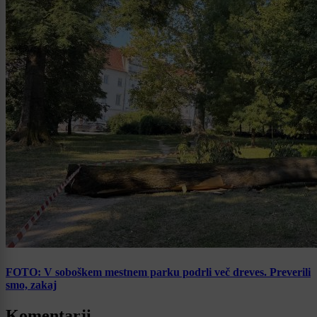
FOTO: V soboškem mestnem parku podrli več dreves. Preverili
smo, zakaj
Komentarji