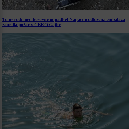
To ne sodi med kosovne odpadke! Napačno odložena embalaža
zanetila požar v CERO Gajke