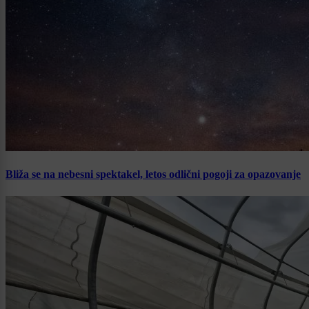
Bliža se na nebesni spektakel, letos odlični pogoji za opazovanje