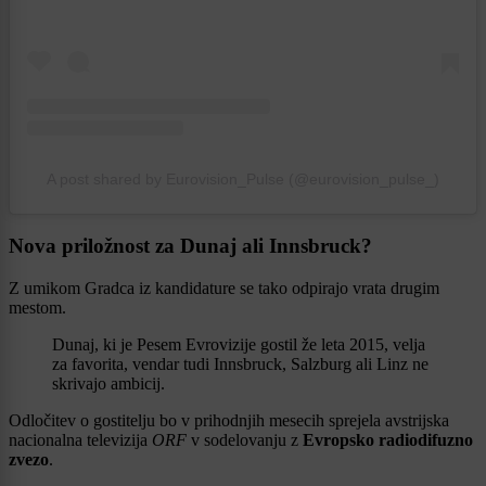
A post shared by Eurovision_Pulse (@eurovision_pulse_)
Nova priložnost za Dunaj ali Innsbruck?
Z umikom Gradca iz kandidature se tako odpirajo vrata drugim
mestom.
Dunaj, ki je Pesem Evrovizije gostil že leta 2015, velja
za favorita, vendar tudi Innsbruck, Salzburg ali Linz ne
skrivajo ambicij.
Odločitev o gostitelju bo v prihodnjih mesecih sprejela avstrijska
nacionalna televizija
ORF
v sodelovanju z
Evropsko radiodifuzno
zvezo
.