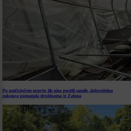
Po uničujočem neurju jih niso pustili samih, dobrodelna
zakonca pomagala družinama iz Zaloga