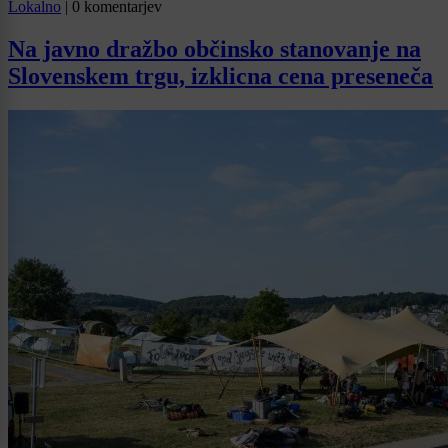
Lokalno
|
0 komentarjev
Na javno dražbo občinsko stanovanje na
Slovenskem trgu, izklicna cena preseneča