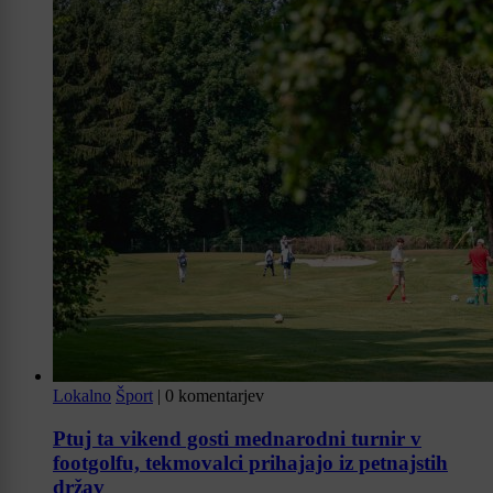
Lokalno
Šport
|
0 komentarjev
Ptuj ta vikend gosti mednarodni turnir v
footgolfu, tekmovalci prihajajo iz petnajstih
držav