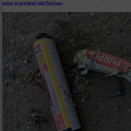
teden je privilegij biti Ptujčan«