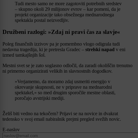
Tudi mesto samo ne more zagotoviti potrebnih sredstev
– skupno okoli 29 milijonov evrov – kar pomeni, da je
projekt organizacije tako obsežnega mednarodnega
spektakla postal neizvedljiv.
Družbeni razlogi: »Zdaj ni pravi čas za slavje«
Poleg finančnih izzivov pa je pomembno vlogo odigrala tudi
nedavna tragedija, ki je pretresla Gradec –
strelski napad
v eni
izmed tamkajšnjih šol.
Mestni svet se je zato soglasno odločil, da zaradi okoliščin trenutno
ni primerno organizirati velikih in slavnostnih dogodkov.
»Verjamemo, da moramo zdaj usmeriti energijo v
okrevanje skupnosti, ne v priprave na mednarodni
spektakel,« so med drugim sporočile mestne oblasti,
poročajo avstrijski mediji.
Želiš biti vedno na tekočem? Prijavi se na novice in dvakrat
tedensko v svoj email nabiralnik prejmi pregled svežih novic.
E-naslov