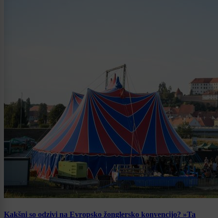
Kakšni so odzivi na Evropsko žonglersko konvencijo? »Ta