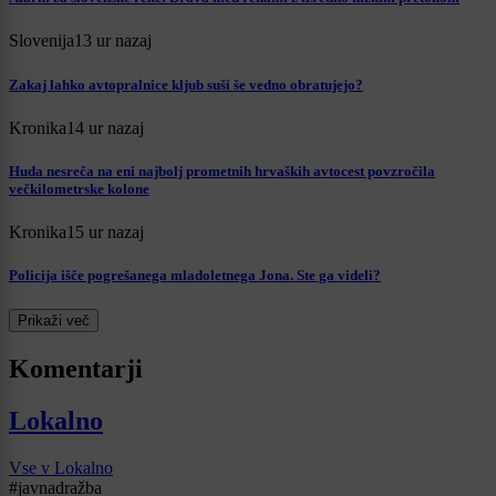
Slovenija
13 ur nazaj
Zakaj lahko avtopralnice kljub suši še vedno obratujejo?
Kronika
14 ur nazaj
Huda nesreča na eni najbolj prometnih hrvaških avtocest povzročila
večkilometrske kolone
Kronika
15 ur nazaj
Policija išče pogrešanega mladoletnega Jona. Ste ga videli?
Prikaži več
Komentarji
Lokalno
Vse v Lokalno
#javnadražba