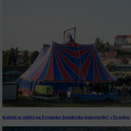
Kakšni so odzivi na Evropsko žonglersko konvencijo? »Ta teden je