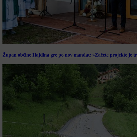
Župan občine Hajdina gre po nov mandat: »Začete projekte je t