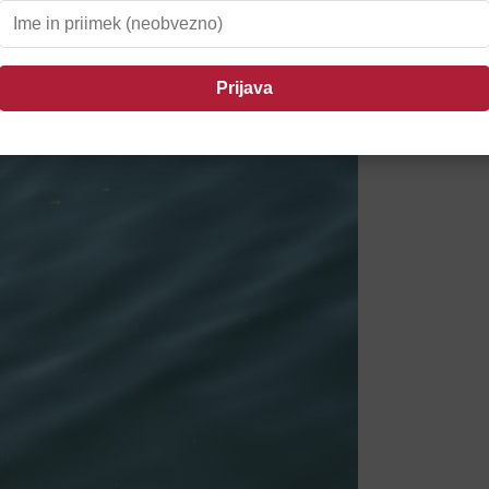
anetila požar v CERO Gajke