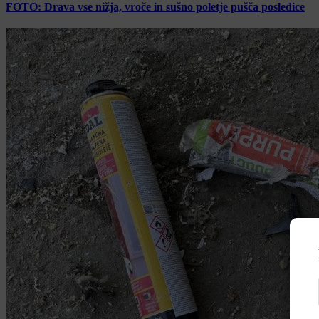
FOTO: Drava vse nižja, vroče in sušno poletje pušča posledice