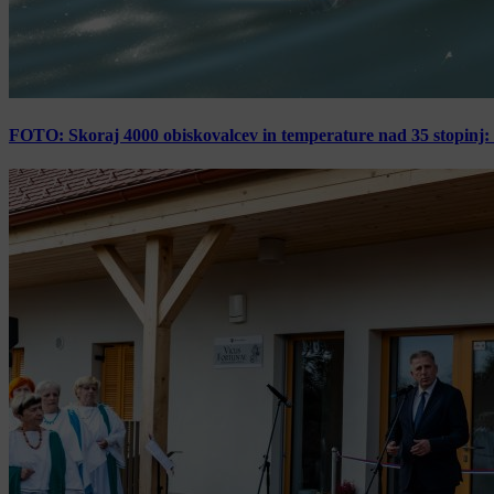
FOTO: Skoraj 4000 obiskovalcev in temperature nad 35 stopinj: 