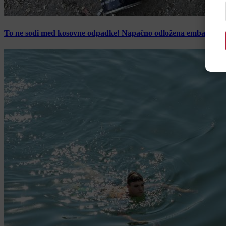
To ne sodi med kosovne odpadke! Napačno odložena embalaža z