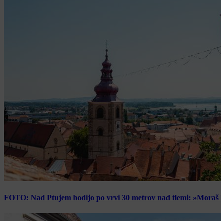
FOTO: Nad Ptujem hodijo po vrvi 30 metrov nad tlemi: »Moraš bi