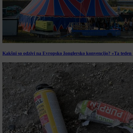
Kakšni so odzivi na Evropsko žonglersko konvencijo? »Ta teden je