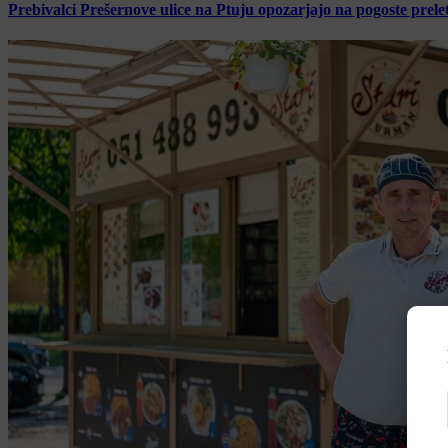
Prebivalci Prešernove ulice na Ptuju opozarjajo na pogoste pre