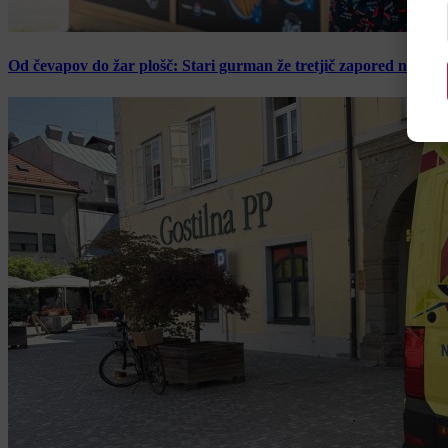
Od čevapov do žar plošč: Stari gurman že tretjič zapored navduš