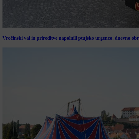
Vročinski val in prireditve napolnili ptujsko urgenco, dnevno ob