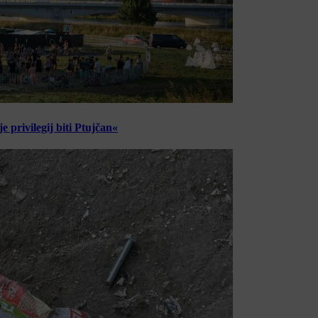
 privilegij biti Ptujčan«