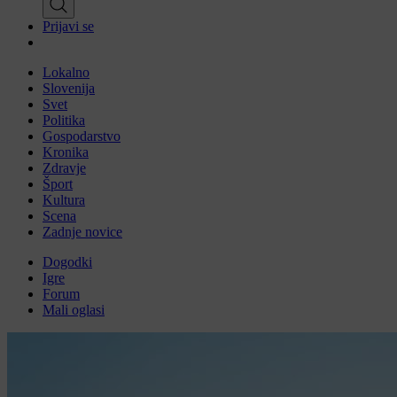
Prijavi se
Lokalno
Slovenija
Svet
Politika
Gospodarstvo
Kronika
Zdravje
Šport
Kultura
Scena
Zadnje novice
Dogodki
Igre
Forum
Mali oglasi