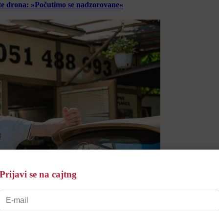
lete drona: »Počutimo se nadzorovane«
Prijavi se na cajtng