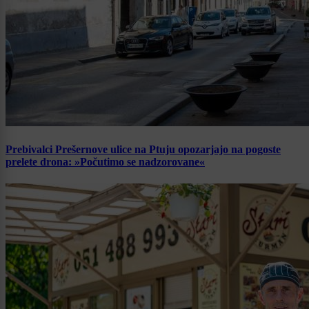
Prebivalci Prešernove ulice na Ptuju opozarjajo na pogoste
prelete drona: »Počutimo se nadzorovane«