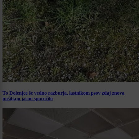
To Dolenjce še vedno razburja, lastnikom psov zdaj znova
pošiljajo jasno sporočilo