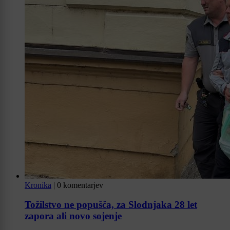
Kronika
|
0 komentarjev
Tožilstvo ne popušča, za Slodnjaka 28 let
zapora ali novo sojenje