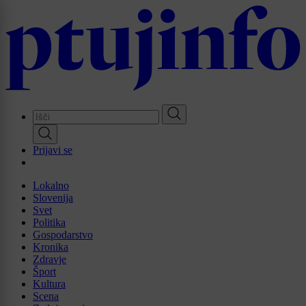
Skip
to
main
content
Prijavi se
Lokalno
Slovenija
Svet
Politika
Gospodarstvo
Kronika
Zdravje
Šport
Kultura
Scena