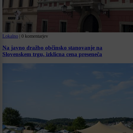
Lokalno
|
0 komentarjev
Na javno dražbo občinsko stanovanje na
Slovenskem trgu, izklicna cena preseneča