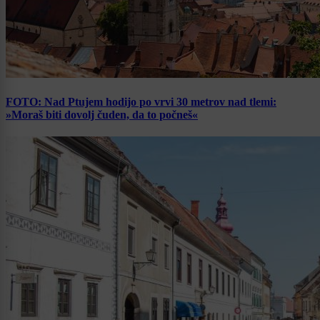
FOTO: Nad Ptujem hodijo po vrvi 30 metrov nad tlemi:
»Moraš biti dovolj čuden, da to počneš«