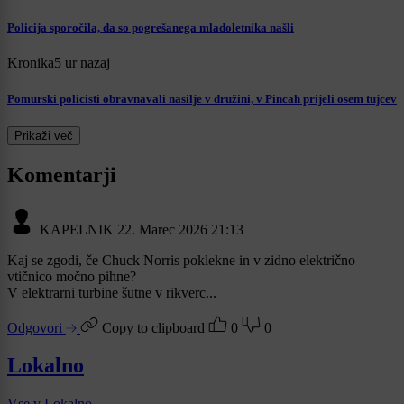
Policija sporočila, da so pogrešanega mladoletnika našli
Kronika
5 ur nazaj
Pomurski policisti obravnavali nasilje v družini, v Pincah prijeli osem tujcev
Prikaži več
Komentarji
KAPELNIK
22. Marec 2026 21:13
Kaj se zgodi, če Chuck Norris poklekne in v zidno električno
vtičnico močno pihne?
V elektrarni turbine šutne v rikverc...
Odgovori
Copy to clipboard
0
0
Lokalno
Vse v Lokalno