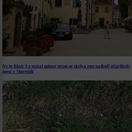
Ne le Bled: Le nekaj minut stran se skriva eno najbolj očarljivih
mest v Sloveniji