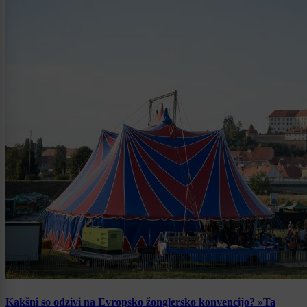
Kakšni so odzivi na Evropsko žonglersko konvencijo? »Ta