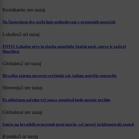
Kronika
eno uro nazaj
Na Štajerskem dve osebi huje poškodovani v prometnih nesrečah
Lokalno
2 uri nazaj
FOTO: Lokalno pivo in glasba napolnila Sončni park, znova je zaživel
Hmeljfest
Globalno
2 uri nazaj
Hrvaško zajema nevaren vročinski val, izdano najvišje opozorilo
Slovenija
3 ure nazaj
Po oblačnem začetku več sonca, ponekod bodo nastale nevihte
Globalno
4 ure nazaj
Gneča na hrvaških avtocestah proti morju, več nesreč in kilometrski zastoji
Kronika
5 ur nazaj