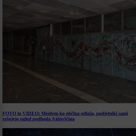
FOTO in VIDEO: Medtem ko občina odlaša, podjetniki sami
rešujejo ugled podhoda Ajdovščina