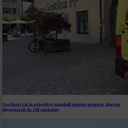
Vročinski val in prireditve napolnili ptujsko urgenco, dnevno
obravnavali do 140 pacientov