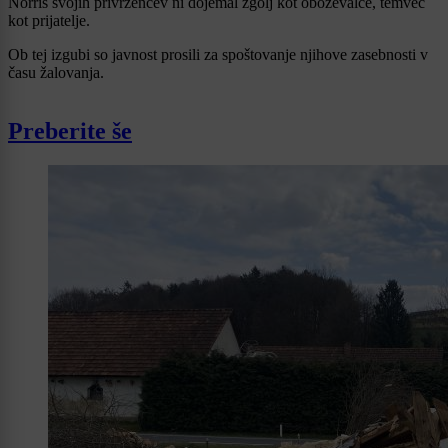
Norris svojih privržencev ni dojemal zgolj kot oboževalce, temveč
kot prijatelje.
Ob tej izgubi so javnost prosili za spoštovanje njihove zasebnosti v
času žalovanja.
Preberite še