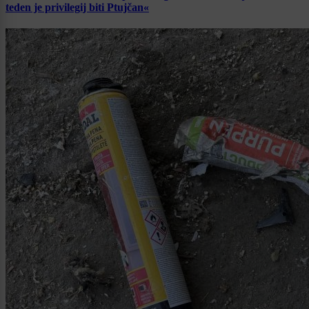
teden je privilegij biti Ptujčan«