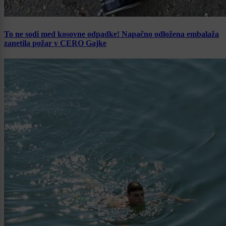
To ne sodi med kosovne odpadke! Napačno odložena embalaža
zanetila požar v CERO Gajke