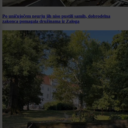
Po uničujočem neurju jih niso pustili samih, dobrodelna
zakonca pomagala družinama iz Zaloga