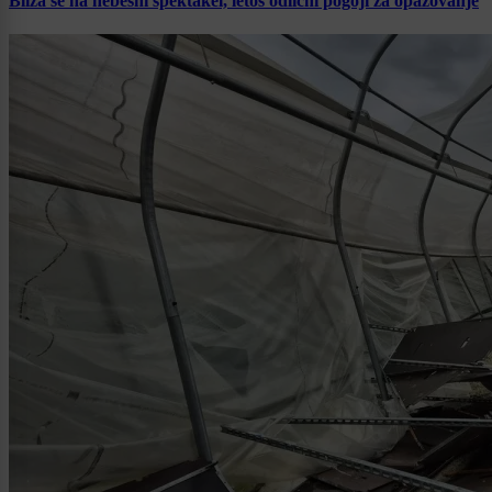
Bliža se na nebesni spektakel, letos odlični pogoji za opazovanje