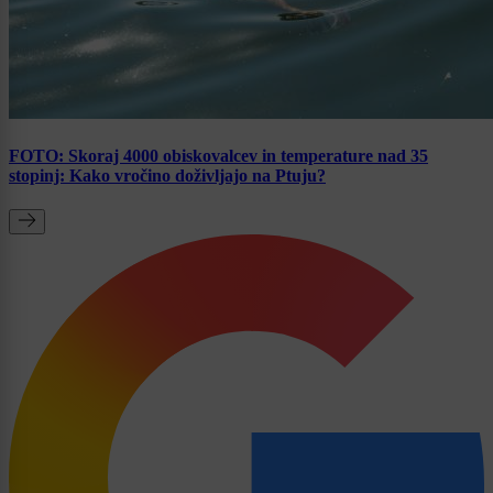
FOTO: Skoraj 4000 obiskovalcev in temperature nad 35
stopinj: Kako vročino doživljajo na Ptuju?