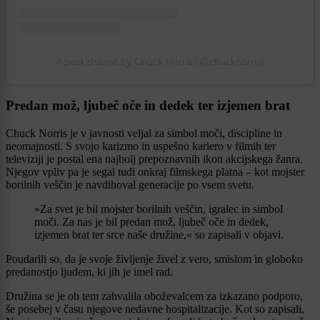
A post shared by Chuck Norris (@chucknorris)
Predan mož, ljubeč oče in dedek ter izjemen brat
Chuck Norris je v javnosti veljal za simbol moči, discipline in
neomajnosti. S svojo karizmo in uspešno kariero v filmih ter
televiziji je postal ena najbolj prepoznavnih ikon akcijskega žanra.
Njegov vpliv pa je segal tudi onkraj filmskega platna – kot mojster
borilnih veščin je navdihoval generacije po vsem svetu.
»Za svet je bil mojster borilnih veščin, igralec in simbol
moči. Za nas je bil predan mož, ljubeč oče in dedek,
izjemen brat ter srce naše družine,« so zapisali v objavi.
Poudarili so, da je svoje življenje živel z vero, smislom in globoko
predanostjo ljudem, ki jih je imel rad.
Družina se je ob tem zahvalila oboževalcem za izkazano podporo,
še posebej v času njegove nedavne hospitalizacije. Kot so zapisali,