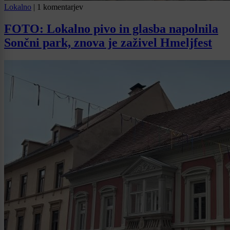
Lokalno
|
1 komentarjev
FOTO: Lokalno pivo in glasba napolnila
Sončni park, znova je zaživel Hmeljfest