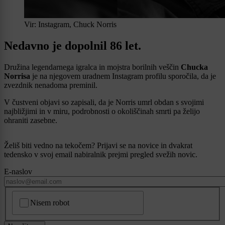
Vir: Instagram, Chuck Norris
Nedavno je dopolnil 86 let.
Družina legendarnega igralca in mojstra borilnih veščin
Chucka
Norrisa
je na njegovem uradnem Instagram profilu sporočila, da je
zvezdnik nenadoma preminil.
V čustveni objavi so zapisali, da je Norris umrl obdan s svojimi
najbližjimi in v miru, podrobnosti o okoliščinah smrti pa želijo
ohraniti zasebne.
Želiš biti vedno na tekočem? Prijavi se na novice in dvakrat
tedensko v svoj email nabiralnik prejmi pregled svežih novic.
E-naslov
CAPTCHA
Nisem robot