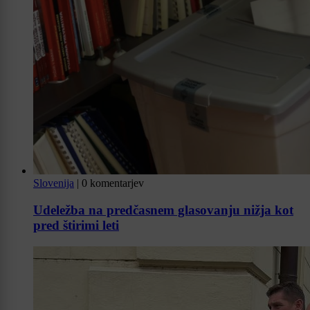
Slovenija
|
0 komentarjev
Udeležba na predčasnem glasovanju nižja kot
pred štirimi leti