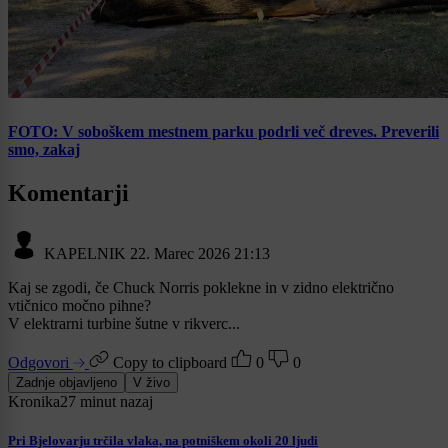
FOTO: V soboškem mestnem parku podrli več dreves. Preverili
smo, zakaj
Komentarji
KAPELNIK
22. Marec 2026 21:13
Kaj se zgodi, če Chuck Norris poklekne in v zidno električno
vtičnico močno pihne?
V elektrarni turbine šutne v rikverc...
Odgovori
Copy to clipboard
0
0
Zadnje objavljeno
V živo
Kronika
27 minut nazaj
Pri Bjelovarju trčila vlaka, na potniškem okoli 20 ljudi