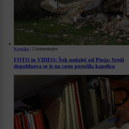
Kronika
|
2 komentarjev
FOTO in VIDEO: Šok nedaleč od Ptuja: Sredi
dopoldneva se je na cesto porušila kapelica