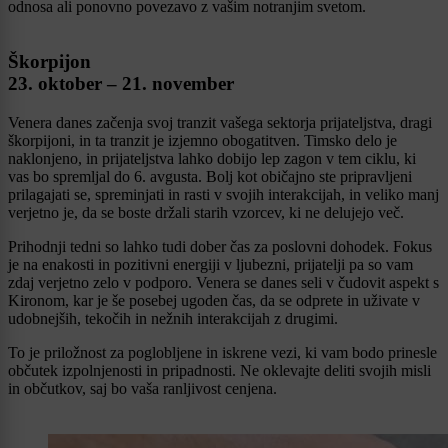
odnosa ali ponovno povezavo z vašim notranjim svetom.
Škorpijon
23. oktober – 21. november
Venera danes začenja svoj tranzit vašega sektorja prijateljstva, dragi
škorpijoni, in ta tranzit je izjemno obogatitven. Timsko delo je
naklonjeno, in prijateljstva lahko dobijo lep zagon v tem ciklu, ki
vas bo spremljal do 6. avgusta. Bolj kot običajno ste pripravljeni
prilagajati se, spreminjati in rasti v svojih interakcijah, in veliko manj
verjetno je, da se boste držali starih vzorcev, ki ne delujejo več.
Prihodnji tedni so lahko tudi dober čas za poslovni dohodek. Fokus
je na enakosti in pozitivni energiji v ljubezni, prijatelji pa so vam
zdaj verjetno zelo v podporo. Venera se danes seli v čudovit aspekt s
Kironom, kar je še posebej ugoden čas, da se odprete in uživate v
udobnejših, tekočih in nežnih interakcijah z drugimi.
To je priložnost za poglobljene in iskrene vezi, ki vam bodo prinesle
občutek izpolnjenosti in pripadnosti. Ne oklevajte deliti svojih misli
in občutkov, saj bo vaša ranljivost cenjena.