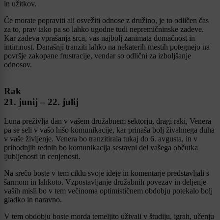
in užitkov.
Če morate popraviti ali osvežiti odnose z družino, je to odličen čas
za to, prav tako pa so lahko ugodne tudi nepremičninske zadeve.
Kar zadeva vprašanja srca, vas najbolj zanimata domačnost in
intimnost. Današnji tranziti lahko na nekaterih mestih potegnejo na
površje zakopane frustracije, vendar so odlični za izboljšanje
odnosov.
Rak
21. junij – 22. julij
Luna preživlja dan v vašem družabnem sektorju, dragi raki, Venera
pa se seli v vašo hišo komunikacije, kar prinaša bolj živahnega duha
v vaše življenje. Venera bo tranzitirala tukaj do 6. avgusta, in v
prihodnjih tednih bo komunikacija sestavni del vašega občutka
ljubljenosti in cenjenosti.
Na srečo boste v tem ciklu svoje ideje in komentarje predstavljali s
šarmom in lahkoto. Vzpostavljanje družabnih povezav in deljenje
vaših misli bo v tem večinoma optimističnem obdobju potekalo bolj
gladko in naravno.
V tem obdobju boste morda temeljito uživali v študiju, igrah, učenju