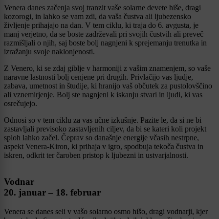
Venera danes začenja svoj tranzit vaše solarne devete hiše, dragi
kozorogi, in lahko se vam zdi, da vaša čustva ali ljubezensko
življenje prihajajo na dan. V tem ciklu, ki traja do 6. avgusta, je
manj verjetno, da se boste zadrževali pri svojih čustvih ali preveč
razmišljali o njih, saj boste bolj nagnjeni k sprejemanju trenutka in
izražanju svoje naklonjenosti.
Z Venero, ki se zdaj giblje v harmoniji z vašim znamenjem, so vaše
naravne lastnosti bolj cenjene pri drugih. Privlačijo vas ljudje,
zabava, umetnost in študije, ki hranijo vaš občutek za pustolovščino
ali vznemirjenje. Bolj ste nagnjeni k iskanju stvari in ljudi, ki vas
osrečujejo.
Odnosi so v tem ciklu za vas učne izkušnje. Pazite le, da si ne bi
zastavljali previsoko zastavljenih ciljev, da bi se kateri koli projekt
sploh lahko začel. Čeprav so današnje energije včasih nestrpne,
aspekt Venera-Kiron, ki prihaja v igro, spodbuja tekoča čustva in
iskren, odkrit ter čaroben pristop k ljubezni in ustvarjalnosti.
Vodnar
20. januar – 18. februar
Venera se danes seli v vašo solarno osmo hišo, dragi vodnarji, kjer