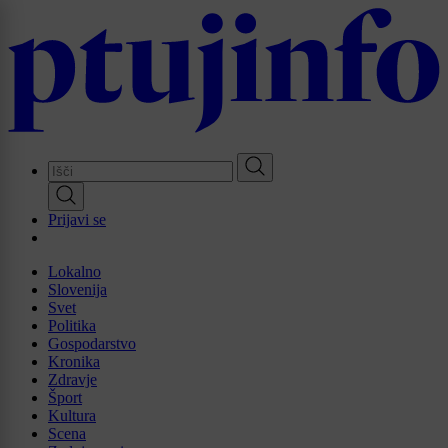
Skip
to
main
content
Prijavi se
Lokalno
Slovenija
Svet
Politika
Gospodarstvo
Kronika
Zdravje
Šport
Kultura
Scena