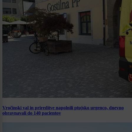
Vročinski val in prireditve napolnili ptujsko urgenco, dnevno
obravnavali do 140 pacientov