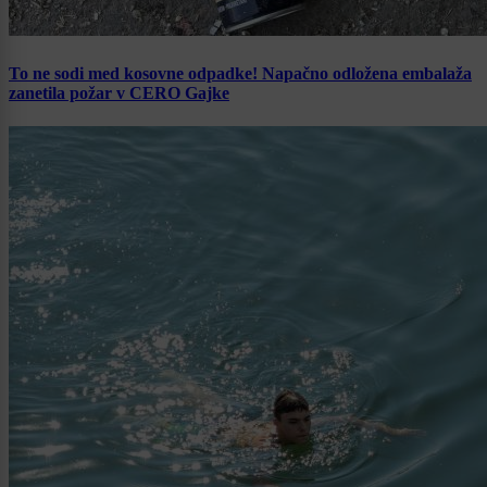
To ne sodi med kosovne odpadke! Napačno odložena embalaža
zanetila požar v CERO Gajke