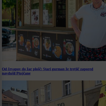
Od čevapov do žar plošč: Stari gurman že tretjič zapored
navdušil Ptujčane