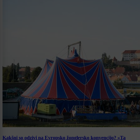
Kakšni so odzivi na Evropsko žonglersko konvencijo? »Ta