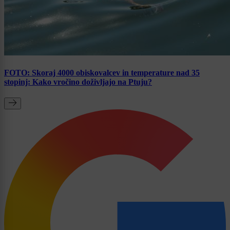
FOTO: Skoraj 4000 obiskovalcev in temperature nad 35
stopinj: Kako vročino doživljajo na Ptuju?