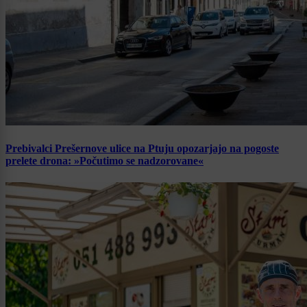
Prebivalci Prešernove ulice na Ptuju opozarjajo na pogoste
prelete drona: »Počutimo se nadzorovane«