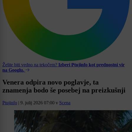
Želite biti vedno na tekočem?
Izberi Ptujinfo kot prednostni vir
na Googlu.
Venera odpira novo poglavje, ta
znamenja bodo še posebej na preizkušnji
Ptujinfo
|
9. julij 2026 07:00
v
Scena