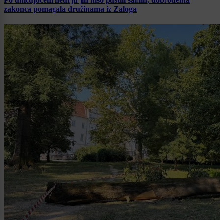
Po uničujočem neurju jih niso pustili samih, dobrodelna
zakonca pomagala družinama iz Zaloga