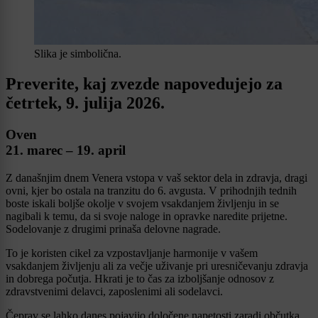
Slika je simbolična.
Preverite, kaj zvezde napovedujejo za
četrtek, 9. julija 2026.
Oven
21. marec – 19. april
Z današnjim dnem Venera vstopa v vaš sektor dela in zdravja, dragi
ovni, kjer bo ostala na tranzitu do 6. avgusta. V prihodnjih tednih
boste iskali boljše okolje v svojem vsakdanjem življenju in se
nagibali k temu, da si svoje naloge in opravke naredite prijetne.
Sodelovanje z drugimi prinaša delovne nagrade.
To je koristen cikel za vzpostavljanje harmonije v vašem
vsakdanjem življenju ali za večje uživanje pri uresničevanju zdravja
in dobrega počutja. Hkrati je to čas za izboljšanje odnosov z
zdravstvenimi delavci, zaposlenimi ali sodelavci.
Čeprav se lahko danes pojavijo določene napetosti zaradi občutka