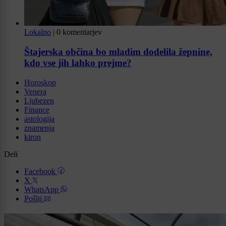
Lokalno
|
0 komentarjev
Štajerska občina bo mladim dodelila žepnine,
kdo vse jih lahko prejme?
Horoskop
Venera
Ljubezen
Finance
astologija
znamenja
kiron
Deli
Facebook
X
WhatsApp
Pošlji