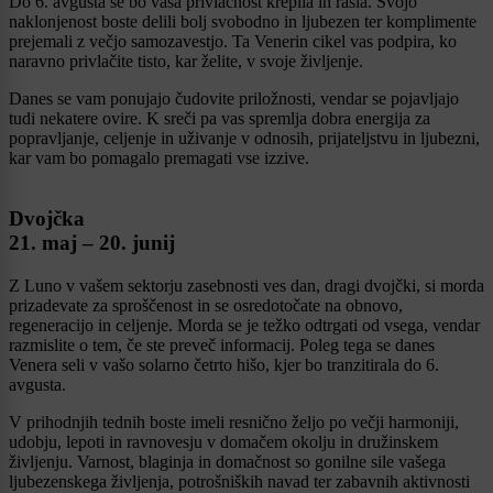
Do 6. avgusta se bo vaša privlačnost krepila in rasla. Svojo
naklonjenost boste delili bolj svobodno in ljubezen ter komplimente
prejemali z večjo samozavestjo. Ta Venerin cikel vas podpira, ko
naravno privlačite tisto, kar želite, v svoje življenje.
Danes se vam ponujajo čudovite priložnosti, vendar se pojavljajo
tudi nekatere ovire. K sreči pa vas spremlja dobra energija za
popravljanje, celjenje in uživanje v odnosih, prijateljstvu in ljubezni,
kar vam bo pomagalo premagati vse izzive.
Dvojčka
21. maj – 20. junij
Z Luno v vašem sektorju zasebnosti ves dan, dragi dvojčki, si morda
prizadevate za sproščenost in se osredotočate na obnovo,
regeneracijo in celjenje. Morda se je težko odtrgati od vsega, vendar
razmislite o tem, če ste preveč informacij. Poleg tega se danes
Venera seli v vašo solarno četrto hišo, kjer bo tranzitirala do 6.
avgusta.
V prihodnjih tednih boste imeli resnično željo po večji harmoniji,
udobju, lepoti in ravnovesju v domačem okolju in družinskem
življenju. Varnost, blaginja in domačnost so gonilne sile vašega
ljubezenskega življenja, potrošniških navad ter zabavnih aktivnosti