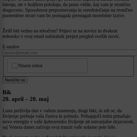
hitenja, ste v boljšem položaju, da jasno vidite, kaj vam je resnično
dragoceno. Sposobnost prepoznavanja in osredotočanja na resnično
pomembne stvari vam bo pomagala premagati morebitne izzive.
Želiš biti vedno na tekočem? Prijavi se na novice in dvakrat
tedensko v svoj email nabiralnik prejmi pregled svežih novic.
E-naslov
CAPTCHA
Nisem robot
Naročite se
Bik
20. april – 20. maj
Luna preživlja dan v vašem znamenju, dragi biki, in zdi se, da
življenje prebuja vaša čustva in pobudo. Prihajajoči tedni prinašajo
novo energijo v vaše ljubezensko življenje ali ustvarjalne dejavnosti,
saj Venera danes začenja svoj tranzit vaše solarne pete hiše.