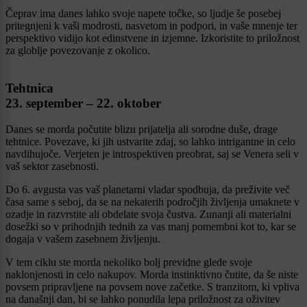
Čeprav ima danes lahko svoje napete točke, so ljudje še posebej
pritegnjeni k vaši modrosti, nasvetom in podpori, in vaše mnenje ter
perspektivo vidijo kot edinstvene in izjemne. Izkoristite to priložnost
za globlje povezovanje z okolico.
Tehtnica
23. september – 22. oktober
Danes se morda počutite blizu prijatelja ali sorodne duše, drage
tehtnice. Povezave, ki jih ustvarite zdaj, so lahko intrigantne in celo
navdihujoče. Verjeten je introspektiven preobrat, saj se Venera seli v
vaš sektor zasebnosti.
Do 6. avgusta vas vaš planetarni vladar spodbuja, da preživite več
časa same s seboj, da se na nekaterih področjih življenja umaknete v
ozadje in razvrstite ali obdelate svoja čustva. Zunanji ali materialni
dosežki so v prihodnjih tednih za vas manj pomembni kot to, kar se
dogaja v vašem zasebnem življenju.
V tem ciklu ste morda nekoliko bolj previdne glede svoje
naklonjenosti in celo nakupov. Morda instinktivno čutite, da še niste
povsem pripravljene na povsem nove začetke. S tranzitom, ki vpliva
na današnji dan, bi se lahko ponudila lepa priložnost za oživitev