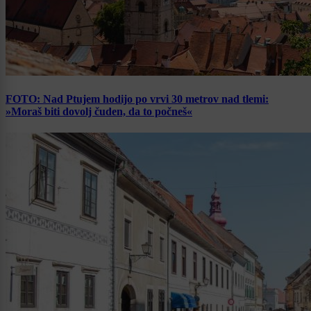
FOTO: Nad Ptujem hodijo po vrvi 30 metrov nad tlemi:
»Moraš biti dovolj čuden, da to počneš«