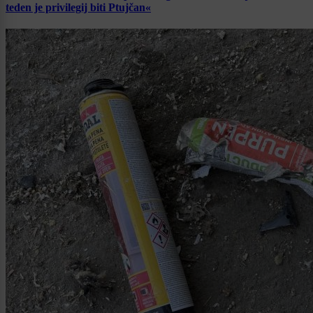
teden je privilegij biti Ptujčan«