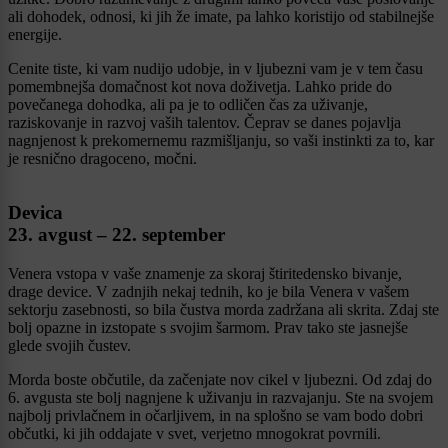
ali dohodek, odnosi, ki jih že imate, pa lahko koristijo od stabilnejše
energije.
Cenite tiste, ki vam nudijo udobje, in v ljubezni vam je v tem času
pomembnejša domačnost kot nova doživetja. Lahko pride do
povečanega dohodka, ali pa je to odličen čas za uživanje,
raziskovanje in razvoj vaših talentov. Čeprav se danes pojavlja
nagnjenost k prekomernemu razmišljanju, so vaši instinkti za to, kar
je resnično dragoceno, močni.
Devica
23. avgust – 22. september
Venera vstopa v vaše znamenje za skoraj štiritedensko bivanje,
drage device. V zadnjih nekaj tednih, ko je bila Venera v vašem
sektorju zasebnosti, so bila čustva morda zadržana ali skrita. Zdaj ste
bolj opazne in izstopate s svojim šarmom. Prav tako ste jasnejše
glede svojih čustev.
Morda boste občutile, da začenjate nov cikel v ljubezni. Od zdaj do
6. avgusta ste bolj nagnjene k uživanju in razvajanju. Ste na svojem
najbolj privlačnem in očarljivem, in na splošno se vam bodo dobri
občutki, ki jih oddajate v svet, verjetno mnogokrat povrnili.