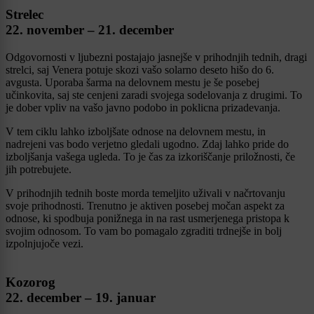
Strelec
22. november – 21. december
Odgovornosti v ljubezni postajajo jasnejše v prihodnjih tednih, dragi
strelci, saj Venera potuje skozi vašo solarno deseto hišo do 6.
avgusta. Uporaba šarma na delovnem mestu je še posebej
učinkovita, saj ste cenjeni zaradi svojega sodelovanja z drugimi. To
je dober vpliv na vašo javno podobo in poklicna prizadevanja.
V tem ciklu lahko izboljšate odnose na delovnem mestu, in
nadrejeni vas bodo verjetno gledali ugodno. Zdaj lahko pride do
izboljšanja vašega ugleda. To je čas za izkoriščanje priložnosti, če
jih potrebujete.
V prihodnjih tednih boste morda temeljito uživali v načrtovanju
svoje prihodnosti. Trenutno je aktiven posebej močan aspekt za
odnose, ki spodbuja ponižnega in na rast usmerjenega pristopa k
svojim odnosom. To vam bo pomagalo zgraditi trdnejše in bolj
izpolnjujoče vezi.
Kozorog
22. december – 19. januar