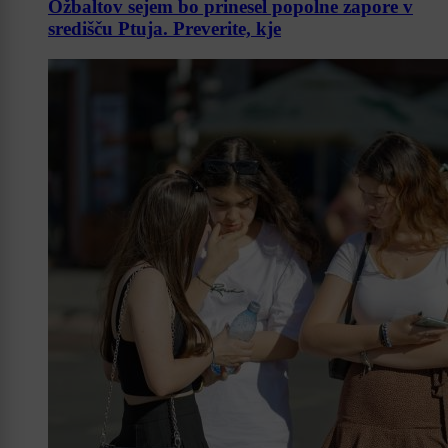
Ožbaltov sejem bo prinesel popolne zapore v
središču Ptuja. Preverite, kje