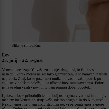
Slika je simbolična.
Lev
23. julij – 22. avgust
Venera danes zapušča vaše znamenje, dragi levi, in čeprav se
naslednji korak morda ne zdi tako glamurozen, je to naraven in trden
napredek. Zdaj, ko se pozornost umika od vas in vaših potreb po
egu, ste v boljšem položaju, da uživate brez samozavedanja. Fokus
je na gradnji vaših virov, in to vam prinaša dober občutek.
Ljubezen bo v prihodnjih tednih bolj usmerjena v varnost in udobje,
medtem ko Venera obiskuje vašo solarno drugo hišo do 6. avgusta.
Naklonjenosti se v tem ciklu stabilizirajo, vi pa cenite enostavnejše
užitke. Dobro razumevanje z drugimi lahko poveča vaše poslovanje