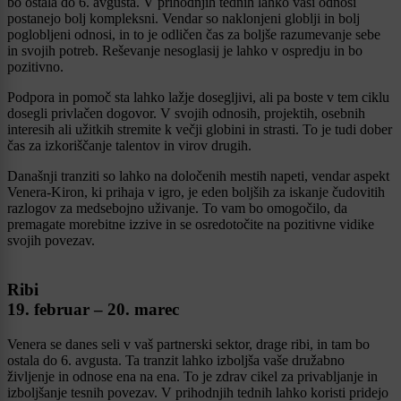
bo ostala do 6. avgusta. V prihodnjih tednih lahko vaši odnosi
postanejo bolj kompleksni. Vendar so naklonjeni globlji in bolj
poglobljeni odnosi, in to je odličen čas za boljše razumevanje sebe
in svojih potreb. Reševanje nesoglasij je lahko v ospredju in bo
pozitivno.
Podpora in pomoč sta lahko lažje dosegljivi, ali pa boste v tem ciklu
dosegli privlačen dogovor. V svojih odnosih, projektih, osebnih
interesih ali užitkih stremite k večji globini in strasti. To je tudi dober
čas za izkoriščanje talentov in virov drugih.
Današnji tranziti so lahko na določenih mestih napeti, vendar aspekt
Venera-Kiron, ki prihaja v igro, je eden boljših za iskanje čudovitih
razlogov za medsebojno uživanje. To vam bo omogočilo, da
premagate morebitne izzive in se osredotočite na pozitivne vidike
svojih povezav.
Ribi
19. februar – 20. marec
Venera se danes seli v vaš partnerski sektor, drage ribi, in tam bo
ostala do 6. avgusta. Ta tranzit lahko izboljša vaše družabno
življenje in odnose ena na ena. To je zdrav cikel za privabljanje in
izboljšanje tesnih povezav. V prihodnjih tednih lahko koristi pridejo