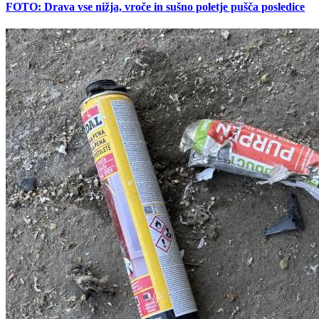
FOTO: Drava vse nižja, vroče in sušno poletje pušča posledice