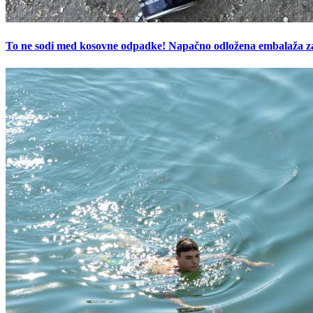
To ne sodi med kosovne odpadke! Napačno odložena embalaža z