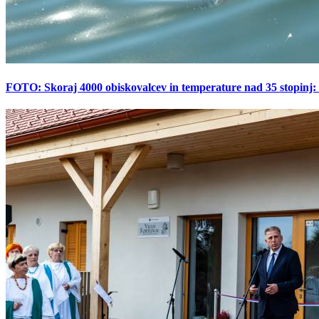
FOTO: Skoraj 4000 obiskovalcev in temperature nad 35 stopinj: 