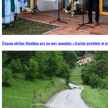
Župan občine Hajdina gre po nov mandat: »Začete projekte je t