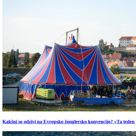
Kakšni so odzivi na Evropsko žonglersko konvencijo? »Ta teden je