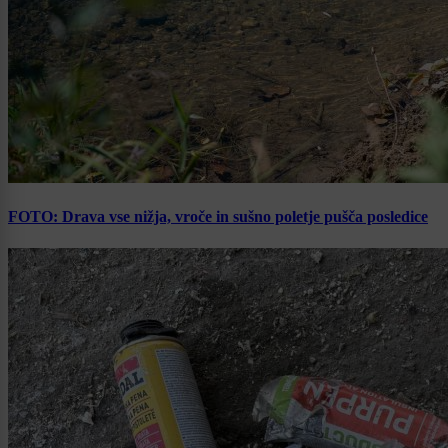
FOTO: Drava vse nižja, vroče in sušno poletje pušča posledice