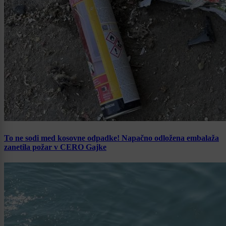
To ne sodi med kosovne odpadke! Napačno odložena embalaža
zanetila požar v CERO Gajke