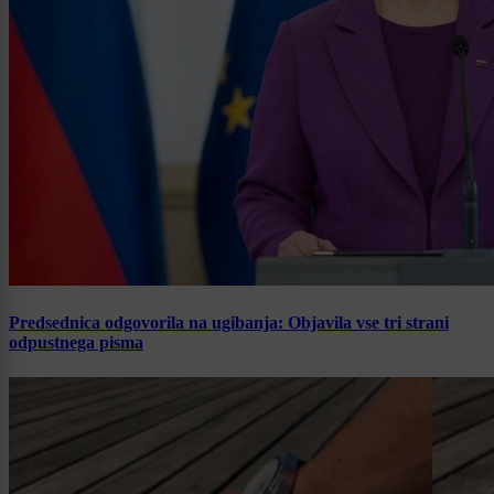
Predsednica odgovorila na ugibanja: Objavila vse tri strani
odpustnega pisma