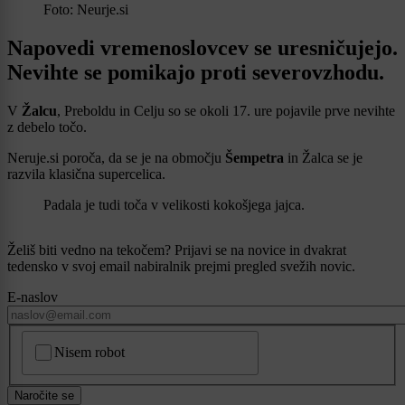
Foto: Neurje.si
Napovedi vremenoslovcev se uresničujejo.
Nevihte se pomikajo proti severovzhodu.
V
Žalcu
, Preboldu in Celju so se okoli 17. ure pojavile prve nevihte
z debelo točo.
Neruje.si poroča, da se je na območju
Šempetra
in Žalca se je
razvila klasična supercelica.
Padala je tudi toča v velikosti kokošjega jajca.
Želiš biti vedno na tekočem? Prijavi se na novice in dvakrat
tedensko v svoj email nabiralnik prejmi pregled svežih novic.
E-naslov
CAPTCHA
Nisem robot
Naročite se