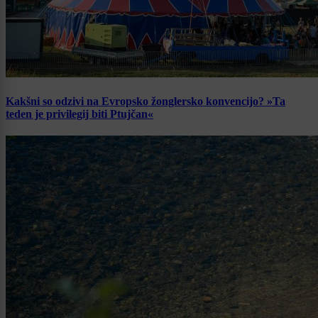
Kakšni so odzivi na Evropsko žonglersko konvencijo? »Ta
teden je privilegij biti Ptujčan«