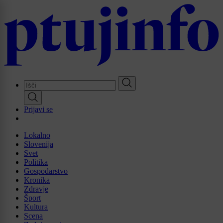
Skip
to
main
content
Prijavi se
Lokalno
Slovenija
Svet
Politika
Gospodarstvo
Kronika
Zdravje
Šport
Kultura
Scena