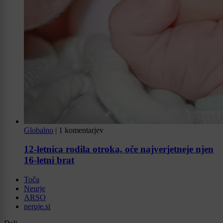
Globalno
|
1 komentarjev
12-letnica rodila otroka, oče najverjetneje njen
16-letni brat
Toča
Neurje
ARSO
neruje.si