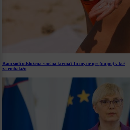
Kam sodi odslužena sončna krema? In ne, ne gre (nujno) v koš
za embalažo