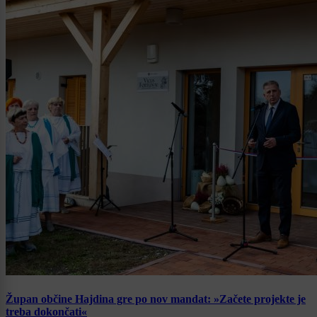
Župan občine Hajdina gre po nov mandat: »Začete projekte je
treba dokončati«