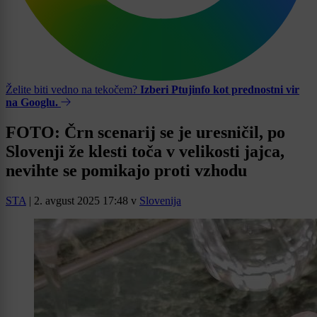
Želite biti vedno na tekočem?
Izberi Ptujinfo kot prednostni vir
na Googlu.
FOTO: Črn scenarij se je uresničil, po
Slovenji že klesti toča v velikosti jajca,
nevihte se pomikajo proti vzhodu
STA
|
2. avgust 2025 17:48
v
Slovenija