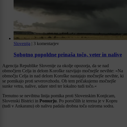
Slovenija
|
3 komentarjev
Sobotno popoldne prinaša točo, veter in nalive
Agencija Republike Slovenije za okolje opozorja, da se nad
območjem Celja in delom Koroške razvijajo močnejše nevihte: »Na
območju Celja in nad delom Koroške nastajajo močnejše nevihte, ki
se pomikajo proti severovzhodu. Ob tem pričakujemo močnejše
sunke vetra, nalive, udare strel ter lokalno tudi točo.«
Trenutno se nevihtna linija pomika proti Slovenskim Konjicam,
Slovenski Bistrici in
Pomurju
. Po poročilih iz terena je v Kopru
(tudi v Ankaranu) ob nalivu padala drobna toča oziroma sodra.