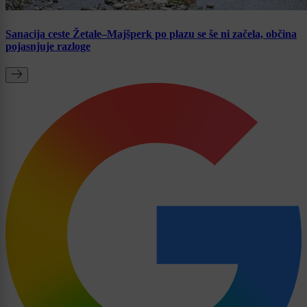
Sanacija ceste Žetale–Majšperk po plazu se še ni začela, občina
pojasnjuje razloge