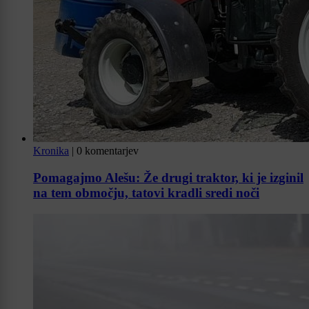
Kronika
|
0 komentarjev
Pomagajmo Alešu: Že drugi traktor, ki je izginil
na tem območju, tatovi kradli sredi noči