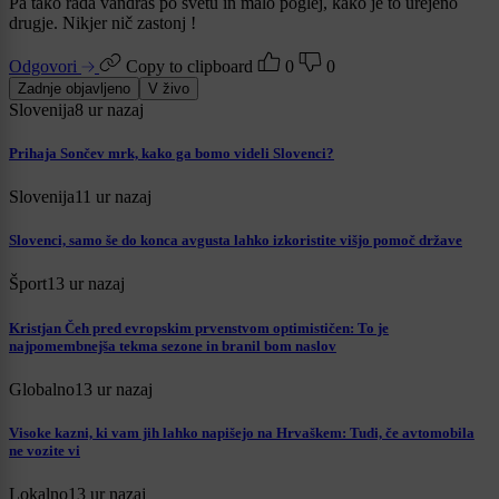
Pa tako rada vandraš po svetu in malo poglej, kako je to urejeno
drugje. Nikjer nič zastonj !
Odgovori
Copy to clipboard
0
0
Zadnje objavljeno
V živo
Slovenija
8 ur nazaj
Prihaja Sončev mrk, kako ga bomo videli Slovenci?
Slovenija
11 ur nazaj
Slovenci, samo še do konca avgusta lahko izkoristite višjo pomoč države
Šport
13 ur nazaj
Kristjan Čeh pred evropskim prvenstvom optimističen: To je
najpomembnejša tekma sezone in branil bom naslov
Globalno
13 ur nazaj
Visoke kazni, ki vam jih lahko napišejo na Hrvaškem: Tudi, če avtomobila
ne vozite vi
Lokalno
13 ur nazaj