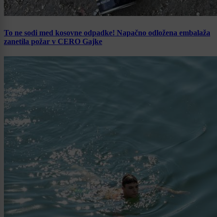
To ne sodi med kosovne odpadke! Napačno odložena embalaža
zanetila požar v CERO Gajke