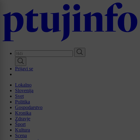
Skip
to
main
content
Prijavi se
Lokalno
Slovenija
Svet
Politika
Gospodarstvo
Kronika
Zdravje
Šport
Kultura
Scena