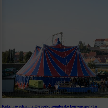
Kakšni so odzivi na Evropsko žonglersko konvencijo? »Ta