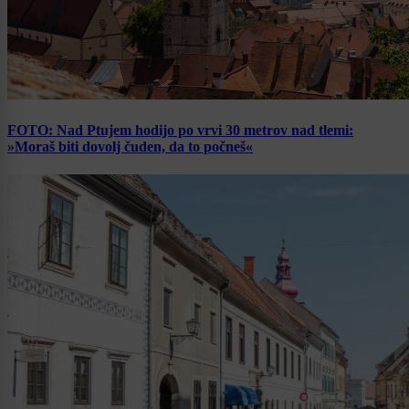
FOTO: Nad Ptujem hodijo po vrvi 30 metrov nad tlemi:
»Moraš biti dovolj čuden, da to počneš«