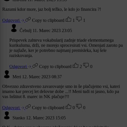
Razumi kdor more, jaz bolj težko, le kdo jo financira ?!
Odgovori
Copy to clipboard
1
1
Čebulj
11. Marec 2023 23:05
Prispevek zahteva vokabularij zadnje triade elementarnega
kurikuluma, drži, ne morejo sprocesirati vsi. Omenjati zaroto pa
je najlaže, ker je potrebno najmanj premisleka, kaj šele
raziskovanja.
Odgovori
Copy to clipboard
2
0
Meri
12. Marec 2023 08:37
Obvezno zdravstveno zavarovanje smo in še plačujemo vsi, kateri
imamo kar precej let delovne dobe ...!! Meni tudi ni jasno, kdo pa
vas Inštitut 8. marec in NK plačuje?!!
Odgovori
Copy to clipboard
0
0
Stanko
12. Marec 2023 15:05