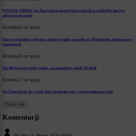
FOTO in VIDEO: Na Štajerskem postavljali rekord za najdaljšo špricer
zdravico na svetu
Kronika
15 ur nazaj
Umor avstrijske vplivnice, katere truplo so našli pri Majšperku, dobiva nove
razsežnosti
Kronika
16 ur nazaj
Pri Bjelovarju trčila vlaka, na potniškem okoli 20 ljudi
Kronika
17 ur nazaj
Na Štajerskem dve osebi huje poškodovani v prometnih nesrečah
Prikaži več
Komentarji
ffra-ffra
11. Marec 2023 19:59