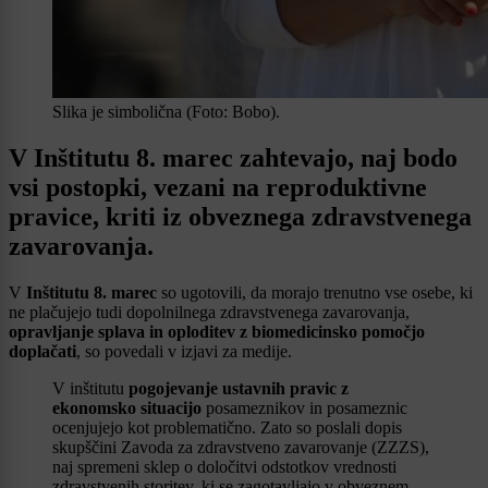
Slika je simbolična (Foto: Bobo).
V Inštitutu 8. marec zahtevajo, naj bodo
vsi postopki, vezani na reproduktivne
pravice, kriti iz obveznega zdravstvenega
zavarovanja.
V
Inštitutu 8. marec
so ugotovili, da morajo trenutno vse osebe, ki
ne plačujejo tudi dopolnilnega zdravstvenega zavarovanja,
opravljanje splava in oploditev z biomedicinsko pomočjo
doplačati
, so povedali v izjavi za medije.
V inštitutu
pogojevanje ustavnih pravic z
ekonomsko situacijo
posameznikov in posameznic
ocenjujejo kot problematično. Zato so poslali dopis
skupščini Zavoda za zdravstveno zavarovanje (ZZZS),
naj spremeni sklep o določitvi odstotkov vrednosti
zdravstvenih storitev, ki se zagotavljajo v obveznem