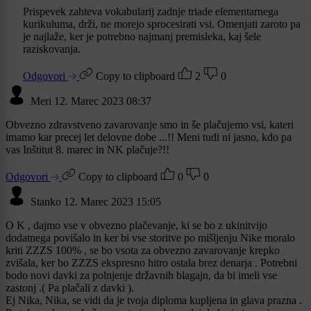
Prispevek zahteva vokabularij zadnje triade elementarnega
kurikuluma, drži, ne morejo sprocesirati vsi. Omenjati zaroto pa
je najlaže, ker je potrebno najmanj premisleka, kaj šele
raziskovanja.
Odgovori
Copy to clipboard
2
0
Meri
12. Marec 2023 08:37
Obvezno zdravstveno zavarovanje smo in še plačujemo vsi, kateri
imamo kar precej let delovne dobe ...!! Meni tudi ni jasno, kdo pa
vas Inštitut 8. marec in NK plačuje?!!
Odgovori
Copy to clipboard
0
0
Stanko
12. Marec 2023 15:05
O K , dajmo vse v obvezno plačevanje, ki se bo z ukinitvijo
dodatnega povišalo in ker bi vse storitve po mišljenju Nike moralo
kriti ZZZS 100% , se bo vsota za obvezno zavarovanje krepko
zvišala, ker bo ZZZS ekspresno hitro ostala brez denarja . Potrebni
bodo novi davki za polnjenje državnih blagajn, da bi imeli vse
zastonj .( Pa plačali z davki ).
Ej Nika, Nika, se vidi da je tvoja diploma kupljena in glava prazna .