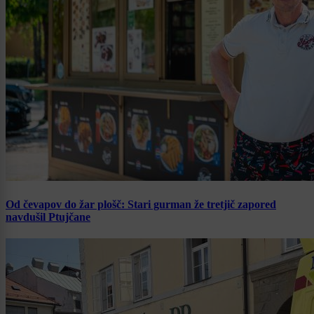
Od čevapov do žar plošč: Stari gurman že tretjič zapored
navdušil Ptujčane