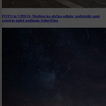
FOTO in VIDEO: Medtem ko občina odlaša, podjetniki sami
rešujejo ugled podhoda Ajdovščina