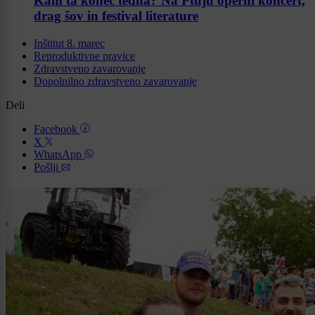
Kam ta konec tedna? Na Ptuju operni koncert,
drag šov in festival literature
Inštitut 8. marec
Reproduktivne pravice
Zdravstveno zavarovanje
Dopolnilno zdravstveno zavarovanje
Deli
Facebook
X
WhatsApp
Pošlji