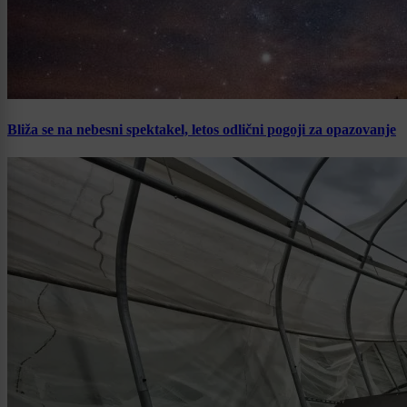
Bliža se na nebesni spektakel, letos odlični pogoji za opazovanje