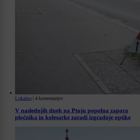
Lokalno
|
4 komentarjev
V naslednjih dneh na Ptuju popolna zapora
pločnika in kolesarke zaradi izgradnje optike