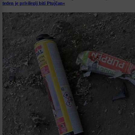
teden je privilegij biti Ptujčan«