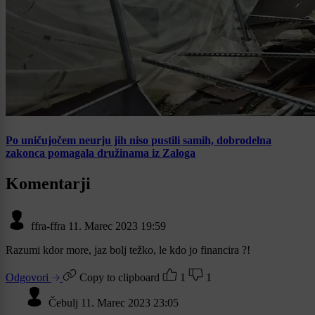
Po uničujočem neurju jih niso pustili samih, dobrodelna
zakonca pomagala družinama iz Zaloga
Komentarji
ffra-ffra
11. Marec 2023 19:59
Razumi kdor more, jaz bolj težko, le kdo jo financira ?!
Odgovori
Copy to clipboard
1
1
Čebulj
11. Marec 2023 23:05