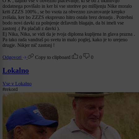
O K , dajmo vse v obvezno plačevanje, ki se bo z ukinitvijo
dodatnega povišalo in ker bi vse storitve po mišljenju Nike moralo
kriti ZZZS 100% , se bo vsota za obvezno zavarovanje krepko
zvišala, ker bo ZZZS ekspresno hitro ostala brez denarja . Potrebni
bodo novi davki za polnjenje državnih blagajn, da bi imeli vse
zastonj .( Pa plačali z davki ).
Ej Nika, Nika, se vidi da je tvoja diploma kupljena in glava prazna .
Pa tako rada vandraš po svetu in malo poglej, kako je to urejeno
drugje. Nikjer nič zastonj !
Odgovori
Copy to clipboard
0
0
Lokalno
Vse v Lokalno
#rekord