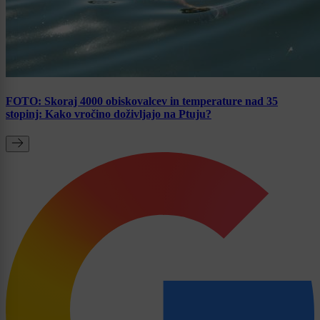
FOTO: Skoraj 4000 obiskovalcev in temperature nad 35
stopinj: Kako vročino doživljajo na Ptuju?