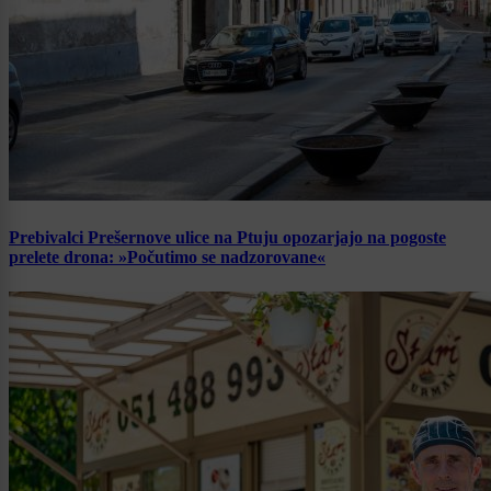
Prebivalci Prešernove ulice na Ptuju opozarjajo na pogoste
prelete drona: »Počutimo se nadzorovane«