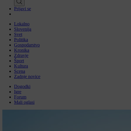
Prijavi se
Lokalno
Slovenija
Svet
Politika
Gospodarstvo
Kronika
Zdravje
Šport
Kultura
Scena
Zadnje novice
Dogodki
Igre
Forum
Mali oglasi