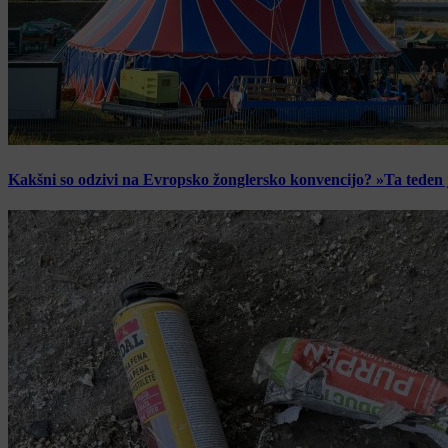
Kakšni so odzivi na Evropsko žonglersko konvencijo? »Ta teden je