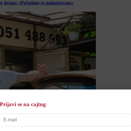
lete drona: »Počutimo se nadzorovane«
Prijavi se na cajtng