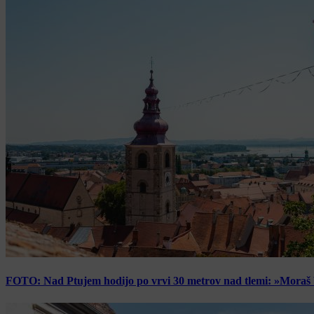
FOTO: Nad Ptujem hodijo po vrvi 30 metrov nad tlemi: »Moraš bi