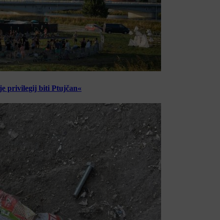
 privilegij biti Ptujčan«