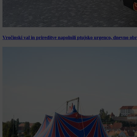
Vročinski val in prireditve napolnili ptujsko urgenco, dnevno ob