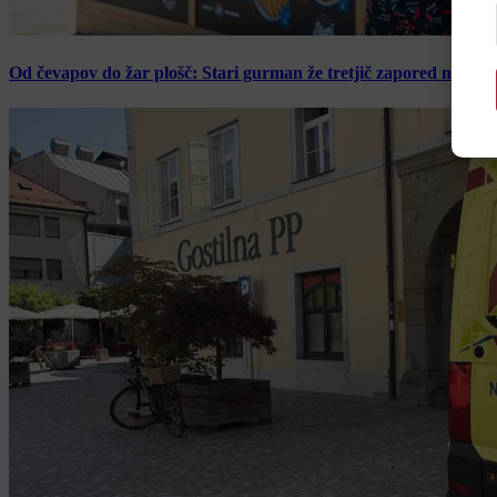
Od čevapov do žar plošč: Stari gurman že tretjič zapored navduš