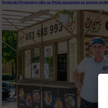
Prebivalci Prešernove ulice na Ptuju opozarjajo na pogoste pre