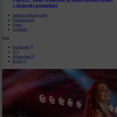
v štajerski prestolnici
Spletno nakupovanje
Nakupovanje
Nateg
Goljufija
Deli
Facebook
X
WhatsApp
Pošlji