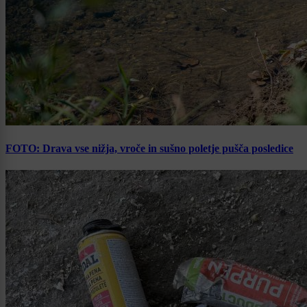
FOTO: Drava vse nižja, vroče in sušno poletje pušča posledice