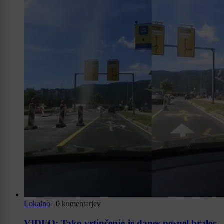
Lokalno
|
0 komentarjev
VIDEO: Tako vrtinčenje je danes posnel bralec