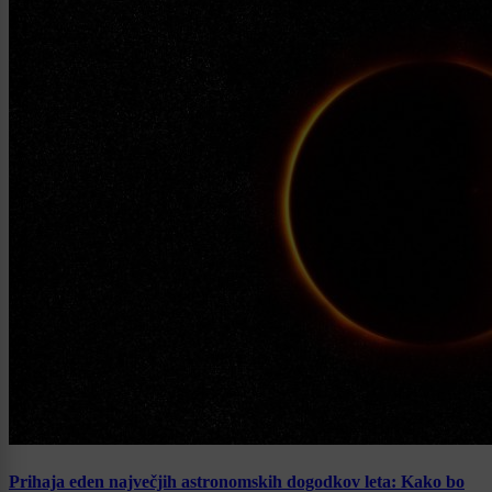
Prihaja eden največjih astronomskih dogodkov leta: Kako bo