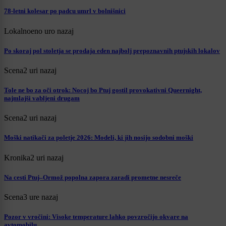
78-letni kolesar po padcu umrl v bolnišnici
Lokalno
eno uro nazaj
Po skoraj pol stoletja se prodaja eden najbolj prepoznavnih ptujskih lokalov
Scena
2 uri nazaj
Tole ne bo za oči otrok: Nocoj bo Ptuj gostil provokativni Queernight,
najmlajši vabljeni drugam
Scena
2 uri nazaj
Moški natikači za poletje 2026: Modeli, ki jih nosijo sodobni moški
Kronika
2 uri nazaj
Na cesti Ptuj–Ormož popolna zapora zaradi prometne nesreče
Scena
3 ure nazaj
Pozor v vročini: Visoke temperature lahko povzročijo okvare na
avtomobilu