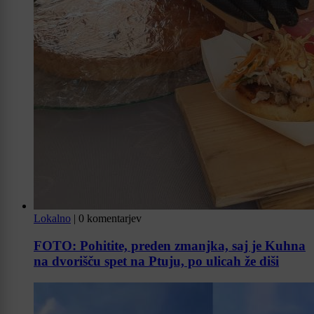
Lokalno
|
0 komentarjev
FOTO: Pohitite, preden zmanjka, saj je Kuhna
na dvorišču spet na Ptuju, po ulicah že diši