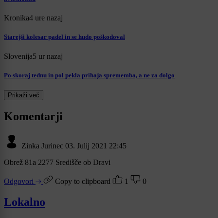
Kronika
4 ure nazaj
Starejši kolesar padel in se hudo poškodoval
Slovenija
5 ur nazaj
Po skoraj tednu in pol pekla prihaja sprememba, a ne za dolgo
Prikaži več
Komentarji
Zinka Jurinec
03. Julij 2021 22:45
Obrež 81a 2277 Središče ob Dravi
Odgovori
Copy to clipboard
1
0
Lokalno