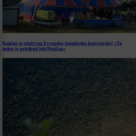
Kakšni so odzivi na Evropsko žonglersko konvencijo? »Ta
teden je privilegij biti Ptujčan«