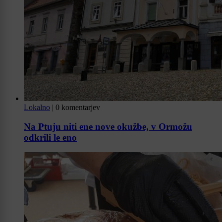
Lokalno
|
0 komentarjev
Na Ptuju niti ene nove okužbe, v Ormožu
odkrili le eno