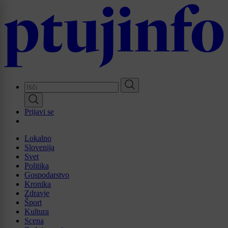
Skip
to
main
content
Prijavi se
Lokalno
Slovenija
Svet
Politika
Gospodarstvo
Kronika
Zdravje
Šport
Kultura
Scena