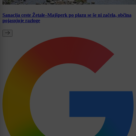
Sanacija ceste Žetale–Majšperk po plazu se še ni začela, občina
pojasnjuje razloge