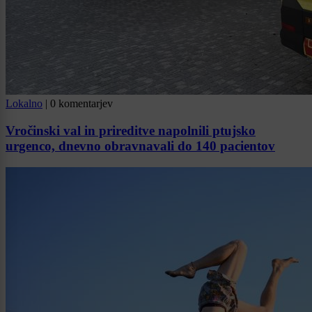
Lokalno
|
0 komentarjev
Vročinski val in prireditve napolnili ptujsko
urgenco, dnevno obravnavali do 140 pacientov