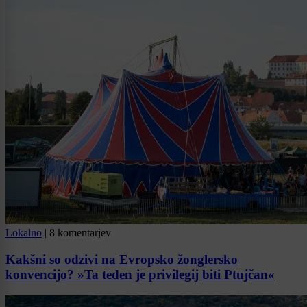
Lokalno
|
8 komentarjev
Kakšni so odzivi na Evropsko žonglersko
konvencijo? »Ta teden je privilegij biti Ptujčan«