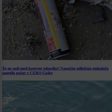
To ne sodi med kosovne odpadke! Napačno odložena embalaža
zanetila požar v CERO Gajke