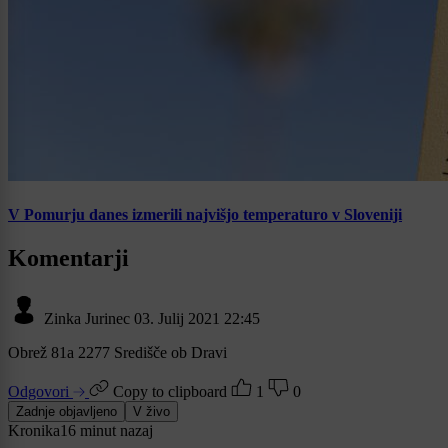
V Pomurju danes izmerili najvišjo temperaturo v Sloveniji
Komentarji
Zinka Jurinec
03. Julij 2021 22:45
Obrež 81a 2277 Središče ob Dravi
Odgovori
Copy to clipboard
1
0
Zadnje objavljeno
V živo
Kronika
16 minut nazaj