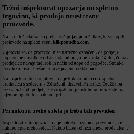
Tržni inšpektorat opozarja na spletno
trgovino, ki prodaja neustrezne
proizvode.
Na tržni inšpektorat so prejeli več prijav potrošnikov, ki so kupili
proizvode na spletni strani
klikponudba.com.
Ugotovili so, da proizvodi niso ustrezno označeni, da podjetje
kupcem ne dovoljuje odstopanja od pogodbe v roku 14 dni, čeprav
prodajalec navaja tudi rok in način odstopa od pogodbe. Stranke
prav tako niso uspešne pri uveljavljanju reklamacij.
Na inšpektoratu so ugotovili, da je klikponudba.com spletna
prodajalca s sedežem v Združenih državah Amerike. Družba pa
preko različnih podjetij v Evropski uniji distribuira proizvode po
izjemno ugodnih cenah tudi pri nas.
Pri nakupu preko spleta je treba biti previden
Inšpektorat zato opozarja, da je potrebna izjemna previdnost, če
nakupujemo preko spleta. Nakup blaga od neznanega prodajalca je
tvegan.