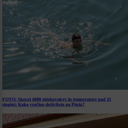
FOTO: Skoraj 4000 obiskovalcev in temperature nad 35
stopinj: Kako vročino doživljajo na Ptuju?