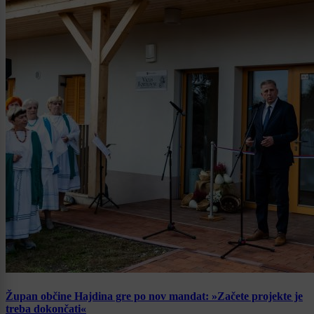
Župan občine Hajdina gre po nov mandat: »Začete projekte je
treba dokončati«