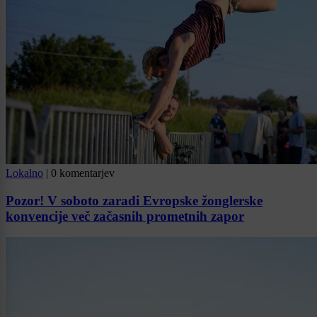
Lokalno
|
0 komentarjev
Pozor! V soboto zaradi Evropske žonglerske
konvencije več začasnih prometnih zapor